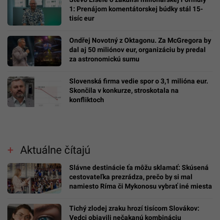
1: Prenájom komentátorskej búdky stál 15-
tisíc eur
Ondřej Novotný z Oktagonu. Za McGregora by
dal aj 50 miliónov eur, organizáciu by predal
za astronomickú sumu
Slovenská firma vedie spor o 3,1 milióna eur.
Skončila v konkurze, stroskotala na
konfliktoch
Aktuálne čítajú
Slávne destinácie ťa môžu sklamať: Skúsená
cestovateľka prezrádza, prečo by si mal
namiesto Ríma či Mykonosu vybrať iné miesta
Tichý zlodej zraku hrozí tisícom Slovákov:
Vedci objavili nečakanú kombináciu