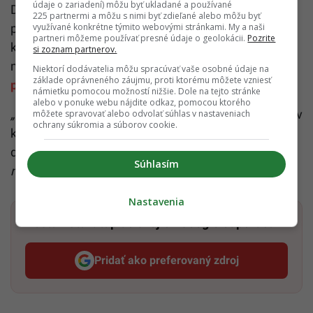
údaje o zariadení) môžu byť ukladané a používané
Dlhodobé
štúdie
opakovane potvrdzujú, že
225 partnermi a môžu s nimi byť zdieľané alebo môžu byť
pravidelná konzumácia zeleniny, ovocia, rýb a
využívané konkrétne týmito webovými stránkami. My a naši
partneri môžeme používať presné údaje o geolokácii.
Pozrite
kvalitných tukov podporuje zdravie srdca, ciev aj
si zoznam partnerov.
mozgu a zároveň súvisí s nižším rizikom
Niektorí dodávatelia môžu spracúvať vaše osobné údaje na
základe oprávneného záujmu, proti ktorému môžete vzniesť
predčasného úmrtia
.
námietku pomocou možností nižšie. Dole na tejto stránke
alebo v ponuke webu nájdite odkaz, pomocou ktorého
„Cítim sa stále dobre,“
hovorí. A v závere dodá vetu, v
môžete spravovať alebo odvolať súhlas v nastaveniach
ochrany súkromia a súborov cookie.
ktorej sa možno skrýva viac životnej múdrosti ako v
desiatkach motivačných kníh.
„Sťažovanie aj tak
Súhlasím
ničomu nepomôže.“
Nastavenia
Dostaň Startitup do svojich Google odporúčaní
Pridať ako preferovaný zdroj
Startitup, odkaz sa otvorí v n