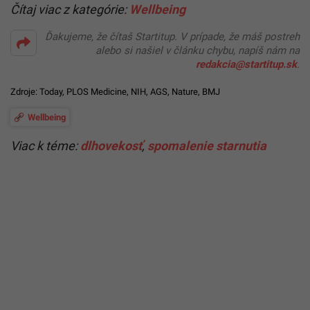
Čítaj viac z kategórie:
Wellbeing
Ďakujeme, že čítaš Startitup. V prípade, že máš postreh
alebo si našiel v článku chybu, napíš nám na
redakcia@startitup.sk
.
Zdroje:
Today
,
PLOS Medicine
,
NIH
,
AGS
,
Nature
,
BMJ
Wellbeing
Viac k téme:
dlhovekosť
,
spomalenie starnutia