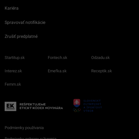
Kariéra
Spravovať notifikácie
Zrušiť predplatné
Startitup.sk
Fontech.sk
Odzadu.sk
Interez.sk
Emefka.sk
Receptik.sk
Femm.sk
Podmienky používania
Podmienky ochrany súkromia