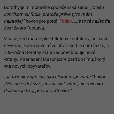
Dorothy je mimoriadne spoločenská žena.
„Mojím
koníčkom sú ľudia, pretože práve tých mám
najradšej,“
hovorí pre portál
Today
.
„Je to tá najlepšia
časť života,“
dodáva.
V čase, keď máme plné telefóny kontaktov, no často
nevieme, komu zavolať vo chvíli, keď je nám ťažko, si
103-ročná Dorothy stále vedome buduje nové
vzťahy. V zariadení Masonicare patrí do tímu, ktorý
víta nových obyvateľov.
„Je to jediný spôsob, ako niekoho spoznáte,“
hovorí.
„Možno je dôležité, aby sa cítili vítaní, ale rovnako
dôležité je to aj pre toho, kto víta.“