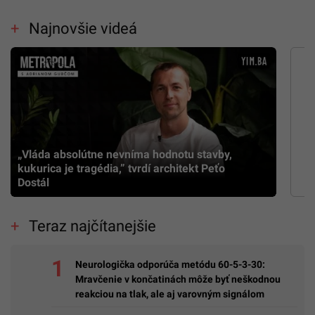
Najnovšie videá
„Vláda absolútne nevníma hodnotu stavby,
kukurica je tragédia,” tvrdí architekt Peťo
Dostál
Teraz najčítanejšie
Neurologička odporúča metódu 60-5-3-30:
Mravčenie v končatinách môže byť neškodnou
reakciou na tlak, ale aj varovným signálom