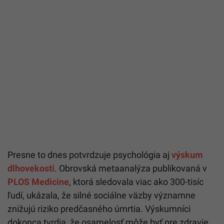
Presne to dnes potvrdzuje psychológia aj
výskum
dlhovekosti
. Obrovská metaanalýza publikovaná v
PLOS Medicine
, ktorá sledovala viac ako 300-tisíc
ľudí, ukázala, že silné sociálne väzby významne
znižujú riziko predčasného úmrtia. Výskumníci
dokonca tvrdia, že osamelosť môže byť pre zdravie