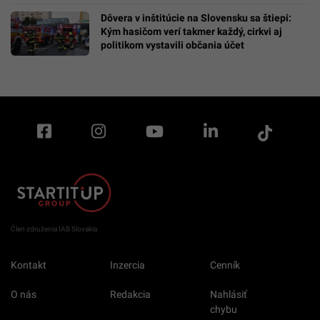
Dôvera v inštitúcie na Slovensku sa štiepi:
Kým hasičom verí takmer každý, cirkvi aj
politikom vystavili občania účet
Člen združenia IAB Slovakia
Kontakt
Inzercia
Cenník
O nás
Redakcia
Nahlásiť
chybu