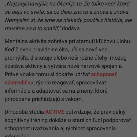
„Najzaujímavejšie na čítaní je to, že toľko vecí, ktoré
sa dejú vo svete, sa už dialo znova a znova a znova.
Nemyslím si, že sme sa niekedy poučili z histórie, ale
musíme sa o to snažiť,“
dodáva.
Mentálna aktivita zohráva pri starnutí kľúčovú úlohu.
Keď človek pravidelne číta, učí sa nové veci,
premýšľa, diskutuje alebo rieši rôzne úlohy, mozog
zostáva aktívny a vytvára nové nervové spojenia.
Práve vďaka tomu si dokáže udržať
schopnosť
sústrediť sa
, rýchlo reagovať, spracovávať
informácie a adaptovať sa na zmeny, ktoré
prirodzene prichádzajú s vekom.
Dlhodobá štúdia
ACTIVE
potvrdzuje, že pravidelný
kognitívny tréning dokáže u starších ľudí podporovať
schopnosť uvažovania aj rýchlosť spracovania
informácií.