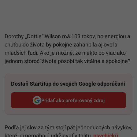
Dorothy „Dottie“ Wilson má 103 rokov, no energiou a
chuťou do života by pokojne zahanbila aj oveľa
mladších ľudí. Ako je možné, že niekto po viac ako
jednom storočí života pôsobí tak vitálne a spokojne?
Dostaň Startitup do svojich Google odporúčaní
Pridať ako preferovaný zdroj
Startitup, odkaz sa otvorí v n
Podľa jej slov za tým stojí päť jednoduchých návykov,
ktoré jej pomáhajú udržiavať vitalitu,
psychickú