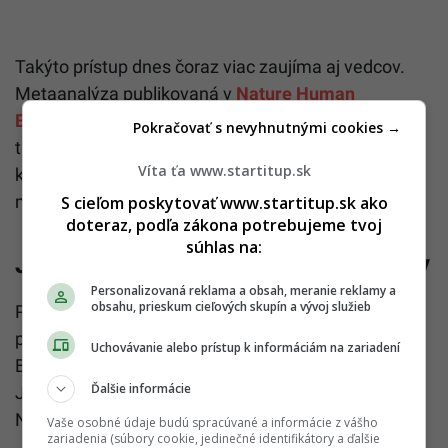
Takýto prístup dnes čoraz viac zaujíma aj vedcov.
Metaanalýza publikovaná v
Nature Human
Behaviour
naznačila, že používanie digitálnych
Pokračovať s nevyhnutnými cookies →
technológií u ľudí nad 50 rokov súvisí s pomalším
Víta ťa www.startitup.sk
kognitívnym úpadkom a nižším rizikom poškodenia
mentálnych schopností.
S cieľom poskytovať www.startitup.sk ako
doteraz, podľa zákona potrebujeme tvoj
súhlas na:
Jedáva jednoducho a bez extrémov
Personalizovaná reklama a obsah, meranie reklamy a
obsahu, prieskum cieľových skupín a vývoj služieb
Poslednú kapitolu otvára jedlo. Dorothy k nemu
pristupuje presne tak, ako ku všetkému ostatnému.
Uchovávanie alebo prístup k informáciám na zariadení
Bez extrémov a komplikovaných pravidiel.
Ďalšie informácie
Jednoducho si vyberá jedlá, po ktorých sa cíti dobre.
Najradšej má morské plody a zeleninové šaláty.
Vaše osobné údaje budú spracúvané a informácie z vášho
zariadenia (súbory cookie, jedinečné identifikátory a ďalšie