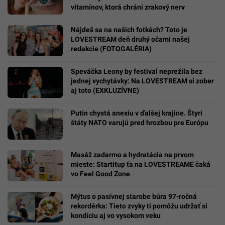
vitamínov, ktorá chráni zrakový nerv
Nájdeš sa na našich fotkách? Toto je
LOVESTREAM deň druhý očami našej
redakcie (FOTOGALÉRIA)
Speváčka Leony by festival neprežila bez
jednej vychytávky: Na LOVESTREAM si zober
aj toto (EXKLUZÍVNE)
Putin chystá anexiu v ďalšej krajine. Štyri
štáty NATO varujú pred hrozbou pre Európu
Masáž zadarmo a hydratácia na prvom
mieste: Startitup ťa na LOVESTREAME čaká
vo Feel Good Zone
Mýtus o pasívnej starobe búra 97-ročná
rekordérka: Tieto zvyky ti pomôžu udržať si
kondíciu aj vo vysokom veku