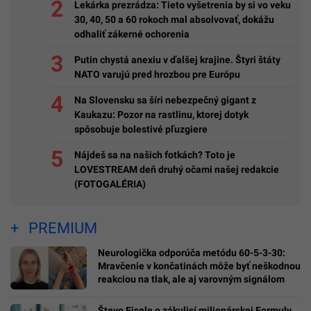
Lekárka prezrádza: Tieto vyšetrenia by si vo veku
30, 40, 50 a 60 rokoch mal absolvovať, dokážu
odhaliť zákerné ochorenia
Putin chystá anexiu v ďalšej krajine. Štyri štáty
NATO varujú pred hrozbou pre Európu
Na Slovensku sa šíri nebezpečný gigant z
Kaukazu: Pozor na rastlinu, ktorej dotyk
spôsobuje bolestivé pľuzgiere
Nájdeš sa na našich fotkách? Toto je
LOVESTREAM deň druhý očami našej redakcie
(FOTOGALÉRIA)
PREMIUM
Neurologička odporúča metódu 60-5-3-30:
Mravčenie v končatinách môže byť neškodnou
reakciou na tlak, ale aj varovným signálom
Števo Eisele o zákulisí milionárskej Formuly