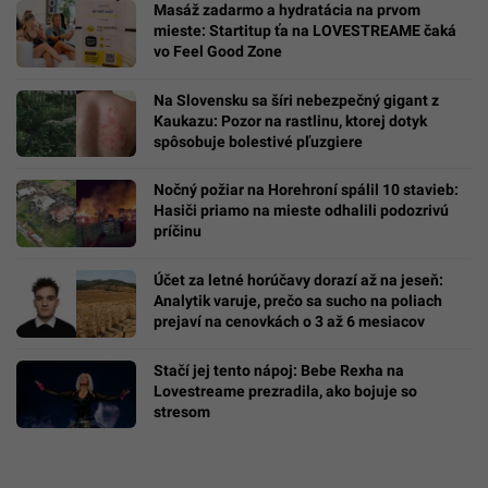
Masáž zadarmo a hydratácia na prvom
mieste: Startitup ťa na LOVESTREAME čaká
vo Feel Good Zone
Na Slovensku sa šíri nebezpečný gigant z
Kaukazu: Pozor na rastlinu, ktorej dotyk
spôsobuje bolestivé pľuzgiere
Nočný požiar na Horehroní spálil 10 stavieb:
Hasiči priamo na mieste odhalili podozrivú
príčinu
Účet za letné horúčavy dorazí až na jeseň:
Analytik varuje, prečo sa sucho na poliach
prejaví na cenovkách o 3 až 6 mesiacov
Stačí jej tento nápoj: Bebe Rexha na
Lovestreame prezradila, ako bojuje so
stresom