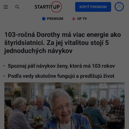
KÚPIŤ PREMIUM
PREMIUM
UP TV
103-ročná Dorothy má viac energie ako
štyridsiatnici. Za jej vitalitou stojí 5
jednoduchých návykov
Spoznaj päť návykov ženy, ktorá má 103 rokov
Podľa vedy skutočne fungujú a predlžujú život