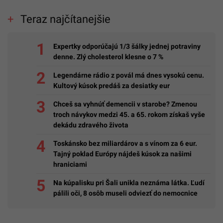
Teraz najčítanejšie
Expertky odporúčajú 1/3 šálky jednej potraviny
denne. Zlý cholesterol klesne o 7 %
Legendárne rádio z povál má dnes vysokú cenu.
Kultový kúsok predáš za desiatky eur
Chceš sa vyhnúť demencii v starobe? Zmenou
troch návykov medzi 45. a 65. rokom získaš vyše
dekádu zdravého života
Toskánsko bez miliardárov a s vínom za 6 eur.
Tajný poklad Európy nájdeš kúsok za našimi
hraniciami
Na kúpalisku pri Šali unikla neznáma látka. Ľudí
pálili oči, 8 osôb museli odviezť do nemocnice