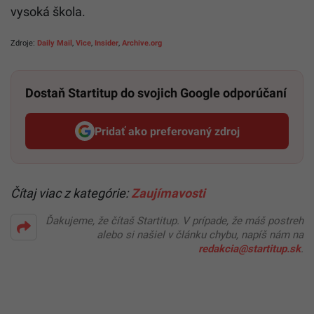
vysoká škola.
Zdroje:
Daily Mail
,
Vice
,
Insider
,
Archive.org
Dostaň Startitup do svojich Google odporúčaní
Pridať ako preferovaný zdroj
Startitup, odkaz sa otvorí v n
Čítaj viac z kategórie:
Zaujímavosti
Ďakujeme, že čítaš Startitup. V prípade, že máš postreh
alebo si našiel v článku chybu, napíš nám na
redakcia@startitup.sk
.