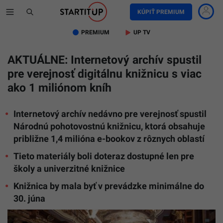
KÚPIŤ PREMIUM
PREMIUM
UP TV
AKTUÁLNE: Internetový archív spustil
pre verejnosť digitálnu knižnicu s viac
ako 1 miliónom kníh
Internetový archív nedávno pre verejnosť spustil
Národnú pohotovostnú knižnicu, ktorá obsahuje
približne 1,4 milióna e-bookov z rôznych oblastí
Tieto materiály boli doteraz dostupné len pre
školy a univerzitné knižnice
Knižnica by mala byť v prevádzke minimálne do
30. júna