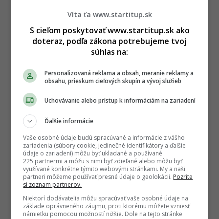
Víta ťa www.startitup.sk
S cieľom poskytovať www.startitup.sk ako
doteraz, podľa zákona potrebujeme tvoj
súhlas na:
Personalizovaná reklama a obsah, meranie reklamy a
obsahu, prieskum cieľových skupín a vývoj služieb
Uchovávanie alebo prístup k informáciám na zariadení
Ďalšie informácie
Vaše osobné údaje budú spracúvané a informácie z vášho
zariadenia (súbory cookie, jedinečné identifikátory a ďalšie
údaje o zariadení) môžu byť ukladané a používané
225 partnermi a môžu s nimi byť zdieľané alebo môžu byť
využívané konkrétne týmito webovými stránkami. My a naši
partneri môžeme používať presné údaje o geolokácii.
Pozrite
si zoznam partnerov.
Niektorí dodávatelia môžu spracúvať vaše osobné údaje na
základe oprávneného záujmu, proti ktorému môžete vzniesť
námietku pomocou možností nižšie. Dole na tejto stránke