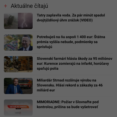
Aktuálne čítajú
Tatry zaplavila voda. Za pár minút spadol
dvojtýždňový úhrn zrážok (VIDEO)
Potrebuješ na ňu aspoň 1 400 eur: Štátna
prémia vyššia nebude, podmienky sa
sprísňujú
Slovenskí farmári hlásia škody za 95 miliónov
eur: Kurence zomierajú na infarkt, horúčavy
spaľujú polia
Miliardár Strnad rozširuje výrobu na
Slovensku. Hlási rekord a zákazky za 46
miliárd eur
MIMORIADNE: Požiar v Slovnafte pod
kontrolou, príčina sa bude vyšetrovať