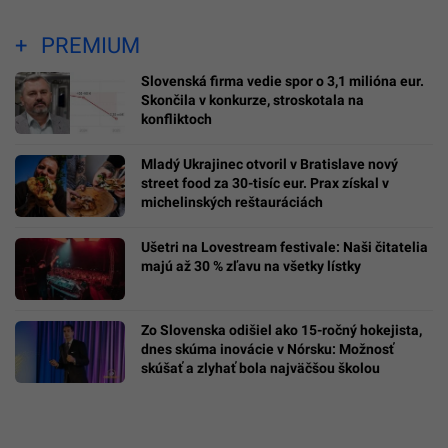
PREMIUM
Slovenská firma vedie spor o 3,1 milióna eur.
Skončila v konkurze, stroskotala na
konfliktoch
Mladý Ukrajinec otvoril v Bratislave nový
street food za 30-tisíc eur. Prax získal v
michelinských reštauráciách
Ušetri na Lovestream festivale: Naši čitatelia
majú až 30 % zľavu na všetky lístky
Zo Slovenska odišiel ako 15-ročný hokejista,
dnes skúma inovácie v Nórsku: Možnosť
skúšať a zlyhať bola najväčšou školou