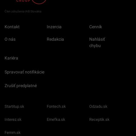
Člen združenia IAB Slovakia
Kontakt
Inzercia
Cenník
O nás
Redakcia
Nahlásiť
chybu
Kariéra
Spravovať notifikácie
Zrušiť predplatné
Startitup.sk
Fontech.sk
Odzadu.sk
Interez.sk
Emefka.sk
Receptik.sk
Femm.sk