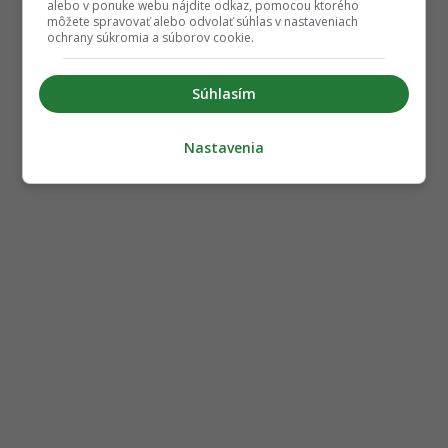
alebo v ponuke webu nájdite odkaz, pomocou ktorého
môžete spravovať alebo odvolať súhlas v nastaveniach
ochrany súkromia a súborov cookie.
Súhlasím
Nastavenia