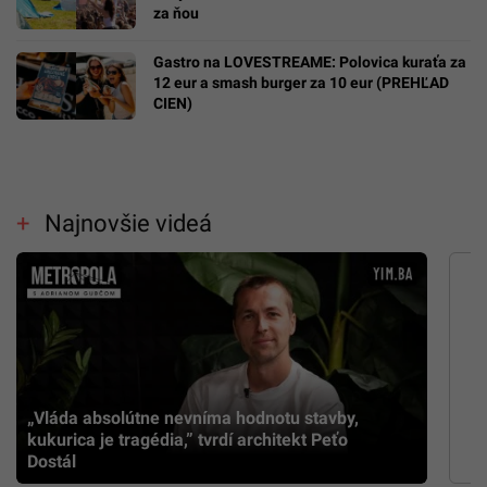
za ňou
Gastro na LOVESTREAME: Polovica kuraťa za
12 eur a smash burger za 10 eur (PREHĽAD
CIEN)
Najnovšie videá
„Vláda absolútne nevníma hodnotu stavby,
kukurica je tragédia,” tvrdí architekt Peťo
Dostál