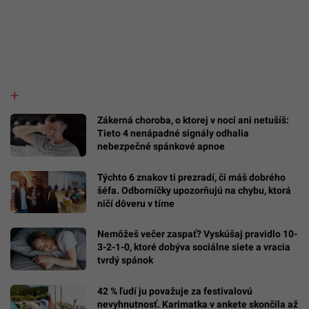
Zákerná choroba, o ktorej v noci ani netušíš:
Tieto 4 nenápadné signály odhalia
nebezpečné spánkové apnoe
Týchto 6 znakov ti prezradí, či máš dobrého
šéfa. Odborníčky upozorňujú na chybu, ktorá
ničí dôveru v tíme
Nemôžeš večer zaspať? Vyskúšaj pravidlo 10-
3-2-1-0, ktoré dobýva sociálne siete a vracia
tvrdý spánok
42 % ľudí ju považuje za festivalovú
nevyhnutnosť. Karimatka v ankete skončila až