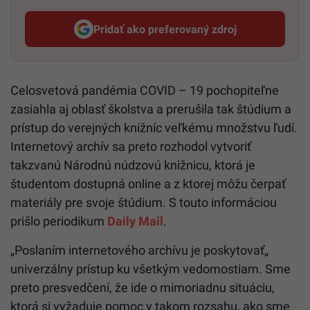
Pridať ako preferovaný zdroj
Startitup, odkaz sa otvorí v n
Celosvetová pandémia COVID – 19 pochopiteľne
zasiahla aj oblasť školstva a prerušila tak štúdium a
prístup do verejných knižníc veľkému množstvu ľudí.
Internetový archív sa preto rozhodol vytvoriť
takzvanú Národnú núdzovú knižnicu, ktorá je
študentom dostupná online a z ktorej môžu čerpať
materiály pre svoje štúdium. S touto informáciou
prišlo periodikum
Daily Mail
.
„Poslaním internetového archívu je poskytovať„
univerzálny prístup ku všetkým vedomostiam. Sme
preto presvedčení, že ide o mimoriadnu situáciu,
ktorá si vyžaduje pomoc v takom rozsahu, ako sme