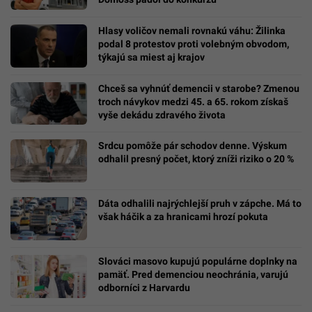
Hlasy voličov nemali rovnakú váhu: Žilinka
podal 8 protestov proti volebným obvodom,
týkajú sa miest aj krajov
Chceš sa vyhnúť demencii v starobe? Zmenou
troch návykov medzi 45. a 65. rokom získaš
vyše dekádu zdravého života
Srdcu pomôže pár schodov denne. Výskum
odhalil presný počet, ktorý zníži riziko o 20 %
Dáta odhalili najrýchlejší pruh v zápche. Má to
však háčik a za hranicami hrozí pokuta
Slováci masovo kupujú populárne doplnky na
pamäť. Pred demenciou neochránia, varujú
odborníci z Harvardu