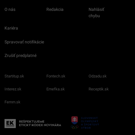
O nás
Redakcia
Nahlásiť
chybu
Kariéra
Spravovať notifikácie
Zrušiť predplatné
Startitup.sk
Fontech.sk
Odzadu.sk
Interez.sk
Emefka.sk
Receptik.sk
Femm.sk