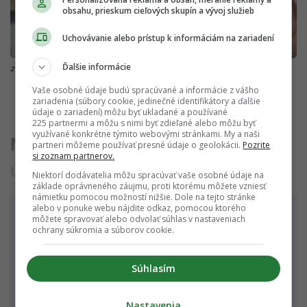
obsahu, prieskum cieľových skupín a vývoj služieb
Uchovávanie alebo prístup k informáciám na zariadení
Ďalšie informácie
zdroj: Pixabay.com/geralt
Vaše osobné údaje budú spracúvané a informácie z vášho
zariadenia (súbory cookie, jedinečné identifikátory a ďalšie
údaje o zariadení) môžu byť ukladané a používané
225 partnermi a môžu s nimi byť zdieľané alebo môžu byť
využívané konkrétne týmito webovými stránkami. My a naši
Môžu sa úrokové sadzby
vrátiť na
partneri môžeme používať presné údaje o geolokácii.
Pozrite
si zoznam partnerov.
úrovne spred pandémie?
Niektorí dodávatelia môžu spracúvať vaše osobné údaje na
základe oprávneného záujmu, proti ktorému môžete vzniesť
námietku pomocou možností nižšie. Dole na tejto stránke
alebo v ponuke webu nájdite odkaz, pomocou ktorého
môžete spravovať alebo odvolať súhlas v nastaveniach
ochrany súkromia a súborov cookie.
V článku sa po odomknutí
dozvieš
Súhlasím
Kam až klesnú úrokové sadzby?
Nastavenia