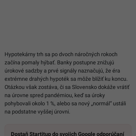
Hypotekárny trh sa po dvoch náročných rokoch
začína pomaly hýbať. Banky postupne znižujú
úrokové sadzby a prvé signály naznačujú, že éra
extrémne drahých hypoték sa môže blížiť ku koncu.
Otázkou však zostáva, či sa Slovensko dokáže vrátiť
na úrovne spred pandémiou, keď sa úroky
pohybovali okolo 1 %, alebo sa nový „normál“ ustáli
na podstatne vyššej úrovni.
Dostaň Startitup do svojich Google odporúčaní