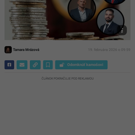
Dominik
Hlavačka
Pexels.c
/
Archív
Startitup
Tamara Mrázová
19. februára 2026 o 09:59
Odomknúť kamošovi
ČLÁNOK POKRAČUJE POD REKLAMOU