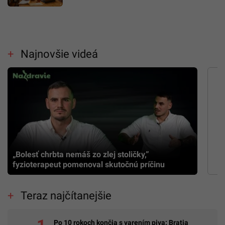
Najnovšie videá
„Bolesť chrbta nemáš zo zlej stoličky,”
fyzioterapeut pomenoval skutočnú príčinu
Teraz najčítanejšie
Po 10 rokoch končia s varením piva: Bratia