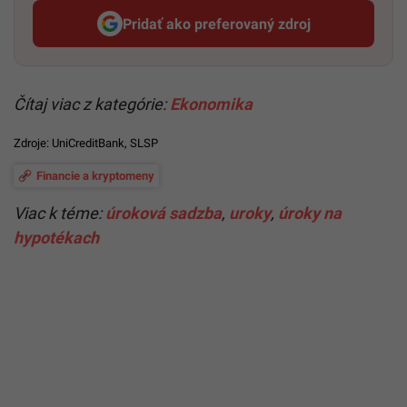
Pridať ako preferovaný zdroj
Startitup, odkaz sa otvorí v n
Čítaj viac z kategórie:
Ekonomika
Zdroje:
UniCreditBank
,
SLSP
Financie a kryptomeny
Viac k téme:
úroková sadzba
,
uroky
,
úroky na
hypotékach