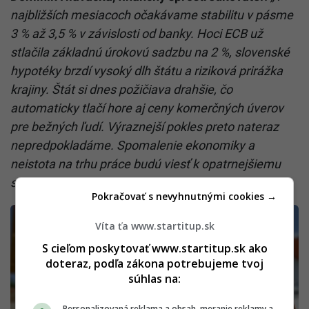
najbližších mesiacoch očakávame stabilitu v pásme
3 % až 3,5 % v závislosti od banky. Hoci ECB už
stlačila základnú úrokovú sadzbu na 2 %, slovenské
hypotéky brzdí vysoký dlh štátu a riziková prirážka
krajiny. Štát si dnes požičiava drahšie, čo
automaticky tlačí hore aj ceny komerčných úverov
pre bežných ľudí. Výraznejší pokles preto nateraz
nepredpokladáme. Spomalenie ekonomiky a
neistota na trhu práce budú viesť k opatrnejšiemu
správaniu bánk.“
Pokračovať s nevyhnutnými cookies →
Víta ťa www.startitup.sk
S cieľom poskytovať www.startitup.sk ako
doteraz, podľa zákona potrebujeme tvoj
súhlas na:
Personalizovaná reklama a obsah, meranie reklamy a