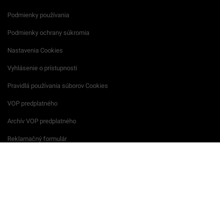
Podmienky používania
Podmienky ochrany súkromia
Nastavenia Cookies
Vyhlásenie o prístupnosti
Pravidlá používania súborov Cookies
VOP predplatného
Archív VOP predplatného
Reklamačný formulár
VOP reklamných služieb
Všeobecné podmienky súťaží
Súkromie na podujatiach
Startitup © 2026 All Rights Reserved.