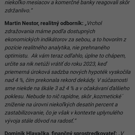
niekoľko mesiacov a komerčné banky reagovali skôr
zdržanlivo.“
Martin Nestor, realitný odborník:
„Vrchol
zdražovania máme podľa dostupných
ekonomických indikátorov za sebou, a to hovorím z
pozície realitného analytika, nie prehnaného
optimistu. Ak vám teraz odľahlo, úplne to chápem,
určite sa nik netúži vrátiť do roku 2023, keď
priemerná úroková sadzba nových hypoték vyskočila
nad 4 %, čím prekonala rekord dekády. V súčasnosti
sme niekde na škále 3 až 4 % a v očakávaní ďalšieho
poklesu. Nebude to nič rapídne, skôr ,kozmetické´
zníženie na úrovni niekoľkých desatín percent a
zastabilizovanie, čo je však v kontexte uplynulého
vývoja stále dôvod na radosť.“
Dominik Hlavačka, finančný sprostredkovateľ:
„V