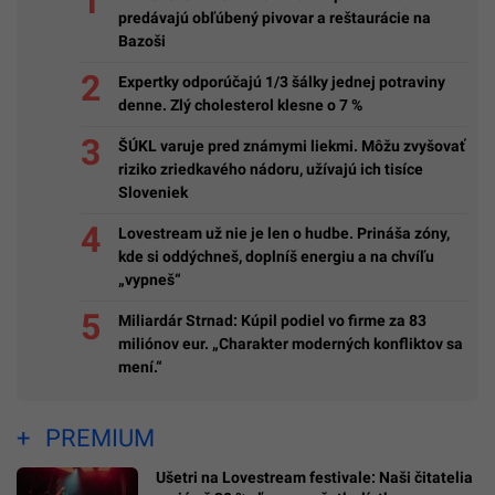
predávajú obľúbený pivovar a reštaurácie na
Bazoši
Expertky odporúčajú 1/3 šálky jednej potraviny
denne. Zlý cholesterol klesne o 7 %
ŠÚKL varuje pred známymi liekmi. Môžu zvyšovať
riziko zriedkavého nádoru, užívajú ich tisíce
Sloveniek
Lovestream už nie je len o hudbe. Prináša zóny,
kde si oddýchneš, doplníš energiu a na chvíľu
„vypneš“
Miliardár Strnad: Kúpil podiel vo firme za 83
miliónov eur. „Charakter moderných konfliktov sa
mení.“
PREMIUM
Ušetri na Lovestream festivale: Naši čitatelia