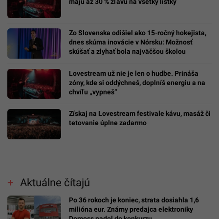
majú až 30 % zľavu na všetky lístky
Zo Slovenska odišiel ako 15-ročný hokejista,
dnes skúma inovácie v Nórsku: Možnosť
skúšať a zlyhať bola najväčšou školou
Lovestream už nie je len o hudbe. Prináša
zóny, kde si oddýchneš, doplníš energiu a na
chvíľu „vypneš“
Získaj na Lovestream festivale kávu, masáž či
tetovanie úplne zadarmo
Aktuálne čítajú
Po 36 rokoch je koniec, strata dosiahla 1,6
milióna eur. Známy predajca elektroniky
Domoss padol do konkurzu