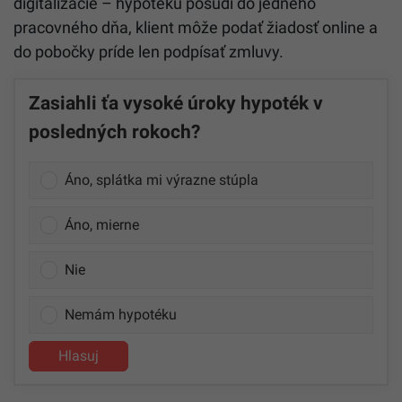
digitalizácie – hypotéku posúdi do jedného
pracovného dňa, klient môže podať žiadosť online a
do pobočky príde len podpísať zmluvy.
Zasiahli ťa vysoké úroky hypoték v
posledných rokoch?
Áno, splátka mi výrazne stúpla
Áno, mierne
Nie
Nemám hypotéku
Hlasuj