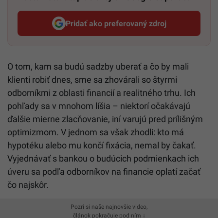
Pridať ako preferovaný zdroj
Startitup, odkaz sa otvorí v n
O tom, kam sa budú sadzby uberať a čo by mali
klienti robiť dnes, sme sa zhovárali so štyrmi
odborníkmi z oblasti financií a realitného trhu. Ich
pohľady sa v mnohom líšia – niektorí očakávajú
ďalšie mierne zlacňovanie, iní varujú pred prílišným
optimizmom. V jednom sa však zhodli: kto má
hypotéku alebo mu končí fixácia, nemal by čakať.
Vyjednávať s bankou o budúcich podmienkach ich
úveru sa podľa odborníkov na financie oplatí začať
čo najskôr.
Pozri si naše najnovšie video,
článok pokračuje pod ním ↓