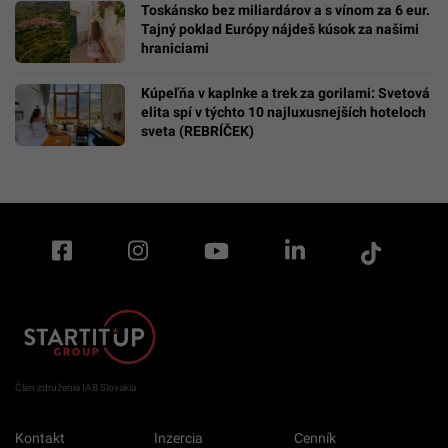
Toskánsko bez miliardárov a s vínom za 6 eur.
Tajný poklad Európy nájdeš kúsok za našimi
hraniciami
Kúpeľňa v kaplnke a trek za gorilami: Svetová
elita spí v týchto 10 najluxusnejších hoteloch
sveta (REBRÍČEK)
Člen združenia IAB Slovakia
Kontakt
Inzercia
Cenník