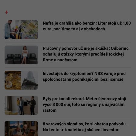
Nafta je drahšia ako benzín: Liter stojí už 1,80
eura, pocítime to aj v obchodoch
Pracovný pohovor už nie je skúška: Odborníci
odhaľujú otázky, ktorými predídeš toxickej
firme a nadčasom
Investuješ do kryptomien? NBS varuje pred
spoločnosťami podnikajúcimi bez licencie
Byty prekonali rekord: Meter štvorcový stojí
vyše 3 000 eur, toto sú regióny s najväčším
rastom
8 varovných signálov, že si obeťou podvodu.
Na tento trik naletia aj skúsení investori