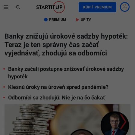
KÚPIŤ PREMIUM
PREMIUM
UP TV
Banky znižujú úrokové sadzby hypoték:
Teraz je ten správny čas začať
vyjednávať, zhodujú sa odborníci
Banky začali postupne znižovať úrokové sadzby
hypoték
Klesnú úroky na úroveň spred pandémie?
Odborníci sa zhodujú: Nie je na čo čakať
Martin
Nestor,
Matej
Bajzík,