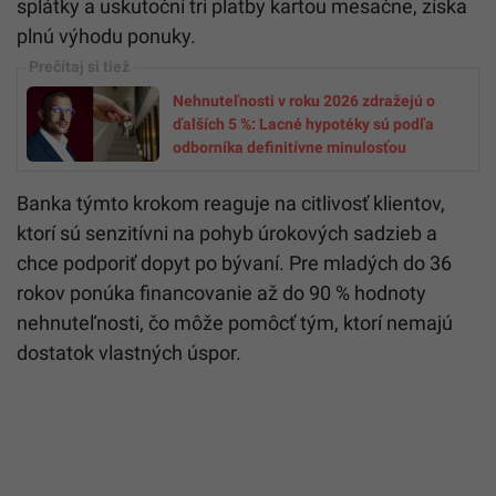
splátky a uskutoční tri platby kartou mesačne, získa
plnú výhodu ponuky.
Nehnuteľnosti v roku 2026 zdražejú o
ďalších 5 %: Lacné hypotéky sú podľa
odborníka definitívne minulosťou
Banka týmto krokom reaguje na citlivosť klientov,
ktorí sú senzitívni na pohyb úrokových sadzieb a
chce podporiť dopyt po bývaní. Pre mladých do 36
rokov ponúka financovanie až do 90 % hodnoty
nehnuteľnosti, čo môže pomôcť tým, ktorí nemajú
dostatok vlastných úspor.