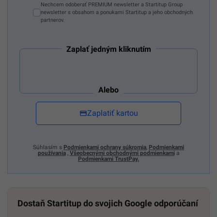
Nechcem odoberať PREMIUM newsletter a Startitup Group
newsletter s obsahom a ponukami Startitup a jeho obchodných
partnerov.
Zaplať jedným kliknutím
Alebo
Zaplatiť kartou
Súhlasím s
Podmienkami ochrany súkromia
,
Podmienkami
používania
,
Všeobecnými obchodnými podmienkami
a
Podmienkami TrustPay.
Dostaň Startitup do svojich Google odporúčaní