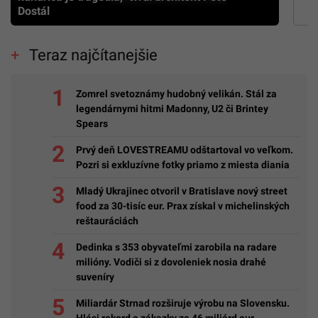
Dostál
Teraz najčítanejšie
Zomrel svetoznámy hudobný velikán. Stál za
legendárnymi hitmi Madonny, U2 či Brintey
Spears
Prvý deň LOVESTREAMU odštartoval vo veľkom.
Pozri si exkluzívne fotky priamo z miesta diania
Mladý Ukrajinec otvoril v Bratislave nový street
food za 30-tisíc eur. Prax získal v michelinských
reštauráciách
Dedinka s 353 obyvateľmi zarobila na radare
milióny. Vodiči si z dovoleniek nosia drahé
suveníry
Miliardár Strnad rozširuje výrobu na Slovensku.
Hlási rekord a zákazky za 46 miliárd eur