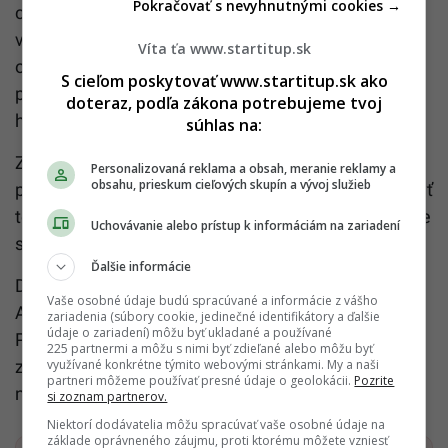
Pokračovať s nevyhnutnými cookies →
cestách.
Queensland Government
upozorňuje
vodičov najmä na úseky mimo miest, kde sa zver
Víta ťa www.startitup.sk
objavuje častejšie za súmraku a na úsvite. Podobné
S cieľom poskytovať www.startitup.sk ako
pravidlo platí aj pri cestách cez lesy, vidiek alebo
doteraz, podľa zákona potrebujeme tvoj
horské oblasti v Európe.
súhlas na:
Zníž rýchlosť, sleduj krajnicu a nenechaj sa ukolísať
Personalizovaná reklama a obsah, meranie reklamy a
obsahu, prieskum cieľových skupín a vývoj služieb
prázdnou cestou. Najnebezpečnejší úsek nemusí byť
ten, kde je najviac áut, ale ten, kde má vodič pocit, že
Uchovávanie alebo prístup k informáciám na zariadení
sa nemôže nič stať.
Ďalšie informácie
Dlhá cesta autom vie byť najkrajšia časť dovolenky.
Vaše osobné údaje budú spracúvané a informácie z vášho
Aby sa ňou naozaj stala, nestačí len dobrá nálada.
zariadenia (súbory cookie, jedinečné identifikátory a ďalšie
údaje o zariadení) môžu byť ukladané a používané
Potrebuješ pripravené auto, oddýchnutého vodiča,
225 partnermi a môžu s nimi byť zdieľané alebo môžu byť
využívané konkrétne týmito webovými stránkami. My a naši
základnú výbavu a plán, ktorý ráta aj s tým, že cesta
partneri môžeme používať presné údaje o geolokácii.
Pozrite
niekedy nejde presne podľa mapy.
si zoznam partnerov.
Niektorí dodávatelia môžu spracúvať vaše osobné údaje na
základe oprávneného záujmu, proti ktorému môžete vzniesť