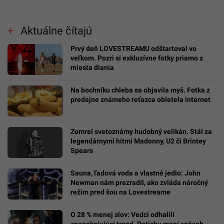
Aktuálne čítajú
Prvý deň LOVESTREAMU odštartoval vo
veľkom. Pozri si exkluzívne fotky priamo z
miesta diania
Na bochníku chleba sa objavila myš. Fotka z
predajne známeho reťazca obletela internet
Zomrel svetoznámy hudobný velikán. Stál za
legendárnymi hitmi Madonny, U2 či Brintey
Spears
Sauna, ľadová voda a vlastné jedlo: John
Newman nám prezradil, ako zvláda náročný
režim pred šou na Lovestreame
O 28 % menej slov: Vedci odhalili
znepokojujúci trend. Potichu mení spôsob,