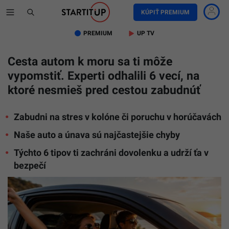
KÚPIŤ PREMIUM
PREMIUM
UP TV
Cesta autom k moru sa ti môže
vypomstiť. Experti odhalili 6 vecí, na
ktoré nesmieš pred cestou zabudnúť
Zabudni na stres v kolóne či poruchu v horúčavách
Naše auto a únava sú najčastejšie chyby
Týchto 6 tipov ti zachráni dovolenku a udrží ťa v
bezpečí
Na
snímke
žena
a