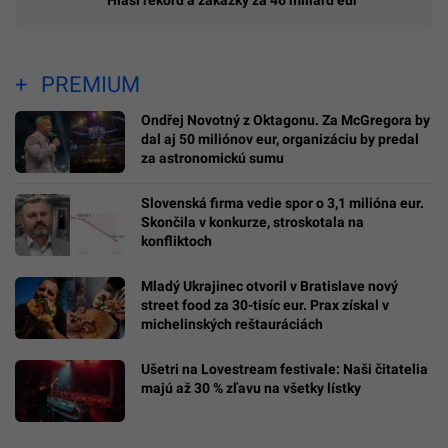
PREMIUM
Ondřej Novotný z Oktagonu. Za McGregora by
dal aj 50 miliónov eur, organizáciu by predal
za astronomickú sumu
Slovenská firma vedie spor o 3,1 milióna eur.
Skončila v konkurze, stroskotala na
konfliktoch
Mladý Ukrajinec otvoril v Bratislave nový
street food za 30-tisíc eur. Prax získal v
michelinských reštauráciách
Ušetri na Lovestream festivale: Naši čitatelia
majú až 30 % zľavu na všetky lístky