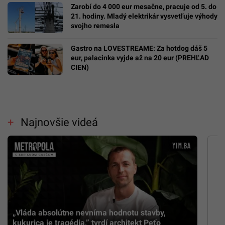
Zarobí do 4 000 eur mesačne, pracuje od 5. do
21. hodiny. Mladý elektrikár vysvetľuje výhody
svojho remesla
Gastro na LOVESTREAME: Za hotdog dáš 5
eur, palacinka vyjde až na 20 eur (PREHĽAD
CIEN)
Najnovšie videá
„Vláda absolútne nevníma hodnotu stavby,
kukurica je tragédia,” tvrdí architekt Peťo