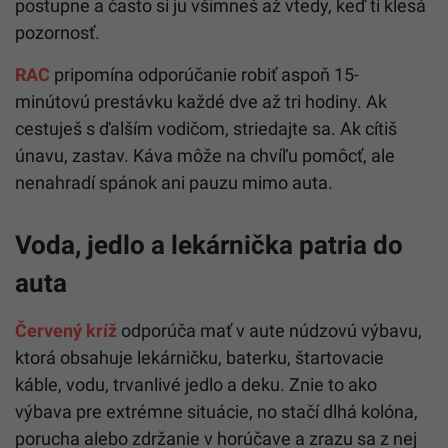
postupne a často si ju všimneš až vtedy, keď ti klesá
pozornosť.
RAC
pripomína odporúčanie robiť aspoň 15-
minútovú prestávku každé dve až tri hodiny. Ak
cestuješ s ďalším vodičom, striedajte sa. Ak cítiš
únavu, zastav. Káva môže na chvíľu pomôcť, ale
nenahradí spánok ani pauzu mimo auta.
Voda, jedlo a lekárnička patria do
auta
Červený kríž
odporúča mať v aute núdzovú výbavu,
ktorá obsahuje lekárničku, baterku, štartovacie
káble, vodu, trvanlivé jedlo a deku. Znie to ako
výbava pre extrémne situácie, no stačí dlhá kolóna,
porucha alebo zdržanie v horúčave a zrazu sa z nej