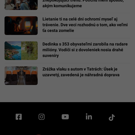
akým komunikujeme
Lietanie ti na celé dni ochromí myseľ aj
trávenie. Dve veci rozhodnú o tom, ako veľmi
ťa cesta zomelie
Dedinka s 353 obyvateľmi zarobila na radare
milióny. Vodiči si z dovoleniek nosia drahé
suveníry
Zrážka vlaku s autom v Tatrách: Úsek je
uzavretý, zavedená je náhradná doprava