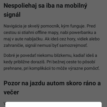
Nespoliehaj sa iba na mobilný
signál
Navigácia je skvelý pomocník, kým funguje. Pred
cestou si stiahni offline mapy, nabi powerbanku a
maj v aute nabíjačku. Ak ideš cez hory, vidiek alebo
zahraničie, signál nemusí byť samozrejmosť.
Dobré je povedať niekomu blízkemu, kadiaľ ideš a
kedy približne dorazíš. Pri bežnej ceste to pôsobí
prehnane, pri komplikácii to môže výrazne pomôcť.
Pozor na jazdu autom skoro ráno a
večer
V niektorých krajinách sú rizikom aj zvieratá na