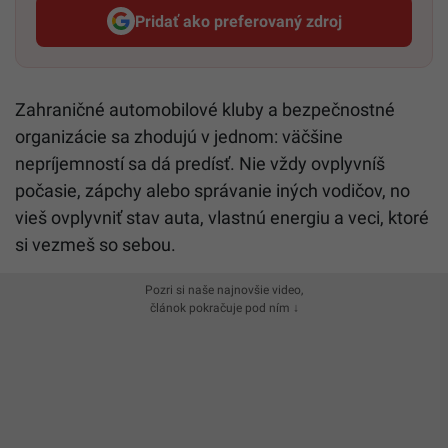
Pridať ako preferovaný zdroj
Startitup, odkaz sa otvorí v n
Zahraničné automobilové kluby a bezpečnostné
organizácie sa zhodujú v jednom: väčšine
nepríjemností sa dá predísť. Nie vždy ovplyvníš
počasie, zápchy alebo správanie iných vodičov, no
vieš ovplyvniť stav auta, vlastnú energiu a veci, ktoré
si vezmeš so sebou.
Pozri si naše najnovšie video,
článok pokračuje pod ním ↓