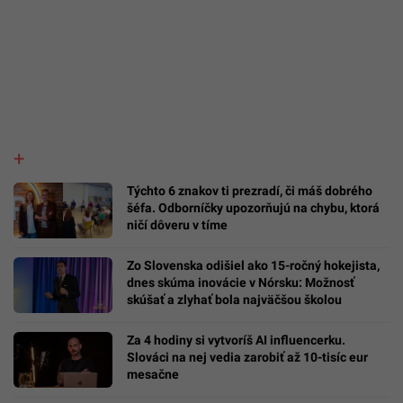
Týchto 6 znakov ti prezradí, či máš dobrého
šéfa. Odborníčky upozorňujú na chybu, ktorá
ničí dôveru v tíme
Zo Slovenska odišiel ako 15-ročný hokejista,
dnes skúma inovácie v Nórsku: Možnosť
skúšať a zlyhať bola najväčšou školou
Za 4 hodiny si vytvoríš AI influencerku.
Slováci na nej vedia zarobiť až 10-tisíc eur
mesačne