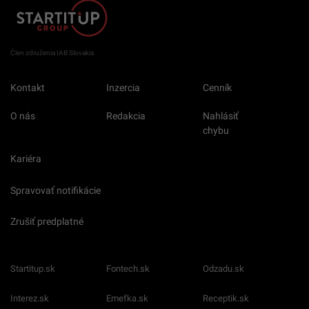
Člen združenia IAB Slovakia
Kontakt
Inzercia
Cenník
O nás
Redakcia
Nahlásiť
chybu
Kariéra
Spravovať notifikácie
Zrušiť predplatné
Startitup.sk
Fontech.sk
Odzadu.sk
Interez.sk
Emefka.sk
Receptik.sk