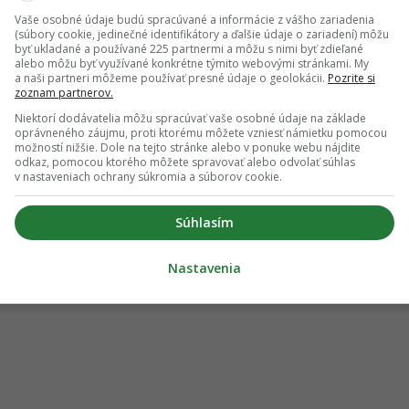
Vaše osobné údaje budú spracúvané a informácie z vášho zariadenia
(súbory cookie, jedinečné identifikátory a ďalšie údaje o zariadení) môžu
byť ukladané a používané 225 partnermi a môžu s nimi byť zdieľané
alebo môžu byť využívané konkrétne týmito webovými stránkami. My
a naši partneri môžeme používať presné údaje o geolokácii.
Pozrite si
zoznam partnerov.
Niektorí dodávatelia môžu spracúvať vaše osobné údaje na základe
oprávneného záujmu, proti ktorému môžete vzniesť námietku pomocou
možností nižšie. Dole na tejto stránke alebo v ponuke webu nájdite
odkaz, pomocou ktorého môžete spravovať alebo odvolať súhlas
v nastaveniach ochrany súkromia a súborov cookie.
Súhlasím
Nastavenia