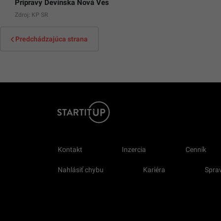
Prípravy Devínska Nová Ves
Zdroj: KP SR
Predchádzajúca strana
Kontakt
Inzercia
Cenník
Nahlásiť chybu
Kariéra
Sprav