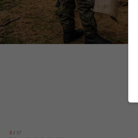
3
/
37