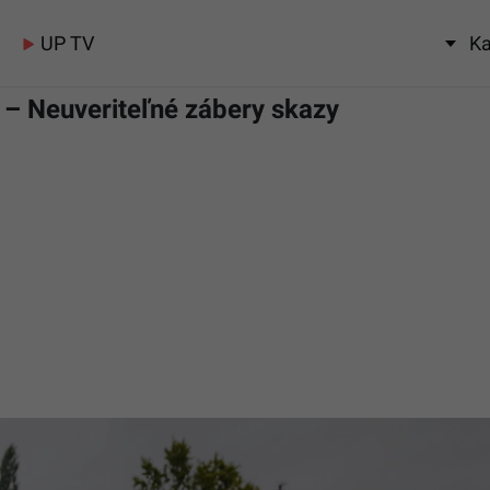
UP TV
Ka
– Neuveriteľné zábery skazy