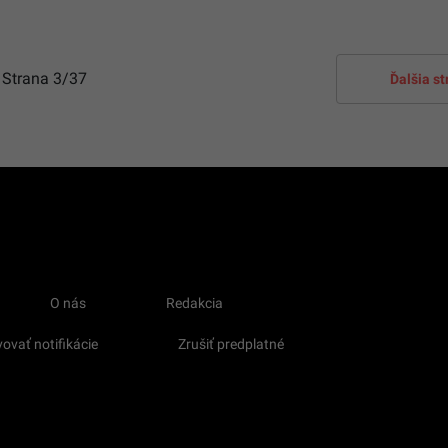
Strana
3
/37
Ďalšia s
O nás
Redakcia
ovať notifikácie
Zrušiť predplatné