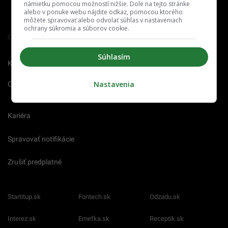
námietku pomocou možností nižšie. Dole na tejto stránke
alebo v ponuke webu nájdite odkaz, pomocou ktorého
môžete spravovať alebo odvolať súhlas v nastaveniach
ochrany súkromia a súborov cookie.
Člen združenia IAB Slovakia
Súhlasím
Kontakt
Inzercia
Cenník
Nastavenia
O nás
Redakcia
Nahlásiť
chybu
Kariéra
Spravovať notifikácie
Zrušiť predplatné
Startitup.sk
Fontech.sk
Odzadu.sk
Interez.sk
Emefka.sk
Receptik.sk