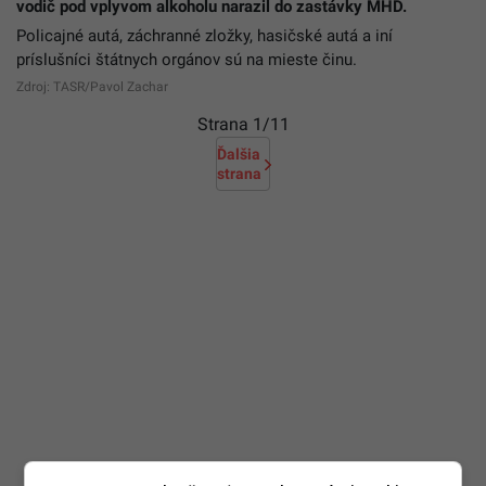
vodič pod vplyvom alkoholu narazil do zastávky MHD.
Policajné autá, záchranné zložky, hasičské autá a iní
príslušníci štátnych orgánov sú na mieste činu.
Zdroj: TASR/Pavol Zachar
Strana
1
/11
Ďalšia
strana