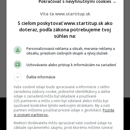
Pokračovať s nevyhnutnými cookies →
Víta ťa www.startitup.sk
S cieľom poskytovať www.startitup.sk ako
doteraz, podľa zákona potrebujeme tvoj
súhlas na:
Personalizovaná reklama a obsah, meranie reklamy a
obsahu, prieskum cieľových skupín a vývoj služieb
Uchovávanie alebo prístup k informáciám na zariadení
Ďalšie informácie
Vaše osobné údaje budú spracúvané a informácie z vášho
zariadenia (súbory cookie, jedinečné identifikátory a ďalšie
údaje o zariadení) môžu byť ukladané a používané
225 partnermi a môžu s nimi byť zdieľané alebo môžu byť
využívané konkrétne týmito webovými stránkami. My a naši
partneri môžeme používať presné údaje o geolokácii.
Pozrite
si zoznam partnerov.
Niektorí dodávatelia môžu spracúvať vaše osobné údaje na
základe oprávneného záujmu, proti ktorému môžete vzniesť