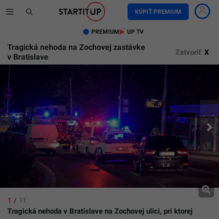
KÚPIŤ PREMIUM
PREMIUM
UP TV
Tragická nehoda na Zochovej zastávke
Zatvoriť
X
v Bratislave
1
/
11
Tragická nehoda v Bratislave na Zochovej ulici, pri ktorej