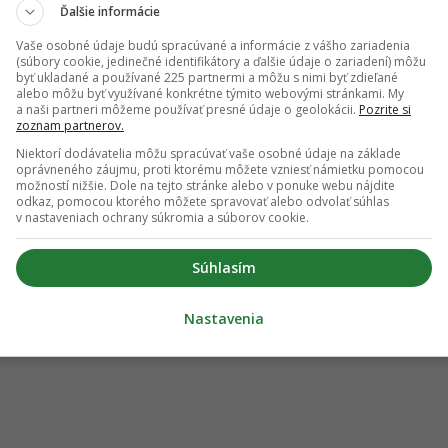
Ďalšie informácie
Vaše osobné údaje budú spracúvané a informácie z vášho zariadenia
(súbory cookie, jedinečné identifikátory a ďalšie údaje o zariadení) môžu
byť ukladané a používané 225 partnermi a môžu s nimi byť zdieľané
alebo môžu byť využívané konkrétne týmito webovými stránkami. My
a naši partneri môžeme používať presné údaje o geolokácii.
Pozrite si
zoznam partnerov.
Niektorí dodávatelia môžu spracúvať vaše osobné údaje na základe
oprávneného záujmu, proti ktorému môžete vzniesť námietku pomocou
možností nižšie. Dole na tejto stránke alebo v ponuke webu nájdite
odkaz, pomocou ktorého môžete spravovať alebo odvolať súhlas
v nastaveniach ochrany súkromia a súborov cookie.
Súhlasím
Nastavenia