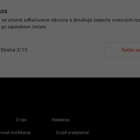
exDX.
 na včasné odhaľovanie rakoviny a dosahuje úspechy svetových ro
 pri následnom liečení.
Strana
3
/15
Ďalšia s
O nás
Redakcia
ovať notifikácie
Zrušiť predplatné