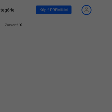
tegórie
Kúpiť PREMIUM
Zatvoriť
X