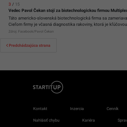
3
/
15
Vedec Pavol Čekan stojí za biotechnologickou firmou Multipl
Táto americko-slovenská biotechnologická firma sa zameriava
Cieľom firmy je včasná diagnostika rakoviny, ktorá je kľúčovou
Zdroj: Facebook/Pavol Čekan
Predchádzajúca strana
Kontakt
Inzercia
Cenník
Nahlásiť chybu
Kariéra
Sprav