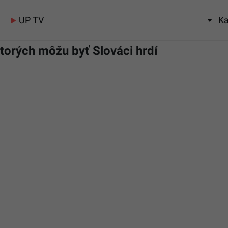
UP TV
Ka
ktorých môžu byť Slováci hrdí