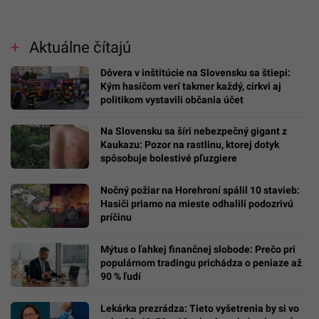
Aktuálne čítajú
Dôvera v inštitúcie na Slovensku sa štiepi:
Kým hasičom verí takmer každý, cirkvi aj
politikom vystavili občania účet
Na Slovensku sa šíri nebezpečný gigant z
Kaukazu: Pozor na rastlinu, ktorej dotyk
spôsobuje bolestivé pľuzgiere
Nočný požiar na Horehroní spálil 10 stavieb:
Hasiči priamo na mieste odhalili podozrivú
príčinu
Mýtus o ľahkej finančnej slobode: Prečo pri
populárnom tradingu prichádza o peniaze až
90 % ľudí
Lekárka prezrádza: Tieto vyšetrenia by si vo