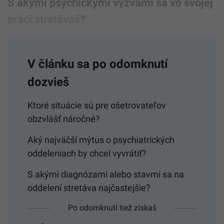
S akými psychickými výzvami sa vo svojej
práci stretávaš?
V článku sa po odomknutí
dozvieš
Ktoré situácie sú pre ošetrovateľov
obzvlášť náročné?
Aký najväčší mýtus o psychiatrických
oddeleniach by chcel vyvrátiť?
S akými diagnózami alebo stavmi sa na
oddelení stretáva najčastejšie?
Po odomknutí tiež získaš