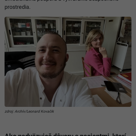
prostredia.
zdroj: Archív/Leonard Kovačik
Ako nadväzuješ dôveru s pacientmi, ktorí