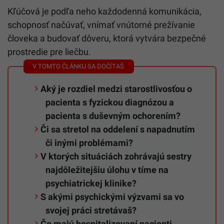
Kľúčová je podľa neho každodenná komunikácia,
schopnosť načúvať, vnímať vnútorné prežívanie
človeka a budovať dôveru, ktorá vytvára bezpečné
prostredie pre liečbu.
Aký je rozdiel medzi starostlivosťou o
pacienta s fyzickou diagnózou a
pacienta s duševným ochorením?
Či sa stretol na oddelení s napadnutím
či inými problémami?
V ktorých situáciách zohrávajú sestry
najdôležitejšiu úlohu v tíme na
psychiatrickej klinike?
S akými psychickými výzvami sa vo
svojej práci stretávaš?
Čo majú hospitalizovaní pacienti