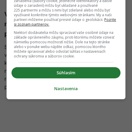
zariadenia (súbory cookie, jedinečné identifikátory a ďalšie
údaje o zariadení) môžu byť ukladané a používané
225 partnermi a môžu s nimi byť zdieľané alebo môžu byť
V ktorých situáciách zohrávajú sestry
využívané konkrétne týmito webovými stránkami. My a naši
partneri môžeme používať presné údaje o geolokácii.
Pozrite
najdôležitejšiu úlohu v tíme na
si zoznam partnerov.
psychiatrickej klinike?
Niektorí dodávatelia môžu spracúvať vaše osobné údaje na
základe oprávneného záujmu, proti ktorému môžete vzniesť
námietku pomocou možností nižšie. Dole na tejto stránke
Sestry zohrávajú dôležitú úlohu najmä
alebo v ponuke webu nájdite odkaz, pomocou ktorého
môžete spravovať alebo odvolať súhlas v nastaveniach
v
každodennej starostlivosti a bezprostrednom
ochrany súkromia a súborov cookie.
kontakte s pacientom
. Sú pri pacientoch prakticky
neustále, sledujú zmeny ich zdravotného stavu,
Súhlasím
reagujú na akútne potreby, podávajú terapiu a
podporujú dodržiavanie liečby.
Nastavenia