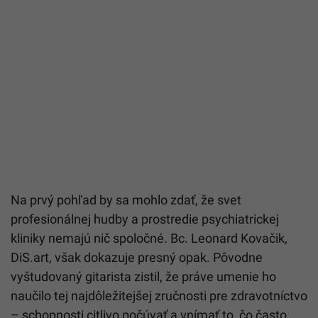
Na prvý pohľad by sa mohlo zdať, že svet
profesionálnej hudby a prostredie psychiatrickej
kliniky nemajú nič spoločné. Bc. Leonard Kovačik,
DiS.art, však dokazuje presný opak. Pôvodne
vyštudovaný gitarista zistil, že práve umenie ho
naučilo tej najdôležitejšej zručnosti pre zdravotníctvo
– schopnosti citlivo počúvať a vnímať to, čo často