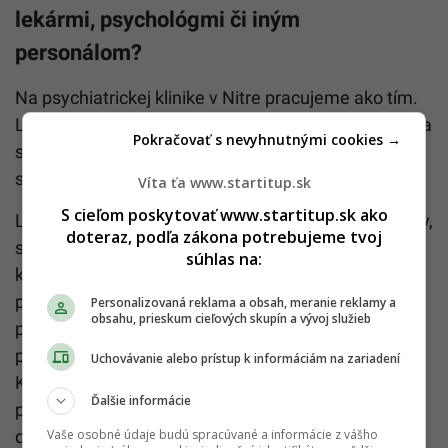
lekármi, psychológmi či iným
personálom?
Na psychiatrickej klinike v Nitre pracujeme ako tím.
Lekári, sestry, zdravotnícki asistenti, psychológovia a
Pokračovať s nevyhnutnými cookies →
sanitári spolu úzko komunikujú a koordinujú
starostlivosť o pacientov.
Víta ťa www.startitup.sk
S cieľom poskytovať www.startitup.sk ako
Lekári neustále monitorujú zdravotný stav pacientov,
doteraz, podľa zákona potrebujeme tvoj
stanovujú diagnózy a terapiu, sestry poskytujú
súhlas na:
komplexnú ošetrovateľskú starostlivosť,
psychológovia vedú terapie a pomáhajú pacientom
Personalizovaná reklama a obsah, meranie reklamy a
obsahu, prieskum cieľových skupín a vývoj služieb
porozumieť ich pocitom a sociálni pracovníci
podporujú reintegráciu do života mimo nemocnice.
Uchovávanie alebo prístup k informáciám na zariadení
Každý deň si vymieňame informácie a spoločne
Ďalšie informácie
plánujeme ďalšie kroky a snažíme sa, aby pacienti
Vaše osobné údaje budú spracúvané a informácie z vášho
dostali čo najlepšiu starostlivosť.