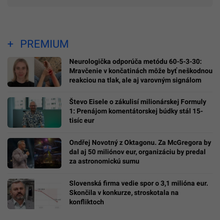
PREMIUM
Neurologička odporúča metódu 60-5-3-30:
Mravčenie v končatinách môže byť neškodnou
reakciou na tlak, ale aj varovným signálom
Števo Eisele o zákulisí milionárskej Formuly
1: Prenájom komentátorskej búdky stál 15-
tisíc eur
Ondřej Novotný z Oktagonu. Za McGregora by
dal aj 50 miliónov eur, organizáciu by predal
za astronomickú sumu
Slovenská firma vedie spor o 3,1 milióna eur.
Skončila v konkurze, stroskotala na
konfliktoch