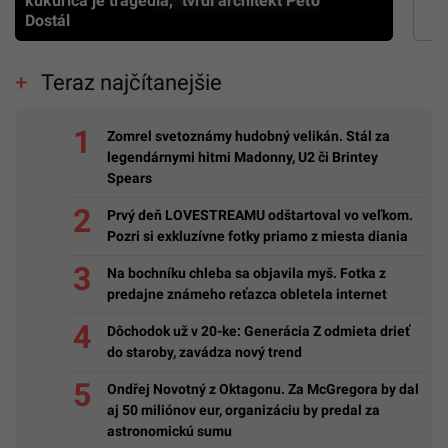
kukurica je tragédia,” tvrdí architekt Peťo
Dostál
Teraz najčítanejšie
Zomrel svetoznámy hudobný velikán. Stál za
legendárnymi hitmi Madonny, U2 či Brintey
Spears
Prvý deň LOVESTREAMU odštartoval vo veľkom.
Pozri si exkluzívne fotky priamo z miesta diania
Na bochníku chleba sa objavila myš. Fotka z
predajne známeho reťazca obletela internet
Dôchodok už v 20-ke: Generácia Z odmieta drieť
do staroby, zavádza nový trend
Ondřej Novotný z Oktagonu. Za McGregora by dal
aj 50 miliónov eur, organizáciu by predal za
astronomickú sumu