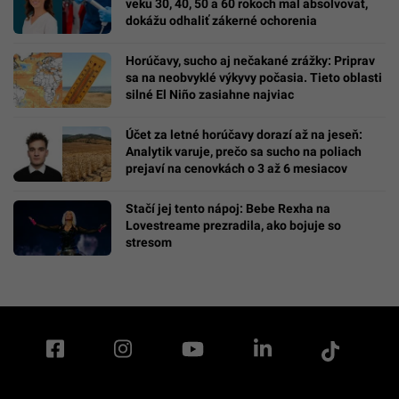
veku 30, 40, 50 a 60 rokoch mal absolvovať,
dokážu odhaliť zákerné ochorenia
Horúčavy, sucho aj nečakané zrážky: Priprav
sa na neobvyklé výkyvy počasia. Tieto oblasti
silné El Niño zasiahne najviac
Účet za letné horúčavy dorazí až na jeseň:
Analytik varuje, prečo sa sucho na poliach
prejaví na cenovkách o 3 až 6 mesiacov
Stačí jej tento nápoj: Bebe Rexha na
Lovestreame prezradila, ako bojuje so
stresom