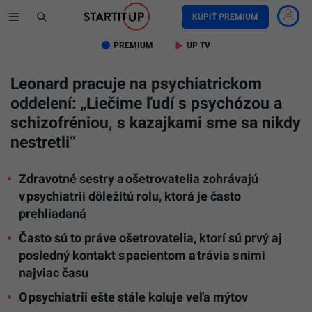
KÚPIŤ PREMIUM
PREMIUM
UP TV
Leonard pracuje na psychiatrickom
oddelení: „Liečime ľudí s psychózou a
schizofréniou, s kazajkami sme sa nikdy
nestretli“
Zdravotné sestry a ošetrovatelia zohrávajú
v psychiatrii dôležitú rolu, ktorá je často
prehliadaná
Často sú to práve ošetrovatelia, ktorí sú prvý aj
posledný kontakt s pacientom a trávia s nimi
najviac času
O psychiatrii ešte stále koluje veľa mýtov