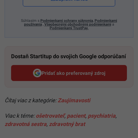
Súhlasím s
Podmienkami ochrany súkromia
,
Podmienkami
používania
,
Všeobecnými obchodnými podmienkami
a
Podmienkami TrustPay.
Dostaň Startitup do svojich Google odporúčaní
Pridať ako preferovaný zdroj
Startitup, odkaz sa otvorí v n
Čítaj viac z kategórie:
Zaujímavosti
Viac k téme:
ošetrovateľ
,
pacient
,
psychiatria
,
zdravotná sestra
,
zdravotný brat