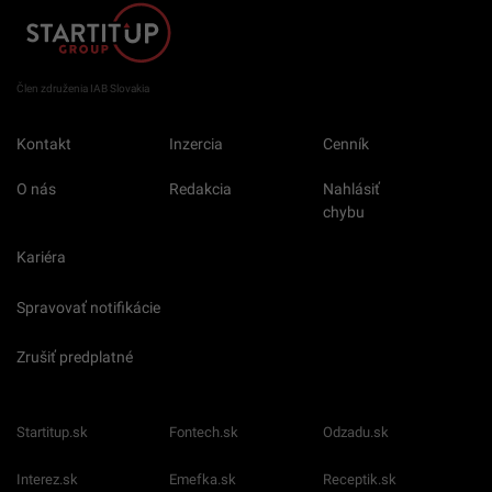
Člen združenia IAB Slovakia
Kontakt
Inzercia
Cenník
O nás
Redakcia
Nahlásiť
chybu
Kariéra
Spravovať notifikácie
Zrušiť predplatné
Startitup.sk
Fontech.sk
Odzadu.sk
Interez.sk
Emefka.sk
Receptik.sk