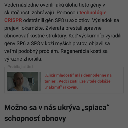
Vedci následne overili, akú úlohu tieto gény v
skutočnosti zohrávajú. Pomocou
technológie
CRISPR
odstránili gén SP8 u axolotlov. Výsledok sa
prejavil okamžite. Zvieratá prestali správne
obnovovať kostné štruktúry. Keď výskumníci vyradili
gény SP6 a SP8 v koži myších prstov, objavil sa
veľmi podobný problém. Regenerácia kostí sa
výrazne zhoršila.
„Elixír mladosti“ máš dennodenne na
tanieri. Vedci zistili, že v tele dokáže
„nakŕmiť“ rakovinu
Možno sa v nás ukrýva „spiaca“
schopnosť obnovy