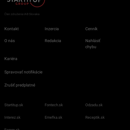
Člen združenia IAB Slovakia
Kontakt
Inzercia
Cenník
O nás
Redakcia
Nahlásiť
chybu
Kariéra
Spravovať notifikácie
Zrušiť predplatné
Startitup.sk
Fontech.sk
Odzadu.sk
Interez.sk
Emefka.sk
Receptik.sk
Femm.sk