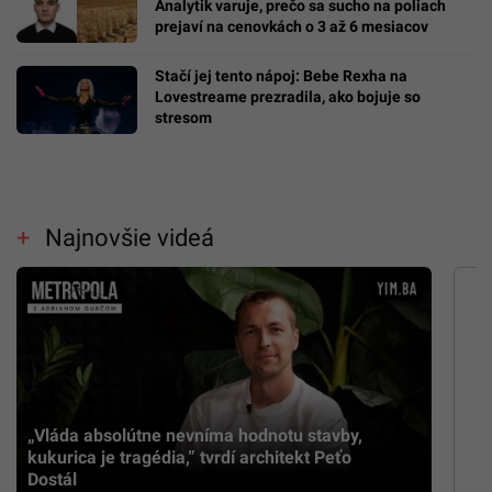
Analytik varuje, prečo sa sucho na poliach
prejaví na cenovkách o 3 až 6 mesiacov
Stačí jej tento nápoj: Bebe Rexha na
Lovestreame prezradila, ako bojuje so
stresom
Najnovšie videá
„Vláda absolútne nevníma hodnotu stavby,
kukurica je tragédia,” tvrdí architekt Peťo
Dostál