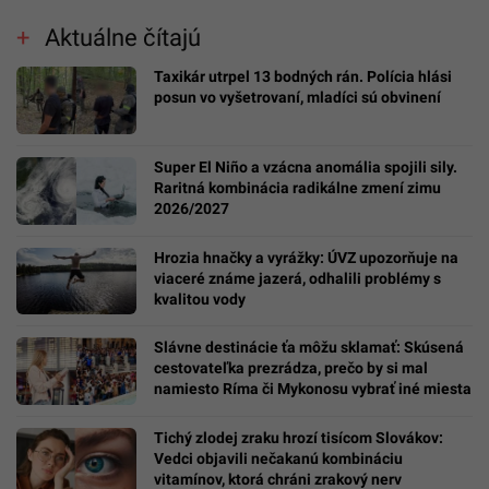
Aktuálne čítajú
Taxikár utrpel 13 bodných rán. Polícia hlási
posun vo vyšetrovaní, mladíci sú obvinení
Super El Niño a vzácna anomália spojili sily.
Raritná kombinácia radikálne zmení zimu
2026/2027
Hrozia hnačky a vyrážky: ÚVZ upozorňuje na
viaceré známe jazerá, odhalili problémy s
kvalitou vody
Slávne destinácie ťa môžu sklamať: Skúsená
cestovateľka prezrádza, prečo by si mal
namiesto Ríma či Mykonosu vybrať iné miesta
Tichý zlodej zraku hrozí tisícom Slovákov:
Vedci objavili nečakanú kombináciu
vitamínov, ktorá chráni zrakový nerv