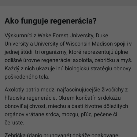
Ako funguje regenerácia?
Výskumníci z Wake Forest University, Duke
University a University of Wisconsin Madison spojili v
jednej štúdii tri organizmy, ktoré reprezentujú úplne
odlišné úrovne regenerácie: axolotla, zebričku a myš.
Každý z nich ukazuje inú biologickú stratégiu obnovy
poškodeného tela.
Axolotly patria medzi najfascinujúcejšie živočíchy z
hľadiska regenerácie. Okrem končatín si dokážu
obnoviť aj chvost, miechu a časti životne dôležitých
orgánov vrátane srdca, mozgu, pľúc, pečene či
čeľuste.
Zebrička (danio pruhované) dokáže opakovane