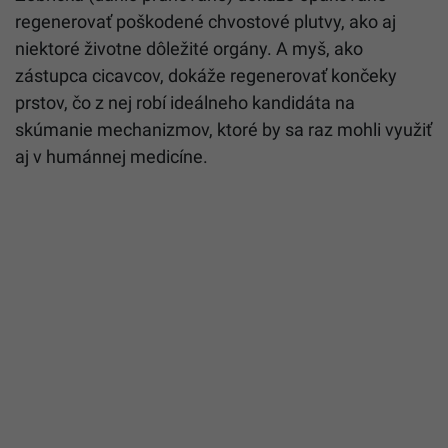
regenerovať poškodené chvostové plutvy, ako aj
niektoré životne dôležité orgány. A myš, ako
zástupca cicavcov, dokáže regenerovať končeky
prstov, čo z nej robí ideálneho kandidáta na
skúmanie mechanizmov, ktoré by sa raz mohli využiť
aj v humánnej medicíne.