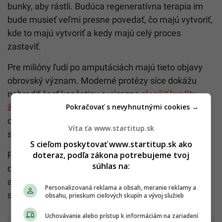
bunky, aby rástli. Budúca regeneratívna terapia im
bude musieť veľmi presne povedať, čo majú vytvoriť,
kde to majú vytvoriť a kedy majú celý proces
zastaviť.
Pre milióny ľudí po amputáciách majú tieto objavy
obrovský význam. Moderné protézy síce dokážu
nahradiť časť končatiny a výrazne
zlepšiť kvalitu
Pokračovať s nevyhnutnými cookies →
života
, no stále nedokážu obnoviť prirodzenú
citlivosť kože, jemnú motoriku ani prepojenie nervov
Víta ťa www.startitup.sk
so svalmi.
S cieľom poskytovať www.startitup.sk ako
doteraz, podľa zákona potrebujeme tvoj
Regeneratívna medicína preto nesmeruje iba k
súhlas na:
dokonalejším náhradám. Jej cieľ je oveľa
ambicióznejší: obnoviť vlastné živé tkanivo tak, aby
Personalizovaná reklama a obsah, meranie reklamy a
sa znovu stalo prirodzenou súčasťou tela.
obsahu, prieskum cieľových skupín a vývoj služieb
Uchovávanie alebo prístup k informáciám na zariadení