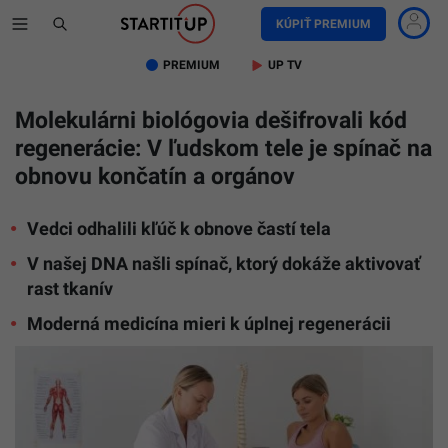
KÚPIŤ PREMIUM
PREMIUM
UP TV
Molekulárni biológovia dešifrovali kód
regenerácie: V ľudskom tele je spínač na
obnovu končatín a orgánov
Vedci odhalili kľúč k obnove častí tela
V našej DNA našli spínač, ktorý dokáže aktivovať
rast tkanív
Moderná medicína mieri k úplnej regenerácii