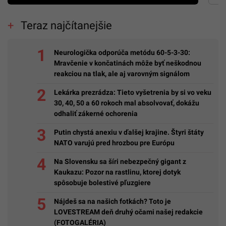
Teraz najčítanejšie
Neurologička odporúča metódu 60-5-3-30:
Mravčenie v končatinách môže byť neškodnou
reakciou na tlak, ale aj varovným signálom
Lekárka prezrádza: Tieto vyšetrenia by si vo veku
30, 40, 50 a 60 rokoch mal absolvovať, dokážu
odhaliť zákerné ochorenia
Putin chystá anexiu v ďalšej krajine. Štyri štáty
NATO varujú pred hrozbou pre Európu
Na Slovensku sa šíri nebezpečný gigant z
Kaukazu: Pozor na rastlinu, ktorej dotyk
spôsobuje bolestivé pľuzgiere
Nájdeš sa na našich fotkách? Toto je
LOVESTREAM deň druhý očami našej redakcie
(FOTOGALÉRIA)