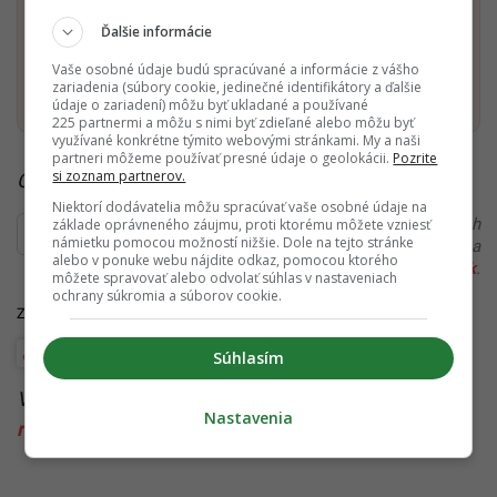
Dostaň Startitup do svojich Google odporúčaní
Ďalšie informácie
Vaše osobné údaje budú spracúvané a informácie z vášho
Pridať ako preferovaný zdroj
zariadenia (súbory cookie, jedinečné identifikátory a ďalšie
Startitup, odkaz sa otvorí v n
údaje o zariadení) môžu byť ukladané a používané
225 partnermi a môžu s nimi byť zdieľané alebo môžu byť
využívané konkrétne týmito webovými stránkami. My a naši
partneri môžeme používať presné údaje o geolokácii.
Pozrite
si zoznam partnerov.
Čítaj viac z kategórie:
Wellbeing
Niektorí dodávatelia môžu spracúvať vaše osobné údaje na
Ďakujeme, že čítaš Startitup. V prípade, že máš postreh
základe oprávneného záujmu, proti ktorému môžete vzniesť
námietku pomocou možností nižšie. Dole na tejto stránke
alebo si našiel v článku chybu, napíš nám na
alebo v ponuke webu nájdite odkaz, pomocou ktorého
redakcia@startitup.sk
.
môžete spravovať alebo odvolať súhlas v nastaveniach
ochrany súkromia a súborov cookie.
Zdroje:
PNAS
,
Science Daily
,
Nature
Wellbeing
Súhlasím
Viac k téme:
dlhovekosť
,
ľudské orgány
,
Nastavenia
regenerácia
,
strata končatiny