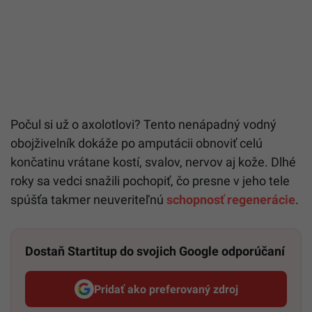
Počul si už o axolotlovi? Tento nenápadný vodný
obojživelník dokáže po amputácii obnoviť celú
končatinu vrátane kostí, svalov, nervov aj kože. Dlhé
roky sa vedci snažili pochopiť, čo presne v jeho tele
spúšťa takmer neuveriteľnú
schopnosť regenerácie
.
Dostaň Startitup do svojich Google odporúčaní
Pridať ako preferovaný zdroj
Startitup, odkaz sa otvorí v n