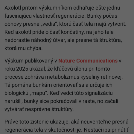
Axolotl pritom výskumníkom odhaľuje ešte jednu
fascinujúcu vlastnosť regenerácie. Bunky počas
obnovy presne „vedia“, ktorú časť tela majú vytvoriť.
Keď axolotl príde o časť končatiny, na jeho tele
nedorastie náhodný útvar, ale presne tá štruktúra,
ktorá mu chýba.
Výskum publikovaný v
Nature Communications
v
roku 2025 ukázal, že kľúčovú úlohu pri tomto
procese zohráva metabolizmus kyseliny retinovej.
Tá pomáha bunkám orientovať sa a určuje ich
biologickú „mapu“. Keď vedci túto signalizáciu
narušili, bunky síce pokračovali v raste, no začali
vytvárať nesprávne štruktúry.
Práve toto zistenie ukazuje, aká neuveriteľne presná
regenerácia tela v skutočnosti je. Nestačí iba prinútiť