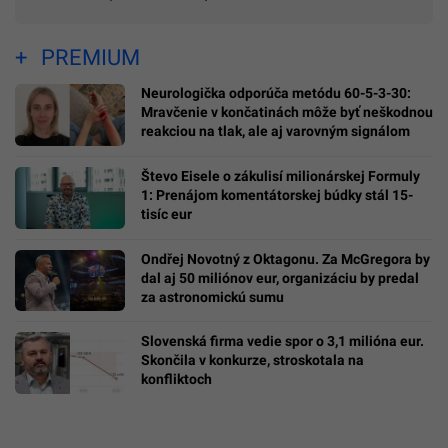
PREMIUM
Neurologička odporúča metódu 60-5-3-30:
Mravčenie v končatinách môže byť neškodnou
reakciou na tlak, ale aj varovným signálom
Števo Eisele o zákulisí milionárskej Formuly
1: Prenájom komentátorskej búdky stál 15-
tisíc eur
Ondřej Novotný z Oktagonu. Za McGregora by
dal aj 50 miliónov eur, organizáciu by predal
za astronomickú sumu
Slovenská firma vedie spor o 3,1 milióna eur.
Skončila v konkurze, stroskotala na
konfliktoch