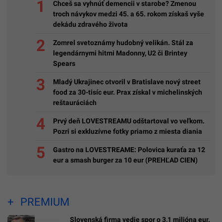
Chceš sa vyhnúť demencii v starobe? Zmenou
troch návykov medzi 45. a 65. rokom získaš vyše
dekádu zdravého života
Zomrel svetoznámy hudobný velikán. Stál za
legendárnymi hitmi Madonny, U2 či Brintey
Spears
Mladý Ukrajinec otvoril v Bratislave nový street
food za 30-tisíc eur. Prax získal v michelinských
reštauráciách
Prvý deň LOVESTREAMU odštartoval vo veľkom.
Pozri si exkluzívne fotky priamo z miesta diania
Gastro na LOVESTREAME: Polovica kuraťa za 12
eur a smash burger za 10 eur (PREHĽAD CIEN)
PREMIUM
Slovenská firma vedie spor o 3,1 milióna eur.