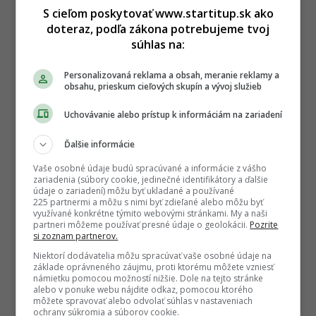
S cieľom poskytovať www.startitup.sk ako
doteraz, podľa zákona potrebujeme tvoj
súhlas na:
Personalizovaná reklama a obsah, meranie reklamy a
obsahu, prieskum cieľových skupín a vývoj služieb
Uchovávanie alebo prístup k informáciám na zariadení
Ďalšie informácie
Vaše osobné údaje budú spracúvané a informácie z vášho
zariadenia (súbory cookie, jedinečné identifikátory a ďalšie
údaje o zariadení) môžu byť ukladané a používané
225 partnermi a môžu s nimi byť zdieľané alebo môžu byť
využívané konkrétne týmito webovými stránkami. My a naši
partneri môžeme používať presné údaje o geolokácii.
Pozrite
si zoznam partnerov.
Niektorí dodávatelia môžu spracúvať vaše osobné údaje na
základe oprávneného záujmu, proti ktorému môžete vzniesť
námietku pomocou možností nižšie. Dole na tejto stránke
alebo v ponuke webu nájdite odkaz, pomocou ktorého
môžete spravovať alebo odvolať súhlas v nastaveniach
ochrany súkromia a súborov cookie.