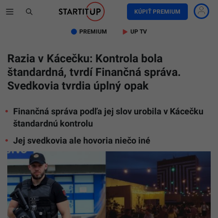
KÚPIŤ PREMIUM
PREMIUM
UP TV
Razia v Kácečku: Kontrola bola
štandardná, tvrdí Finančná správa.
Svedkovia tvrdia úplný opak
Finančná správa podľa jej slov urobila v Kácečku
štandardnú kontrolu
Jej svedkovia ale hovoria niečo iné
Ilustračn