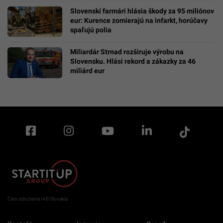
Slovenskí farmári hlásia škody za 95 miliónov
eur: Kurence zomierajú na infarkt, horúčavy
spaľujú polia
Miliardár Strnad rozširuje výrobu na
Slovensku. Hlási rekord a zákazky za 46
miliárd eur
Člen združenia IAB Slovakia