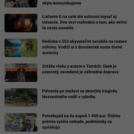
akým komunikujeme
Lietanie ti na celé dni ochromí myseľ aj
trávenie. Dve veci rozhodnú o tom, ako veľmi
ťa cesta zomelie
Dedinka s 353 obyvateľmi zarobila na radare
milióny. Vodiči si z dovoleniek nosia drahé
suveníry
Zrážka vlaku s autom v Tatrách: Úsek je
uzavretý, zavedená je náhradná doprava
Pátranie po mužovi sa skončilo tragicky.
Nezvestného našli v rybníku
Potrebuješ na ňu aspoň 1 400 eur: Štátna
prémia vyššia nebude, podmienky sa
sprísňujú