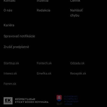
Kontakt
Inzercia
Cenník
O nás
Redakcia
Nahlásiť
chybu
Kariéra
Spravovať notifikácie
Zrušiť predplatné
Startitup.sk
Fontech.sk
Odzadu.sk
Interez.sk
Emefka.sk
Receptik.sk
Femm.sk