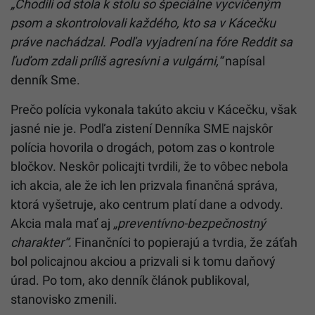
„Chodili od stola k stolu so špeciálne vycvičeným
psom a skontrolovali každého, kto sa v Kácečku
práve nachádzal. Podľa vyjadrení na fóre Reddit sa
ľuďom zdali príliš agresívni a vulgárni,“
napísal
denník Sme.
Prečo polícia vykonala takúto akciu v Kácečku, však
jasné nie je. Podľa zistení Denníka SME najskôr
polícia hovorila o drogách, potom zas o kontrole
bločkov. Neskôr policajti tvrdili, že to vôbec nebola
ich akcia, ale že ich len prizvala finančná správa,
ktorá vyšetruje, ako centrum platí dane a odvody.
Akcia mala mať aj
„preventívno-bezpečnostný
charakter“.
Finančníci to popierajú a tvrdia, že záťah
bol policajnou akciou a prizvali si k tomu daňový
úrad. Po tom, ako denník článok publikoval,
stanovisko zmenili.