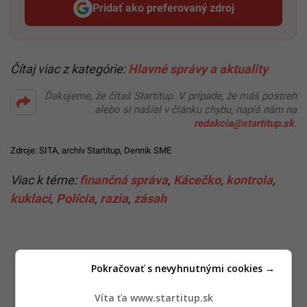
Pridať ako preferovaný zdroj
Startitup, odkaz sa otvorí v n
Čítaj viac z kategórie:
Hlavné správy a aktuality
Ďakujeme, že čítaš Startitup. V prípade, že máš postreh
alebo si našiel v článku chybu, napíš nám na
redakcia@startitup.sk
.
Zdroje: SITA,
archív Startitup
,
Denník SME
Viac k téme:
finančná správa
,
Kácečko
,
kontrola
,
kuklaci
,
Polícia
,
razia
,
zásah
Pokračovať s nevyhnutnými cookies →
Víta ťa www.startitup.sk