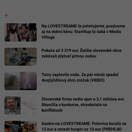
Na LOVESTREAME ťa potetujeme, pozývame
aj na dobrú kávu: Startitup ťa čaká v Media
Village
Pokuta až 3 319 eur. Ďalšie slovenské obce
zakázali plytvať pitnou vodou
Tatry zaplavila voda. Za pár minút spadol
dvojtýždňový úhrn zrážok (VIDEO)
Slovenská firma vedie spor o 3,1 milióna eur.
Skončila v konkurze, stroskotala na
konfliktoch
Gastro na LOVESTREAME: Polovica kuraťa za
12 eur a smash burger za 10 eur (PREHĽAD