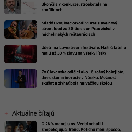
Skončila v konkurze, stroskotala na
konfliktoch
Mladý Ukrajinec otvoril v Bratislave nový
street food za 30-tisíc eur. Prax získal v
michelinských reštauráciách
Ušetri na Lovestream festivale: Naši čitatelia
majú až 30 % zľavu na všetky lístky
Zo Slovenska odišiel ako 15-ročný hokejista,
dnes skúma inovácie v Nórsku: Možnosť
skúšať a zlyhať bola najväčšou školou
Aktuálne čítajú
O 28 % menej slov: Vedci odhalili
znepokojujúci trend. Potichu mení spôsob,