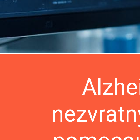
Alzh
nezvratn