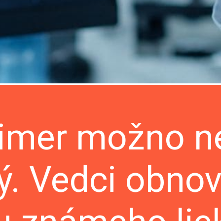
eimer možno n
ý. Vedci obnov