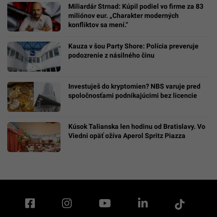
Miliardár Strnad: Kúpil podiel vo firme za 83
miliónov eur. „Charakter moderných
konfliktov sa mení.“
Kauza v šou Party Shore: Polícia preveruje
podozrenie z násilného činu
Investuješ do kryptomien? NBS varuje pred
spoločnosťami podnikajúcimi bez licencie
Kúsok Talianska len hodinu od Bratislavy. Vo
Viedni opäť ožíva Aperol Spritz Piazza