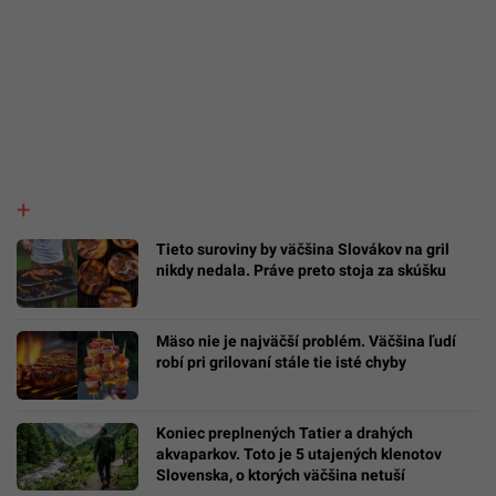
Tieto suroviny by väčšina Slovákov na gril
nikdy nedala. Práve preto stoja za skúšku
Mäso nie je najväčší problém. Väčšina ľudí
robí pri grilovaní stále tie isté chyby
Koniec preplnených Tatier a drahých
akvaparkov. Toto je 5 utajených klenotov
Slovenska, o ktorých väčšina netuší