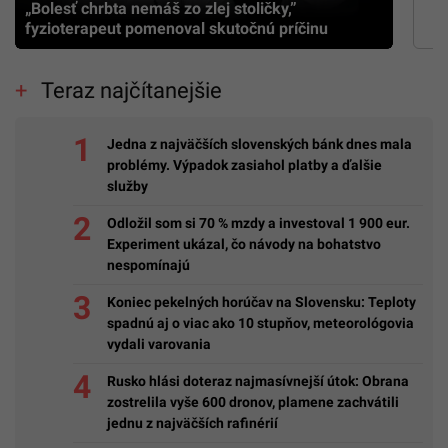
„Bolesť chrbta nemáš zo zlej stoličky,”
fyzioterapeut pomenoval skutočnú príčinu
Teraz najčítanejšie
Jedna z najväčších slovenských bánk dnes mala
problémy. Výpadok zasiahol platby a ďalšie
služby
Odložil som si 70 % mzdy a investoval 1 900 eur.
Experiment ukázal, čo návody na bohatstvo
nespomínajú
Koniec pekelných horúčav na Slovensku: Teploty
spadnú aj o viac ako 10 stupňov, meteorológovia
vydali varovania
Rusko hlási doteraz najmasívnejší útok: Obrana
zostrelila vyše 600 dronov, plamene zachvátili
jednu z najväčších rafinérií