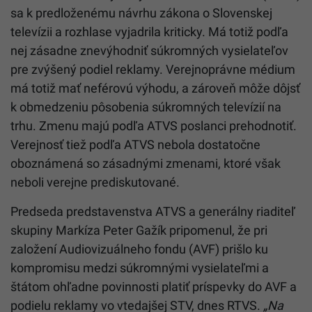
sa k predloženému návrhu zákona o Slovenskej
televízii a rozhlase vyjadrila kriticky. Má totiž podľa
nej zásadne znevýhodniť súkromných vysielateľov
pre zvýšený podiel reklamy. Verejnoprávne médium
má totiž mať neférovú výhodu, a zároveň môže dôjsť
k obmedzeniu pôsobenia súkromných televízií na
trhu. Zmenu majú podľa ATVS poslanci prehodnotiť.
Verejnosť tiež podľa ATVS nebola dostatočne
oboznámená so zásadnými zmenami, ktoré však
neboli verejne prediskutované.
Predseda predstavenstva ATVS a generálny riaditeľ
skupiny Markíza Peter Gažík pripomenul, že pri
založení Audiovizuálneho fondu (AVF) prišlo ku
kompromisu medzi súkromnými vysielateľmi a
štátom ohľadne povinnosti platiť príspevky do AVF a
podielu reklamy vo vtedajšej STV, dnes RTVS.
„Na