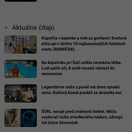
Aktuálne čítajú
Kúpeľňa v kaplnke a trek za gorilami: Svetová
elita spí v týchto 10 najluxusnejších hoteloch
sveta (REBRÍČEK)
Na kúpalisku pri Šali unikla neznáma látka.
Ľudí pálili oči, 8 osôb museli odviezť do
nemocnice
Legendárne rádio z povál má dnes vysokú
cenu. Kultový kúsok predáš za desiatky eur
ŠÚKL varuje pred známymi liekmi. Môžu
zvyšovať riziko zriedkavého nádoru, užívajú
ich tisíce Sloveniek