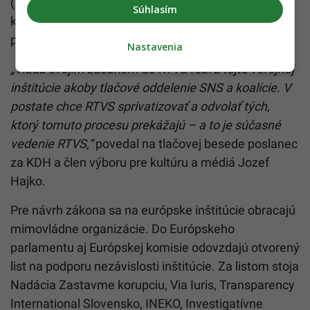
(nominantka SNS). Ministerka nemá podľa
Súhlasím
kresťanských demokratov čo hľadať na svojom
poste.
Nastavenia
„Vláda svojím zásahom do RTVS robí z tejto verejnej
inštitúcie akoby tlačové oddelenie SNS a koalície. V
postate chce RTVS sprivatizovať a odvolať tých,
ktorý tomuto procesu prekážajú – a to je súčasné
vedenie RTVS,“
povedal na tlačovej besede poslanec
za KDH a člen výboru pre kultúru a médiá Jozef
Hajko.
Pre návrh zákona sa na európske inštitúcie obracajú
mimovládne organizácie. Do Európskeho
parlamentu aj Európskej komisie odovzdajú otvorený
list na podporu nezávislosti inštitúcie. Za listom stoja
Nadácia Zastavme korupciu, Via Iuris, Transparency
International Slovensko, INEKO, Investigatívne