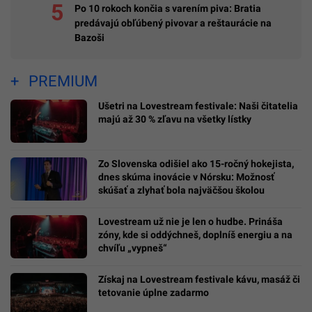
Po 10 rokoch končia s varením piva: Bratia
predávajú obľúbený pivovar a reštaurácie na
Bazoši
PREMIUM
Ušetri na Lovestream festivale: Naši čitatelia
majú až 30 % zľavu na všetky lístky
Zo Slovenska odišiel ako 15-ročný hokejista,
dnes skúma inovácie v Nórsku: Možnosť
skúšať a zlyhať bola najväčšou školou
Lovestream už nie je len o hudbe. Prináša
zóny, kde si oddýchneš, doplníš energiu a na
chvíľu „vypneš“
Získaj na Lovestream festivale kávu, masáž či
tetovanie úplne zadarmo