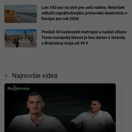
Len 163 eur na deň pre celú rodinu: Rebríček
odhalil najvýhodnejšiu prímorskú destináciu v
Európe pre rok 2026
Prešiel 43 svetových metropol a našiel víťaza:
Tento európsky klenot je bez davov a letenky
z Bratislavy stoja od 45 €
Najnovšie videá