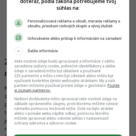
doteraz, podľa zákona potrebujeme tvoj
súhlas na:
Personalizovaná reklama a obsah, meranie reklamy a
obsahu, prieskum cieľových skupín a vývoj služieb
Uchovávanie alebo prístup k informáciám na zariadení
Ďalšie informácie
Zákon kritizuje opozícia aj
Vaše osobné údaje budú spracúvané a informácie z vášho
zariadenia (súbory cookie, jedinečné identifikátory a ďalšie
údaje o zariadení) môžu byť ukladané a používané
mimovládky
225 partnermi a môžu s nimi byť zdieľané alebo môžu byť
využívané konkrétne týmito webovými stránkami. My a naši
partneri môžeme používať presné údaje o geolokácii.
Pozrite
Kresťanskodemokratické hnutie (KDH) odmieta
si zoznam partnerov.
zmeny v RTVS a považuje ich za účelové. Je to
Niektorí dodávatelia môžu spracúvať vaše osobné údaje na
podľa nej pokus o násilné ovládnutie Rozhlasu a
základe oprávneného záujmu, proti ktorému môžete vzniesť
námietku pomocou možností nižšie. Dole na tejto stránke
televízie Slovenska úzkou skupinou ľudí. Pre hnutie
alebo v ponuke webu nájdite odkaz, pomocou ktorého
môžete spravovať alebo odvolať súhlas v nastaveniach
je to posledná kvapka a pridá sa k odvolávaniu
ochrany súkromia a súborov cookie.
ministerky kultúry Martiny Šimkovičovej