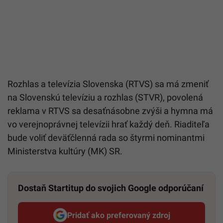
Rozhlas a televízia Slovenska (
RTVS
) sa má zmeniť
na Slovenskú televíziu a rozhlas (STVR), povolená
reklama v RTVS sa desaťnásobne zvýši a hymna má
vo verejnoprávnej televízii hrať každý deň. Riaditeľa
bude voliť deväťčlenná rada so štyrmi nominantmi
Ministerstva kultúry (MK) SR.
Dostaň Startitup do svojich Google odporúčaní
Pridať ako preferovaný zdroj
Startitup, odkaz sa otvorí v n