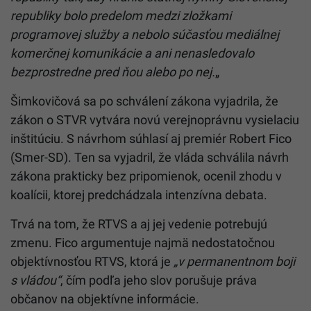
republiky bolo predelom medzi zložkami
programovej služby a nebolo súčasťou mediálnej
komerčnej komunikácie a ani nenasledovalo
bezprostredne pred ňou alebo po nej.
„
Šimkovičová sa po schválení zákona vyjadrila, že
zákon o STVR vytvára novú verejnoprávnu vysielaciu
inštitúciu. S návrhom súhlasí aj premiér Robert Fico
(Smer-SD). Ten sa vyjadril, že vláda schválila návrh
zákona prakticky bez pripomienok, ocenil zhodu v
koalícii, ktorej predchádzala intenzívna debata.
Trvá na tom, že RTVS a aj jej vedenie potrebujú
zmenu. Fico argumentuje najmä nedostatočnou
objektívnosťou RTVS, ktorá je
„v permanentnom boji
s vládou“
, čím podľa jeho slov porušuje práva
občanov na objektívne informácie.