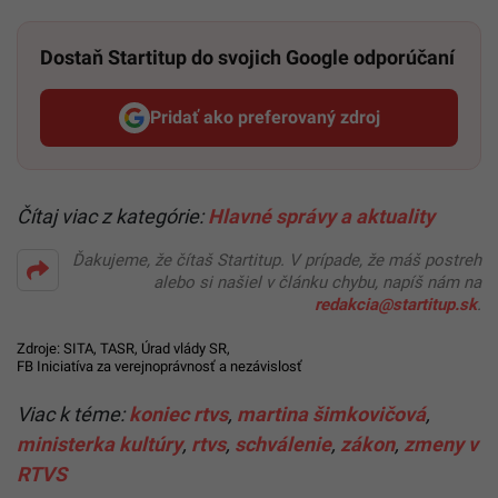
Dostaň Startitup do svojich Google odporúčaní
Pridať ako preferovaný zdroj
Startitup, odkaz sa otvorí v n
Čítaj viac z kategórie:
Hlavné správy a aktuality
Ďakujeme, že čítaš Startitup. V prípade, že máš postreh
alebo si našiel v článku chybu, napíš nám na
redakcia@startitup.sk
.
Zdroje: SITA, TASR,
Úrad vlády SR
,
FB Iniciatíva za verejnoprávnosť a nezávislosť
Viac k téme:
koniec rtvs
,
martina šimkovičová
,
ministerka kultúry
,
rtvs
,
schválenie
,
zákon
,
zmeny v
RTVS