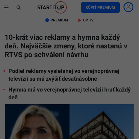
KÚPIŤ PREMIUM
PREMIUM
UP TV
10-krát viac reklamy a hymna každý
deň. Najväčšie zmeny, ktoré nastanú v
RTVS po schválení návrhu
Podiel reklamy vysielanej vo verejnoprávnej
televízii sa má zvýšiť desaťnásobne
Hymna má vo verejnoprávnej televízii hrať každý
deň
Martina
Šimkovič
(nominan
SNS),