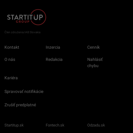
Člen združenia IAB Slovakia
Kontakt
Inzercia
Cenník
O nás
Redakcia
Nahlásiť
chybu
Kariéra
Spravovať notifikácie
Zrušiť predplatné
Startitup.sk
Fontech.sk
Odzadu.sk