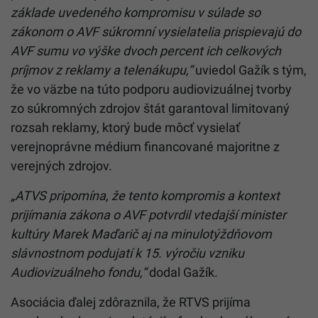
základe uvedeného kompromisu v súlade so
zákonom o AVF súkromní vysielatelia prispievajú do
AVF sumu vo výške dvoch percent ich celkových
príjmov z reklamy a telenákupu,“
uviedol Gažík s tým,
že vo väzbe na túto podporu audiovizuálnej tvorby
zo súkromných zdrojov štát garantoval limitovaný
rozsah reklamy, ktorý bude môcť vysielať
verejnoprávne médium financované majoritne z
verejných zdrojov.
„
ATVS pripomína, že tento kompromis a kontext
prijímania zákona o AVF potvrdil vtedajší minister
kultúry Marek Maďarič aj na minulotýždňovom
slávnostnom podujatí k 15. výročiu vzniku
Audiovizuálneho fondu,“
dodal Gažík.
Asociácia ďalej zdôraznila, že RTVS prijíma