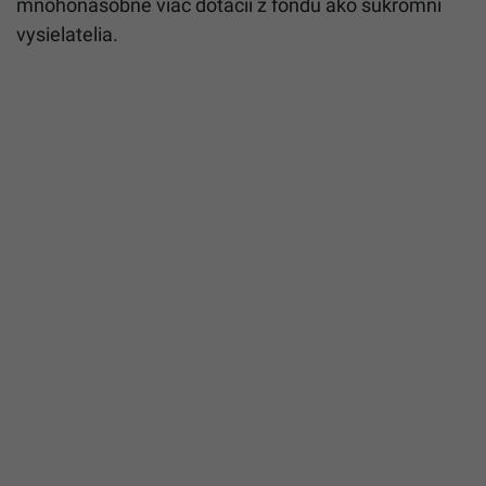
mnohonásobne viac dotácií z fondu ako súkromní
vysielatelia.