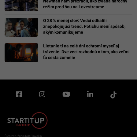
Newman nám prezradil, ako zvláda náročný
režim pred šou na Lovestreame
O 28 % menej slov: Vedci odhalili
znepokojujúci trend. Potichu mení spôsob,
akým komunikujeme
Lietanie ti na celé dni ochromí myseľ aj
trávenie. Dve veci rozhodnú o tom, ako veľmi
ťa cesta zomelie
Člen združenia IAB Slovakia