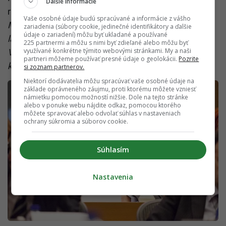
Ďalšie informácie
radšej fotia.
Michal Pastier zo Zaraguza Digital,
Vaše osobné údaje budú spracúvané a informácie z vášho
Michal Meško z Martinusu, Michal Dragan a jeho
zariadenia (súbory cookie, jedinečné identifikátory a ďalšie
údaje o zariadení) môžu byť ukladané a používané
láska k marketingu, Richard Vašečka z NRSR,
225 partnermi a môžu s nimi byť zdieľané alebo môžu byť
využívané konkrétne týmito webovými stránkami. My a naši
Veronika Pizano z TEDxBA či Erik Oravec, zvláštny
partneri môžeme používať presné údaje o geolokácii.
Pozrite
konzument informácií…
si zoznam partnerov.
Niektorí dodávatelia môžu spracúvať vaše osobné údaje na
základe oprávneného záujmu, proti ktorému môžete vzniesť
námietku pomocou možností nižšie. Dole na tejto stránke
alebo v ponuke webu nájdite odkaz, pomocou ktorého
môžete spravovať alebo odvolať súhlas v nastaveniach
ochrany súkromia a súborov cookie.
Súhlasím
Nastavenia