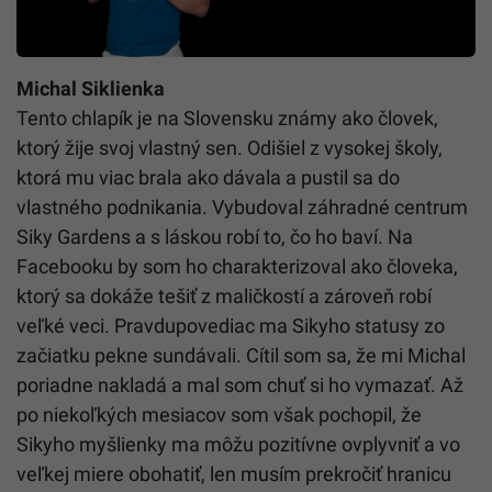
Michal Siklienka
Tento chlapík je na Slovensku známy ako človek,
ktorý žije svoj vlastný sen. Odišiel z vysokej školy,
ktorá mu viac brala ako dávala a pustil sa do
vlastného podnikania. Vybudoval záhradné centrum
Siky Gardens a s láskou robí to, čo ho baví. Na
Facebooku by som ho charakterizoval ako človeka,
ktorý sa dokáže tešiť z maličkostí a zároveň robí
veľké veci. Pravdupovediac ma Sikyho statusy zo
začiatku pekne sundávali. Cítil som sa, že mi Michal
poriadne nakladá a mal som chuť si ho vymazať. Až
po niekoľkých mesiacov som však pochopil, že
Sikyho myšlienky ma môžu pozitívne ovplyvniť a vo
veľkej miere obohatiť, len musím prekročiť hranicu