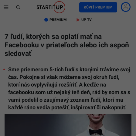
KÚPIŤ PREMIUM
PREMIUM
UP TV
7 ľudí, ktorých sa oplatí mať na
Facebooku v priateľoch alebo ich aspoň
sledovať
Sme priemerom 5-tich ľudí s ktorými trávime svoj
čas. Pokojne si však môžeme svoj okruh ľudí,
ktorí nás ovplyvňujú rozšíriť. A keďže na
facebooku som už nejaký teň deň, rád by som sa s
vami podelil o zaujímavý zoznam ľudí, ktorí ma
každé ráno vedia potešiť, inšpirovať či nakopnúť.