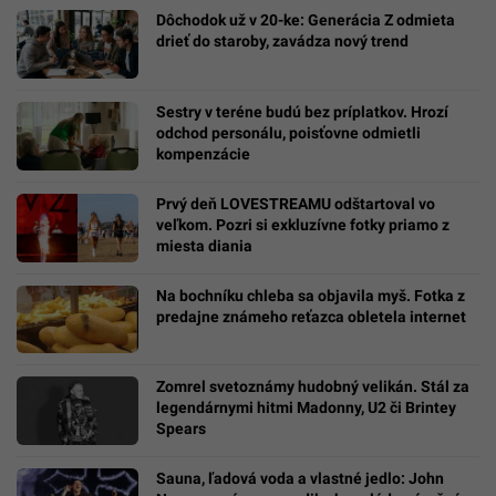
Dôchodok už v 20-ke: Generácia Z odmieta
drieť do staroby, zavádza nový trend
Sestry v teréne budú bez príplatkov. Hrozí
odchod personálu, poisťovne odmietli
kompenzácie
Prvý deň LOVESTREAMU odštartoval vo
veľkom. Pozri si exkluzívne fotky priamo z
miesta diania
Na bochníku chleba sa objavila myš. Fotka z
predajne známeho reťazca obletela internet
Zomrel svetoznámy hudobný velikán. Stál za
legendárnymi hitmi Madonny, U2 či Brintey
Spears
Sauna, ľadová voda a vlastné jedlo: John