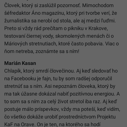
Človek, ktorý si zaslúžil pozornosť. Mimochodom
šéfredaktor Áno magazínu, ktorý pri tvorbe verí, že
žurnalistika sa nerobí od stola, ale aj medzi ľuďmi.
Preto si vždy rád prečítam o pikniku v Krakove,
testovaní čiernej vody, skomolených menách či o
Máriových stretnutiach, ktoré často pobavia. Viac o
ňom netreba, zoznámte sa s ním!
Marián Kasan
Chlapík, ktorý smrdí človečinou. Aj keď sledovať ho
na Facebooku je fajn, tu by som radšej odporučil
stretnúť sa s ním. Asi nepoznám človeka, ktorý by
ma tak úžasne dokázal nabiť pozitívnou energiou. A
to som sa s ním za celý život stretol iba raz. Aj keď
postuje málo príspevkov, vždy ma poteší, keď vidím,
čo všetko dokáže urobiť prostredníctvom Projektu
KaF na Orave. On je ten, na ktorého sa hodí