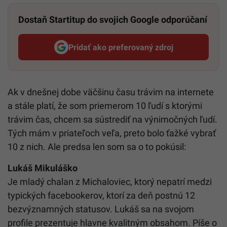
Dostaň Startitup do svojich Google odporúčaní
Pridať ako preferovaný zdroj
Startitup, odkaz sa otvorí v n
Ak v dnešnej dobe väčšinu času trávim na internete
a stále platí, že som priemerom 10 ľudí s ktorými
trávim čas, chcem sa sústrediť na výnimočných ľudí.
Tých mám v priateľoch veľa, preto bolo ťažké vybrať
10 z nich. Ale predsa len som sa o to pokúsil:
Lukáš Mikuláško
Je mladý chalan z Michaloviec, ktorý nepatrí medzi
typických facebookerov, ktorí za deň postnú 12
bezvýznamných statusov. Lukáš sa na svojom
profile prezentuje hlavne kvalitným obsahom. Píše o