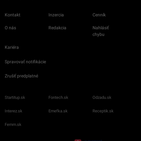
Kontakt
Inzercia
Cenník
O nás
Redakcia
Nahlásiť
chybu
Kariéra
Spravovať notifikácie
Zrušiť predplatné
Startitup.sk
Fontech.sk
Odzadu.sk
Interez.sk
Emefka.sk
Receptik.sk
Femm.sk