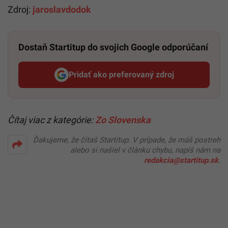
Zdroj:
jaroslavdodok
Dostaň Startitup do svojich Google odporúčaní
Pridať ako preferovaný zdroj
Startitup, odkaz sa otvorí v n
Čítaj viac z kategórie:
Zo Slovenska
Ďakujeme, že čítaš Startitup. V prípade, že máš postreh
alebo si našiel v článku chybu, napíš nám na
redakcia@startitup.sk
.