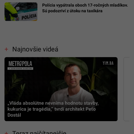
Polícia vypátrala oboch 17-ročných mladíkov.
Sú podozriví z útoku na taxikára
Najnovšie videá
„Vláda absolútne nevníma hodnotu stavby,
kukurica je tragédia,” tvrdí architekt Peťo
Dostál
Teraz najčítanejšie