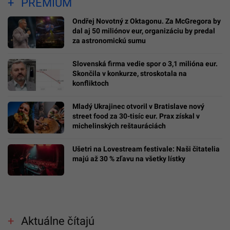
PREMIUM
Ondřej Novotný z Oktagonu. Za McGregora by
dal aj 50 miliónov eur, organizáciu by predal
za astronomickú sumu
Slovenská firma vedie spor o 3,1 milióna eur.
Skončila v konkurze, stroskotala na
konfliktoch
Mladý Ukrajinec otvoril v Bratislave nový
street food za 30-tisíc eur. Prax získal v
michelinských reštauráciách
Ušetri na Lovestream festivale: Naši čitatelia
majú až 30 % zľavu na všetky lístky
Aktuálne čítajú