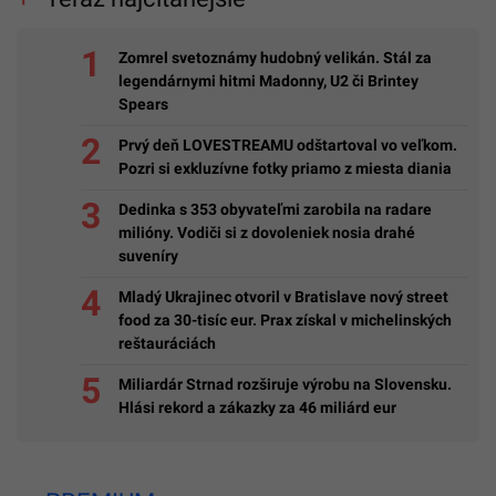
Zomrel svetoznámy hudobný velikán. Stál za
legendárnymi hitmi Madonny, U2 či Brintey
Spears
Prvý deň LOVESTREAMU odštartoval vo veľkom.
Pozri si exkluzívne fotky priamo z miesta diania
Dedinka s 353 obyvateľmi zarobila na radare
milióny. Vodiči si z dovoleniek nosia drahé
suveníry
Mladý Ukrajinec otvoril v Bratislave nový street
food za 30-tisíc eur. Prax získal v michelinských
reštauráciách
Miliardár Strnad rozširuje výrobu na Slovensku.
Hlási rekord a zákazky za 46 miliárd eur