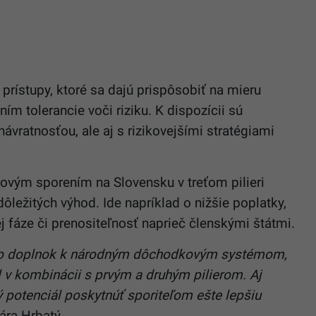
 prístupy, ktoré sa dajú prispôsobiť na mieru
ím tolerancie voči riziku. K dispozícii sú
ávratnosťou, ale aj s rizikovejšími stratégiami
vým sporením na Slovensku v treťom pilieri
ežitých výhod. Ide napríklad o nižšie poplatky,
j fáze či prenositeľnosť naprieč členskými štátmi.
ako doplnok k národným dôchodkovým systémom,
 v kombinácii s prvým a druhým pilierom. Aj
ý potenciál poskytnúť sporiteľom ešte lepšiu
ára Hrbatý.