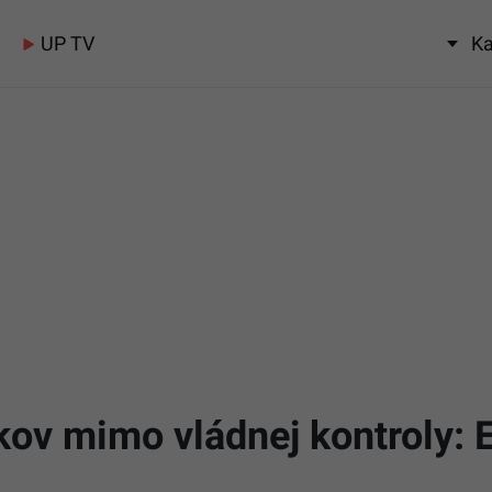
UP TV
Ka
ov mimo vládnej kontroly: 