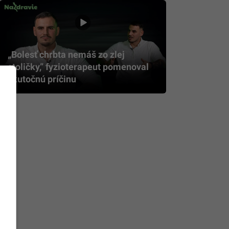
„Bolesť chrbta nemáš zo zlej
stoličky,” fyzioterapeut pomenoval
skutočnú príčinu