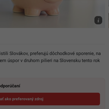
Ilustračn
foto
Archív
Canva
stili Slovákov, preferujú dôchodkové sporenie, na
em úspor v druhom pilieri na Slovensku tento rok
 odporúčaní
dať ako preferovaný zdroj
Startitup, odkaz sa otvorí v novom okne