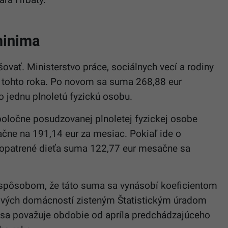
minima
vať. Ministerstvo práce, sociálnych vecí a rodiny
la tohto roka. Po novom sa suma 268,88 eur
o jednu plnoletú fyzickú osobu.
oločne posudzovanej plnoletej fyzickej osobe
čne na 191,14 eur za mesiac. Pokiaľ ide o
zaopatrené dieťa suma 122,77 eur mesačne sa
spôsobom, že táto suma sa vynásobí koeficientom
mových domácností zisteným Štatistickým úradom
 sa považuje obdobie od apríla predchádzajúceho