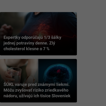
Expertky odporúčajú 1/3 šálky
jednej potraviny denne. Zlý
cholesterol klesne o 7 %
ŠÚKL varuje pred známymi liekmi.
Môžu zvyšovať riziko zriedkavého
nádoru, užívajú ich tisíce Sloveniek