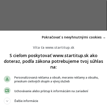
Pokračovať s nevyhnutnými cookies →
ávomoci určovať a meniť investičné pravidlá, je
Víta ťa www.startitup.sk
S cieľom poskytovať www.startitup.sk ako
doteraz, podľa zákona potrebujeme tvoj súhlas
, ktorí už dnes myslia na svoj budúci dôchodok.
na:
e sa v kontexte možných zásahov zo strany štátu
čných garancií pri troch štátom regulovaných
Personalizovaná reklama a obsah, meranie reklamy a obsahu,
prieskum cieľových skupín a vývoj služieb
 sa však týka Európskeho dôchodku, ten je
a slovenská vláda ho nemôže zmeniť,“
vysvetľuje
Uchovávanie alebo prístup k informáciám na zariadení
oskytovateľom PEPP v Európe.
Ďalšie informácie