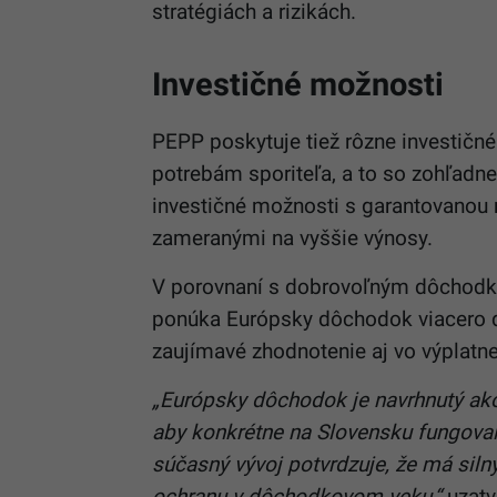
stratégiách a rizikách.
Investičné možnosti
PEPP poskytuje tiež rôzne investičné
potrebám sporiteľa, a to so zohľadnen
investičné možnosti s garantovanou n
zameranými na vyššie výnosy.
V porovnaní s dobrovoľným dôchodko
ponúka Európsky dôchodok viacero dôl
zaujímavé zhodnotenie aj vo výplatne
„Európsky dôchodok je navrhnutý 
aby konkrétne na Slovensku fungoval
súčasný vývoj potvrdzuje, že má siln
ochranu v dôchodkovom veku,“
uzatv