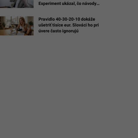
Experiment ukázal, čo návody
é
na bohatstvo nespomínajú
Pravidlo 40-30-20-10 dokáže
ušetriť tisíce eur. Slováci ho pri
úvere často ignorujú