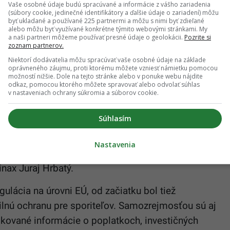
Vaše osobné údaje budú spracúvané a informácie z vášho zariadenia
odok prispievať?
(súbory cookie, jedinečné identifikátory a ďalšie údaje o zariadení) môžu
byť ukladané a používané 225 partnermi a môžu s nimi byť zdieľané
alebo môžu byť využívané konkrétne týmito webovými stránkami. My
a naši partneri môžeme používať presné údaje o geolokácii.
Pozrite si
estičné sporenie na penziu podľa pravidiel
zoznam partnerov.
odukt platí naprieč všetkými členskými krajinami.
Niektorí dodávatelia môžu spracúvať vaše osobné údaje na základe
oprávneného záujmu, proti ktorému môžete vzniesť námietku pomocou
š zamestnávateľ bez ohľadu na to, v ktorej krajine
možností nižšie. Dole na tejto stránke alebo v ponuke webu nájdite
odkaz, pomocou ktorého môžete spravovať alebo odvolať súhlas
v nastaveniach ochrany súkromia a súborov cookie.
ikátne vlastnosti, ako sú výrazne nižšie poplatky
Súhlasím
entom umožňuje sporiť si na dôchodok s pokojom.
adené s maximálnou opatrnosťou a zameraním sa na
Nastavenia
podľa pravidiel, ktoré stanovuje Európska únia,“
nax Juraj Hrbatý.
ulácia na úrovni EÚ, od začiatku bol tiež
lnú ochranu pre sporiteľov. Samozrejmosťou sú aj
kované informácie o poplatkoch, investičných