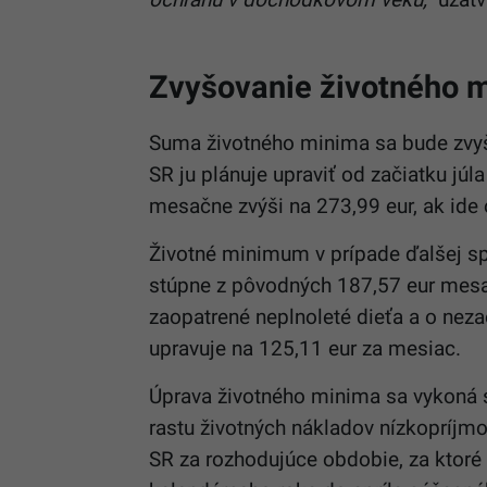
Zvyšovanie životného 
Suma životného minima sa bude zvyšo
SR ju plánuje upraviť od začiatku jú
mesačne zvýši na 273,99 eur, ak ide 
Životné minimum v prípade ďalšej sp
stúpne z pôvodných 187,57 eur mesa
zaopatrené neplnoleté dieťa a o ne
upravuje na 125,11 eur za mesiac.
Úprava životného minima sa vykoná 
rastu životných nákladov nízkopríj
SR za rozhodujúce obdobie, za ktoré