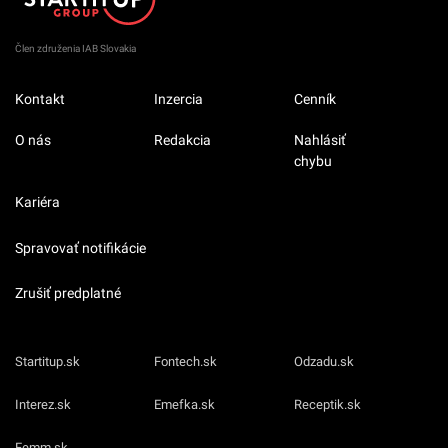
Člen združenia IAB Slovakia
Kontakt
Inzercia
Cenník
O nás
Redakcia
Nahlásiť
chybu
Kariéra
Spravovať notifikácie
Zrušiť predplatné
Startitup.sk
Fontech.sk
Odzadu.sk
Interez.sk
Emefka.sk
Receptik.sk
Femm.sk