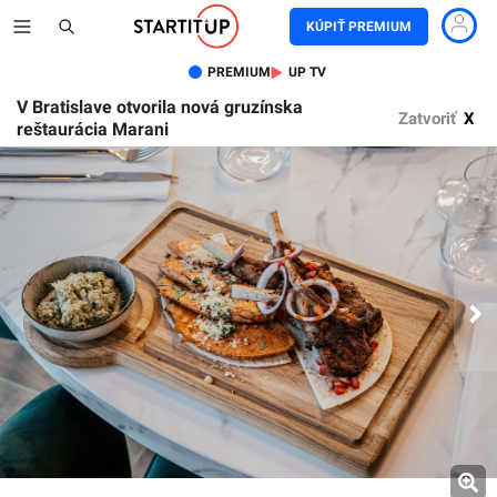
KÚPIŤ PREMIUM
PREMIUM
UP TV
V Bratislave otvorila nová gruzínska
Zatvoriť
X
reštaurácia Marani