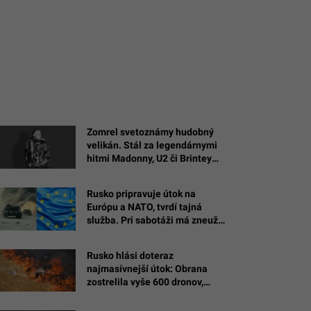
Zomrel svetoznámy hudobný
velikán. Stál za legendárnymi
hitmi Madonny, U2 či Brintey
Spears
Rusko pripravuje útok na
Európu a NATO, tvrdí tajná
služba. Pri sabotáži má zneužiť
cudziu vlajku
Rusko hlási doteraz
najmasívnejší útok: Obrana
zostrelila vyše 600 dronov,
plamene zachvátili jednu z
najväčších rafinérií