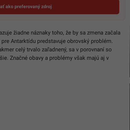
dať ako preferovaný zdroj
Startitup, odkaz sa otvorí v novom okne
azuje žiadne náznaky toho, že by sa zmena začala
 pre Antarktídu predstavuje obrovský problém.
 takmer celý trvalo zaľadnený, sa v porovnaní so
jšie. Značné obavy a problémy však majú aj v