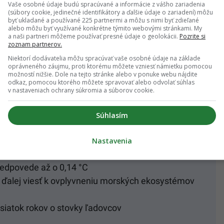
 rokmi 1997 a 2021, Antarktída stratila 67 miliárd
Vaše osobné údaje budú spracúvané a informácie z vášho zariadenia
(súbory cookie, jedinečné identifikátory a ďalšie údaje o zariadení) môžu
liárd. Pokiaľ to teda spočítame, v priebehu
byť ukladané a používané 225 partnermi a môžu s nimi byť zdieľané
alebo môžu byť využívané konkrétne týmito webovými stránkami. My
n masy ľadu, ktorá sa v podobe sladkej vody dostala
a naši partneri môžeme používať presné údaje o geolokácii.
Pozrite si
zoznam partnerov.
Niektorí dodávatelia môžu spracúvať vaše osobné údaje na základe
oprávneného záujmu, proti ktorému môžete vzniesť námietku pomocou
možností nižšie. Dole na tejto stránke alebo v ponuke webu nájdite
odkaz, pomocou ktorého môžete spravovať alebo odvolať súhlas
ozvieš
v nastaveniach ochrany súkromia a súborov cookie.
oli výrazne prekročené
Súhlasím
rišiel o takmer 2 miliardy ton ľadu za 25 rokov
i označujú za znepokojujúce z jednoduchého
Nastavenia
redpovede až o 0,14 °C
ďalej viesť k ovplyvneniu morských ekosystémov
esiatok rokov o stovky ľadovcov