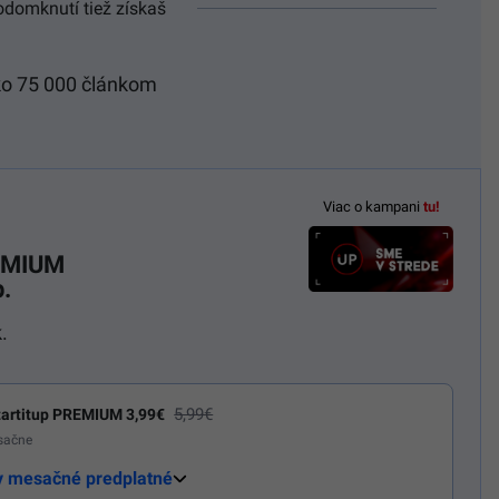
odomknutí tiež získaš
ko 75 000 článkom
Viac o kampani
tu!
REMIUM
.
.
5,99€
artitup PREMIUM 3,99€
esačne
y mesačné predplatné