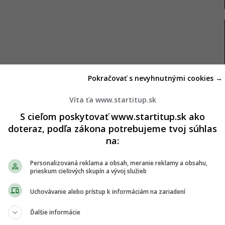
Pokračovať s nevyhnutnými cookies →
Víta ťa www.startitup.sk
S cieľom poskytovať www.startitup.sk ako
doteraz, podľa zákona potrebujeme tvoj súhlas
chlo zmenšiť a rásť, no nestalo sa tak
na:
 problémom Antarktídy teplá voda, ktorá obmýva
Personalizovaná reklama a obsah, meranie reklamy a obsahu,
prieskum cieľových skupín a vývoj služieb
elu. Najchladnejší a najsuchší kontinent sveta sa
ie než na východe. Tam je totiž obmývaný studenšou
Uchovávanie alebo prístup k informáciám na zariadení
odobnej úrovni, prípadne sa dokonca zväčšujú.
Ďalšie informácie