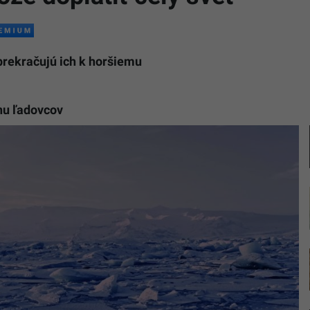
prekračujú ich k horšiemu
nu ľadovcov