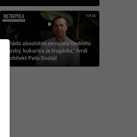
„Vláda absolútne nevníma hodnotu
stavby, kukurica je tragédia,” tvrdí
architekt Peťo Dostál