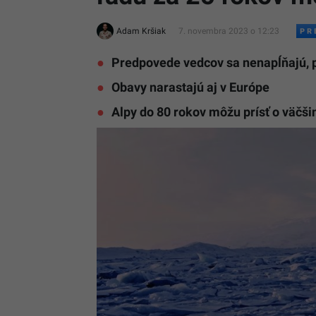
Adam Kršiak
7. novembra 2023 o 12:23
Predpovede vedcov sa nenapĺňajú, 
Obavy narastajú aj v Európe
Alpy do 80 rokov môžu prísť o väčši