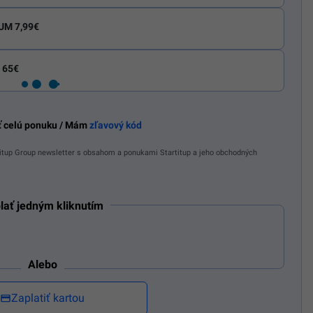
UM 7,99€
 65€
ť celú ponuku / Mám
zľavový kód
tup Group newsletter s obsahom a ponukami Startitup a jeho obchodných
lať jedným kliknutím
Alebo
Zaplatiť kartou