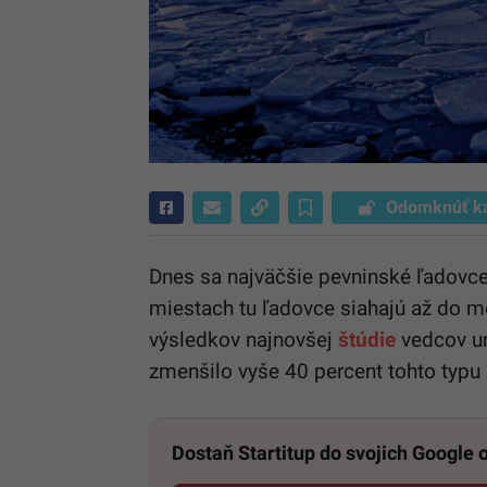
Odomknúť k
Dnes sa najväčšie pevninské ľadovce
miestach tu ľadovce siahajú až do mo
výsledkov najnovšej
štúdie
vedcov un
zmenšilo vyše 40 percent tohto typu
Dostaň Startitup do svojich Google