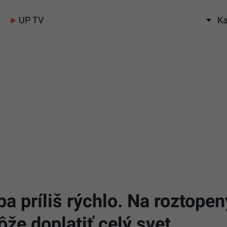
UP TV
Ka
pa príliš rýchlo. Na roztopen
že doplatiť celý svet