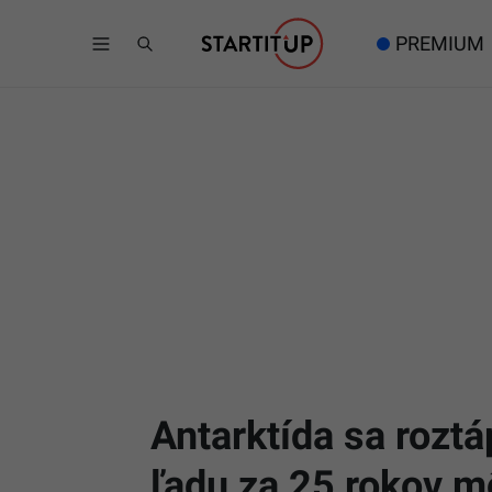
PREMIUM
Antarktída sa roztá
ľadu za 25 rokov mô