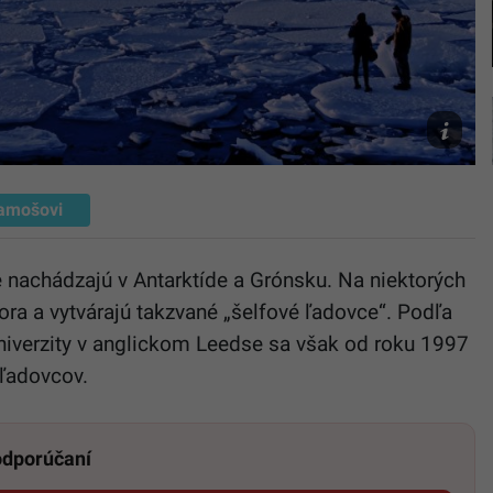
Ilustračn
obrázok
Unsplash
Desgagn
amošovi
 nachádzajú v Antarktíde a Grónsku. Na niektorých
ra a vytvárajú takzvané „šelfové ľadovce“. Podľa
iverzity v anglickom Leedse sa však od roku 1997
 ľadovcov.
 odporúčaní