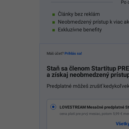
Po 
Články bez reklám
Neobmedzený prístup k viac a
Exkluzívne benefity
Máš účet?
Prihlás sa!
Staň sa členom
Startitup P
a získaj neobmedzený prístup
Predplatné môžeš zrušiť kedykoľvek
LOVESTREAM Mesačné predplatné St
cena platí pre prvý mesiac, potom 5,99 € m
Všetk