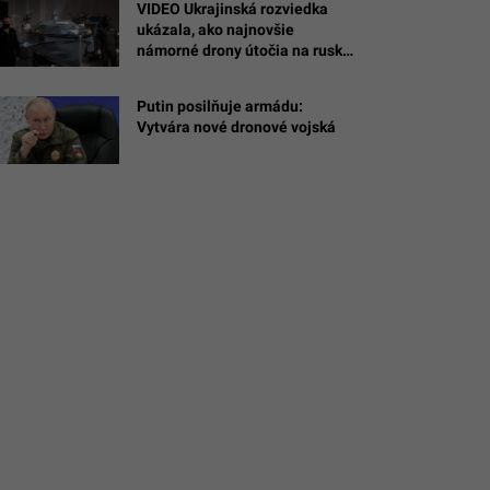
VIDEO Ukrajinská rozviedka
ukázala, ako najnovšie
námorné drony útočia na ruské
ý
ciele na Kryme
Putin posilňuje armádu:
/Roxanne
Vytvára nové dronové vojská
és