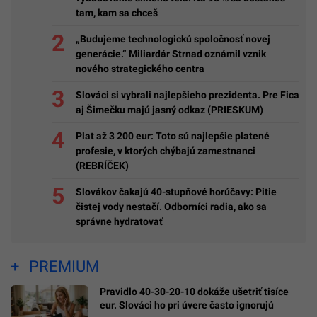
tam, kam sa chceš
„Budujeme technologickú spoločnosť novej
generácie.“ Miliardár Strnad oznámil vznik
nového strategického centra
Slováci si vybrali najlepšieho prezidenta. Pre Fica
aj Šimečku majú jasný odkaz (PRIESKUM)
Plat až 3 200 eur: Toto sú najlepšie platené
profesie, v ktorých chýbajú zamestnanci
(REBRÍČEK)
Slovákov čakajú 40-stupňové horúčavy: Pitie
čistej vody nestačí. Odborníci radia, ako sa
správne hydratovať
PREMIUM
Pravidlo 40-30-20-10 dokáže ušetriť tisíce
eur. Slováci ho pri úvere často ignorujú