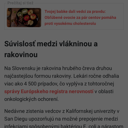
Tvojej babke dali vedci za pravdu:
Obľúbené ovocie za pár centov pomáha
proti vysokému cholesterolu
Súvislosť medzi vlákninou a
rakovinou
Na Slovensku je rakovina hrubého čreva druhou
najčastejšou formou rakoviny. Lekári ročne odhalia
viac ako 4 500 prípadov, čo vyplýva z tohtoročnej
správy Európskeho registra nerovností
v oblasti
onkologických ochorení.
Nedávne zistenia vedcov z Kalifornskej univerzity v
San Diegu upozorňujú na možné prepojenie medzi
infekciami spôsobenými baktériou E. coli a nárastom