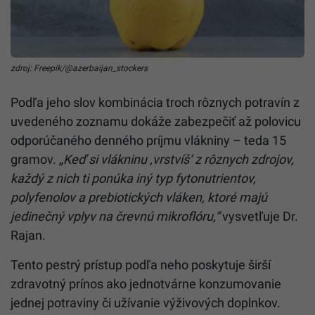
zdroj: Freepik/@azerbaijan_stockers
Podľa jeho slov kombinácia troch rôznych potravín z
uvedeného zoznamu dokáže zabezpečiť až polovicu
odporúčaného denného príjmu vlákniny – teda 15
gramov.
„Keď si vlákninu ‚vrstvíš‘ z rôznych zdrojov,
každý z nich ti ponúka iný typ fytonutrientov,
polyfenolov a prebiotických vláken, ktoré majú
jedinečný vplyv na črevnú mikroflóru,“
vysvetľuje Dr.
Rajan.
Tento pestrý prístup podľa neho poskytuje širší
zdravotný prínos ako jednotvárne konzumovanie
jednej potraviny či užívanie výživových doplnkov.