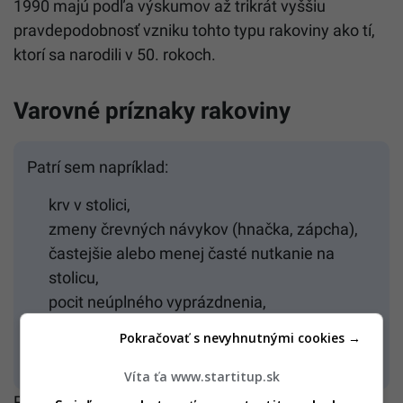
1990 majú podľa výskumov až trikrát vyššiu
pravdepodobnosť vzniku tohto typu rakoviny ako tí,
ktorí sa narodili v 50. rokoch.
Varovné príznaky rakoviny
Patrí sem napríklad:
krv v stolici,
zmeny črevných návykov (hnačka, zápcha),
častejšie alebo menej časté nutkanie na
stolicu,
pocit neúplného vyprázdnenia,
nevysvetliteľný úbytok hmotnosti,
Pokračovať s nevyhnutnými cookies →
pocit hrčky alebo prekážky v bruchu.
Víta ťa www.startitup.sk
Prevencia má veľký význam. Medzi hlavné rizikové