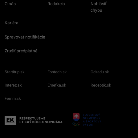
O nás
Redakcia
Nahlásiť
chybu
Kariéra
Spravovať notifikácie
Zrušiť predplatné
Startitup.sk
Fontech.sk
Odzadu.sk
Interez.sk
Emefka.sk
Receptik.sk
Femm.sk