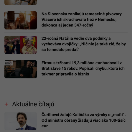
Na Slovensku zanikajú remeselné pivovary.
Viacero ich skrachovalo tiež v Nemecku,
dokonca aj jeden 347-ročný
22-ročná Natália vedie dva podniky a
vychováva dvojičky: „Nič nie je také zlé, že by
sa to nedalo predať“
Firmu s tržbami 19,3 milióna eur budovali v
Bratislave 15 rokov. Popísali chybu, ktorá ich
takmer pripravila o biznis
Aktuálne čítajú
Čurillovci žalujú Kaliňáka za výroky o „mafii“.
Od ministra obrany žiadajú viac ako 100-tisíc
eur