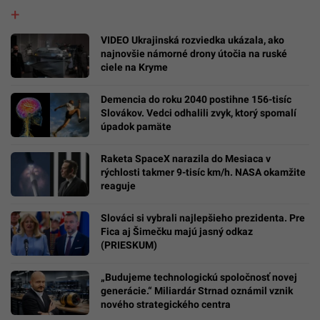
VIDEO Ukrajinská rozviedka ukázala, ako
najnovšie námorné drony útočia na ruské
ciele na Kryme
Demencia do roku 2040 postihne 156-tisíc
Slovákov. Vedci odhalili zvyk, ktorý spomalí
úpadok pamäte
Raketa SpaceX narazila do Mesiaca v
rýchlosti takmer 9-tisíc km/h. NASA okamžite
reaguje
Slováci si vybrali najlepšieho prezidenta. Pre
Fica aj Šimečku majú jasný odkaz
(PRIESKUM)
„Budujeme technologickú spoločnosť novej
generácie.“ Miliardár Strnad oznámil vznik
nového strategického centra