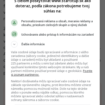
S cieľom poskytovať www.startitup.sk ako
doteraz, podľa zákona potrebujeme tvoj
faktory patria okrem nízkeho príjmu vlákniny aj
súhlas na:
vysoká konzumácia červeného a spracovaného
mäsa, nadváha a obezita.
Personalizovaná reklama a obsah, meranie reklamy a
obsahu, prieskum cieľových skupín a vývoj služieb
Zmeny v stravovaní – napríklad pravidelná
konzumácia rastlinných potravín bohatých na
Uchovávanie alebo prístup k informáciám na zariadení
vlákninu – tak môžu zohrávať zásadnú úlohu v
Ďalšie informácie
ochrane pred jedným z najvážnejších typov rakoviny.
Vaše osobné údaje budú spracúvané a informácie z vášho
A ako ukazuje Dr. Rajan, túto zmenu je možné
zariadenia (súbory cookie, jedinečné identifikátory a ďalšie
údaje o zariadení) môžu byť ukladané a používané
dosiahnuť aj bez zložitých diét či drahých výživových
225 partnermi a môžu s nimi byť zdieľané alebo môžu byť
doplnkov. Stačí trochu plánovania a vedomý výber
využívané konkrétne týmito webovými stránkami. My a naši
partneri môžeme používať presné údaje o geolokácii.
Pozrite
potravín.
si zoznam partnerov.
Niektorí dodávatelia môžu spracúvať vaše osobné údaje na
základe oprávneného záujmu, proti ktorému môžete vzniesť
námietku pomocou možností nižšie. Dole na tejto stránke
Dostaň Startitup do svojich Google odporúčaní
alebo v ponuke webu nájdite odkaz, pomocou ktorého
môžete spravovať alebo odvolať súhlas v nastaveniach
ochrany súkromia a súborov cookie.
Pridať ako preferovaný zdroj
Startitup, odkaz sa otvorí v n