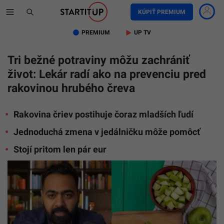
KÚPIŤ PREMIUM
PREMIUM
UP TV
Tri bežné potraviny môžu zachrániť
život: Lekár radí ako na prevenciu pred
rakovinou hrubého čreva
Rakovina čriev postihuje čoraz mladších ľudí
Jednoduchá zmena v jedálničku môže pomôcť
Stojí pritom len pár eur