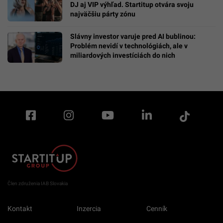
DJ aj VIP výhľad. Startitup otvára svoju
najväčšiu párty zónu
Slávny investor varuje pred AI bublinou:
Problém nevidí v technológiách, ale v
miliardových investíciách do nich
Člen združenia IAB Slovakia
Kontakt
Inzercia
Cenník