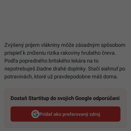
Zvýšený príjem vlákniny môže zásadným spôsobom
prispieť k zníženiu rizika rakoviny hrubého čreva.
Podľa popredného britského lekára na to
nepotrebuješ žiadne drahé doplnky. Stačí siahnuť po
potravinách, ktoré už pravdepodobne máš doma.
Dostaň Startitup do svojich Google odporúčaní
Pridať ako preferovaný zdroj
Startitup, odkaz sa otvorí v n