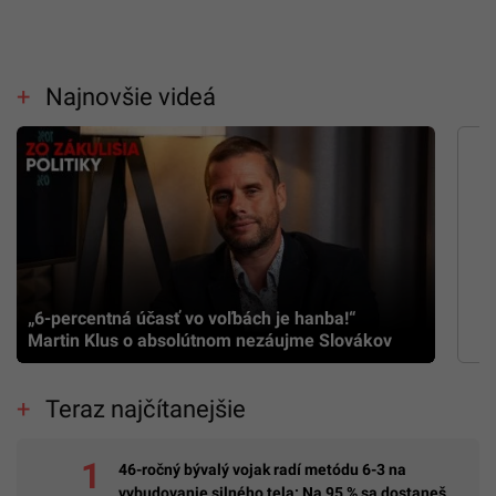
Najnovšie videá
„6-percentná účasť vo voľbách je hanba!“
Martin Klus o absolútnom nezáujme Slovákov
Teraz najčítanejšie
46-ročný bývalý vojak radí metódu 6-3 na
vybudovanie silného tela: Na 95 % sa dostaneš