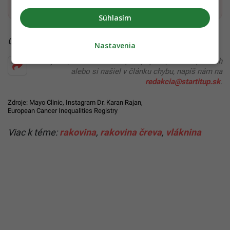
Súhlasím
Čítaj viac z kategórie:
Zaujímavosti
Nastavenia
Ďakujeme, že čítaš Startitup. V prípade, že máš postreh
alebo si našiel v článku chybu, napíš nám na
redakcia@startitup.sk
.
Zdroje:
Mayo Clinic
,
Instagram Dr. Karan Rajan
,
European Cancer Inequalities Registry
Viac k téme:
rakovina
,
rakovina čreva
,
vláknina