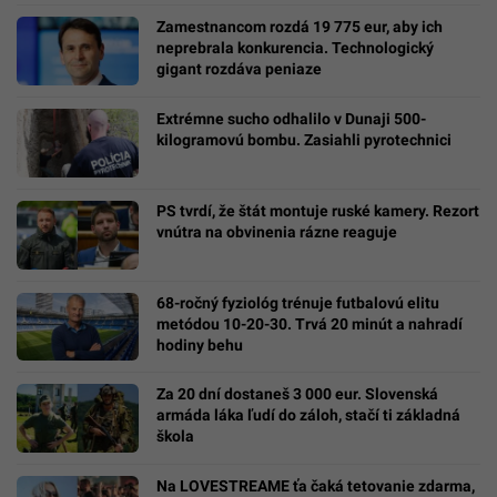
Zamestnancom rozdá 19 775 eur, aby ich
neprebrala konkurencia. Technologický
gigant rozdáva peniaze
Extrémne sucho odhalilo v Dunaji 500-
kilogramovú bombu. Zasiahli pyrotechnici
PS tvrdí, že štát montuje ruské kamery. Rezort
vnútra na obvinenia rázne reaguje
68-ročný fyziológ trénuje futbalovú elitu
metódou 10-20-30. Trvá 20 minút a nahradí
hodiny behu
Za 20 dní dostaneš 3 000 eur. Slovenská
armáda láka ľudí do záloh, stačí ti základná
škola
Na LOVESTREAME ťa čaká tetovanie zdarma,