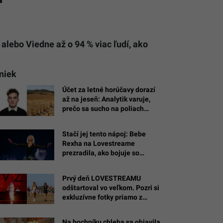
 alebo Viedne až o 94 % viac ľudí, ako
eniek
Účet za letné horúčavy dorazí
až na jeseň: Analytik varuje,
prečo sa sucho na poliach
prejaví na cenovkách o 3 až 6
mesiacov
Stačí jej tento nápoj: Bebe
Rexha na Lovestreame
prezradila, ako bojuje so
stresom
Prvý deň LOVESTREAMU
odštartoval vo veľkom. Pozri si
exkluzívne fotky priamo z
miesta diania
Na bochníku chleba sa objavila