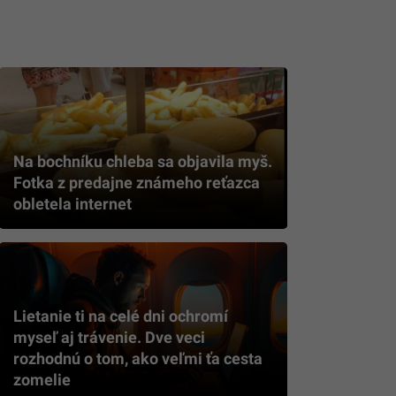
Na bochníku chleba sa objavila myš.
Fotka z predajne známeho reťazca
obletela internet
Lietanie ti na celé dni ochromí
myseľ aj trávenie. Dve veci
rozhodnú o tom, ako veľmi ťa cesta
zomelie