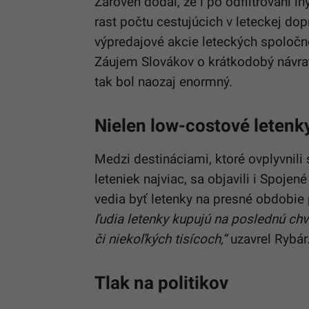
Zároveň dodal, že i po odfiltrovaní 
rast počtu cestujúcich v leteckej do
výpredajové akcie leteckých spoločno
Záujem Slovákov o krátkodobý návra
tak bol naozaj enormný.
Nielen low-costové letenk
Medzi destináciami, ktoré ovplyvnili
leteniek najviac, sa objavili i Spoj
vedia byť letenky na presné obdobi
ľudia letenky kupujú na poslednú ch
či niekoľkých tisícoch,“
uzavrel Rybár
Tlak na politikov