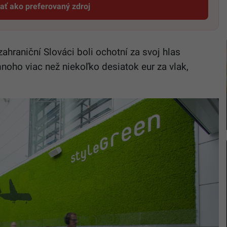
dať ako preferovaný zdroj
Startitup, odkaz sa otvorí v novom okne
ahraniční Slováci boli ochotní za svoj hlas
noho viac než niekoľko desiatok eur za vlak,