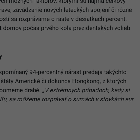
iných možných faktorov, ktorými sú najmä celkový
prave, zavádzanie nových leteckých spojení či rôzne
stí sa rozprávame o raste v desiatkach percent.
t domov počas prvého kola prezidentských volieb
y
 spomínaný 94-percentný nárast predaja takýchto
ené štáty Americké či dokonca Hongkong, z ktorých
e pomerne drahé.
„V extrémnych prípadoch, kedy si
víľu, sa môžeme rozprávať o sumách v stovkách eur
.