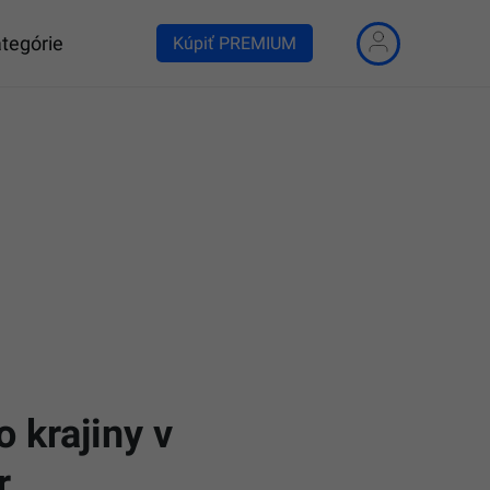
tegórie
Kúpiť PREMIUM
o krajiny v
r