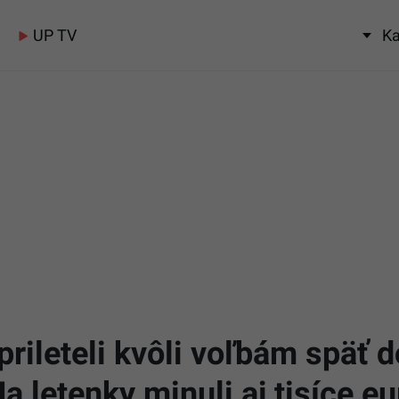
UP TV
Ka
rileteli kvôli voľbám späť d
 letenky minuli aj tisíce eu