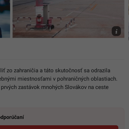
unsplash
iť zo zahraničia a táto skutočnosť sa odrazila
lebnými miestnosťami v pohraničných oblastiach.
z prvých zastávok mnohých Slovákov na ceste
 odporúčaní