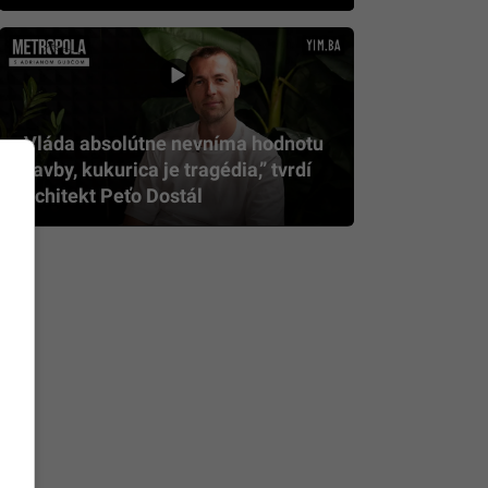
„Vláda absolútne nevníma hodnotu
stavby, kukurica je tragédia,” tvrdí
architekt Peťo Dostál