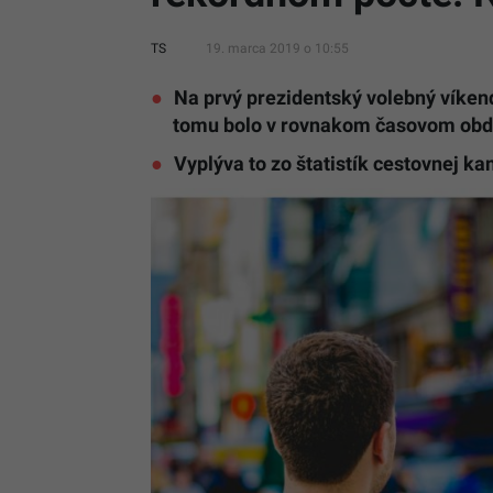
TS
19. marca 2019 o 10:55
Na prvý prezidentský volebný víkend 
tomu bolo v rovnakom časovom obd
Vyplýva to zo štatistík cestovnej k