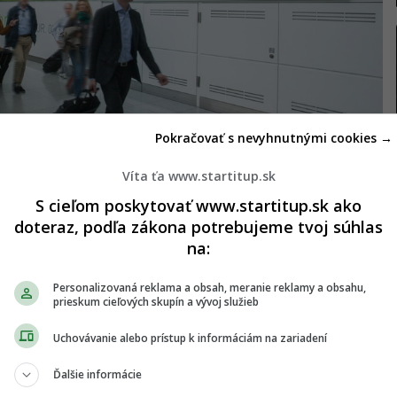
Pokračovať s nevyhnutnými cookies →
Víta ťa www.startitup.sk
S cieľom poskytovať www.startitup.sk ako
doteraz, podľa zákona potrebujeme tvoj súhlas
na:
om do
Bratislavy
či Viedne niekoľko dní pred prvým
Personalizovaná reklama a obsah, meranie reklamy a obsahu,
prieskum cieľových skupín a vývoj služieb
tom do cudziny pár dní po ňom stúpol v porovnaní
obdobím roka 2018 až o 94 percent.
Uchovávanie alebo prístup k informáciám na zariadení
Ďalšie informácie