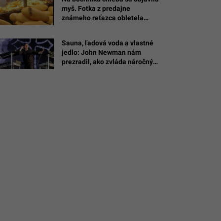
myš. Fotka z predajne
známeho reťazca obletela
internet
Sauna, ľadová voda a vlastné
jedlo: John Newman nám
.com
prezradil, ako zvláda náročný
režim pred šou na Lovestreame