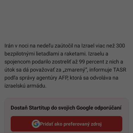
Irán v noci na nedeľu zaútočil na Izrael viac než 300
bezpilotnými lietadlami a raketami. Izraelu a
spojencom podarilo zostreliť až 99 percent z nich a
útok sa dá považovať za „zmarený“, informuje TASR
podľa správy agentúry AFP, ktorá sa odvoláva na
izraelskú armádu.
Dostaň Startitup do svojich Google odporúčaní
Pridať ako preferovaný zdroj
Startitup, odkaz sa otvorí v n