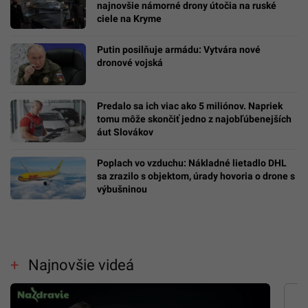
najnovšie námorné drony útočia na ruské
ciele na Kryme
Putin posilňuje armádu: Vytvára nové
dronové vojská
Predalo sa ich viac ako 5 miliónov. Napriek
tomu môže skončiť jedno z najobľúbenejších
áut Slovákov
Poplach vo vzduchu: Nákladné lietadlo DHL
sa zrazilo s objektom, úrady hovoria o drone s
výbušninou
Najnovšie videá