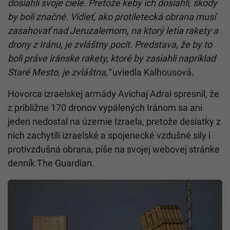
dosiahli svoje ciele.
Pretože keby ich dosiahli, škody
by boli značné.
Vidieť, ako protiletecká obrana musí
zasahovať nad Jeruzalemom, na ktorý letia rakety a
drony z Iránu, je zvláštny pocit. P
redstava, že by to
boli práve iránske rakety, ktoré by zasiahli napríklad
Staré Mesto, je zvláštna,“
uviedla Kalhousová.
Hovorca izraelskej armády Avichaj Adrai spresnil, že
z približne 170 dronov vypálených Iránom sa ani
jeden nedostal na územie Izraela, pretože desiatky z
nich zachytili izraelské a spojenecké vzdušné sily i
protivzdušná obrana, píše na svojej webovej stránke
denník The Guardian.