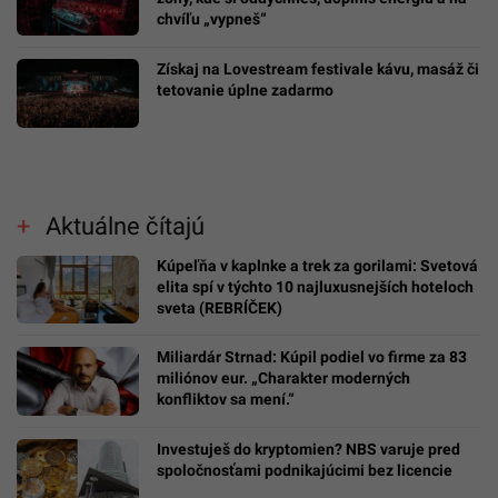
chvíľu „vypneš“
Získaj na Lovestream festivale kávu, masáž či
tetovanie úplne zadarmo
Aktuálne čítajú
Kúpeľňa v kaplnke a trek za gorilami: Svetová
elita spí v týchto 10 najluxusnejších hoteloch
sveta (REBRÍČEK)
Miliardár Strnad: Kúpil podiel vo firme za 83
miliónov eur. „Charakter moderných
konfliktov sa mení.“
Investuješ do kryptomien? NBS varuje pred
spoločnosťami podnikajúcimi bez licencie