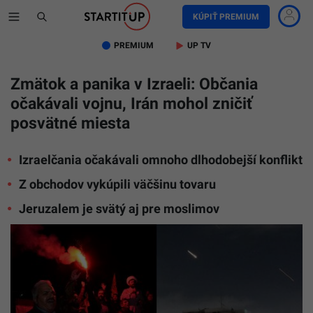
KÚPIŤ PREMIUM
PREMIUM
UP TV
Zmätok a panika v Izraeli: Občania
očakávali vojnu, Irán mohol zničiť
posvätné miesta
Izraelčania očakávali omnoho dlhodobejší konflikt
Z obchodov vykúpili väčšinu tovaru
Jeruzalem je svätý aj pre moslimov
Ilustračn