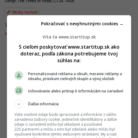
Zdroje:
The Times of Israel
,
ČT24
, TASR
Blízky východ
Pokračovať s nevyhnutnými cookies →
Viac k téme:
Irán
,
Izrael
,
Jeruzalem
,
moslimovia
,
sväté mesto
,
útok na izrael
,
vojna v izraeli
Víta ťa www.startitup.sk
S cieľom poskytovať www.startitup.sk ako
doteraz, podľa zákona potrebujeme tvoj
súhlas na:
Personalizovaná reklama a obsah, meranie reklamy a
obsahu, prieskum cieľových skupín a vývoj služieb
Uchovávanie alebo prístup k informáciám na zariadení
Ďalšie informácie
Vaše osobné údaje budú spracúvané a informácie z vášho
zariadenia (súbory cookie, jedinečné identifikátory a ďalšie
údaje o zariadení) môžu byť ukladané a používané
225 partnermi a môžu s nimi byť zdieľané alebo môžu byť
využívané konkrétne týmito webovými stránkami. My a naši