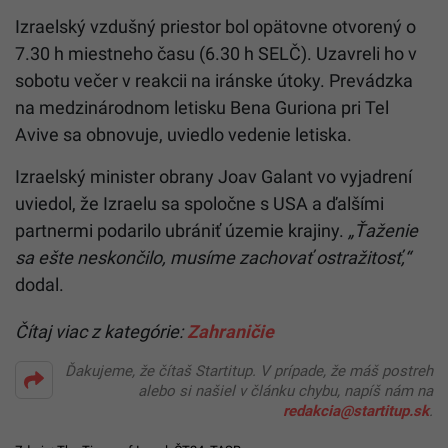
Izraelský vzdušný priestor bol opätovne otvorený o
7.30 h miestneho času (6.30 h SELČ). Uzavreli ho v
sobotu večer v reakcii na iránske útoky. Prevádzka
na medzinárodnom letisku Bena Guriona pri Tel
Avive sa obnovuje, uviedlo vedenie letiska.
Izraelský minister obrany Joav Galant vo vyjadrení
uviedol, že Izraelu sa spoločne s USA a ďalšími
partnermi podarilo ubrániť územie krajiny.
„Ťaženie
sa ešte neskončilo, musíme zachovať ostražitosť,“
dodal.
Čítaj viac z kategórie:
Zahraničie
Ďakujeme, že čítaš Startitup. V prípade, že máš postreh
alebo si našiel v článku chybu, napíš nám na
redakcia@startitup.sk
.