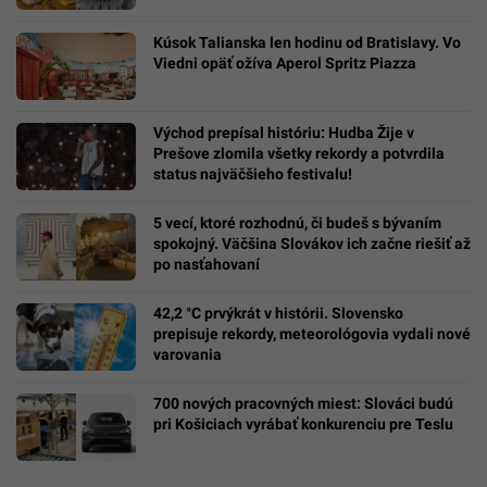
Kúsok Talianska len hodinu od Bratislavy. Vo
Viedni opäť ožíva Aperol Spritz Piazza
Východ prepísal históriu: Hudba Žije v
Prešove zlomila všetky rekordy a potvrdila
status najväčšieho festivalu!
5 vecí, ktoré rozhodnú, či budeš s bývaním
spokojný. Väčšina Slovákov ich začne riešiť až
po nasťahovaní
42,2 °C prvýkrát v histórii. Slovensko
prepisuje rekordy, meteorológovia vydali nové
varovania
700 nových pracovných miest: Slováci budú
pri Košiciach vyrábať konkurenciu pre Teslu