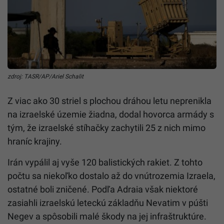
zdroj: TASR/AP/Ariel Schalit
Z viac ako 30 striel s plochou dráhou letu neprenikla
na izraelské územie žiadna, dodal hovorca armády s
tým, že izraelské stíhačky zachytili 25 z nich mimo
hraníc krajiny.
Irán vypálil aj vyše 120 balistických rakiet. Z tohto
počtu sa niekoľko dostalo až do vnútrozemia Izraela,
ostatné boli zničené. Podľa Adraia však niektoré
zasiahli izraelskú leteckú základňu Nevatim v púšti
Negev a spôsobili malé škody na jej infraštruktúre.