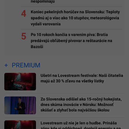
nespomínajú
Koniec pekelných horúčav na Slovensku: Teploty
spadnú aj o viac ako 10 stupňov, meteorológovia
vydali varovania
Po 10 rokoch končia s varením piva: Bratia
predávajú obľúbený pivovar a reštaurácie na
Bazoši
PREMIUM
Ušetri na Lovestream festivale: Naši čitatelia
majú až 30 % zľavu na všetky lístky
Zo Slovenska odišiel ako 15-ročný hokejista,
dnes skúma inovácie v Nórsku: Možnosť
skúšať a zlyhať bola najväčšou školou
Lovestream už nie je len o hudbe. Prináša
zóny, kde si oddýchneš, doplníš energiu a na