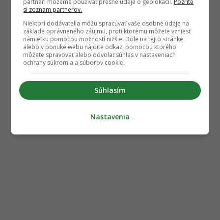
partneri môžeme používať presné údaje o geolokácii.
Pozrite
si zoznam partnerov.
Niektorí dodávatelia môžu spracúvať vaše osobné údaje na
základe oprávneného záujmu, proti ktorému môžete vzniesť
námietku pomocou možností nižšie. Dole na tejto stránke
alebo v ponuke webu nájdite odkaz, pomocou ktorého
môžete spravovať alebo odvolať súhlas v nastaveniach
ochrany súkromia a súborov cookie.
Súhlasím
Nastavenia