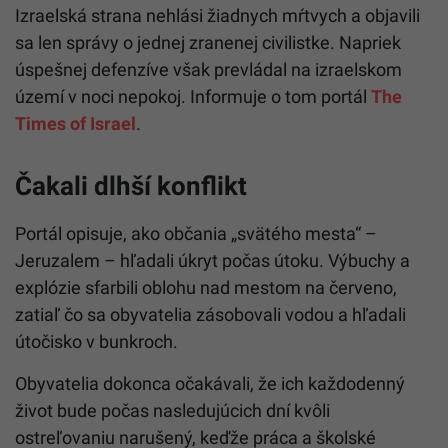
Izraelská strana nehlási žiadnych mŕtvych a objavili
sa len správy o jednej zranenej civilistke. Napriek
úspešnej defenzíve však prevládal na izraelskom
území v noci nepokoj. Informuje o tom portál
The
Times of Israel
.
Čakali dlhší konflikt
Portál opisuje, ako občania „svätého mesta“ –
Jeruzalem – hľadali úkryt počas útoku. Výbuchy a
explózie sfarbili oblohu nad mestom na červeno,
zatiaľ čo sa obyvatelia zásobovali vodou a hľadali
útočisko v bunkroch.
Obyvatelia dokonca očakávali, že ich každodenný
život bude počas nasledujúcich dní kvôli
ostreľovaniu narušený, keďže práca a školské