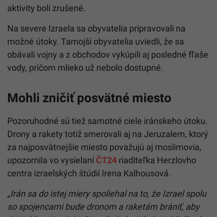
aktivity boli zrušené.
Na severe Izraela sa obyvatelia pripravovali na
možné útoky. Tamojší obyvatelia uviedli, že sa
obávali vojny a z obchodov vykúpili aj posledné fľaše
vody, pričom mlieko už nebolo dostupné.
Mohli zničiť posvätné miesto
Pozoruhodné sú tiež samotné ciele iránskeho útoku.
Drony a rakety totiž smerovali aj na Jeruzalem, ktorý
za najposvätnejšie miesto považujú aj moslimovia,
upozornila vo vysielaní
ČT24
riaditeľka Herzlovho
centra izraelských štúdií Irena Kalhousová.
„Irán sa do istej miery spoliehal na to, že Izrael spolu
so spojencami bude dronom a raketám brániť, aby