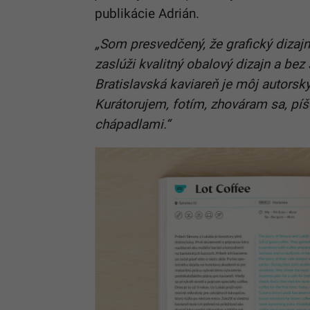
publikácie Adrián.
„Som presvedčený, že grafický dizaj
zaslúži kvalitný obalový dizajn a bez
Bratislavská kaviareň je môj autorsk
Kurátorujem, fotím, zhováram sa, pí
chápadlami.“