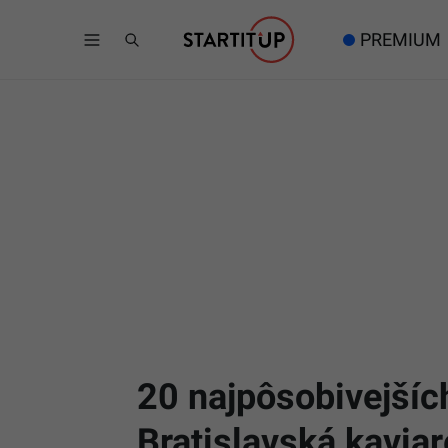
PREMIUM
20 najpôsobivejšíc
Bratislavská kavia