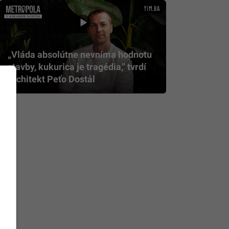
„Vláda absolútne nevníma hodnotu
stavby, kukurica je tragédia,” tvrdí
architekt Peťo Dostál