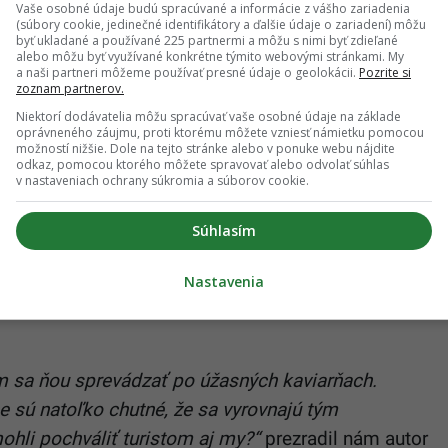
Vaše osobné údaje budú spracúvané a informácie z vášho zariadenia
(súbory cookie, jedinečné identifikátory a ďalšie údaje o zariadení) môžu
byť ukladané a používané 225 partnermi a môžu s nimi byť zdieľané
alebo môžu byť využívané konkrétne týmito webovými stránkami. My
a naši partneri môžeme používať presné údaje o geolokácii.
Pozrite si
zoznam partnerov.
Niektorí dodávatelia môžu spracúvať vaše osobné údaje na základe
oprávneného záujmu, proti ktorému môžete vzniesť námietku pomocou
možností nižšie. Dole na tejto stránke alebo v ponuke webu nájdite
odkaz, pomocou ktorého môžete spravovať alebo odvolať súhlas
v nastaveniach ochrany súkromia a súborov cookie.
Súhlasím
Nastavenia
m sa ňou sprevádzať po úžasných kaviarňach.
e sú natoľko chutné, že sa vyrovnajú tým
hli pochváliť turistom aj my?“
prezradil nám autor