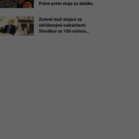
Práve preto stoja za skúšku
Zomrel muž stojaci za
obľúbenými cukrárňami
Slovákov so 100-ročnou
tradíciou. Zmrzlinu rozvážali aj
na motorkách