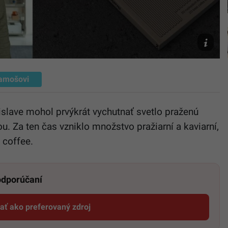
archív
Adrián
amošovi
islave mohol prvýkrát vychutnať svetlo praženú
u. Za ten čas vzniklo množstvo pražiarní a kaviarní,
 coffee.
 odporúčaní
dať ako preferovaný zdroj
Startitup, odkaz sa otvorí v novom okne