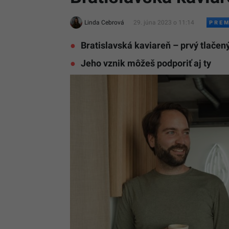
Linda Cebrová
29. júna 2023 o 11:14
Bratislavská kaviareň – prvý tlačen
Jeho vznik môžeš podporiť aj ty