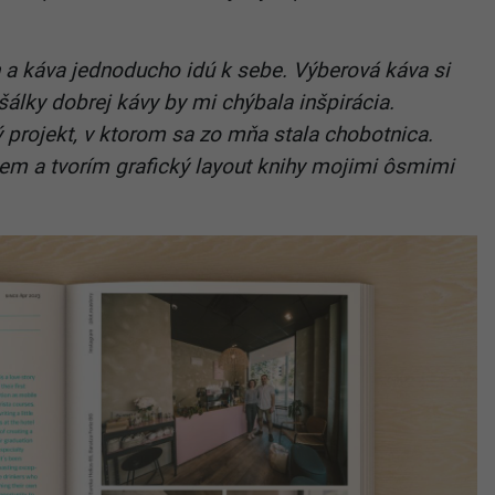
n a káva jednoducho idú k sebe. Výberová káva si
 šálky dobrej kávy by mi chýbala inšpirácia.
ý projekt, v ktorom sa zo mňa stala chobotnica.
šem a tvorím grafický layout knihy mojimi ôsmimi