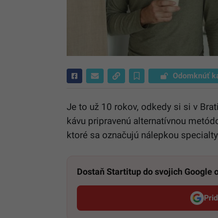
Odomknúť k
Je to už 10 rokov, odkedy si si v
Brat
kávu pripravenú alternatívnou metódo
ktoré sa označujú nálepkou specialty
Dostaň Startitup do svojich Google
Pri