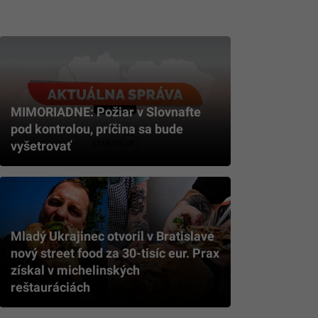
MIMORIADNE: Požiar v Slovnafte
pod kontrolou, príčina sa bude
vyšetrovať
Mladý Ukrajinec otvoril v Bratislave
nový street food za 30-tisíc eur. Prax
získal v michelinských
reštauráciách