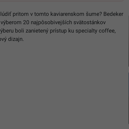
zablúdiť pritom v tomto kaviarenskom šume? Bedeker
 výberom 20 najpôsobivejších svätostánkov
beru boli zanietený prístup ku specialty coffee,
ový dizajn.