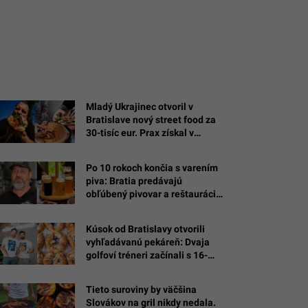
Mladý Ukrajinec otvoril v
Bratislave nový street food za
30-tisíc eur. Prax získal v
michelinských reštauráciách
Po 10 rokoch končia s varením
piva: Bratia predávajú
obľúbený pivovar a reštaurácie
na Bazoši
Kúsok od Bratislavy otvorili
vyhľadávanú pekáreň: Dvaja
golfoví tréneri začínali s 16-
tisíc eurami a pečením v garáži
Tieto suroviny by väčšina
Slovákov na gril nikdy nedala.