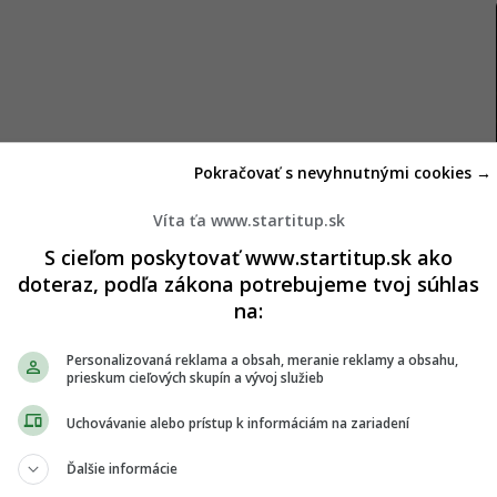
Pokračovať s nevyhnutnými cookies →
ý dizajnér Adrián Juráček, ktorý už niekoľko rokov
i a tvorí pre nich obalový dizajn a vizuálnu
Víta ťa www.startitup.sk
S cieľom poskytovať www.startitup.sk ako
doteraz, podľa zákona potrebujeme tvoj súhlas
mi podobná publikácia, ktorá vznikla v Paríži.
na:
Personalizovaná reklama a obsah, meranie reklamy a obsahu,
prieskum cieľových skupín a vývoj služieb
Uchovávanie alebo prístup k informáciám na zariadení
Ďalšie informácie