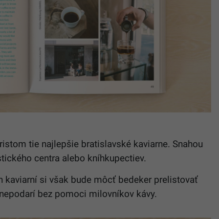
istom tie najlepšie bratislavské kaviarne. Snahou
stického centra alebo kníhkupectiev.
h kaviarní si však bude môcť bedeker prelistovať
a nepodarí bez pomoci milovníkov kávy.