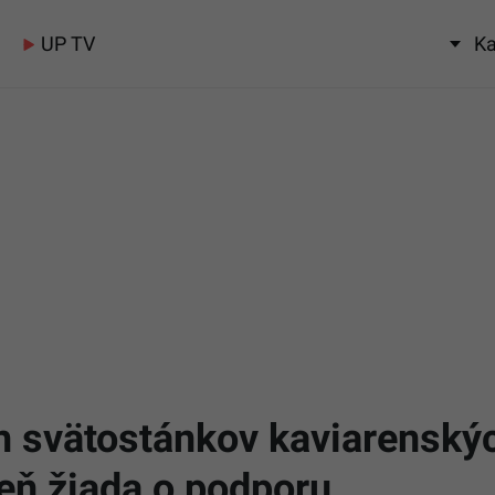
UP TV
Ka
h svätostánkov kaviarenský
reň žiada o podporu