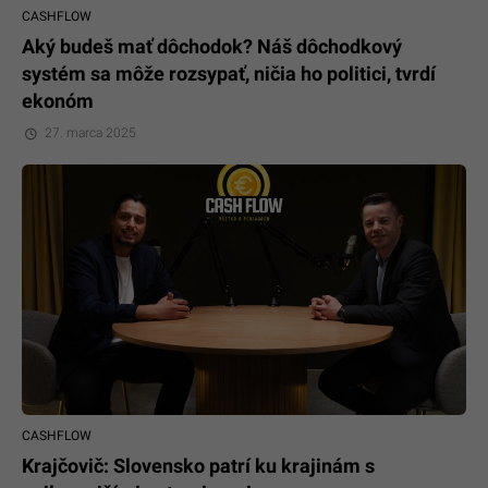
CASHFLOW
Aký budeš mať dôchodok? Náš dôchodkový
systém sa môže rozsypať, ničia ho politici, tvrdí
ekonóm
27. marca 2025
CASHFLOW
Krajčovič: Slovensko patrí ku krajinám s