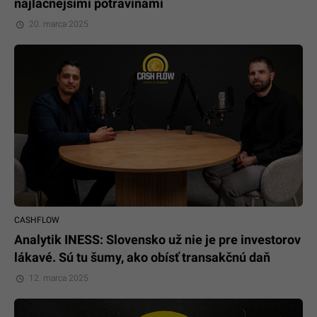
najlacnejšími potravinami
20. marca 2025
CASHFLOW
Analytik INESS: Slovensko už nie je pre investorov
lákavé. Sú tu šumy, ako obísť transakčnú daň
12. marca 2025