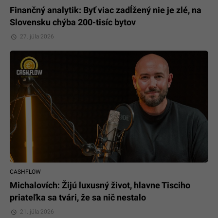
Finančný analytik: Byť viac zadĺžený nie je zlé, na
Slovensku chýba 200-tisíc bytov
27. júla 2026
CASHFLOW
Michalovích: Žijú luxusný život, hlavne Tisciho
priateľka sa tvári, že sa nič nestalo
21. júla 2026