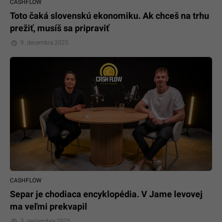
CASHFLOW
Toto čaká slovenskú ekonomiku. Ak chceš na trhu
prežiť, musíš sa pripraviť
9. decembra 2025
CASHFLOW
Separ je chodiaca encyklopédia. V Jame levovej
ma veľmi prekvapil
3. septembra 2025