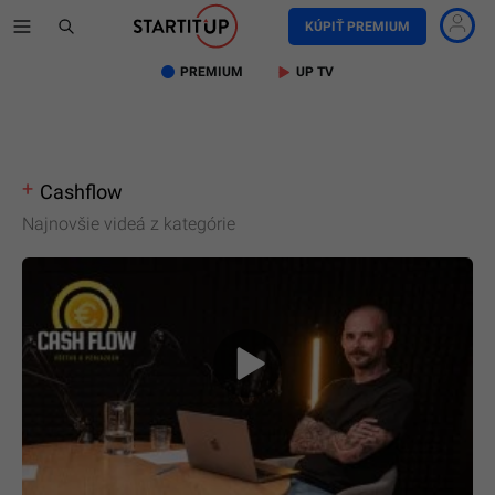
KÚPIŤ PREMIUM
PREMIUM
UP TV
Cashflow
Najnovšie videá z kategórie