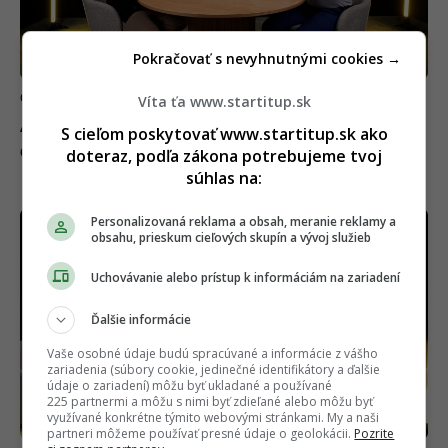
Pokračovať s nevyhnutnými cookies →
CASHFLOW
Víta ťa www.startitup.sk
Ako nakupovať akcie či ETF v čase krízy? Expert
S cieľom poskytovať www.startitup.sk ako
otvorene o investíciách
doteraz, podľa zákona potrebujeme tvoj
súhlas na:
9. júla 2025
Personalizovaná reklama a obsah, meranie reklamy a
obsahu, prieskum cieľových skupín a vývoj služieb
Uchovávanie alebo prístup k informáciám na zariadení
Ďalšie informácie
Vaše osobné údaje budú spracúvané a informácie z vášho
zariadenia (súbory cookie, jedinečné identifikátory a ďalšie
údaje o zariadení) môžu byť ukladané a používané
225 partnermi a môžu s nimi byť zdieľané alebo môžu byť
využívané konkrétne týmito webovými stránkami. My a naši
partneri môžeme používať presné údaje o geolokácii.
Pozrite