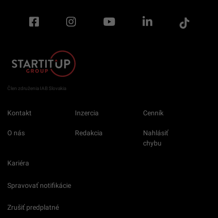
Člen združenia IAB Slovakia
Kontakt
Inzercia
Cenník
O nás
Redakcia
Nahlásiť
chybu
Kariéra
Spravovať notifikácie
Zrušiť predplatné