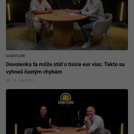
CASHFLOW
Dovolenka ťa môže stáť o tisíce eur viac. Takto sa
vyhneš častým chybám
16. júla 2025