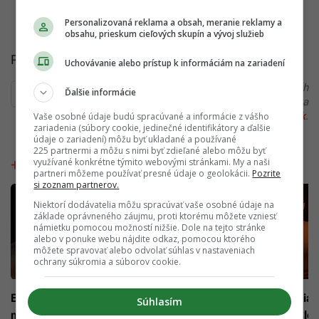
Personalizovaná reklama a obsah, meranie reklamy a
obsahu, prieskum cieľových skupín a vývoj služieb
Pre viac zaujímavých videí sleduj
UP TV.
Uchovávanie alebo prístup k informáciám na zariadení
Ďakujeme, že čítaš Startitup. V prípade, že máš postreh
Ďalšie informácie
alebo si našiel v článku chybu, napíš nám na
redakcia@startitup.sk
.
Vaše osobné údaje budú spracúvané a informácie z vášho
zariadenia (súbory cookie, jedinečné identifikátory a ďalšie
údaje o zariadení) môžu byť ukladané a používané
225 partnermi a môžu s nimi byť zdieľané alebo môžu byť
Cashflow
využívané konkrétne týmito webovými stránkami. My a naši
partneri môžeme používať presné údaje o geolokácii.
Pozrite
si zoznam partnerov.
Niektorí dodávatelia môžu spracúvať vaše osobné údaje na
základe oprávneného záujmu, proti ktorému môžete vzniesť
námietku pomocou možností nižšie. Dole na tejto stránke
alebo v ponuke webu nájdite odkaz, pomocou ktorého
môžete spravovať alebo odvolať súhlas v nastaveniach
ochrany súkromia a súborov cookie.
Expert na AI: Keby nemám
Finančný analytik: Byť viac
Súhlasím
morálku, spravím si AI turbo
zadĺžený nie je zlé, na Sl