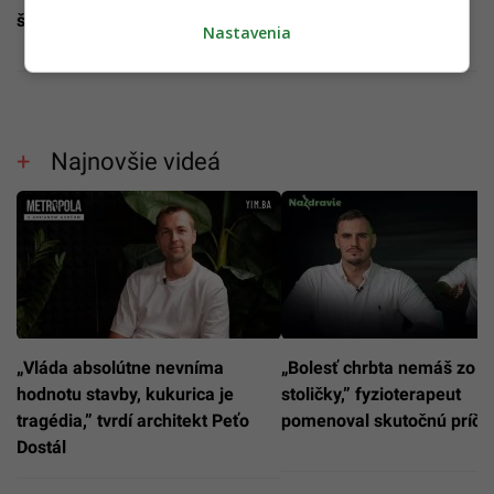
šupu a zarábam 10-tisíce
chýba 200-tisíc bytov
Nastavenia
Najnovšie videá
„Vláda absolútne nevníma
„Bolesť chrbta nemáš zo zl
hodnotu stavby, kukurica je
stoličky,” fyzioterapeut
tragédia,” tvrdí architekt Peťo
pomenoval skutočnú príči
Dostál