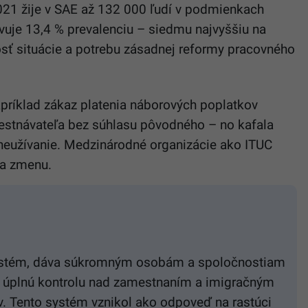
021 žije v SAE až 132 000 ľudí v podmienkach
vuje 13,4 % prevalenciu – siedmu najvyššiu na
osť situácie a potrebu zásadnej reformy pracovného
napríklad zákaz platenia náborových poplatkov
stnávateľa bez súhlasu pôvodného – no kafala
neužívanie. Medzinárodné organizácie ako ITUC
na zmenu.
systém, dáva súkromným osobám a spoločnostiam
r úplnú kontrolu nad zamestnaním a imigračným
. Tento systém vznikol ako odpoveď na rastúci