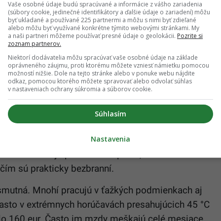
Vaše osobné údaje budú spracúvané a informácie z vášho zariadenia
(súbory cookie, jedinečné identifikátory a ďalšie údaje o zariadení) môžu
 už klamstvami náborových agentúr. Tie sľubujú
byť ukladané a používané 225 partnermi a môžu s nimi byť zdieľané
alebo môžu byť využívané konkrétne týmito webovými stránkami. My
e odlišná. Pracovníci často platia prehnané poplatky
a naši partneri môžeme používať presné údaje o geolokácii.
Pozrite si
zoznam partnerov.
y podľa emiratského zákona mal niesť
Niektorí dodávatelia môžu spracúvať vaše osobné údaje na základe
náklady uhradí, pracovníci ich musia neskôr
oprávneného záujmu, proti ktorému môžete vzniesť námietku pomocou
možností nižšie. Dole na tejto stránke alebo v ponuke webu nájdite
reto berú pôžičky, čo ich hneď na začiatku dostáva
odkaz, pomocou ktorého môžete spravovať alebo odvolať súhlas
v nastaveniach ochrany súkromia a súborov cookie.
 rana – zadržiavanie pasov zamestnávateľmi. Tento
Súhlasím
 Zákony kafala systému viažu pobyt a zamestnanie
Nastavenia
teľa, čím sa výrazne obmedzuje jeho sloboda
covníci nemajú právne zastúpenie, nemôžu
čím sú prakticky bezbranní.
 smutná. Mnohí pracujú v ťažkých podmienkach aj
 často v extrémnych horúčavách presahujúcich 45 °C
olo 160 eur. Často im mzdy meškajú celé mesiace