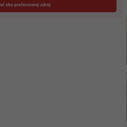
dať ako preferovaný zdroj
Startitup, odkaz sa otvorí v novom okne