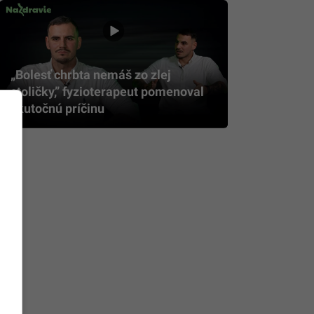
„Bolesť chrbta nemáš zo zlej
stoličky,” fyzioterapeut pomenoval
skutočnú príčinu