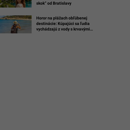
skok“ od Bratislavy
/Ryan
/Kit
Horor na plážach obľúbenej
destinácie: Kúpajúci sa ľudia
t)
vychádzajú z vody s krvavými
ranami