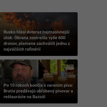
Rusko hlási doteraz najmasívnejší
útok: Obrana zostrelila vyše 600
dronov, plamene zachvátili jednu z
najväčších rafinérií
Po 10 rokoch končia s varením piva:
Bratia predávajú obľúbený pivovar a
reštaurácie na Bazoši