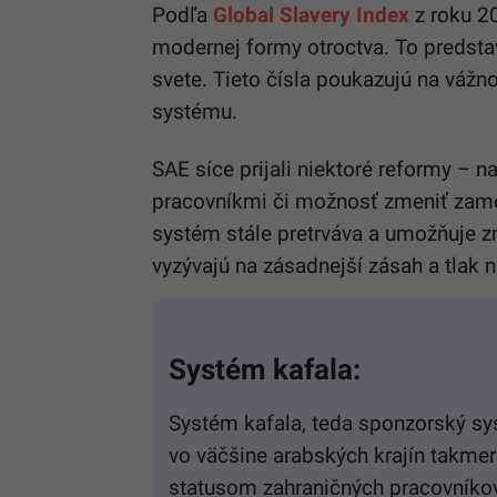
Podľa
Global Slavery Index
z roku 2
modernej formy otroctva. To predsta
svete. Tieto čísla poukazujú na vážn
systému.
SAE síce prijali niektoré reformy – 
pracovníkmi či možnosť zmeniť zame
systém stále pretrváva a umožňuje z
vyzývajú na zásadnejší zásah a tlak 
Systém kafala:
Systém kafala, teda sponzorský 
vo väčšine arabských krajín takme
statusom zahraničných pracovníkov