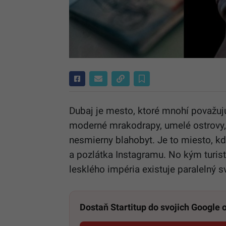
Dubaj je mesto, ktoré mnohí považuj
moderné mrakodrapy, umelé ostrovy, n
nesmierny blahobyt. Je to miesto, kd
a pozlátka Instagramu. No kým turisti
lesklého impéria existuje paralelný sv
Dostaň Startitup do svojich Google