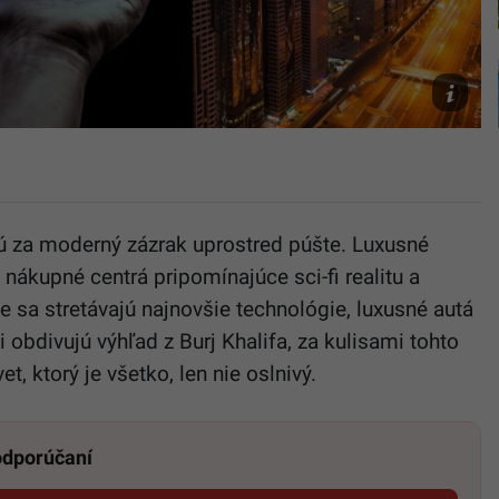
Unsplash
Miglinczy,
Unsplash
(formerly
ConvertKi
ú za moderný zázrak uprostred púšte. Luxusné
ákupné centrá pripomínajúce sci-fi realitu a
e sa stretávajú najnovšie technológie, luxusné autá
 obdivujú výhľad z Burj Khalifa, za kulisami tohto
et, ktorý je všetko, len nie oslnivý.
 odporúčaní