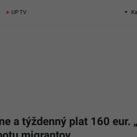
UP TV
Ka
e a týždenný plat 160 eur. 
 potu migrantov