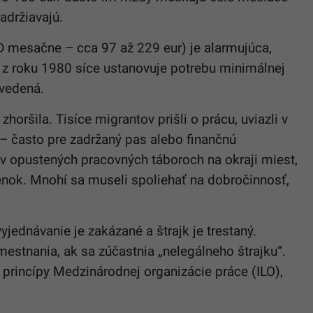
adržiavajú.
mesačne – cca 97 až 229 eur) je alarmujúca,
z roku 1980 síce ustanovuje potrebu minimálnej
avedená.
horšila. Tisíce migrantov prišli o prácu, uviazli v
– často pre zadržaný pas alebo finančnú
ť v opustených pracovných táboroch na okraji miest,
nok. Mnohí sa museli spoliehať na dobročinnosť,
yjednávanie je zakázané a štrajk je trestaný.
estnania, ak sa zúčastnia „nelegálneho štrajku“.
princípy Medzinárodnej organizácie práce (ILO),