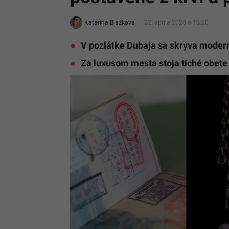
Katarína Blažková
22. apríla 2025 o 19:20
V pozlátke Dubaja sa skrýva modern
Za luxusom mesta stoja tiché obete