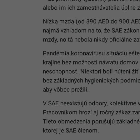
alebo im ich zamestnávatelia úplne z
Nízka mzda (od 390 AED do 900 AED 
najmä vzhľadom na to, že SAE zákon 
mzdy, no tá nebola nikdy oficiálne z
Pandémia koronavírusu situáciu ešte z
krajine bez možnosti návratu domov 
neschopnosť. Niektorí boli nútení ži
bez základných hygienických podmie
aby vôbec prežili.
V SAE neexistujú odbory, kolektívne v
Pracovníkom hrozí aj ročný zákaz zam
Tieto obmedzenia porušujú základné 
ktorej je SAE členom.