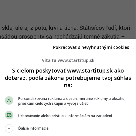
kla, ale aj z potu, krvi a ticha. Státisícov ľudí, ktorí
asádou prosperity sa nachádzajú temné zákutia –
troctvo, sociálne rozdiely, pokrytectvo v otázkach
Pokračovať s nevyhnutnými cookies →
uxusu. Stále častejšie sa však na
sociálnych
Víta ťa www.startitup.sk
cie o zneužívaní a krutých praktikách.
S cieľom poskytovať www.startitup.sk ako
doteraz, podľa zákona potrebujeme tvoj súhlas
i a pote migrantov
na:
hajú tieň na obraz Dubaja, je spôsob, akým mesto
Personalizovaná reklama a obsah, meranie reklamy a obsahu,
prieskum cieľových skupín a vývoj služieb
. Tí prichádzajú z krajín ako India, Bangladéš,
o s nádejou na lepší život. Namiesto toho však
Uchovávanie alebo prístup k informáciám na zariadení
a viac podobá nevoľníctvu než zamestnaniu.
Ďalšie informácie
rch
.