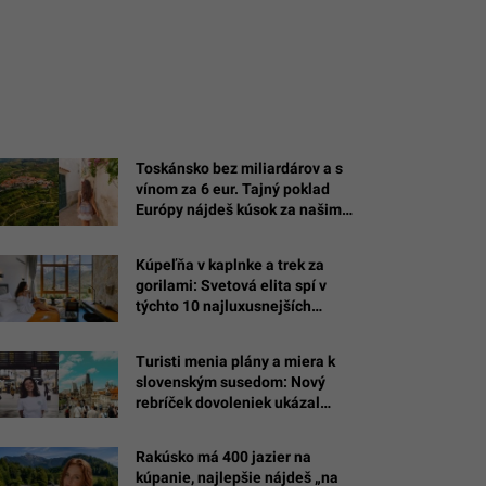
Toskánsko bez miliardárov a s
vínom za 6 eur. Tajný poklad
Európy nájdeš kúsok za našimi
hraniciami
Kúpeľňa v kaplnke a trek za
gorilami: Svetová elita spí v
týchto 10 najluxusnejších
hoteloch sveta (REBRÍČEK)
Turisti menia plány a miera k
slovenským susedom: Nový
rebríček dovoleniek ukázal
najväčšieho skokana
európskeho turizmu
Rakúsko má 400 jazier na
/Zulmaury
kúpanie, najlepšie nájdeš „na
,