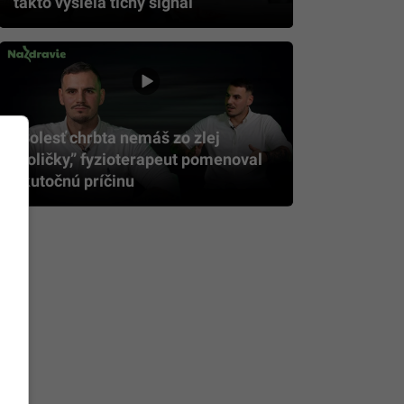
takto vysiela tichý signál
„Bolesť chrbta nemáš zo zlej
stoličky,” fyzioterapeut pomenoval
skutočnú príčinu