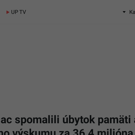
UP TV
Ka
iac spomalili úbytok pamäti
 výskumu za 36,4 milióna e