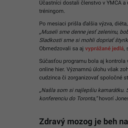
Účastníci dostali členstvo v YMCA a 
tréningom.
Po mesiaci prišla ďalšia výzva, diét
„Museli sme denne jesť zeleninu, bob
Sladkosti sme si mohli dopriať štyrik
Obmedzovali sa aj
vyprážané jedlá
,
Súčasťou programu bola aj kontrola 
online hier. Významnú úlohu však zohr
cudzinca či zorganizovať spoločné st
„Našla som si najlepšiu kamarátku.
konferenciu do Toronta,“
hovorí Jone
Zdravý mozog je beh na 