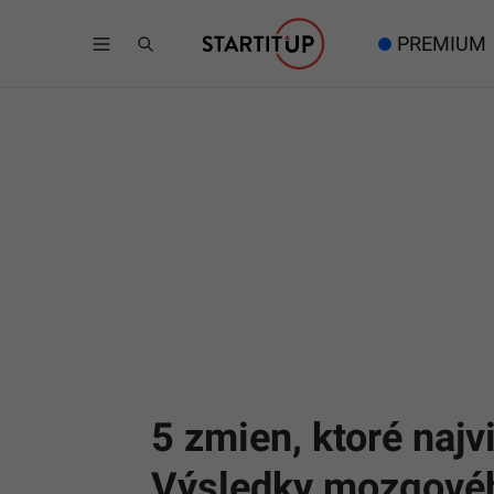
PREMIUM
5 zmien, ktoré najv
Výsledky mozgového