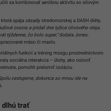
učili sa kombinovať aeróbnu aktivitu so silovým
a, ktorá spája zásady stredomorskej a DASH diéty.
uľové ovocie a pridať dve lyžice olivového oleja.
rát týždenne, čo bolo super,“
dodala Jones.
 spracované mäso či maslo.
vitálnych funkcií a tréning mozgu prostredníctvom
ala sociálna interakcia – úlohy, ako osloviť
retnutie, pomohli prelomiť izoláciu.
 Spolu cestujeme, dokonca so mnou ide na
s.
dlhú trať