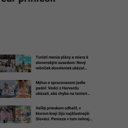
Turisti menia plány a miera k
slovenským susedom: Nový
rebríček dovoleniek ukázal
najväčšieho skokana
európskeho turizmu
Mýtus o spracovanom jedle
padol: Vedci z Harvardu
ukázali, aká chyba na tanieri
spúšťa cukrovku a choroby
srdca
Veľký prieskum odhalil, v
ktorom kraji žijú najšťastnejší
Slováci. Peniaze v tom nehrajú
rolu