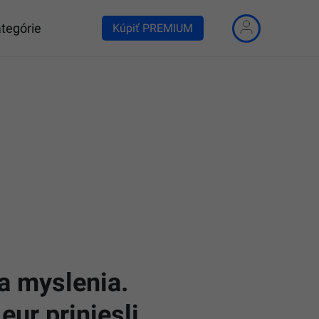
tegórie
Kúpiť PREMIUM
 a myslenia.
ur priniesli