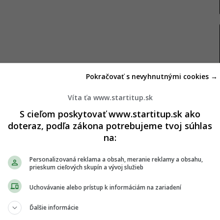
Pokračovať s nevyhnutnými cookies →
Víta ťa www.startitup.sk
s Pointer
, najväčší americký klinický výskum
S cieľom poskytovať www.startitup.sk ako
 pohybe, sociálnom živote a sledovaní zdravia
doteraz, podľa zákona potrebujeme tvoj súhlas
arších ľudí.
na:
lo viac ako 2 100 účastníkov, naznačujú, že zmeny
Personalizovaná reklama a obsah, meranie reklamy a obsahu,
rnutia mozgu aj bez použitia liekov.
prieskum cieľových skupín a vývoj služieb
Uchovávanie alebo prístup k informáciám na zariadení
eh Phyllis Jones. Tá mala 62 rokov, keď jej život
émia a toxické pracovné prostredie ju dostali do
Ďalšie informácie