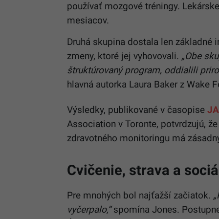
používať mozgové tréningy. Lekárske 
mesiacov.
Druhá skupina dostala len základné 
zmeny, ktoré jej vyhovovali.
„Obe skup
štruktúrovaný program, oddialili prir
hlavná autorka Laura Baker z Wake Fo
Výsledky, publikované v časopise
J
Association v Toronte, potvrdzujú, že
zdravotného monitoringu má zásadný
Cvičenie, strava a soci
Pre mnohých bol najťažší začiatok.
„
vyčerpalo,“
spomína Jones. Postupne 