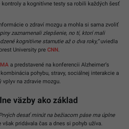
kontroly a kognitívne testy sa robili každých šesť
informácie o zdraví mozgu a mohla si sama zvoliť
iny zaznamenali zlepšenie, no tí, ktorí mali
odzené kognitívne starnutie až o dva roky,“
uviedla
rest University pre
CNN
.
AMA
a predstavené na konferencii Alzheimer’s
 kombinácia pohybu, stravy, sociálnej interakcie a
 vplyv na zdravie mozgu.
álne väzby ako základ
Prvých desať minút na bežiacom páse ma úplne
však pridávala čas a dnes si pohyb užíva.