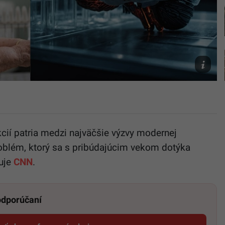
Ilustračn
foto
Unsplash
AI
cií patria medzi najväčšie výzvy modernej
oblém, ktorý sa s pribúdajúcim vekom dotýka
muje
CNN
.
 odporúčaní