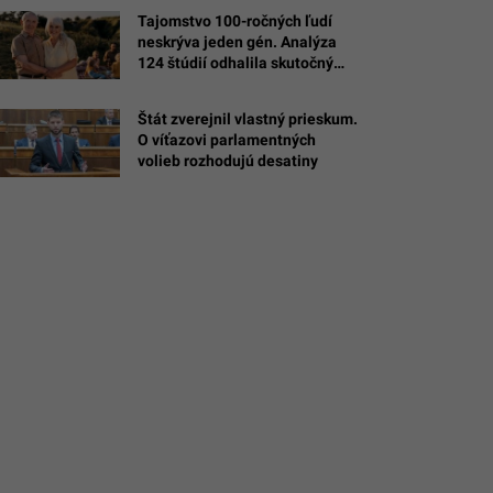
Tajomstvo 100-ročných ľudí
neskrýva jeden gén. Analýza
124 štúdií odhalila skutočný
é
recept na dlhovekosť
Štát zverejnil vlastný prieskum.
/NCI,
O víťazovi parlamentných
volieb rozhodujú desatiny