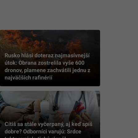
Rusko hlási doteraz najmasívnejší
útok: Obrana zostrelila vyše 600
dronov, plamene zachvátili jednu z
najväčších rafinérií
Cítiš sa stále vyčerpaný, aj keď spíš
dobre? Odborníci varujú: Srdce