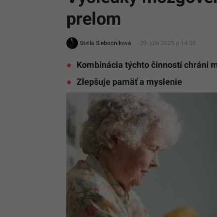
prelom
Stella Slebodníková
29. júla 2025 o 14:30
Kombinácia týchto činností chráni 
Zlepšuje pamäť a myslenie