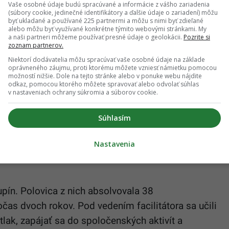
Vaše osobné údaje budú spracúvané a informácie z vášho zariadenia
(súbory cookie, jedinečné identifikátory a ďalšie údaje o zariadení) môžu
ísť na zdravotnú dovolenku a jej depresia sa
byť ukladané a používané 225 partnermi a môžu s nimi byť zdieľané
alebo môžu byť využívané konkrétne týmito webovými stránkami. My
ovedal: Mama, nemyslel som si, že v tomto veku
a naši partneri môžeme používať presné údaje o geolokácii.
Pozrite si
zoznam partnerov.
budíček,“
spomína Jones. Práve vtedy objavila
Niektorí dodávatelia môžu spracúvať vaše osobné údaje na základe
l.
oprávneného záujmu, proti ktorému môžete vzniesť námietku pomocou
možností nižšie. Dole na tejto stránke alebo v ponuke webu nájdite
odkaz, pomocou ktorého môžete spravovať alebo odvolať súhlas
pokusom v USA, ktorý skúma, či zmeny životného
v nastaveniach ochrany súkromia a súborov cookie.
ie starších ľudí. Do projektu sa zapojilo 2111
všetci so sedavým spôsobom života a rizikovými
Súhlasím
ný krvný tlak.
Nastavenia
upín. Polovica z nich absolvovala 38
očas dvoch rokov. Pod vedením facilitátora sa učili
 tlak, zapájať sa do spoločenských aktivít a