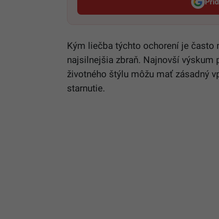
Pri
Kým liečba týchto ochorení je často
najsilnejšia zbraň. Najnovší výskum
životného štýlu môžu mať zásadný vp
starnutie.