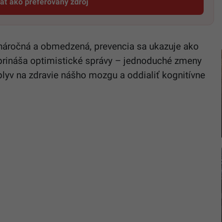
dať ako preferovaný zdroj
Startitup, odkaz sa otvorí v novom okne
 náročná a obmedzená, prevencia sa ukazuje ako
 prináša optimistické správy – jednoduché zmeny
lyv na zdravie nášho mozgu a oddialiť kognitívne