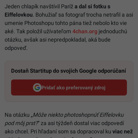
Jeden chlapík navštívil Paríž
a dal si fotku s
Eiffelovkou
. Bohužiaľ sa fotograf trocha netrafil a asi
umenie Photoshopu tohto pána tiež nebolo kto vie
aké. Tak položil užívateľom
4chan.org
jednoduchú
otázku, avšak asi nepredpokladal, aká bude
odpoveď.
Dostaň Startitup do svojich Google odporúčaní
Pridať ako preferovaný zdroj
Startitup, odkaz sa otvorí v n
Na otázku „
Môže niekto photoshopnúť Eiffelovku
pod môj prst?
“ za asi týždeň dostal viac odpovedí
ako chcel. Pri hľadaní som sa dopracoval ku
viac než