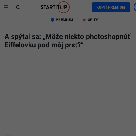
KÚPIŤ PREMIUM
PREMIUM
UP TV
A spýtal sa: „Môže niekto photoshopnúť
Eiffelovku pod môj prst?“