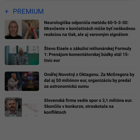
PREMIUM
Neurologička odporúča metódu 60-5-3-30:
Mravčenie v končatinách môže byť neškodnou
reakciou na tlak, ale aj varovným signálom
Števo Eisele o zákulisí milionárskej Formuly
1: Prenájom komentátorskej búdky stál 15-
tisíc eur
Ondřej Novotný z Oktagonu. Za McGregora by
dal aj 50 miliónov eur, organizáciu by predal
za astronomickú sumu
Slovenská firma vedie spor o 3,1 milióna eur.
Skončila v konkurze, stroskotala na
konfliktoch