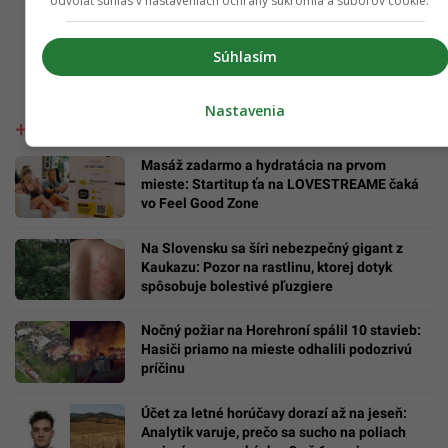
odvolať súhlas v nastaveniach ochrany súkromia a súborov cookie.
Súhlasím
Nastavenia
Masáž zadarmo a hydratácia na prvom
mieste: Startitup ťa na LOVESTREAME čaká
vo Feel Good Zone
Na Slovensku sa šíri nebezpečný gigant z
Kaukazu: Pozor na rastlinu, ktorej dotyk
spôsobuje bolestivé pľuzgiere
Nočný požiar na Horehroní spálil 10 stavieb:
Hasiči priamo na mieste odhalili podozrivú
príčinu
Účet za letné horúčavy dorazí až na jeseň:
Analytik varuje, prečo sa sucho na poliach