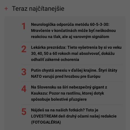
Teraz najčítanejšie
Neurologička odporúča metódu 60-5-3-30:
Mravčenie v končatinách môže byť neškodnou
reakciou na tlak, ale aj varovným signálom
Lekárka prezrádza: Tieto vyšetrenia by si vo veku
30, 40, 50 a 60 rokoch mal absolvovať, dokážu
odhaliť zákerné ochorenia
Putin chystá anexiu v ďalšej krajine. Štyri štáty
NATO varujú pred hrozbou pre Európu
Na Slovensku sa šíri nebezpečný gigant z
Kaukazu: Pozor na rastlinu, ktorej dotyk
spôsobuje bolestivé pľuzgiere
Nájdeš sa na našich fotkách? Toto je
LOVESTREAM deň druhý očami našej redakcie
(FOTOGALÉRIA)