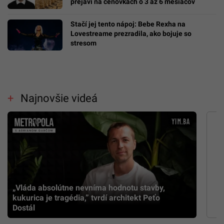
prejaví na cenovkách o 3 až 6 mesiacov
Stačí jej tento nápoj: Bebe Rexha na
Lovestreame prezradila, ako bojuje so
stresom
Najnovšie videá
„Vláda absolútne nevníma hodnotu stavby,
kukurica je tragédia,” tvrdí architekt Peťo
Dostál