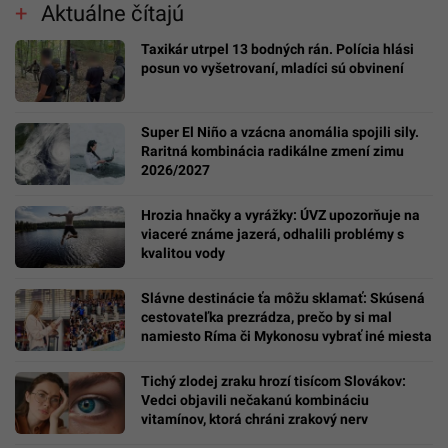
Aktuálne čítajú
Taxikár utrpel 13 bodných rán. Polícia hlási
posun vo vyšetrovaní, mladíci sú obvinení
Super El Niño a vzácna anomália spojili sily.
Raritná kombinácia radikálne zmení zimu
2026/2027
Hrozia hnačky a vyrážky: ÚVZ upozorňuje na
viaceré známe jazerá, odhalili problémy s
kvalitou vody
Slávne destinácie ťa môžu sklamať: Skúsená
cestovateľka prezrádza, prečo by si mal
namiesto Ríma či Mykonosu vybrať iné miesta
Tichý zlodej zraku hrozí tisícom Slovákov:
Vedci objavili nečakanú kombináciu
vitamínov, ktorá chráni zrakový nerv