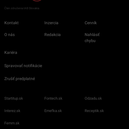
Člen združenia IAB Slovakia
Kontakt
Inzercia
Cenník
O nás
Redakcia
Nahlásiť
chybu
Kariéra
Spravovať notifikácie
Zrušiť predplatné
Startitup.sk
Fontech.sk
Odzadu.sk
Interez.sk
Emefka.sk
Receptik.sk
Femm.sk