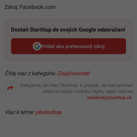
Zdroj: Facebook.com
Dostaň Startitup do svojich Google odporúčaní
Pridať ako preferovaný zdroj
Startitup, odkaz sa otvorí v n
Čítaj viac z kategórie:
Zaujímavosti
Ďakujeme, že čítaš Startitup. V prípade, že máš postreh
alebo si našiel v článku chybu, napíš nám na
redakcia@startitup.sk
.
Viac k téme:
photoshop