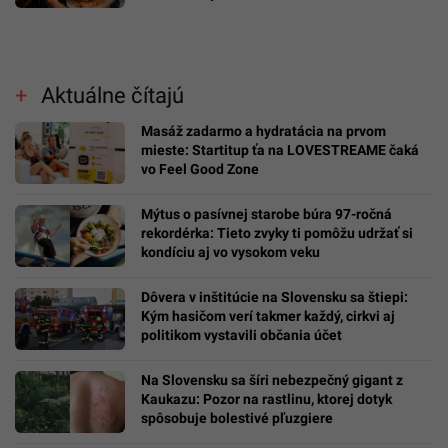
Aktuálne čítajú
Masáž zadarmo a hydratácia na prvom
mieste: Startitup ťa na LOVESTREAME čaká
vo Feel Good Zone
Mýtus o pasívnej starobe búra 97-ročná
rekordérka: Tieto zvyky ti pomôžu udržať si
kondíciu aj vo vysokom veku
Dôvera v inštitúcie na Slovensku sa štiepi:
Kým hasičom verí takmer každý, cirkvi aj
politikom vystavili občania účet
Na Slovensku sa šíri nebezpečný gigant z
Kaukazu: Pozor na rastlinu, ktorej dotyk
spôsobuje bolestivé pľuzgiere