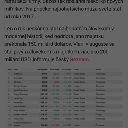
rastu akcií firmy. Bezos tak dosiahol niekoľko nových
míľnikov. Na priečke najbohatšieho muža sveta stál
od roku 2017.
Len o rok neskôr sa stal najbohatším človekom v
modernej histórii, keď hodnota jeho majetku
prekonala 150 miliárd dolárov. Vlani v auguste sa
stal prvým človekom s majetkom viac ako 200
miliárd USD, informuje český
Seznam
.