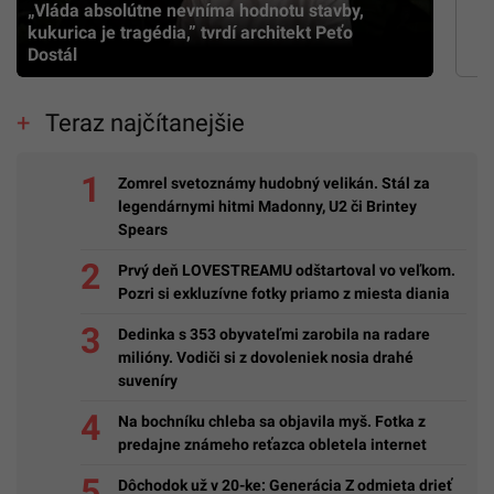
„Vláda absolútne nevníma hodnotu stavby,
kukurica je tragédia,” tvrdí architekt Peťo
Dostál
Teraz najčítanejšie
Zomrel svetoznámy hudobný velikán. Stál za
legendárnymi hitmi Madonny, U2 či Brintey
Spears
Prvý deň LOVESTREAMU odštartoval vo veľkom.
Pozri si exkluzívne fotky priamo z miesta diania
Dedinka s 353 obyvateľmi zarobila na radare
milióny. Vodiči si z dovoleniek nosia drahé
suveníry
Na bochníku chleba sa objavila myš. Fotka z
predajne známeho reťazca obletela internet
Dôchodok už v 20-ke: Generácia Z odmieta drieť