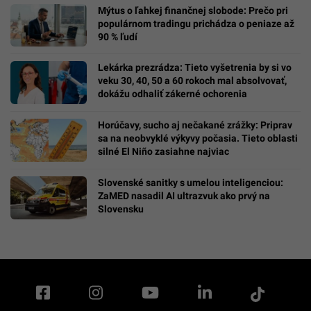
Mýtus o ľahkej finančnej slobode: Prečo pri
populárnom tradingu prichádza o peniaze až
90 % ľudí
Lekárka prezrádza: Tieto vyšetrenia by si vo
veku 30, 40, 50 a 60 rokoch mal absolvovať,
dokážu odhaliť zákerné ochorenia
Horúčavy, sucho aj nečakané zrážky: Priprav
sa na neobvyklé výkyvy počasia. Tieto oblasti
silné El Niño zasiahne najviac
Slovenské sanitky s umelou inteligenciou:
ZaMED nasadil AI ultrazvuk ako prvý na
Slovensku