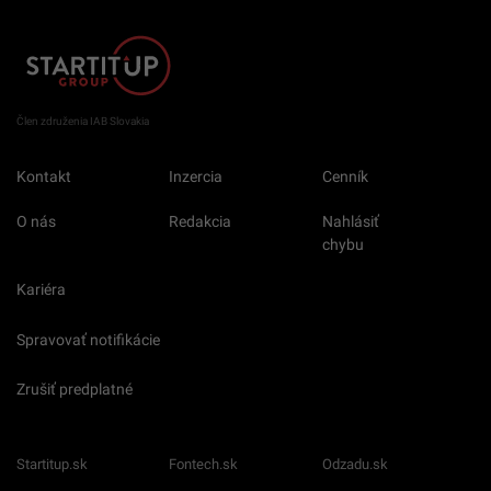
Člen združenia IAB Slovakia
Kontakt
Inzercia
Cenník
O nás
Redakcia
Nahlásiť
chybu
Kariéra
Spravovať notifikácie
Zrušiť predplatné
Startitup.sk
Fontech.sk
Odzadu.sk