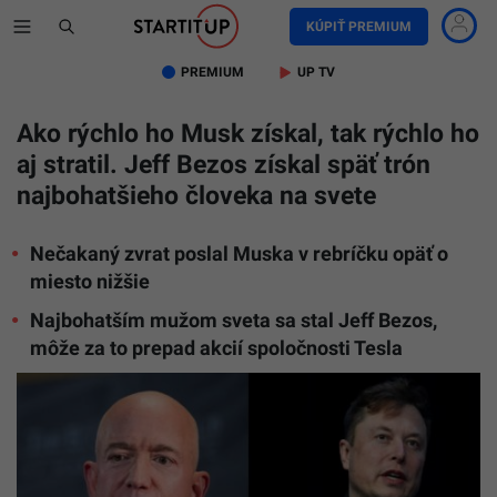
KÚPIŤ PREMIUM
PREMIUM
UP TV
Ako rýchlo ho Musk získal, tak rýchlo ho
aj stratil. Jeff Bezos získal späť trón
najbohatšieho človeka na svete
Nečakaný zvrat poslal Muska v rebríčku opäť o
miesto nižšie
Najbohatším mužom sveta sa stal Jeff Bezos,
môže za to prepad akcií spoločnosti Tesla