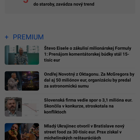
do staroby, zavádza nový trend
PREMIUM
Števo Eisele o zákulisí milionárskej Formuly
1: Prenájom komentátorskej búdky stál 15-
tisíc eur
Ondřej Novotný z Oktagonu. Za McGregora by
dal aj 50 miliónov eur, organizáciu by predal
za astronomickú sumu
Slovenská firma vedie spor o 3,1 milióna eur.
Skončila v konkurze, stroskotala na
konfliktoch
Mladý Ukrajinec otvoril v Bratislave nový
street food za 30-tisíc eur. Prax získal v
michelinských reštauráciách