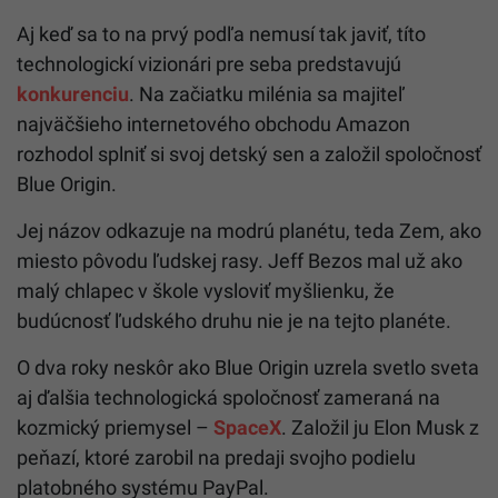
Aj keď sa to na prvý podľa nemusí tak javiť, títo
technologickí vizionári pre seba predstavujú
konkurenciu
. Na začiatku milénia sa majiteľ
najväčšieho internetového obchodu Amazon
rozhodol splniť si svoj detský sen a založil spoločnosť
Blue Origin.
Jej názov odkazuje na modrú planétu, teda Zem, ako
miesto pôvodu ľudskej rasy. Jeff Bezos mal už ako
malý chlapec v škole vysloviť myšlienku, že
budúcnosť ľudského druhu nie je na tejto planéte.
O dva roky neskôr ako Blue Origin uzrela svetlo sveta
aj ďalšia technologická spoločnosť zameraná na
kozmický priemysel –
SpaceX
. Založil ju Elon Musk z
peňazí, ktoré zarobil na predaji svojho podielu
platobného systému PayPal.