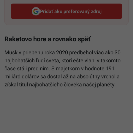
Pridať ako preferovaný zdroj
Startitup, odkaz sa otvorí v n
Raketovo hore a rovnako späť
Musk v priebehu roka 2020 predbehol viac ako 30
najbohatších ľudí sveta, ktorí ešte vlani v takomto
čase stáli pred ním. S majetkom v hodnote 191
miliárd dolárov sa dostal až na absolútny vrchol a
získal titul najbohatšieho človeka našej planéty.