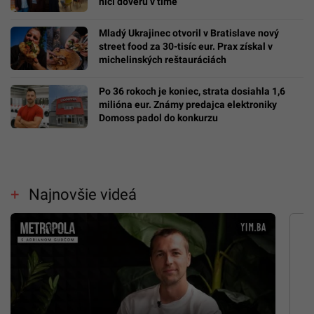
ničí dôveru v tíme
Mladý Ukrajinec otvoril v Bratislave nový
street food za 30-tisíc eur. Prax získal v
michelinských reštauráciách
Po 36 rokoch je koniec, strata dosiahla 1,6
milióna eur. Známy predajca elektroniky
Domoss padol do konkurzu
Najnovšie videá