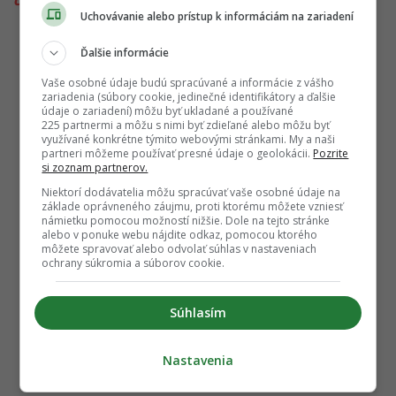
Uchovávanie alebo prístup k informáciám na zariadení
Ďalšie informácie
Vaše osobné údaje budú spracúvané a informácie z vášho
zariadenia (súbory cookie, jedinečné identifikátory a ďalšie
údaje o zariadení) môžu byť ukladané a používané
225 partnermi a môžu s nimi byť zdieľané alebo môžu byť
využívané konkrétne týmito webovými stránkami. My a naši
partneri môžeme používať presné údaje o geolokácii.
Pozrite
si zoznam partnerov.
Niektorí dodávatelia môžu spracúvať vaše osobné údaje na
základe oprávneného záujmu, proti ktorému môžete vzniesť
námietku pomocou možností nižšie. Dole na tejto stránke
alebo v ponuke webu nájdite odkaz, pomocou ktorého
môžete spravovať alebo odvolať súhlas v nastaveniach
ochrany súkromia a súborov cookie.
Súhlasím
Nastavenia