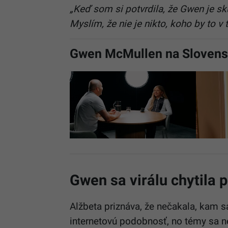
„Keď som si potvrdila, že Gwen je sk
Myslím, že nie je nikto, koho by to v t
Gwen McMullen na Sloven
Gwen sa virálu chytila 
Alžbeta priznáva, že nečakala, kam s
internetovú podobnosť, no témy sa n