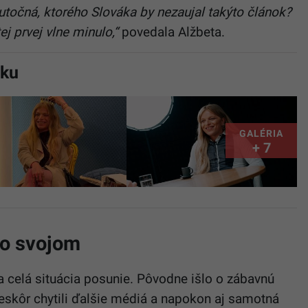
utočná, ktorého Slováka by nezaujal takýto článok?
ej prvej vlne minulo,“
povedala Alžbeta.
sku
GALÉRIA
+ 7
po svojom
a celá situácia posunie. Pôvodne išlo o zábavnú
eskôr chytili ďalšie médiá a napokon aj samotná