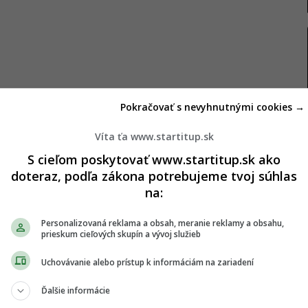
Pokračovať s nevyhnutnými cookies →
 sieťach ako
@gwynethmcmullen
, tvorí obsah
Víta ťa www.startitup.sk
uje sa móde, každodennému životu, krátkym
S cieľom poskytovať www.startitup.sk ako
doteraz, podľa zákona potrebujeme tvoj súhlas
ému štýlu.
na:
iaľom budoval vlastné publikum, no podobnosť s
Personalizovaná reklama a obsah, meranie reklamy a obsahu,
sť z krajiny, s ktorou predtým verejne spájaná
prieskum cieľových skupín a vývoj služieb
Uchovávanie alebo prístup k informáciám na zariadení
ej výrazné črty tváre, pohľad do kamery a mimiku.
Ďalšie informácie
ovnávať s dlhoročným lídrom strany Smer-SD a