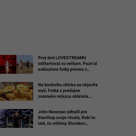
Prvý deň LOVESTREAMU
odštartoval vo veľkom. Pozri si
exkluzívne fotky priamo z
miesta diania
Na bochníku chleba sa objavila
myš. Fotka z predajne
známeho reťazca obletela
internet
John Newman odhalil pre
Startitup svoje rituály. Robí to
isté, čo milióny Slovákov
(EXKLUZÍVNY ROZHOVOR)