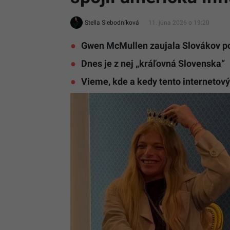
Stella Slebodníková
11. júna 2026 o 19:20
Gwen McMullen zaujala Slovákov p
Dnes je z nej „kráľovná Slovenska“
Vieme, kde a kedy tento internetový 