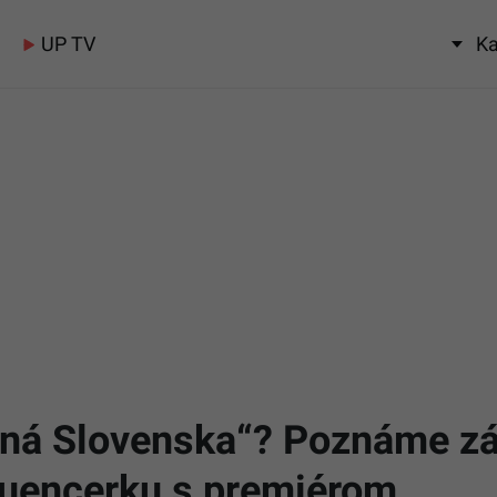
UP TV
Ka
vná Slovenska“? Poznáme záku
fluencerku s premiérom