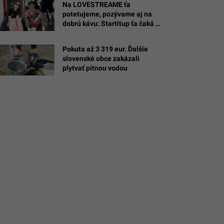
Na LOVESTREAME ťa
potetujeme, pozývame aj na
dobrú kávu: Startitup ťa čaká v
Media Village
.
Pokuta až 3 319 eur. Ďalšie
slovenské obce zakázali
thmcmullen
plytvať pitnou vodou