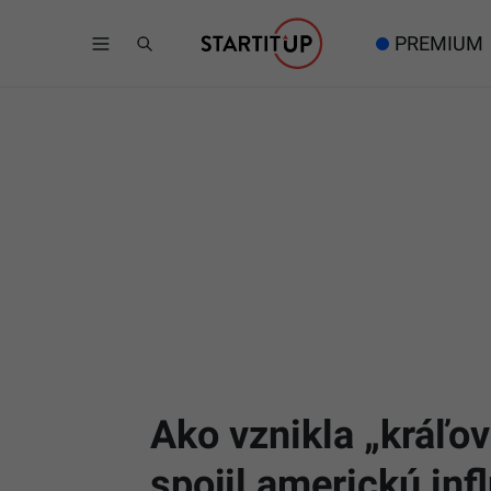
PREMIUM
Ako vznikla „kráľo
spojil americkú in