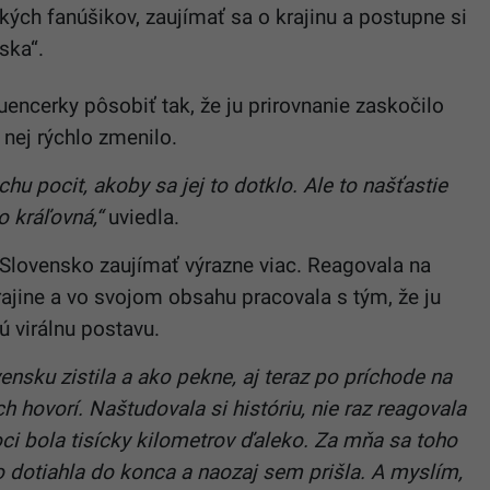
ých fanúšikov, zaujímať sa o krajinu a postupne si
ska“.
uencerky pôsobiť tak, že ju prirovnanie zaskočilo
 nej rýchlo zmenilo.
u pocit, akoby sa jej to dotklo. Ale to našťastie
o kráľovná,“
uviedla.
Slovensko zaujímať výrazne viac. Reagovala na
rajine a vo svojom obsahu pracovala s tým, že ju
ú virálnu postavu.
vensku zistila a ako pekne, aj teraz po príchode na
h hovorí. Naštudovala si históriu, nie raz reagovala
oci bola tisícky kilometrov ďaleko. Za mňa sa toho
to dotiahla do konca a naozaj sem prišla. A myslím,