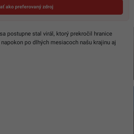
dať ako preferovaný zdroj
Startitup, odkaz sa otvorí v novom okne
postupne stal virál, ktorý prekročil hranice
 napokon po dlhých mesiacoch našu krajinu aj