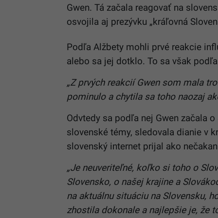
Gwen. Tá začala reagovať na slovensk
osvojila aj prezývku „kráľovná Sloven
Podľa Alžbety mohli prvé reakcie infl
alebo sa jej dotklo. To sa však podľa
„Z prvých reakcií Gwen som mala troch
pominulo a chytila sa toho naozaj ak
Odvtedy sa podľa nej Gwen začala o 
slovenské témy, sledovala dianie v k
slovenský internet prijal ako nečakan
„Je neuveriteľné, koľko si toho o Slo
Slovensko, o našej krajine a Slovákoc
na aktuálnu situáciu na Slovensku, h
zhostila dokonale a najlepšie je, že 