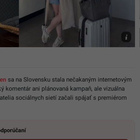
Na
snímke
Gwen
McMullen
Startitup,
IG/gwyne
en
sa na Slovensku stala nečakaným internetovým
 komentár ani plánovaná kampaň, ale vizuálna
atelia sociálnych sietí začali spájať s premiérom
 odporúčaní