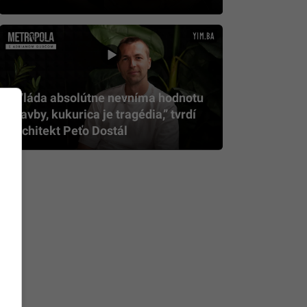
„Vláda absolútne nevníma hodnotu
stavby, kukurica je tragédia,” tvrdí
architekt Peťo Dostál