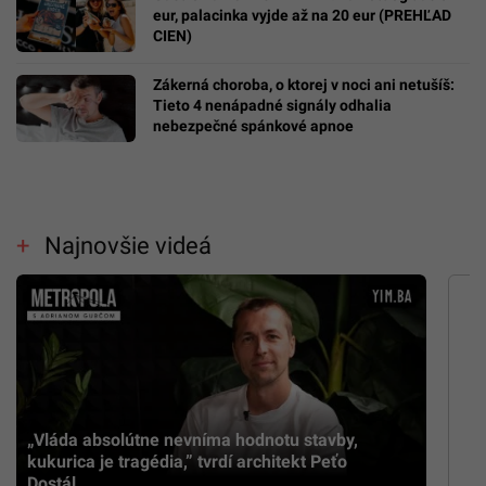
eur, palacinka vyjde až na 20 eur (PREHĽAD
CIEN)
Zákerná choroba, o ktorej v noci ani netušíš:
Tieto 4 nenápadné signály odhalia
nebezpečné spánkové apnoe
Najnovšie videá
„Vláda absolútne nevníma hodnotu stavby,
kukurica je tragédia,” tvrdí architekt Peťo
Dostál