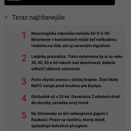
Teraz najčítanejšie
Neurologička odporúča metódu 60-5-3-30:
Mravčenie v končatinách môže byť neškodnou
reakciou na tlak, ale aj varovným signálom
Lekárka prezrádza: Tieto vyšetrenia by si vo veku
30, 40, 50 a 60 rokoch mal absolvovať, dokážu
odhaliť zákerné ochorenia
Putin chystá anexiu v ďalšej krajine. Štyri štáty
NATO varujú pred hrozbou pre Európu
Dôchodok už v 20-ke: Generácia Z odmieta drieť
do staroby, zavádza nový trend
Na Slovensku sa šíri nebezpečný gigant z
Kaukazu: Pozor na rastlinu, ktorej dotyk
spôsobuje bolestivé pľuzgiere