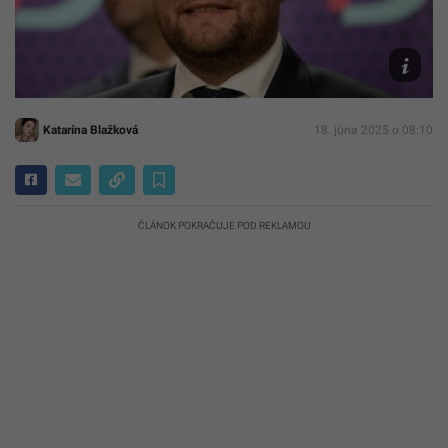
TASR/R
Hanc
Katarína Blažková
18. júna 2025 o 08:10
ČLÁNOK POKRAČUJE POD REKLAMOU