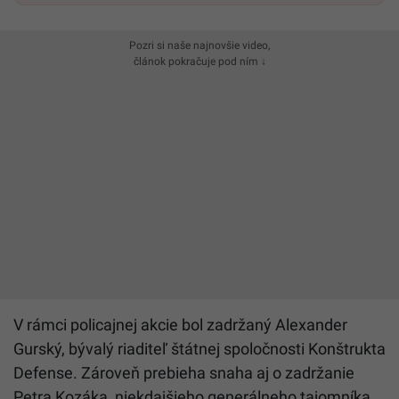
Pozri si naše najnovšie video,
článok pokračuje pod ním ↓
V rámci policajnej akcie bol zadržaný Alexander
Gurský, bývalý riaditeľ štátnej spoločnosti Konštrukta
Defense. Zároveň prebieha snaha aj o zadržanie
Petra Kozáka, niekdajšieho generálneho tajomníka