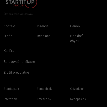
Člen združenia IAB Slovakia
Kontakt
Inzercia
Cenník
O nás
Redakcia
Nahlásiť
chybu
Kariéra
Spravovať notifikácie
Zrušiť predplatné
Startitup.sk
Fontech.sk
Odzadu.sk
Interez.sk
Emefka.sk
Receptik.sk