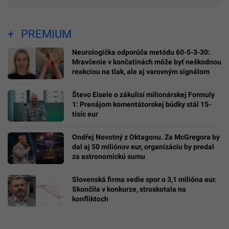
PREMIUM
Neurologička odporúča metódu 60-5-3-30:
Mravčenie v končatinách môže byť neškodnou
reakciou na tlak, ale aj varovným signálom
Števo Eisele o zákulisí milionárskej Formuly
1: Prenájom komentátorskej búdky stál 15-
tisíc eur
Ondřej Novotný z Oktagonu. Za McGregora by
dal aj 50 miliónov eur, organizáciu by predal
za astronomickú sumu
Slovenská firma vedie spor o 3,1 milióna eur.
Skončila v konkurze, stroskotala na
konfliktoch