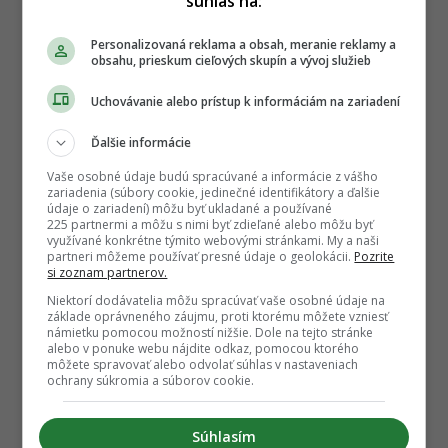
súhlas na:
Personalizovaná reklama a obsah, meranie reklamy a
obsahu, prieskum cieľových skupín a vývoj služieb
Uchovávanie alebo prístup k informáciám na zariadení
Ďalšie informácie
Vaše osobné údaje budú spracúvané a informácie z vášho
zariadenia (súbory cookie, jedinečné identifikátory a ďalšie
údaje o zariadení) môžu byť ukladané a používané
225 partnermi a môžu s nimi byť zdieľané alebo môžu byť
využívané konkrétne týmito webovými stránkami. My a naši
partneri môžeme používať presné údaje o geolokácii.
Pozrite
si zoznam partnerov.
Niektorí dodávatelia môžu spracúvať vaše osobné údaje na
základe oprávneného záujmu, proti ktorému môžete vzniesť
námietku pomocou možností nižšie. Dole na tejto stránke
alebo v ponuke webu nájdite odkaz, pomocou ktorého
môžete spravovať alebo odvolať súhlas v nastaveniach
ochrany súkromia a súborov cookie.
Súhlasím