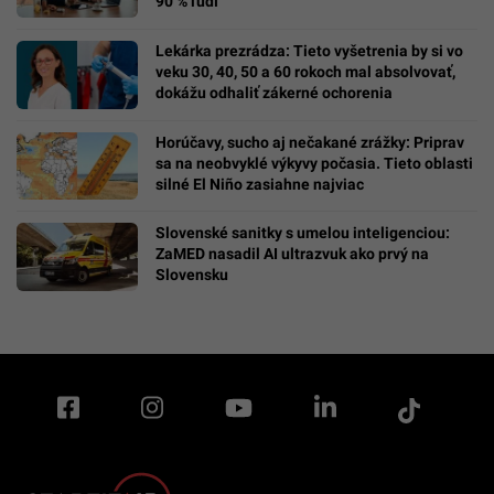
90 % ľudí
Lekárka prezrádza: Tieto vyšetrenia by si vo
veku 30, 40, 50 a 60 rokoch mal absolvovať,
dokážu odhaliť zákerné ochorenia
Horúčavy, sucho aj nečakané zrážky: Priprav
sa na neobvyklé výkyvy počasia. Tieto oblasti
silné El Niño zasiahne najviac
Slovenské sanitky s umelou inteligenciou:
ZaMED nasadil AI ultrazvuk ako prvý na
Slovensku