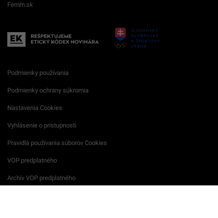
Femm.sk
Podmienky používania
Podmienky ochrany súkromia
Nastavenia Cookies
Vyhlásenie o prístupnosti
Pravidlá používania súborov Cookies
VOP predplatného
Archív VOP predplatného
Reklamačný formulár
VOP reklamných služieb