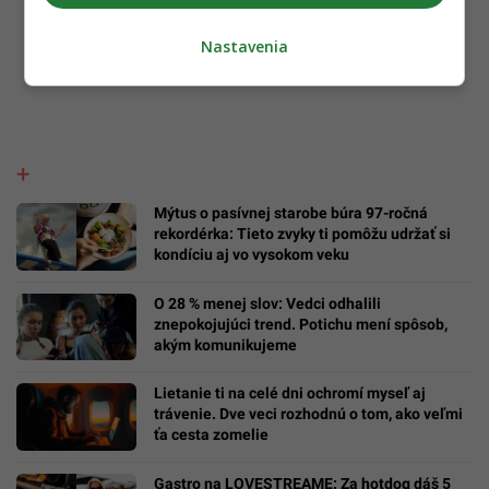
Nastavenia
Mýtus o pasívnej starobe búra 97-ročná
rekordérka: Tieto zvyky ti pomôžu udržať si
kondíciu aj vo vysokom veku
O 28 % menej slov: Vedci odhalili
znepokojujúci trend. Potichu mení spôsob,
akým komunikujeme
Lietanie ti na celé dni ochromí myseľ aj
trávenie. Dve veci rozhodnú o tom, ako veľmi
ťa cesta zomelie
Gastro na LOVESTREAME: Za hotdog dáš 5