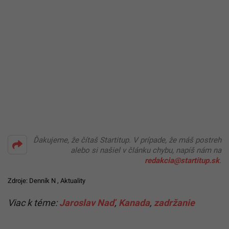
Ďakujeme, že čítaš Startitup. V prípade, že máš postreh
alebo si našiel v článku chybu, napíš nám na
redakcia@startitup.sk
.
Zdroje:
Denník N
,
Aktuality
Viac k téme:
Jaroslav Naď
,
Kanada
,
zadržanie