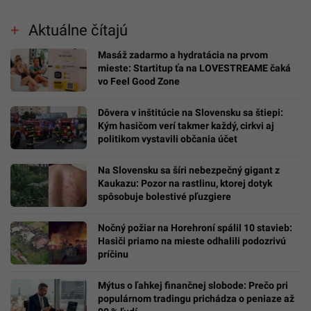
Aktuálne čítajú
Masáž zadarmo a hydratácia na prvom
mieste: Startitup ťa na LOVESTREAME čaká
vo Feel Good Zone
Dôvera v inštitúcie na Slovensku sa štiepi:
Kým hasičom verí takmer každý, cirkvi aj
politikom vystavili občania účet
Na Slovensku sa šíri nebezpečný gigant z
Kaukazu: Pozor na rastlinu, ktorej dotyk
spôsobuje bolestivé pľuzgiere
Nočný požiar na Horehroní spálil 10 stavieb:
Hasiči priamo na mieste odhalili podozrivú
príčinu
Mýtus o ľahkej finančnej slobode: Prečo pri
populárnom tradingu prichádza o peniaze až