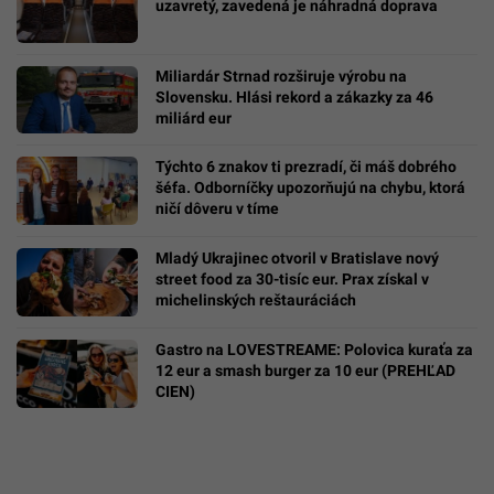
uzavretý, zavedená je náhradná doprava
Miliardár Strnad rozširuje výrobu na
Slovensku. Hlási rekord a zákazky za 46
miliárd eur
Týchto 6 znakov ti prezradí, či máš dobrého
šéfa. Odborníčky upozorňujú na chybu, ktorá
ničí dôveru v tíme
Mladý Ukrajinec otvoril v Bratislave nový
street food za 30-tisíc eur. Prax získal v
michelinských reštauráciách
Gastro na LOVESTREAME: Polovica kuraťa za
12 eur a smash burger za 10 eur (PREHĽAD
CIEN)