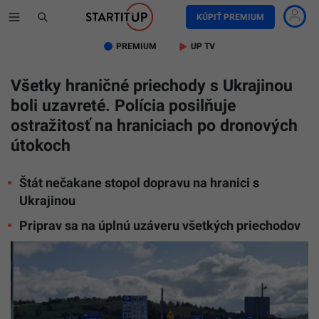
KÚPIŤ PREMIUM
PREMIUM
UP TV
Všetky hraničné priechody s Ukrajinou
boli uzavreté. Polícia posilňuje
ostražitosť na hraniciach po dronových
útokoch
Štát nečakane stopol dopravu na hranici s
Ukrajinou
Priprav sa na úplnú uzáveru všetkých priechodov