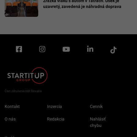
Zrážka vlaku s autom v Tatrách: Úsek je
uzavretý, zavedená je náhradná doprava
Člen združenia IAB Slovakia
Kontakt
Inzercia
Cenník
O nás
Redakcia
Nahlásiť
chybu