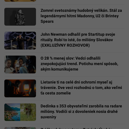
Zomrel svetoznámy hudobný velikán. Stál za
legendárnymi hitmi Madonny, U2 či Brintey
Spears
John Newman odhalil pre Startitup svoje
rituály. Robí to isté, čo milióny Slovákov
(EXKLUZÍVNY ROZHOVOR)
O 28 % menej slov: Vedci odhalili
znepokojujúci trend. Potichu mení spôsob,
akým komunikujeme
Lietanie ti na celé dni ochromí myseľ aj
trávenie. Dve veci rozhodnú o tom, ako veľmi
ťa cesta zomelie
Dedinka s 353 obyvateľmi zarobila na radare
milióny. Vodiči si z dovoleniek nosia drahé
suveníry