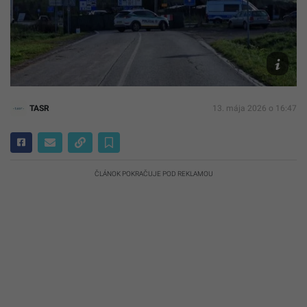
Ilustračn
foto
TASR/Mir
Mlynárov
TASR
13. mája 2026 o 16:47
ČLÁNOK POKRAČUJE POD REKLAMOU