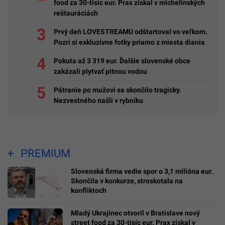
food za 30-tisíc eur. Prax získal v michelinských
reštauráciách
Prvý deň LOVESTREAMU odštartoval vo veľkom.
Pozri si exkluzívne fotky priamo z miesta diania
Pokuta až 3 319 eur. Ďalšie slovenské obce
zakázali plytvať pitnou vodou
Pátranie po mužovi sa skončilo tragicky.
Nezvestného našli v rybníku
PREMIUM
Slovenská firma vedie spor o 3,1 milióna eur.
Skončila v konkurze, stroskotala na
konfliktoch
Mladý Ukrajinec otvoril v Bratislave nový
street food za 30-tisíc eur. Prax získal v