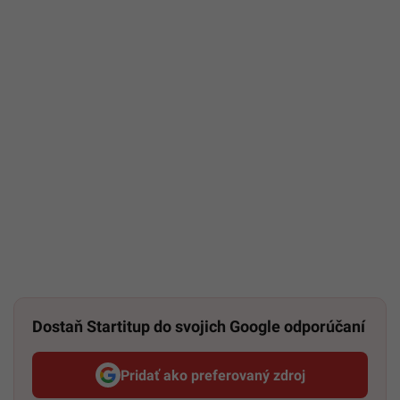
Dostaň Startitup do svojich Google odporúčaní
Pridať ako preferovaný zdroj
Startitup, odkaz sa otvorí v n