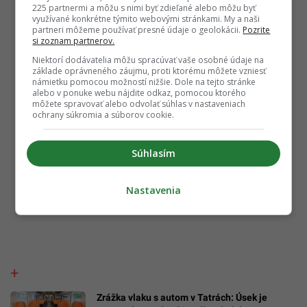
225 partnermi a môžu s nimi byť zdieľané alebo môžu byť
využívané konkrétne týmito webovými stránkami. My a naši
partneri môžeme používať presné údaje o geolokácii.
Pozrite
si zoznam partnerov.
Niektorí dodávatelia môžu spracúvať vaše osobné údaje na
základe oprávneného záujmu, proti ktorému môžete vzniesť
námietku pomocou možností nižšie. Dole na tejto stránke
alebo v ponuke webu nájdite odkaz, pomocou ktorého
môžete spravovať alebo odvolať súhlas v nastaveniach
ochrany súkromia a súborov cookie.
Súhlasím
Nastavenia
Zrážka vlaku s autom v Tatrách: Úsek je