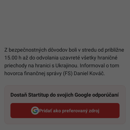
Z bezpečnostných dôvodov boli v stredu od približne
15.00 h až do odvolania uzavreté všetky hraničné
priechody na hranici s Ukrajinou. Informoval o tom
hovorca finančnej správy (FS) Daniel Kováč.
Dostaň Startitup do svojich Google odporúčaní
Pridať ako preferovaný zdroj
Startitup, odkaz sa otvorí v n