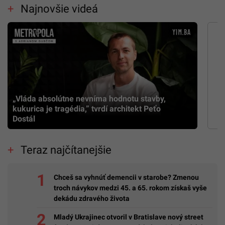
Najnovšie videá
„Vláda absolútne nevníma hodnotu stavby,
kukurica je tragédia,” tvrdí architekt Peťo
Dostál
Teraz najčítanejšie
Chceš sa vyhnúť demencii v starobe? Zmenou
troch návykov medzi 45. a 65. rokom získaš vyše
dekádu zdravého života
Mladý Ukrajinec otvoril v Bratislave nový street