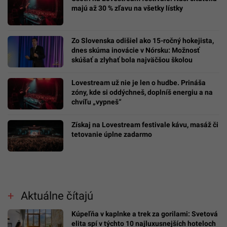
majú až 30 % zľavu na všetky lístky
Zo Slovenska odišiel ako 15-ročný hokejista,
dnes skúma inovácie v Nórsku: Možnosť
skúšať a zlyhať bola najväčšou školou
Lovestream už nie je len o hudbe. Prináša
zóny, kde si oddýchneš, doplníš energiu a na
chvíľu „vypneš“
Získaj na Lovestream festivale kávu, masáž či
tetovanie úplne zadarmo
Aktuálne čítajú
Kúpeľňa v kaplnke a trek za gorilami: Svetová
elita spí v týchto 10 najluxusnejších hoteloch