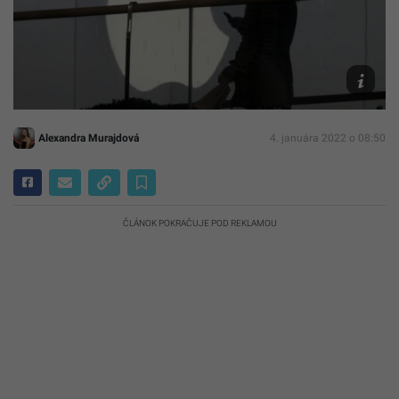
TASR/AP
Photo/N
Han
Guan,
File
Alexandra Murajdová
4. januára 2022 o 08:50
ČLÁNOK POKRAČUJE POD REKLAMOU