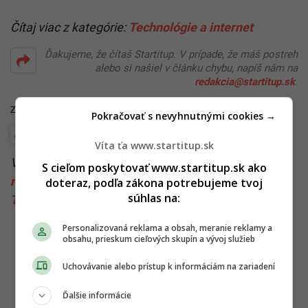
Čítaj viac z kategórie:
Technológie a internet
Ďakujeme, že čítaš Startitup. V prípade, že máš postreh
alebo si našiel v článku chybu, napíš nám na
redakcia@startitup.sk
.
Zdroje:
The New York Post
,
The Jerusalem Post
Pokračovať s nevyhnutnými cookies →
Financie a kryptomeny
Technológie a internet
Víta ťa www.startitup.sk
Viac k téme:
apple
,
apple music
,
Apple TV
,
iphone
,
S cieľom poskytovať www.startitup.sk ako
macbook
,
rekord
,
steve jobs
,
steve wozniak
,
doteraz, podľa zákona potrebujeme tvoj
súhlas na:
Technológie
,
trh
Personalizovaná reklama a obsah, meranie reklamy a
obsahu, prieskum cieľových skupín a vývoj služieb
Uchovávanie alebo prístup k informáciám na zariadení
Ďalšie informácie