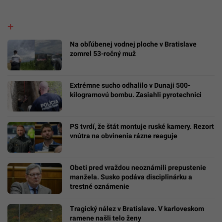
Na obľúbenej vodnej ploche v Bratislave
zomrel 53-ročný muž
Extrémne sucho odhalilo v Dunaji 500-
kilogramovú bombu. Zasiahli pyrotechnici
PS tvrdí, že štát montuje ruské kamery. Rezort
vnútra na obvinenia rázne reaguje
Obeti pred vraždou neoznámili prepustenie
manžela. Susko podáva disciplinárku a
trestné oznámenie
Tragický nález v Bratislave. V karloveskom
ramene našli telo ženy