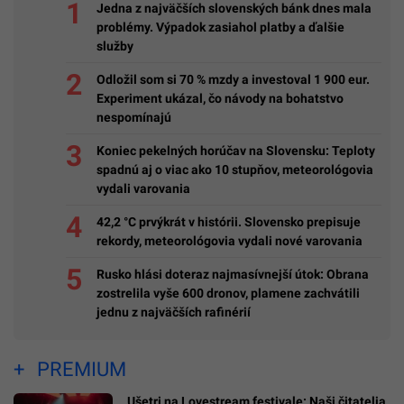
Jedna z najväčších slovenských bánk dnes mala
problémy. Výpadok zasiahol platby a ďalšie
služby
Odložil som si 70 % mzdy a investoval 1 900 eur.
Experiment ukázal, čo návody na bohatstvo
nespomínajú
Koniec pekelných horúčav na Slovensku: Teploty
spadnú aj o viac ako 10 stupňov, meteorológovia
vydali varovania
42,2 °C prvýkrát v histórii. Slovensko prepisuje
rekordy, meteorológovia vydali nové varovania
Rusko hlási doteraz najmasívnejší útok: Obrana
zostrelila vyše 600 dronov, plamene zachvátili
jednu z najväčších rafinérií
PREMIUM
Ušetri na Lovestream festivale: Naši čitatelia