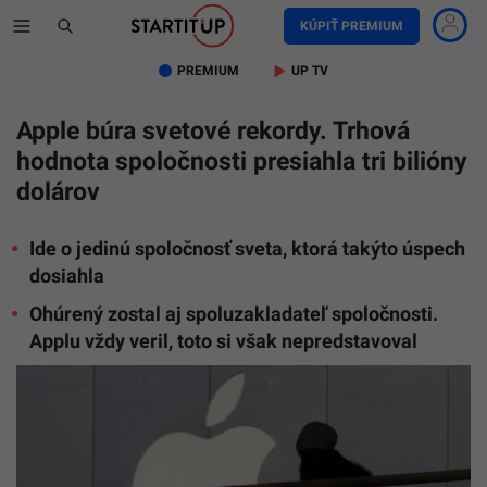
KÚPIŤ PREMIUM
PREMIUM
UP TV
Apple búra svetové rekordy. Trhová
hodnota spoločnosti presiahla tri bilióny
dolárov
Ide o jedinú spoločnosť sveta, ktorá takýto úspech
dosiahla
Ohúrený zostal aj spoluzakladateľ spoločnosti.
Applu vždy veril, toto si však nepredstavoval