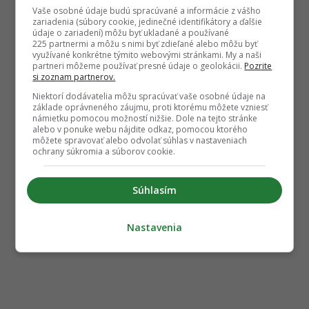
Vaše osobné údaje budú spracúvané a informácie z vášho
zariadenia (súbory cookie, jedinečné identifikátory a ďalšie
údaje o zariadení) môžu byť ukladané a používané
225 partnermi a môžu s nimi byť zdieľané alebo môžu byť
využívané konkrétne týmito webovými stránkami. My a naši
partneri môžeme používať presné údaje o geolokácii.
Pozrite
si zoznam partnerov.
Niektorí dodávatelia môžu spracúvať vaše osobné údaje na
základe oprávneného záujmu, proti ktorému môžete vzniesť
námietku pomocou možností nižšie. Dole na tejto stránke
alebo v ponuke webu nájdite odkaz, pomocou ktorého
môžete spravovať alebo odvolať súhlas v nastaveniach
ochrany súkromia a súborov cookie.
Súhlasím
Nastavenia