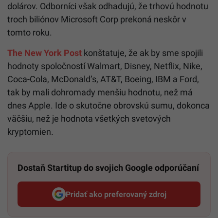
dolárov. Odborníci však odhadujú, že trhovú hodnotu
troch biliónov Microsoft Corp prekoná neskôr v
tomto roku.
The New York Post
konštatuje, že ak by sme spojili
hodnoty spoločností Walmart, Disney, Netflix, Nike,
Coca-Cola, McDonald’s, AT&T, Boeing, IBM a Ford,
tak by mali dohromady menšiu hodnotu, než má
dnes Apple. Ide o skutočne obrovskú sumu, dokonca
väčšiu, než je hodnota všetkých svetových
kryptomien.
Dostaň Startitup do svojich Google odporúčaní
Pridať ako preferovaný zdroj
Startitup, odkaz sa otvorí v n