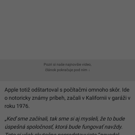
Pozri si naše najnovšie video,
článok pokračuje pod ním ↓
Apple totiž odštartoval s počítačmi omnoho skôr. Ide
o notoricky známy príbeh, začali v Kalifornii v garáži v
roku 1976.
„
Keď sme začínali, tak sme si aj mysleli, že to bude
úspešná spoločnosť, ktorá bude fungovať navždy.
Toto si však skutočne nepredstavujete,“
povedal