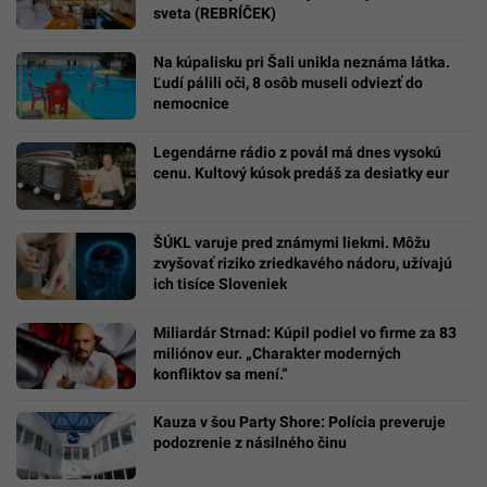
sveta (REBRÍČEK)
Na kúpalisku pri Šali unikla neznáma látka.
Ľudí pálili oči, 8 osôb museli odviezť do
nemocnice
Legendárne rádio z povál má dnes vysokú
cenu. Kultový kúsok predáš za desiatky eur
ŠÚKL varuje pred známymi liekmi. Môžu
zvyšovať riziko zriedkavého nádoru, užívajú
ich tisíce Sloveniek
Miliardár Strnad: Kúpil podiel vo firme za 83
miliónov eur. „Charakter moderných
konfliktov sa mení.“
Kauza v šou Party Shore: Polícia preveruje
podozrenie z násilného činu