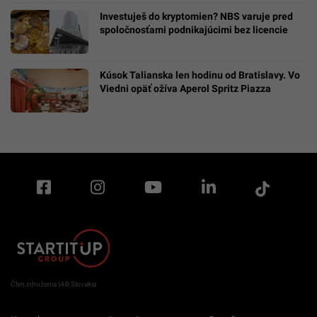
Investuješ do kryptomien? NBS varuje pred
spoločnosťami podnikajúcimi bez licencie
Kúsok Talianska len hodinu od Bratislavy. Vo
Viedni opäť ožíva Aperol Spritz Piazza
Člen združenia IAB Slovakia