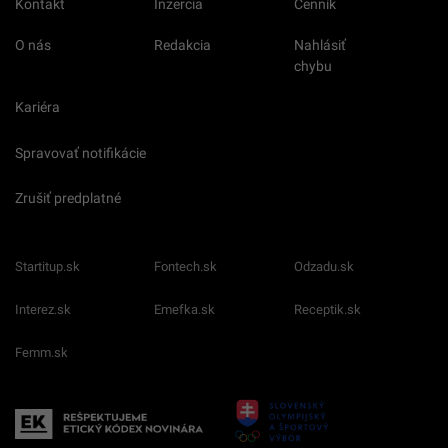
Kontakt
Inzercia
Cenník
O nás
Redakcia
Nahlásiť
chybu
Kariéra
Spravovať notifikácie
Zrušiť predplatné
Startitup.sk
Fontech.sk
Odzadu.sk
Interez.sk
Emefka.sk
Receptik.sk
Femm.sk