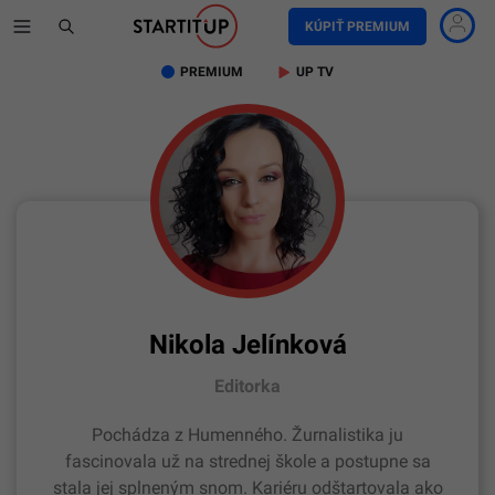
KÚPIŤ PREMIUM
PREMIUM
UP TV
Nikola Jelínková
Editorka
Pochádza z Humenného. Žurnalistika ju
fascinovala už na strednej škole a postupne sa
stala jej splneným snom. Kariéru odštartovala ako