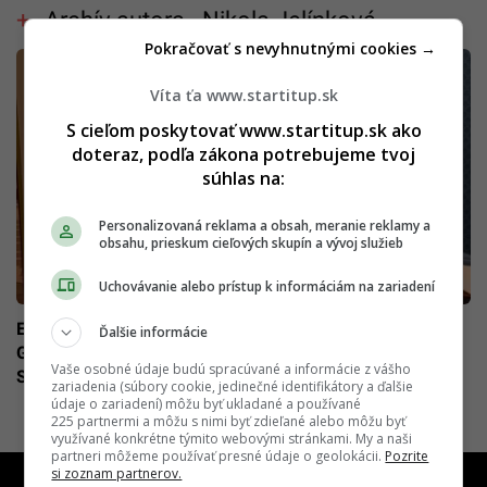
Archív autora - Nikola Jelínková
Pokračovať s nevyhnutnými cookies →
Víta ťa www.startitup.sk
S cieľom poskytovať www.startitup.sk ako
doteraz, podľa zákona potrebujeme tvoj
súhlas na:
Personalizovaná reklama a obsah, meranie reklamy a
obsahu, prieskum cieľových skupín a vývoj služieb
Uchovávanie alebo prístup k informáciám na zariadení
EXKLUZÍVNE: „Kráľovná Slovenska“ je už v Bratislave.
Ďalšie informácie
Gwen McMullen na ceste po strednej Európe navštívila aj
Vaše osobné údaje budú spracúvané a informácie z vášho
Slovensko
zariadenia (súbory cookie, jedinečné identifikátory a ďalšie
údaje o zariadení) môžu byť ukladané a používané
225 partnermi a môžu s nimi byť zdieľané alebo môžu byť
využívané konkrétne týmito webovými stránkami. My a naši
partneri môžeme používať presné údaje o geolokácii.
Pozrite
si zoznam partnerov.