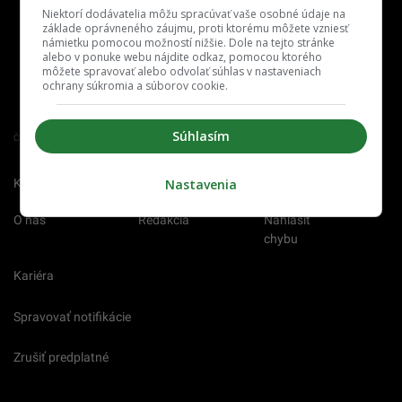
Niektorí dodávatelia môžu spracúvať vaše osobné údaje na
základe oprávneného záujmu, proti ktorému môžete vzniesť
námietku pomocou možností nižšie. Dole na tejto stránke
alebo v ponuke webu nájdite odkaz, pomocou ktorého
môžete spravovať alebo odvolať súhlas v nastaveniach
ochrany súkromia a súborov cookie.
Súhlasím
Člen združenia IAB Slovakia
Nastavenia
Kontakt
Inzercia
Cenník
O nás
Redakcia
Nahlásiť
chybu
Kariéra
Spravovať notifikácie
Zrušiť predplatné