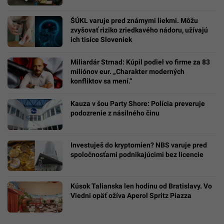
ŠÚKL varuje pred známymi liekmi. Môžu
zvyšovať riziko zriedkavého nádoru, užívajú
ich tisíce Sloveniek
Miliardár Strnad: Kúpil podiel vo firme za 83
miliónov eur. „Charakter moderných
konfliktov sa mení.“
Kauza v šou Party Shore: Polícia preveruje
podozrenie z násilného činu
Investuješ do kryptomien? NBS varuje pred
spoločnosťami podnikajúcimi bez licencie
Kúsok Talianska len hodinu od Bratislavy. Vo
Viedni opäť ožíva Aperol Spritz Piazza