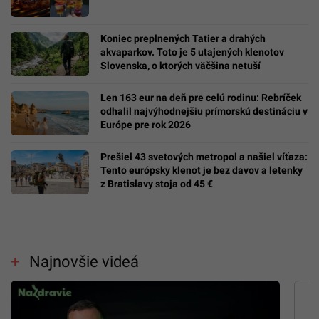
Koniec preplnených Tatier a drahých
akvaparkov. Toto je 5 utajených klenotov
Slovenska, o ktorých väčšina netuší
Len 163 eur na deň pre celú rodinu: Rebríček
odhalil najvýhodnejšiu prímorskú destináciu v
Európe pre rok 2026
Prešiel 43 svetových metropol a našiel víťaza:
Tento európsky klenot je bez davov a letenky
z Bratislavy stoja od 45 €
Najnovšie videá