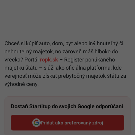
Chceš si kúpiť auto, dom, byt alebo iný hnuteľný či
nehnuteľný majetok, no zároveň máš hlboko do
vrecka? Portál
ropk.sk
– Register ponúkaného
majetku štátu – slúži ako oficiálna platforma, kde
verejnosť môže získať prebytočný majetok štátu za
výhodné ceny.
Dostaň Startitup do svojich Google odporúčaní
Pridať ako preferovaný zdroj
Startitup, odkaz sa otvorí v n