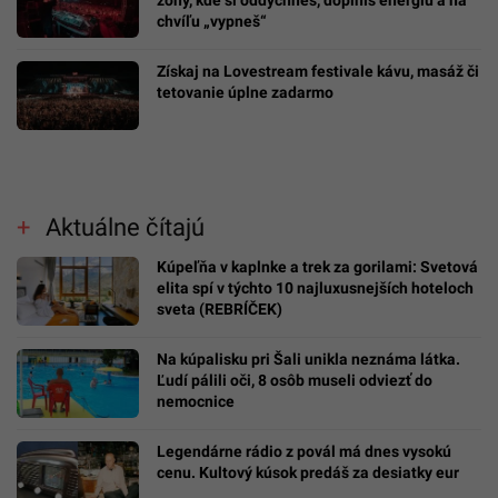
zóny, kde si oddýchneš, doplníš energiu a na
chvíľu „vypneš“
Získaj na Lovestream festivale kávu, masáž či
tetovanie úplne zadarmo
Aktuálne čítajú
Kúpeľňa v kaplnke a trek za gorilami: Svetová
elita spí v týchto 10 najluxusnejších hoteloch
sveta (REBRÍČEK)
Na kúpalisku pri Šali unikla neznáma látka.
Ľudí pálili oči, 8 osôb museli odviezť do
nemocnice
Legendárne rádio z povál má dnes vysokú
cenu. Kultový kúsok predáš za desiatky eur