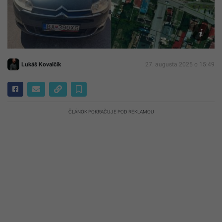
Reprofoto
ropk.sk
Lukáš Kovalčík
27. augusta 2025 o 15:49
ČLÁNOK POKRAČUJE POD REKLAMOU