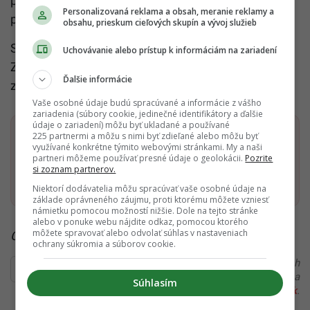
pozemku je 2 380 eur, spôsob predaja je osobitné
Personalizovaná reklama a obsah, meranie reklamy a
ponukové konanie.
obsahu, prieskum cieľových skupín a vývoj služieb
Svoju ponuku môžeš doručiť do 11. 9. 2025.
Uchovávanie alebo prístup k informáciám na zariadení
Zábezpeka záujemcu, s ktorým sa uzavrela kúpna
Ďalšie informácie
zmluva, sa zarátava na splatenie kúpnej ceny.
Vaše osobné údaje budú spracúvané a informácie z vášho
zariadenia (súbory cookie, jedinečné identifikátory a ďalšie
údaje o zariadení) môžu byť ukladané a používané
Dostaň Startitup do svojich Google odporúčaní
225 partnermi a môžu s nimi byť zdieľané alebo môžu byť
využívané konkrétne týmito webovými stránkami. My a naši
partneri môžeme používať presné údaje o geolokácii.
Pozrite
si zoznam partnerov.
Pridať ako preferovaný zdroj
Startitup, odkaz sa otvorí v n
Niektorí dodávatelia môžu spracúvať vaše osobné údaje na
základe oprávneného záujmu, proti ktorému môžete vzniesť
námietku pomocou možností nižšie. Dole na tejto stránke
alebo v ponuke webu nájdite odkaz, pomocou ktorého
môžete spravovať alebo odvolať súhlas v nastaveniach
Čítaj viac z kategórie:
Nehnuteľnosti
ochrany súkromia a súborov cookie.
Ďakujeme, že čítaš Startitup. V prípade, že máš postreh
alebo si našiel v článku chybu, napíš nám na
Súhlasím
redakcia@startitup.sk
.