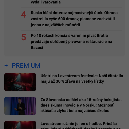
vydali varovania
Rusko hlási doteraz najmasívnejší útok: Obrana
zostrelila vyše 600 dronov, plamene zachvátili
jednu z najväčších rafinérií
Po 10 rokoch končia s varením piva: Bratia
predávajú obľúbený pivovar a reštaurácie na
Bazoši
PREMIUM
Ušetri na Lovestream festivale: Naši čitatelia
majú až 30 % zľavu na všetky lístky
Zo Slovenska odišiel ako 15-ročný hokejista,
dnes skúma inovácie v Nórsku: Možnosť
skúšať a zlyhať bola najväčšou školou
Lovestream už nie je len o hudbe. Prináša