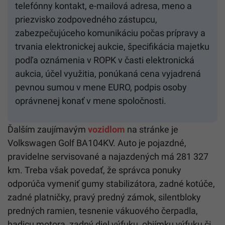
telefónny kontakt, e-mailová adresa, meno a
priezvisko zodpovedného zástupcu,
zabezpečujúceho komunikáciu počas prípravy a
trvania elektronickej aukcie, špecifikácia majetku
podľa oznámenia v ROPK v časti elektronická
aukcia, účel využitia, ponúkaná cena vyjadrená
pevnou sumou v mene EURO, podpis osoby
oprávnenej konať v mene spoločnosti.
Ďalším zaujímavým
vozidlom
na stránke je
Volkswagen Golf BA104KV. Auto je pojazdné,
pravidelne servisované a najazdených má 281 327
km. Treba však povedať, že správca ponuky
odporúča vymeniť gumy stabilizátora, zadné kotúče,
zadné platničky, pravý predný zámok, silentbloky
predných ramien, tesnenie vákuového čerpadla,
hadicu motora, zadný diel výfuku, objímku výfuku či