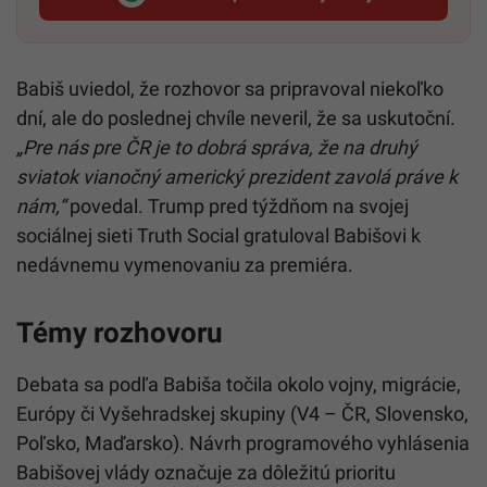
Startitup, odkaz sa otvorí v n
Babiš uviedol, že rozhovor sa pripravoval niekoľko
dní, ale do poslednej chvíle neveril, že sa uskutoční.
„Pre nás pre ČR je to dobrá správa, že na druhý
sviatok vianočný americký prezident zavolá práve k
nám,“
povedal. Trump pred týždňom na svojej
sociálnej sieti Truth Social gratuloval Babišovi k
nedávnemu vymenovaniu za premiéra.
Témy rozhovoru
Debata sa podľa Babiša točila okolo vojny, migrácie,
Európy či Vyšehradskej skupiny (V4 – ČR, Slovensko,
Poľsko, Maďarsko). Návrh programového vyhlásenia
Babišovej vlády označuje za dôležitú prioritu