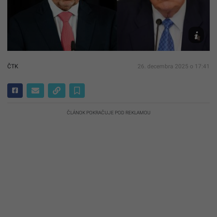
fotografi
TASR/
Jaroslav
Novák,
TASR/AP
ČTK
26. decembra 2025 o 17:41
ČLÁNOK POKRAČUJE POD REKLAMOU