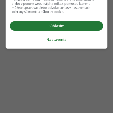
alebo v ponuke webu nájdite odkaz, pomocou ktorého
môžete spravovať alebo odvolať súhlas v nastaveniach
ochrany súkromia a súborov cookie.
Súhlasím
Nastavenia