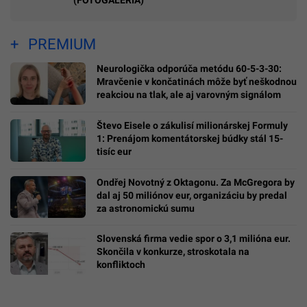
(FOTOGALÉRIA)
PREMIUM
Neurologička odporúča metódu 60-5-3-30:
Mravčenie v končatinách môže byť neškodnou
reakciou na tlak, ale aj varovným signálom
Števo Eisele o zákulisí milionárskej Formuly
1: Prenájom komentátorskej búdky stál 15-
tisíc eur
Ondřej Novotný z Oktagonu. Za McGregora by
dal aj 50 miliónov eur, organizáciu by predal
za astronomickú sumu
Slovenská firma vedie spor o 3,1 milióna eur.
Skončila v konkurze, stroskotala na
konfliktoch