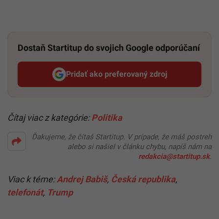
Dostaň Startitup do svojich Google odporúčaní
Pridať ako preferovaný zdroj
Startitup, odkaz sa otvorí v n
Čítaj viac z kategórie:
Politika
Ďakujeme, že čítaš Startitup. V prípade, že máš postreh
alebo si našiel v článku chybu, napíš nám na
redakcia@startitup.sk
.
Viac k téme:
Andrej Babiš
,
Česká republika
,
telefonát
,
Trump