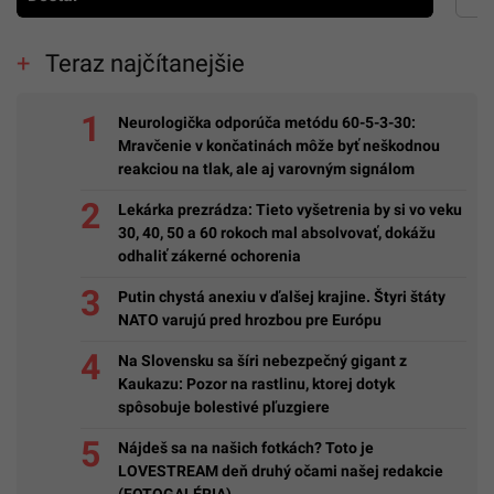
Teraz najčítanejšie
Neurologička odporúča metódu 60-5-3-30:
Mravčenie v končatinách môže byť neškodnou
reakciou na tlak, ale aj varovným signálom
Lekárka prezrádza: Tieto vyšetrenia by si vo veku
30, 40, 50 a 60 rokoch mal absolvovať, dokážu
odhaliť zákerné ochorenia
Putin chystá anexiu v ďalšej krajine. Štyri štáty
NATO varujú pred hrozbou pre Európu
Na Slovensku sa šíri nebezpečný gigant z
Kaukazu: Pozor na rastlinu, ktorej dotyk
spôsobuje bolestivé pľuzgiere
Nájdeš sa na našich fotkách? Toto je
LOVESTREAM deň druhý očami našej redakcie