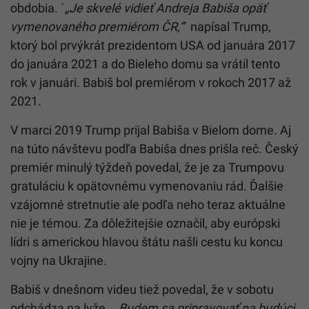
obdobia. `
„Je skvelé vidieť Andreja Babiša opäť
vymenovaného premiérom ČR,“
` napísal Trump,
ktorý bol prvýkrát prezidentom USA od januára 2017
do januára 2021 a do Bieleho domu sa vrátil tento
rok v januári. Babiš bol premiérom v rokoch 2017 až
2021.
V marci 2019 Trump prijal Babiša v Bielom dome. Aj
na túto návštevu podľa Babiša dnes prišla reč. Český
premiér minulý týždeň povedal, že je za Trumpovu
gratuláciu k opätovnému vymenovaniu rád. Ďalšie
vzájomné stretnutie ale podľa neho teraz aktuálne
nie je témou. Za dôležitejšie označil, aby európski
lídri s americkou hlavou štátu našli cestu ku koncu
vojny na Ukrajine.
Babiš v dnešnom videu tiež povedal, že v sobotu
odchádza na lyže.
„Budem sa pripravovať na budúci