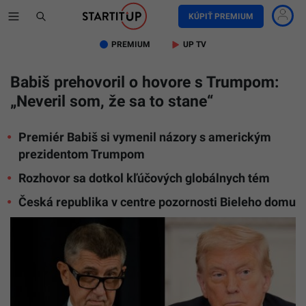
KÚPIŤ PREMIUM
PREMIUM
UP TV
Babiš prehovoril o hovore s Trumpom:
„Neveril som, že sa to stane“
Premiér Babiš si vymenil názory s americkým
prezidentom Trumpom
Rozhovor sa dotkol kľúčových globálnych tém
Česká republika v centre pozornosti Bieleho domu
Ilustračn