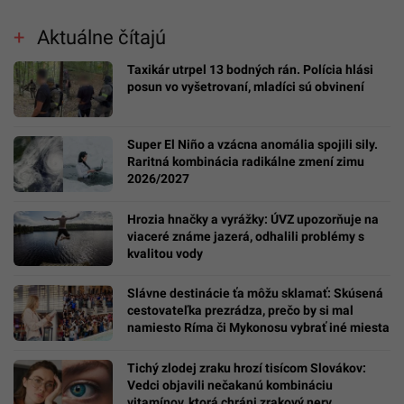
Aktuálne čítajú
Taxikár utrpel 13 bodných rán. Polícia hlási
posun vo vyšetrovaní, mladíci sú obvinení
Super El Niño a vzácna anomália spojili sily.
Raritná kombinácia radikálne zmení zimu
2026/2027
Hrozia hnačky a vyrážky: ÚVZ upozorňuje na
viaceré známe jazerá, odhalili problémy s
kvalitou vody
Slávne destinácie ťa môžu sklamať: Skúsená
cestovateľka prezrádza, prečo by si mal
namiesto Ríma či Mykonosu vybrať iné miesta
Tichý zlodej zraku hrozí tisícom Slovákov:
Vedci objavili nečakanú kombináciu
vitamínov, ktorá chráni zrakový nerv