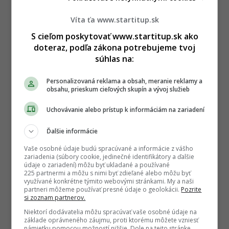
Víta ťa www.startitup.sk
S cieľom poskytovať www.startitup.sk ako
doteraz, podľa zákona potrebujeme tvoj
súhlas na:
Personalizovaná reklama a obsah, meranie reklamy a
obsahu, prieskum cieľových skupín a vývoj služieb
Uchovávanie alebo prístup k informáciám na zariadení
Ďalšie informácie
Vaše osobné údaje budú spracúvané a informácie z vášho
zariadenia (súbory cookie, jedinečné identifikátory a ďalšie
údaje o zariadení) môžu byť ukladané a používané
225 partnermi a môžu s nimi byť zdieľané alebo môžu byť
využívané konkrétne týmito webovými stránkami. My a naši
partneri môžeme používať presné údaje o geolokácii.
Pozrite
si zoznam partnerov.
Niektorí dodávatelia môžu spracúvať vaše osobné údaje na
základe oprávneného záujmu, proti ktorému môžete vzniesť
námietku pomocou možností nižšie. Dole na tejto stránke