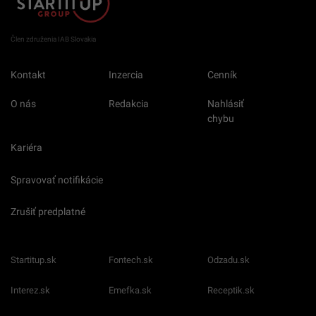
Člen združenia IAB Slovakia
Kontakt
Inzercia
Cenník
O nás
Redakcia
Nahlásiť
chybu
Kariéra
Spravovať notifikácie
Zrušiť predplatné
Startitup.sk
Fontech.sk
Odzadu.sk
Interez.sk
Emefka.sk
Receptik.sk