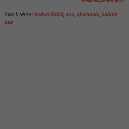
redakcia@startitup.sk
.
Viac k téme:
Andrej Babiš
,
ano
,
obvinenie
,
zabitie
psa