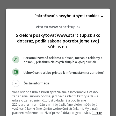
Pokračovať s nevyhnutnými cookies →
Víta ťa www.startitup.sk
S cieľom poskytovať www.startitup.sk ako
doteraz, podľa zákona potrebujeme tvoj
súhlas na:
Personalizovaná reklama a obsah, meranie reklamy a
obsahu, prieskum cieľových skupín a vývoj služieb
Uchovávanie alebo prístup k informáciám na zariadení
Ďalšie informácie
Vaše osobné údaje budú spracúvané a informácie z vášho
zariadenia (súbory cookie, jedinečné identifikátory a ďalšie
údaje o zariadení) môžu byť ukladané a používané
225 partnermi a môžu s nimi byť zdieľané alebo môžu byť
využívané konkrétne týmito webovými stránkami. My a naši
partneri môžeme používať presné údaje o geolokácii.
Pozrite