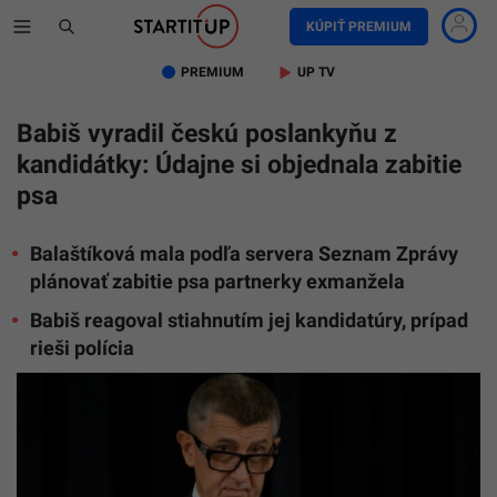
KÚPIŤ PREMIUM
PREMIUM
UP TV
Babiš vyradil českú poslankyňu z
kandidátky: Údajne si objednala zabitie
psa
Balaštíková mala podľa servera Seznam Zprávy
plánovať zabitie psa partnerky exmanžela
Babiš reagoval stiahnutím jej kandidatúry, prípad
rieši polícia