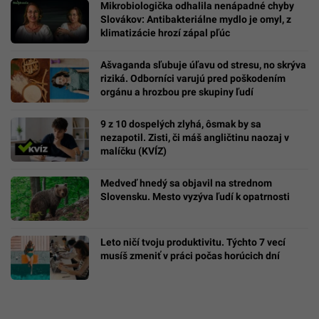
Mikrobiologička odhalila nenápadné chyby
Slovákov: Antibakteriálne mydlo je omyl, z
klimatizácie hrozí zápal pľúc
Ašvaganda sľubuje úľavu od stresu, no skrýva
riziká. Odborníci varujú pred poškodením
orgánu a hrozbou pre skupiny ľudí
9 z 10 dospelých zlyhá, ôsmak by sa
nezapotil. Zisti, či máš angličtinu naozaj v
malíčku (KVÍZ)
Medveď hnedý sa objavil na strednom
Slovensku. Mesto vyzýva ľudí k opatrnosti
Leto ničí tvoju produktivitu. Týchto 7 vecí
musíš zmeniť v práci počas horúcich dní