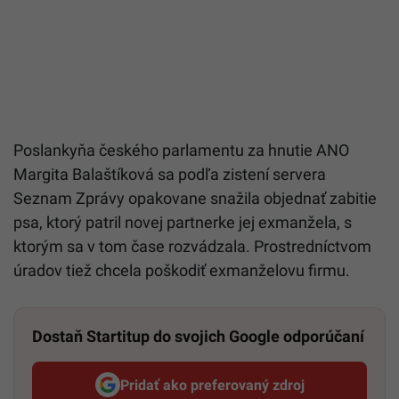
Poslankyňa českého parlamentu za hnutie ANO
Margita Balaštíková sa podľa zistení servera
Seznam Zprávy opakovane snažila objednať zabitie
psa, ktorý patril novej partnerke jej exmanžela, s
ktorým sa v tom čase rozvádzala. Prostredníctvom
úradov tiež chcela poškodiť exmanželovu firmu.
Dostaň Startitup do svojich Google odporúčaní
Pridať ako preferovaný zdroj
Startitup, odkaz sa otvorí v n