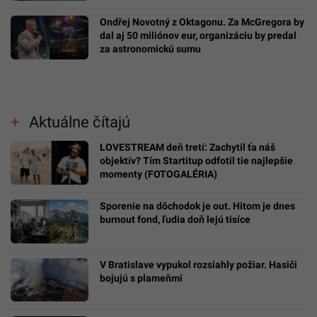
Ondřej Novotný z Oktagonu. Za McGregora by
dal aj 50 miliónov eur, organizáciu by predal
za astronomickú sumu
Aktuálne čítajú
LOVESTREAM deň tretí: Zachytil ťa náš
objektív? Tím Startitup odfotil tie najlepšie
momenty (FOTOGALÉRIA)
Sporenie na dôchodok je out. Hitom je dnes
burnout fond, ľudia doň lejú tisíce
V Bratislave vypukol rozsiahly požiar. Hasiči
bojujú s plameňmi