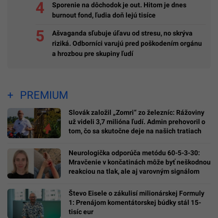
Sporenie na dôchodok je out. Hitom je dnes
burnout fond, ľudia doň lejú tisíce
Ašvaganda sľubuje úľavu od stresu, no skrýva
riziká. Odborníci varujú pred poškodením orgánu
a hrozbou pre skupiny ľudí
PREMIUM
Slovák založil „Zomri“ zo železníc: Rážoviny
už videli 3,7 milióna ľudí. Admin prehovoril o
tom, čo sa skutočne deje na našich tratiach
Neurologička odporúča metódu 60-5-3-30:
Mravčenie v končatinách môže byť neškodnou
reakciou na tlak, ale aj varovným signálom
Števo Eisele o zákulisí milionárskej Formuly
1: Prenájom komentátorskej búdky stál 15-
tisíc eur