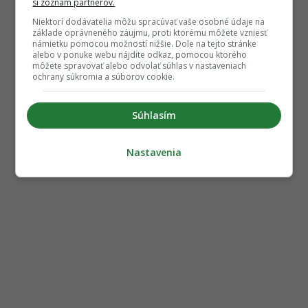
si zoznam partnerov.
Niektorí dodávatelia môžu spracúvať vaše osobné údaje na
základe oprávneného záujmu, proti ktorému môžete vzniesť
námietku pomocou možností nižšie. Dole na tejto stránke
alebo v ponuke webu nájdite odkaz, pomocou ktorého
môžete spravovať alebo odvolať súhlas v nastaveniach
ochrany súkromia a súborov cookie.
Súhlasím
Nastavenia