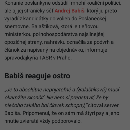
Konanie poslankyne odsúdili mnohí koaliční politici,
ale aj jej stranícky šéf
Andrej Babiš
, ktorý ju preto
vyradí z kandidátky do volieb do Poslaneckej
snemovne. Balaštíková, ktorá je tieňovou
ministerkou poľnohospodárstva najsilnejšej
opozičnej strany, nahrávku označila za podvrh a
článok za napísaný na objednávku, informuje
spravodajkyňa TASR v Prahe.
Babiš reaguje ostro
„Je to absolútne neprijateľné a (Balaštíková) musí
okamžite skončiť. Neviem si predstaviť, že by
niečoho takého bol človek schopný,“
citoval server
Babiša. Pripomenul, že on sám má štyri psy a jeho
hnutie zvieratá vždy podporovalo.