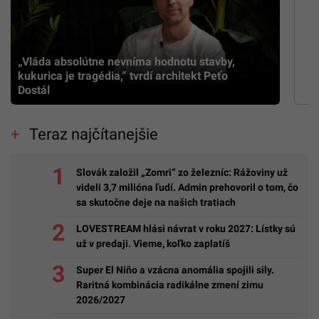
„Vláda absolútne nevníma hodnotu stavby,
kukurica je tragédia,” tvrdí architekt Peťo
Dostál
Teraz najčítanejšie
Slovák založil „Zomri“ zo železníc: Rážoviny už
videli 3,7 milióna ľudí. Admin prehovoril o tom, čo
sa skutočne deje na našich tratiach
LOVESTREAM hlási návrat v roku 2027: Lístky sú
už v predaji. Vieme, koľko zaplatíš
Super El Niño a vzácna anomália spojili sily.
Raritná kombinácia radikálne zmení zimu
2026/2027