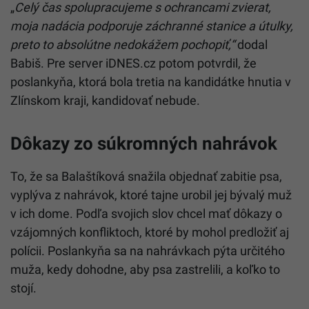
„
Celý čas spolupracujeme s ochrancami zvierat,
moja nadácia podporuje záchranné stanice a útulky,
preto to absolútne nedokážem pochopiť,“
dodal
Babiš. Pre server iDNES.cz potom potvrdil, že
poslankyňa, ktorá bola tretia na kandidátke hnutia v
Zlínskom kraji, kandidovať nebude.
Dôkazy zo súkromných nahrávok
To, že sa Balaštíková snažila objednať zabitie psa,
vyplýva z nahrávok, ktoré tajne urobil jej bývalý muž
v ich dome. Podľa svojich slov chcel mať dôkazy o
vzájomných konfliktoch, ktoré by mohol predložiť aj
polícii. Poslankyňa sa na nahrávkach pýta určitého
muža, kedy dohodne, aby psa zastrelili, a koľko to
stojí.