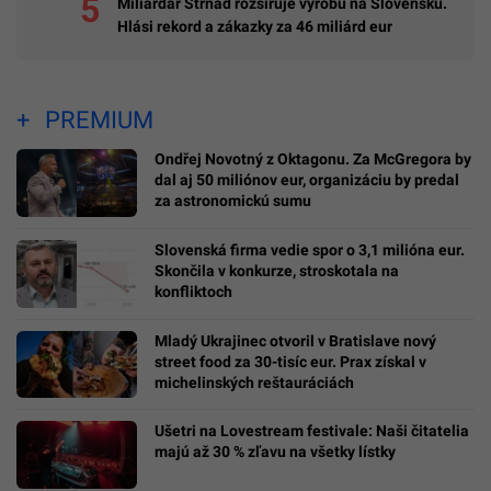
Miliardár Strnad rozširuje výrobu na Slovensku.
Hlási rekord a zákazky za 46 miliárd eur
PREMIUM
Ondřej Novotný z Oktagonu. Za McGregora by
dal aj 50 miliónov eur, organizáciu by predal
za astronomickú sumu
Slovenská firma vedie spor o 3,1 milióna eur.
Skončila v konkurze, stroskotala na
konfliktoch
Mladý Ukrajinec otvoril v Bratislave nový
street food za 30-tisíc eur. Prax získal v
michelinských reštauráciách
Ušetri na Lovestream festivale: Naši čitatelia
majú až 30 % zľavu na všetky lístky