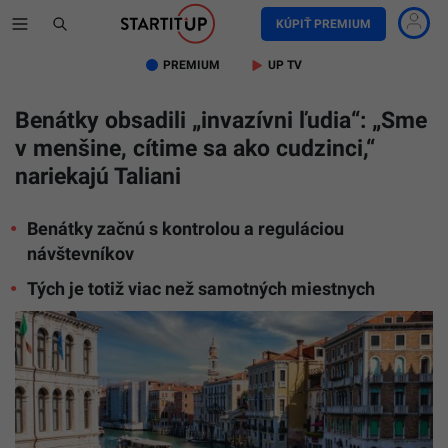
KÚPIŤ PREMIUM
PREMIUM
UP TV
Benátky obsadili „invazívni ľudia“: „Sme
v menšine, cítime sa ako cudzinci,“
nariekajú Taliani
Benátky začnú s kontrolou a reguláciou
návštevníkov
Tých je totiž viac než samotných miestnych
Benátky
bojujú
s
nevídan