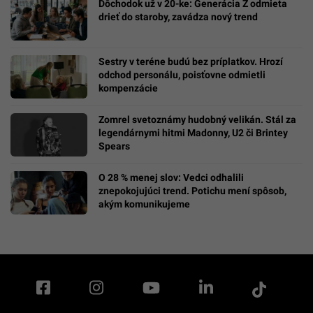
Dôchodok už v 20-ke: Generácia Z odmieta
drieť do staroby, zavádza nový trend
Sestry v teréne budú bez príplatkov. Hrozí
odchod personálu, poisťovne odmietli
kompenzácie
Zomrel svetoznámy hudobný velikán. Stál za
legendárnymi hitmi Madonny, U2 či Brintey
Spears
O 28 % menej slov: Vedci odhalili
znepokojujúci trend. Potichu mení spôsob,
akým komunikujeme