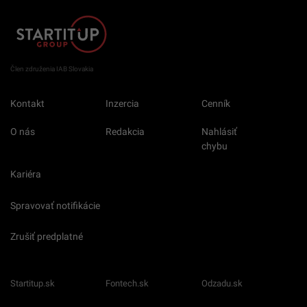
Člen združenia IAB Slovakia
Kontakt
Inzercia
Cenník
O nás
Redakcia
Nahlásiť
chybu
Kariéra
Spravovať notifikácie
Zrušiť predplatné
Startitup.sk
Fontech.sk
Odzadu.sk