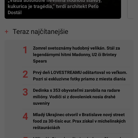
„Vláda absolútne nevníma hodnotu stavby,
kukurica je tragédia,” tvrdí architekt Peťo
Dostál
Teraz najčítanejšie
Zomrel svetoznámy hudobný velikán. Stál za
legendárnymi hitmi Madonny, U2 či Brintey
Spears
Prvý deň LOVESTREAMU odštartoval vo veľkom.
Pozri si exkluzívne fotky priamo z miesta diania
Dedinka s 353 obyvateľmi zarobila na radare
milióny. Vodiči si z dovoleniek nosia drahé
suveníry
Mladý Ukrajinec otvoril v Bratislave nový street
food za 30-tisíc eur. Prax získal v michelinských
reštauráciách