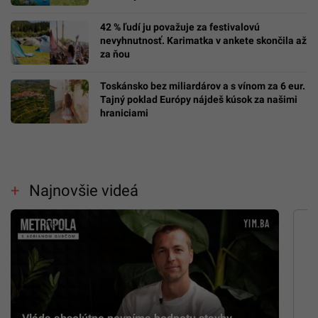
42 % ľudí ju považuje za festivalovú
nevyhnutnosť. Karimatka v ankete skončila až
za ňou
Toskánsko bez miliardárov a s vínom za 6 eur.
Tajný poklad Európy nájdeš kúsok za našimi
hraniciami
Najnovšie videá