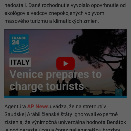
nedostali. Dané rozhodnutie vyvolalo opovrhnutie od
ekológov a vedcov znepokojených vplyvom
masového turizmu a klimatických zmien.
Agentúra
AP News
uvádza, že na stretnutí v
Saudskej Arábii členské štáty ignorovali expertné
zistenia, že výnimočná univerzálna hodnota Benátok
je pod narastajúcou a čoraz naliehavejšou hrozbou.