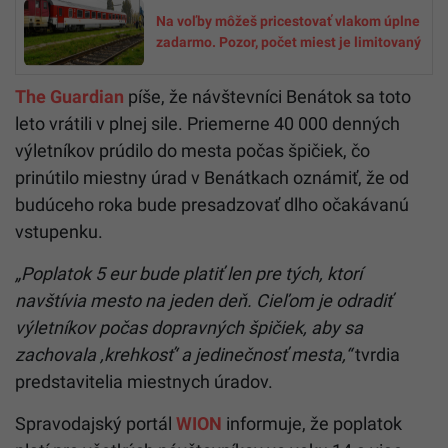
Na voľby môžeš pricestovať vlakom úplne
zadarmo. Pozor, počet miest je limitovaný
The Guardian
píše, že návštevníci Benátok sa toto
leto vrátili v plnej sile. Priemerne 40 000 denných
výletníkov prúdilo do mesta počas špičiek, čo
prinútilo miestny úrad v Benátkach oznámiť, že od
budúceho roka bude presadzovať dlho očakávanú
vstupenku.
„Poplatok 5 eur bude platiť len pre tých, ktorí
navštívia mesto na jeden deň.
Cieľom je odradiť
výletníkov počas dopravných špičiek, aby sa
zachovala ,krehkosť‘ a jedinečnosť mesta,“
tvrdia
predstavitelia miestnych úradov.
Spravodajský portál
WION
informuje, že poplatok