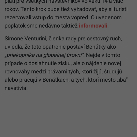
platí pre všetkých návštevníkov vo veku 14 a viac
rokov. Tento krok bude tiež vyžadovať, aby si turisti
rezervovali vstup do mesta vopred. O uvedenom
poplatok sme nedávno taktiež
informovali
.
Simone Venturini, členka rady pre cestovný ruch,
uviedla, že toto opatrenie postaví Benátky ako
„priekopníka na globálnej úrovni“.
Nejde v tomto
prípade o dosiahnutie zisku, ale o nájdenie novej
rovnováhy medzi právami tých, ktorí žijú, študujú
alebo pracujú v Benátkach, a tých, ktorí mesto „iba“
navštívia.