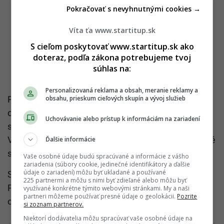
Pokračovať s nevyhnutnými cookies →
Víta ťa www.startitup.sk
S cieľom poskytovať www.startitup.sk ako
doteraz, podľa zákona potrebujeme tvoj
súhlas na:
Personalizovaná reklama a obsah, meranie reklamy a
obsahu, prieskum cieľových skupín a vývoj služieb
Paradoxom je, že namiesto toho ocenili úsilie mesta
o zachovanie svojej hodnoty. Najmä pilotný projekt
Uchovávanie alebo prístup k informáciám na zariadení
schválený na poslednú chvíľu (pred dvoma dňami).
Vďaka nemu sa Benátky stanú prvým mestom, ktoré
Ďalšie informácie
spoplatní vstup na svoje územie.
Vaše osobné údaje budú spracúvané a informácie z vášho
zariadenia (súbory cookie, jedinečné identifikátory a ďalšie
údaje o zariadení) môžu byť ukladané a používané
Starosta Luigi Brugnaro dané rozhodnutie privítal.
225 partnermi a môžu s nimi byť zdieľané alebo môžu byť
Podľa jeho slov sú Benátky mimo ohrozenia a
využívané konkrétne týmito webovými stránkami. My a naši
partneri môžeme používať presné údaje o geolokácii.
Pozrite
odporúčania odborníkov označil za „zavádzajúce“.
si zoznam partnerov.
Niektorí dodávatelia môžu spracúvať vaše osobné údaje na