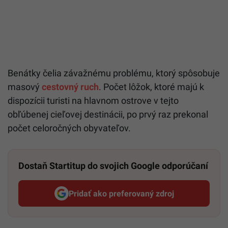
Benátky čelia závažnému problému, ktorý spôsobuje
masový
cestovný ruch
. Počet lôžok, ktoré majú k
dispozícii turisti na hlavnom ostrove v tejto
obľúbenej cieľovej destinácii, po prvý raz prekonal
počet celoročných obyvateľov.
Dostaň Startitup do svojich Google odporúčaní
Pridať ako preferovaný zdroj
Startitup, odkaz sa otvorí v n