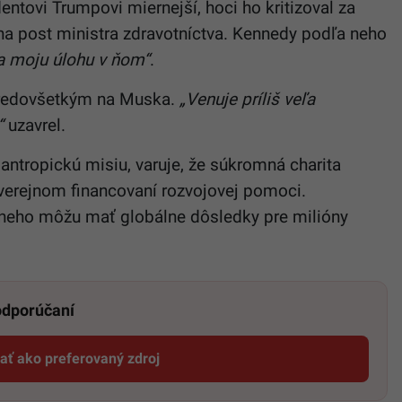
entovi Trumpovi miernejší, hoci ho kritizoval za
na post ministra zdravotníctva. Kennedy podľa neho
a moju úlohu v ňom“
.
 predovšetkým na Muska.
„Venuje príliš veľa
“
uzavrel.
ilantropickú misiu, varuje, že súkromná charita
verejnom financovaní rozvojovej pomoci.
 neho môžu mať globálne dôsledky pre milióny
 odporúčaní
dať ako preferovaný zdroj
Startitup, odkaz sa otvorí v novom okne