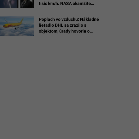
tisíc km/h. NASA okamžite
n
reaguje
Invision/AP,
Poplach vo vzduchu: Nákladné
Alex
lietadlo DHL sa zrazilo s
objektom, úrady hovoria o
drone s výbušninou