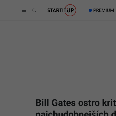
PREMIUM
Bill Gates ostro kr
najchudobnejších d