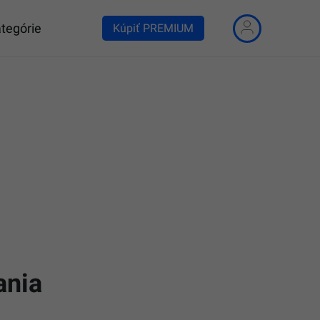
tegórie
Kúpiť PREMIUM
ania