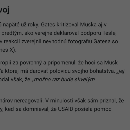
voj
apäté už roky. Gates kritizoval Muska aj v
o predtým, ako verejne deklaroval podporu Tesle,
v reakcii zverejnil nevhodnú fotografiu Gatesa so
nes X).
tropii za povrchný a pripomenul, že hoci sa Musk
dľa ktorej má darovať polovicu svojho bohatstva,
„jej
odal však, že
„možno raz bude skvelým
nárov nereagovali. V minulosti však sám priznal, že
, keď sa domnieval, že USAID posiela pomoc