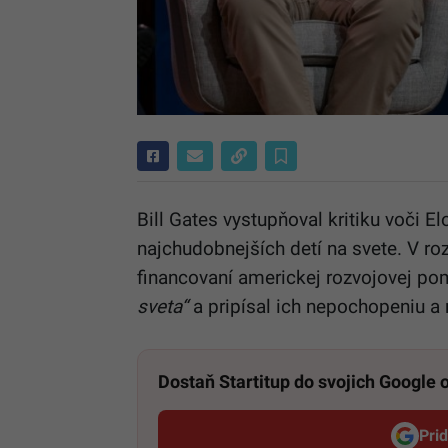
Bill Gates vystupňoval kritiku voči E
najchudobnejších detí na svete. V r
financovaní americkej rozvojovej p
sveta“
a pripísal ich nepochopeniu a 
Dostaň Startitup do svojich Google
Pri