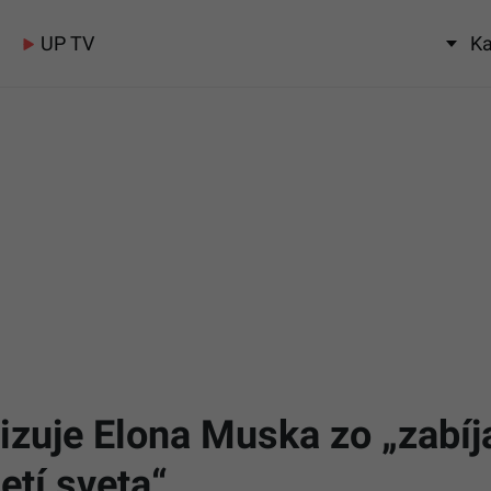
UP TV
Ka
itizuje Elona Muska zo „zabíj
etí sveta“