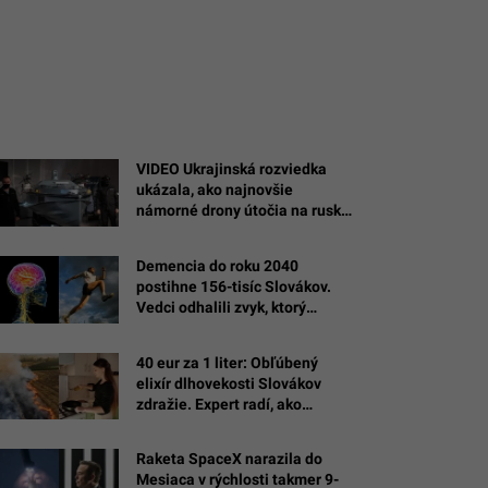
VIDEO Ukrajinská rozviedka
ukázala, ako najnovšie
námorné drony útočia na ruské
ciele na Kryme
Demencia do roku 2040
postihne 156-tisíc Slovákov.
Vedci odhalili zvyk, ktorý
spomalí úpadok pamäte
40 eur za 1 liter: Obľúbený
elixír dlhovekosti Slovákov
zdražie. Expert radí, ako
spoznať kvalitu
Raketa SpaceX narazila do
Mesiaca v rýchlosti takmer 9-
é