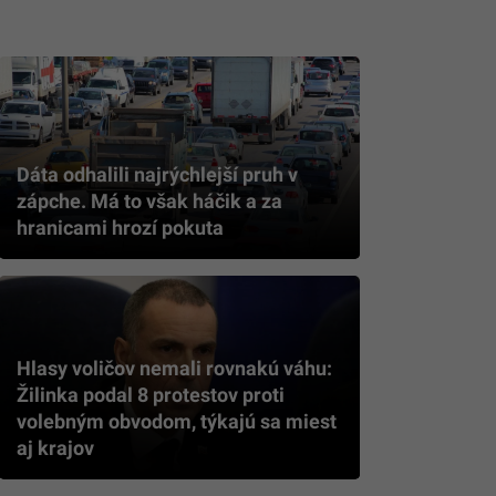
Dáta odhalili najrýchlejší pruh v
zápche. Má to však háčik a za
hranicami hrozí pokuta
Hlasy voličov nemali rovnakú váhu:
Žilinka podal 8 protestov proti
volebným obvodom, týkajú sa miest
aj krajov