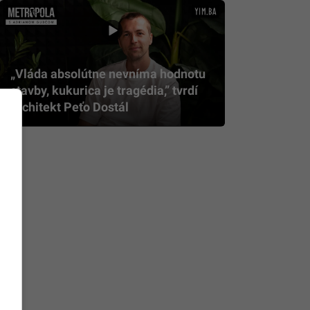
„Vláda absolútne nevníma hodnotu
stavby, kukurica je tragédia,” tvrdí
architekt Peťo Dostál