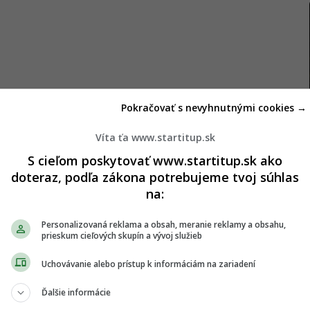
Pokračovať s nevyhnutnými cookies →
tov
Víta ťa www.startitup.sk
S cieľom poskytovať www.startitup.sk ako
 zastavenie finančných tokov spôsobilo, že život
doteraz, podľa zákona potrebujeme tvoj súhlas
i nevyužité v skladoch. Zároveň varoval, že môže
na:
IV či detská obrna.
Personalizovaná reklama a obsah, meranie reklamy a obsahu,
n navštívil deti, ktoré sa teraz nakazili HIV, pretože
prieskum cieľových skupín a vývoj služieb
á prevencia,“
povedal Gates, pričom konkrétne
Uchovávanie alebo prístup k informáciám na zariadení
icu v Mozambiku.
Ďalšie informácie
es
dodal, že
„miera úmrtnosti detí, ktorá mala v