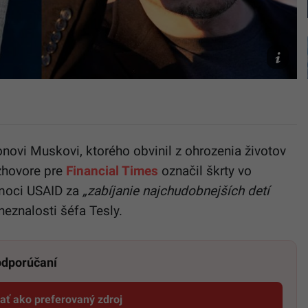
foto
SITA/Eva
Agostini/
TASR/AP/
Brandon
lonovi Muskovi, ktorého obvinil z ohrozenia životov
ozhovore pre
Financial Times
označil škrty vo
omoci USAID za
„zabíjanie najchudobnejších detí
neznalosti šéfa Tesly.
 odporúčaní
dať ako preferovaný zdroj
Startitup, odkaz sa otvorí v novom okne