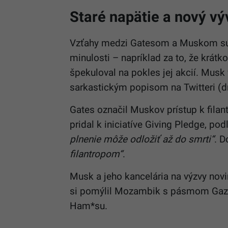
Staré napätie a nový vý
Vzťahy medzi Gatesom a Muskom sú n
minulosti – napríklad za to, že krátk
špekuloval na pokles jej akcií. Musk 
sarkastickým popisom na Twitteri (d
Gates označil Muskov prístup k filan
pridal k iniciatíve Giving Pledge, po
plnenie môže odložiť až do smrti“
. D
filantropom“
.
Musk a jeho kancelária na výzvy novi
si pomýlil Mozambik s pásmom Gazy
Ham*su.