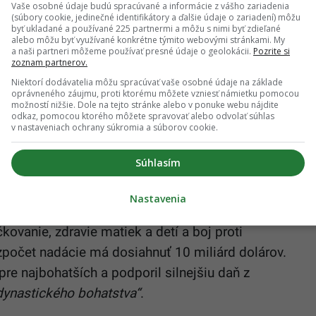
Vaše osobné údaje budú spracúvané a informácie z vášho zariadenia
ch na štyri milióny ročne, môže namiesto toho
(súbory cookie, jedinečné identifikátory a ďalšie údaje o zariadení) môžu
byť ukladané a používané 225 partnermi a môžu s nimi byť zdieľané
alebo môžu byť využívané konkrétne týmito webovými stránkami. My
a naši partneri môžeme používať presné údaje o geolokácii.
Pozrite si
zoznam partnerov.
ť celé bohatstvo
Niektorí dodávatelia môžu spracúvať vaše osobné údaje na základe
oprávneného záujmu, proti ktorému môžete vzniesť námietku pomocou
možností nižšie. Dole na tejto stránke alebo v ponuke webu nájdite
odkaz, pomocou ktorého môžete spravovať alebo odvolať súhlas
 ktorého sa jeho nadácia Gates Foundation uzavrie
v nastaveniach ochrany súkromia a súborov cookie.
je darovať takmer celý svoj majetok – viac než
e, rozvojové a vzdelávacie účely po celom svete.
Súhlasím
émom na to, aby som zomrel bohatý,“
uviedol vo
Nastavenia
ovanie, zdravie matiek a detí a boj proti
počet nadácie má dosiahnuť 10 miliárd dolárov.
pre najbohatších a podporil silnejšiu daň z
dynastického bohatstva“
.