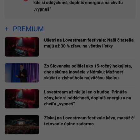
kde si oddýchneš, doplníš energiu a na chvíľu
„vypneš“
PREMIUM
Ušetri na Lovestream festivale: Naši čitatelia
majú až 30 % zľavu na všetky lístky
Zo Slovenska odišiel ako 15-ročný hokejista,
dnes skúma inovácie v Nórsku: Možnosť
skúšať a zlyhať bola najväčšou školou
Lovestream už nie je len o hudbe. Prináša
zóny, kde si oddýchneš, doplníš energiu a na
chvíľu „vypneš“
Získaj na Lovestream festivale kávu, masáž či
tetovanie úplne zadarmo