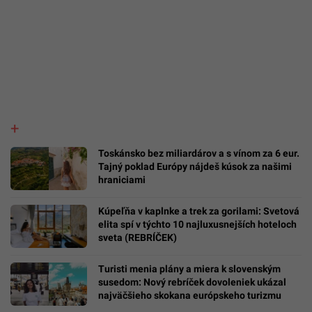
Toskánsko bez miliardárov a s vínom za 6 eur.
Tajný poklad Európy nájdeš kúsok za našimi
hraniciami
Kúpeľňa v kaplnke a trek za gorilami: Svetová
elita spí v týchto 10 najluxusnejších hoteloch
sveta (REBRÍČEK)
Turisti menia plány a miera k slovenským
susedom: Nový rebríček dovoleniek ukázal
najväčšieho skokana európskeho turizmu