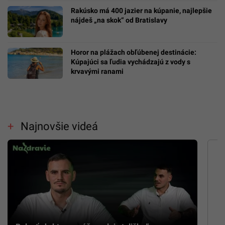
Rakúsko má 400 jazier na kúpanie, najlepšie
nájdeš „na skok“ od Bratislavy
Horor na plážach obľúbenej destinácie:
Kúpajúci sa ľudia vychádzajú z vody s
krvavými ranami
Najnovšie videá