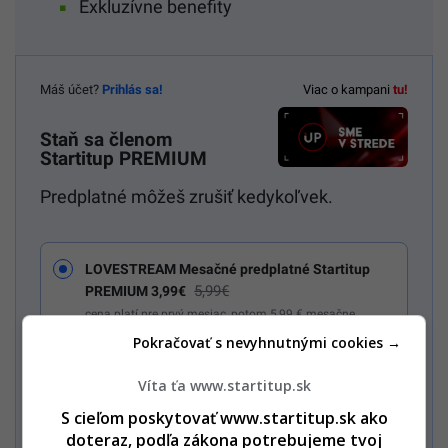
Exkluzívne benefity
Máš účet?
Prihlás sa!
Viac o kampani
tu!
Staň sa členom
Startitup PREMIUM
Predplatné môžeš zrušiť kedykoľvek.
LOVESTREAM Mesačné predplatné Startitup
5,99€
PREMIUM 3,99€
cena platí pre prvý mesiac, potom 5,99 € mesačne
Pokračovať s nevyhnutnými cookies →
Všetky mesačné predplatné
Víta ťa www.startitup.sk
Mesačné predplatné Multiweb PREMIUM 7,99€
S cieľom poskytovať www.startitup.sk ako
doteraz, podľa zákona potrebujeme tvoj