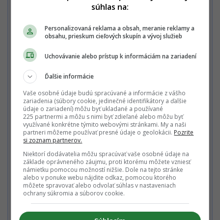
súhlas na:
Ročné predplatné Multiweb PREMIUM 65€
Personalizovaná reklama a obsah, meranie reklamy a
obsahu, prieskum cieľových skupín a vývoj služieb
Chcem vidieť celú ponuku / Mám
zľavový kód
Uchovávanie alebo prístup k informáciám na zariadení
Nechcem odoberať PREMIUM newsletter a Startitup Group
Ďalšie informácie
newsletter s obsahom a ponukami Startitup a jeho obchodných
partnerov.
Vaše osobné údaje budú spracúvané a informácie z vášho
zariadenia (súbory cookie, jedinečné identifikátory a ďalšie
údaje o zariadení) môžu byť ukladané a používané
Zaplať jedným kliknutím
225 partnermi a môžu s nimi byť zdieľané alebo môžu byť
využívané konkrétne týmito webovými stránkami. My a naši
partneri môžeme používať presné údaje o geolokácii.
Pozrite
si zoznam partnerov.
Alebo
Niektorí dodávatelia môžu spracúvať vaše osobné údaje na
základe oprávneného záujmu, proti ktorému môžete vzniesť
námietku pomocou možností nižšie. Dole na tejto stránke
Zaplatiť kartou
alebo v ponuke webu nájdite odkaz, pomocou ktorého
môžete spravovať alebo odvolať súhlas v nastaveniach
ochrany súkromia a súborov cookie.
Súhlasím s
Podmienkami ochrany súkromia
,
Podmienkami
používania
,
Všeobecnými obchodnými podmienkami
a