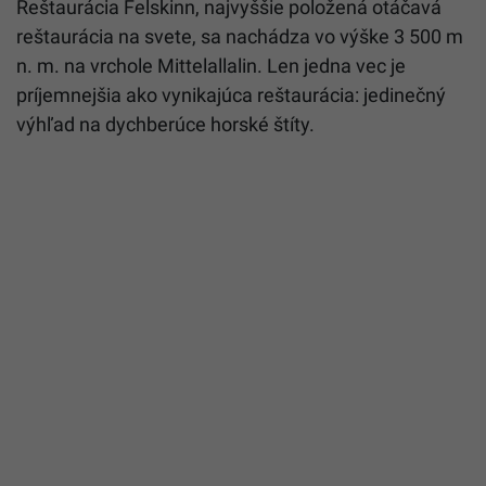
Reštaurácia Felskinn, najvyššie položená otáčavá
reštaurácia na svete, sa nachádza vo výške 3 500 m
n. m. na vrchole Mittelallalin. Len jedna vec je
príjemnejšia ako vynikajúca reštaurácia: jedinečný
výhľad na dychberúce horské štíty.