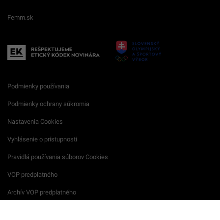
Femm.sk
Podmienky používania
Podmienky ochrany súkromia
Nastavenia Cookies
Vyhlásenie o prístupnosti
Pravidlá používania súborov Cookies
VOP predplatného
Archív VOP predplatného
Reklamačný formulár