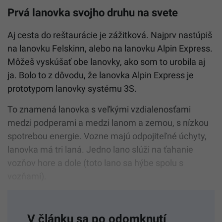
Prvá lanovka svojho druhu na svete
Aj cesta do reštaurácie je zážitková. Najprv nastúpiš
na lanovku Felskinn, alebo na lanovku Alpin Express.
Môžeš vyskúšať obe lanovky, ako som to urobila aj
ja. Bolo to z dôvodu, že lanovka Alpin Express je
prototypom lanovky systému 3S.
To znamená lanovka s veľkými vzdialenosťami
medzi podperami a medzi lanom a zemou, s nízkou
spotrebou energie. Vozne majú odpojiteľné úchyty,
lanovka má tri laná. Jedno lano slúži na ťahanie
vozňov hore a dole (toto lano sa hýbe spolu s
vozňami).
V článku sa po odomknutí