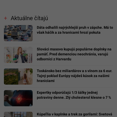
Aktuálne čítajú
Dáta odhalili najrýchlejší pruh v zápche. Má to
však háčik a za hranicami hrozí pokuta
Slováci masovo kupujú populárne doplnky na
pamäť. Pred demenciou neochránia, varujú
odborníci z Harvardu
Toskánsko bez miliardárov a s vínom za 6 eur.
Tajný poklad Európy nájdeš kúsok za našimi
hraniciami
Expertky odporúčajú 1/3 šálky jednej
potraviny denne. Zlý cholesterol klesne o 7 %
Kúpeľňa v kaplnke a trek za gorilami: Svetová