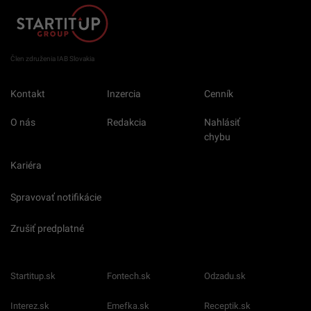
Člen združenia IAB Slovakia
Kontakt
Inzercia
Cenník
O nás
Redakcia
Nahlásiť
chybu
Kariéra
Spravovať notifikácie
Zrušiť predplatné
Startitup.sk
Fontech.sk
Odzadu.sk
Interez.sk
Emefka.sk
Receptik.sk