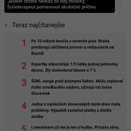
„Bolesť chrbta nemáš zo zlej stoličky,”
fyzioterapeut pomenoval skutočnú príčinu
Teraz najčítanejšie
Po 10 rokoch končia s varením piva: Bratia
predávajú obľúbený pivovar a reštaurácie na
Bazoši
Expertky odporúčajú 1/3 šálky jednej potraviny
denne. Zlý cholesterol klesne o 7 %
ŠÚKL varuje pred známymi liekmi. Môžu zvyšovať
riziko zriedkavého nádoru, užívajú ich tisíce
Sloveniek
Jedna z najväčších slovenských bánk dnes mala
problémy. Výpadok zasiahol platby a ďalšie
služby
Lovestream už nie je len o hudbe. Prináša zóny,