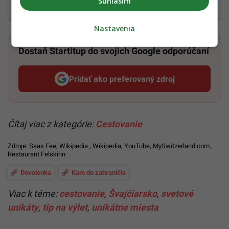
Súhlasím
Podmienkami TrustPay.
Nastavenia
Dostaň Startitup do svojich Google odporúčaní
Pridať ako preferovaný zdroj
Startitup, odkaz sa otvorí v n
Čítaj viac z kategórie:
Cestovanie
Zdroje:
Saas Fee
,
Wikipedia
,
Wikipedia
,
YouTube
,
MySwitzerland.com
,
Restaurant Felskinn
Dovolenka
Kam do zahraničia
Viac k téme:
cestovanie
,
Švajčiarsko
,
svetové
unikáty
,
tip na výlet
,
unikátne miesta