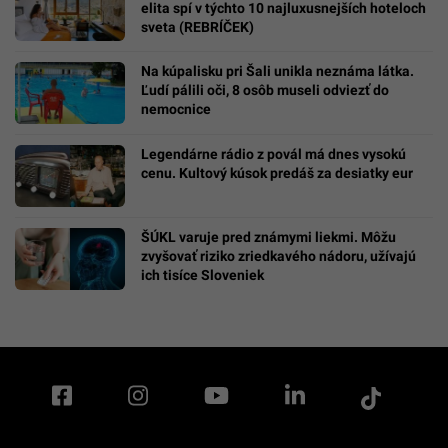
elita spí v týchto 10 najluxusnejších hoteloch
sveta (REBRÍČEK)
Na kúpalisku pri Šali unikla neznáma látka.
Ľudí pálili oči, 8 osôb museli odviezť do
nemocnice
Legendárne rádio z povál má dnes vysokú
cenu. Kultový kúsok predáš za desiatky eur
ŠÚKL varuje pred známymi liekmi. Môžu
zvyšovať riziko zriedkavého nádoru, užívajú
ich tisíce Sloveniek