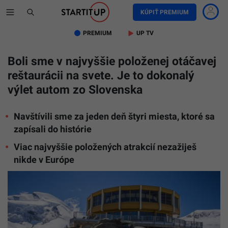
KÚPIŤ PREMIUM
PREMIUM
UP TV
Boli sme v najvyššie položenej otáčavej
reštaurácii na svete. Je to dokonalý
výlet autom zo Slovenska
Navštívili sme za jeden deň štyri miesta, ktoré sa
zapísali do histórie
Viac najvyššie položených atrakcií nezažiješ
nikde v Európe