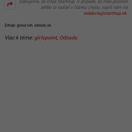
Ďakujeme, že čítaš Startitup. V prípade, že máš postreh
alebo si našiel v článku chybu, napíš nám na
redakcia@startitup.sk
.
Zdroje:
goout.net
,
odzadu.sk
Viac k téme:
girlspoint
,
Odzadu