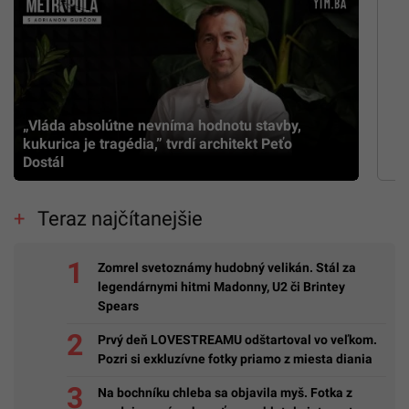
„Vláda absolútne nevníma hodnotu stavby,
kukurica je tragédia,” tvrdí architekt Peťo
Dostál
Teraz najčítanejšie
Zomrel svetoznámy hudobný velikán. Stál za
legendárnymi hitmi Madonny, U2 či Brintey
Spears
Prvý deň LOVESTREAMU odštartoval vo veľkom.
Pozri si exkluzívne fotky priamo z miesta diania
Na bochníku chleba sa objavila myš. Fotka z