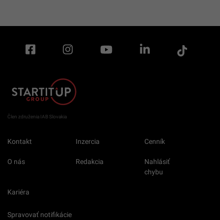
Člen združenia IAB Slovakia
Kontakt
Inzercia
Cenník
O nás
Redakcia
Nahlásiť
chybu
Kariéra
Spravovať notifikácie