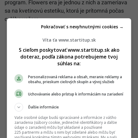
program. Flowers era je jednou z nich a zameriava
sa na kvetinovú estetiku, ktorá je prítomná počas
celého večera.
Pokračovať s nevyhnutnými cookies →
Víta ťa www.startitup.sk
S cieľom poskytovať www.startitup.sk ako
doteraz, podľa zákona potrebujeme tvoj
súhlas na:
Personalizovaná reklama a obsah, meranie reklamy a
obsahu, prieskum cieľových skupín a vývoj služieb
Uchovávanie alebo prístup k informáciám na zariadení
Ďalšie informácie
Vaše osobné údaje budú spracúvané a informácie z vášho
zariadenia (súbory cookie, jedinečné identifikátory a ďalšie
údaje o zariadení) môžu byť ukladané a používané
225 partnermi a môžu s nimi byť zdieľané alebo môžu byť
využívané konkrétne týmito webovými stránkami. My a naši