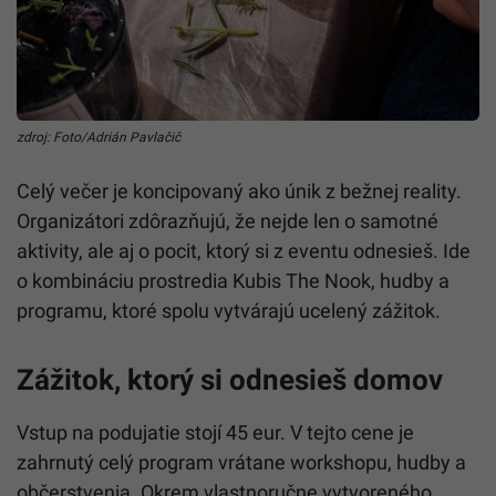
zdroj: Foto/Adrián Pavlačič
Celý večer je koncipovaný ako únik z bežnej reality.
Organizátori zdôrazňujú, že nejde len o samotné
aktivity, ale aj o pocit, ktorý si z eventu odnesieš. Ide
o kombináciu prostredia Kubis The Nook, hudby a
programu, ktoré spolu vytvárajú ucelený zážitok.
Zážitok, ktorý si odnesieš domov
Vstup na podujatie stojí 45 eur. V tejto cene je
zahrnutý celý program vrátane workshopu, hudby a
občerstvenia. Okrem vlastnoručne vytvoreného