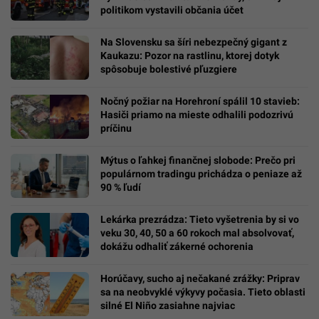
politikom vystavili občania účet
Na Slovensku sa šíri nebezpečný gigant z
Kaukazu: Pozor na rastlinu, ktorej dotyk
spôsobuje bolestivé pľuzgiere
Nočný požiar na Horehroní spálil 10 stavieb:
Hasiči priamo na mieste odhalili podozrivú
príčinu
Mýtus o ľahkej finančnej slobode: Prečo pri
populárnom tradingu prichádza o peniaze až
90 % ľudí
Lekárka prezrádza: Tieto vyšetrenia by si vo
veku 30, 40, 50 a 60 rokoch mal absolvovať,
dokážu odhaliť zákerné ochorenia
Horúčavy, sucho aj nečakané zrážky: Priprav
sa na neobvyklé výkyvy počasia. Tieto oblasti
silné El Niño zasiahne najviac