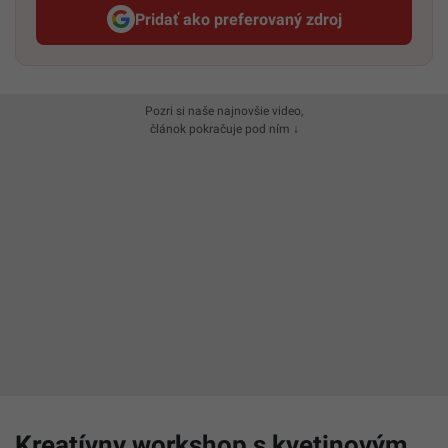
Pridať ako preferovaný zdroj
Startitup, odkaz sa otvorí v n
Pozri si naše najnovšie video,
článok pokračuje pod ním ↓
Kreatívny workshop s kvetinovým