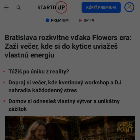
KÚPIŤ PREMIUM
PREMIUM
UP TV
Bratislava rozkvitne vďaka Flowers era:
Zaži večer, kde si do kytice uviažeš
vlastnú energiu
Túžiš po úniku z reality?
Dopraj si večer, kde kvetinový workshop a DJ
nahradia každodenný stres
Domov si odnesieš vlastný výtvor a unikátny
zážitok