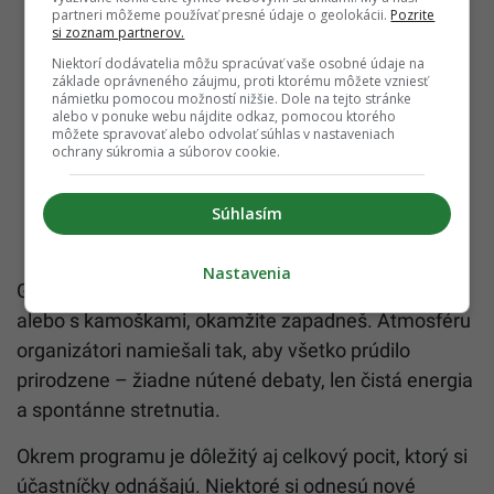
partneri môžeme používať presné údaje o geolokácii.
Pozrite
si zoznam partnerov.
Niektorí dodávatelia môžu spracúvať vaše osobné údaje na
základe oprávneného záujmu, proti ktorému môžete vzniesť
námietku pomocou možností nižšie. Dole na tejto stránke
alebo v ponuke webu nájdite odkaz, pomocou ktorého
môžete spravovať alebo odvolať súhlas v nastaveniach
ochrany súkromia a súborov cookie.
Súhlasím
Nastavenia
Girls’ Point je hlavne o komunite. Či dorazíš sólo,
alebo s kamoškami, okamžite zapadneš. Atmosféru
organizátori namiešali tak, aby všetko prúdilo
prirodzene – žiadne nútené debaty, len čistá energia
a spontánne stretnutia.
Okrem programu je dôležitý aj celkový pocit, ktorý si
účastníčky odnášajú. Niektoré si odnesú nové