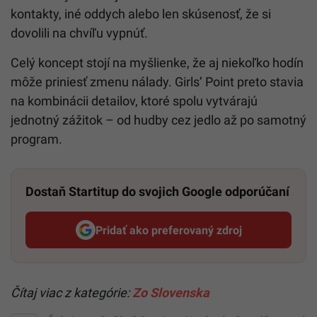
kontakty, iné oddych alebo len skúsenosť, že si
dovolili na chvíľu vypnúť.
Celý koncept stojí na myšlienke, že aj niekoľko hodín
môže priniesť zmenu nálady. Girls’ Point preto stavia
na kombinácii detailov, ktoré spolu vytvárajú
jednotný zážitok – od hudby cez jedlo až po samotný
program.
Dostaň Startitup do svojich Google odporúčaní
Pridať ako preferovaný zdroj
Startitup, odkaz sa otvorí v n
Čítaj viac z kategórie:
Zo Slovenska