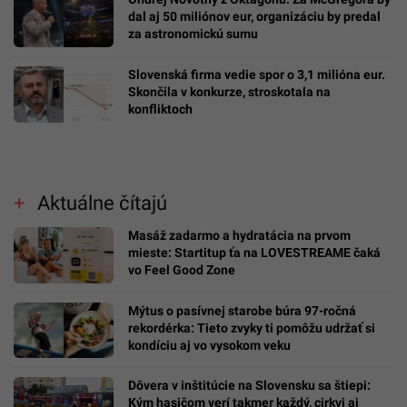
dal aj 50 miliónov eur, organizáciu by predal
za astronomickú sumu
Slovenská firma vedie spor o 3,1 milióna eur.
Skončila v konkurze, stroskotala na
konfliktoch
Aktuálne čítajú
Masáž zadarmo a hydratácia na prvom
mieste: Startitup ťa na LOVESTREAME čaká
vo Feel Good Zone
Mýtus o pasívnej starobe búra 97-ročná
rekordérka: Tieto zvyky ti pomôžu udržať si
kondíciu aj vo vysokom veku
Dôvera v inštitúcie na Slovensku sa štiepi:
Kým hasičom verí takmer každý, cirkvi aj