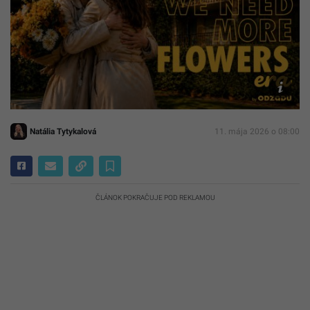
Ilustračn
foto
Odzadu
Natália Tytykalová
11. mája 2026 o 08:00
ČLÁNOK POKRAČUJE POD REKLAMOU