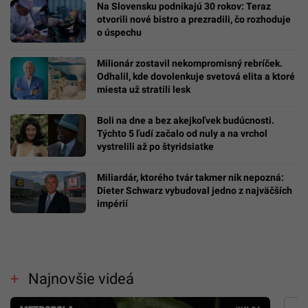
Na Slovensku podnikajú 30 rokov: Teraz
otvorili nové bistro a prezradili, čo rozhoduje
o úspechu
Milionár zostavil nekompromisný rebríček.
Odhalil, kde dovolenkuje svetová elita a ktoré
miesta už stratili lesk
Boli na dne a bez akejkoľvek budúcnosti.
Týchto 5 ľudí začalo od nuly a na vrchol
vystrelili až po štyridsiatke
Miliardár, ktorého tvár takmer nik nepozná:
Dieter Schwarz vybudoval jedno z najväčších
impérií
Najnovšie videá