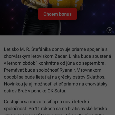
Chcem bonus
Letisko M. R. Štefánika obnovuje priame spojenie s
chorvátskym letoviskom Zadar. Linka bude spustená
v letnom období, konkrétne od júna do septembra.
Premávať bude spoločnosť Ryanair. V rovnakom
období sa bude lietať aj na grécky ostrov Skiathos.
Novinkou je aj možnosť letieť priamo na chorvátsky
ostrov Brač v ponuke CK Satur.
Cestujúci sa môžu tešiť aj na novú leteckú
spoločnosť. Po 11 rokoch sa na bratislavské letisko