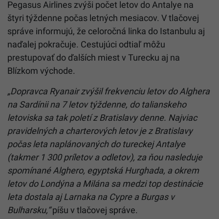
Pegasus Airlines zvýši počet letov do Antalye na
štyri týždenne počas letných mesiacov. V tlačovej
správe informujú, že celoročná linka do Istanbulu aj
naďalej pokračuje. Cestujúci odtiaľ môžu
prestupovať do ďalších miest v Turecku aj na
Blízkom východe.
„Dopravca Ryanair zvýšil frekvenciu letov do Alghera
na Sardínii na 7 letov týždenne, do talianskeho
letoviska sa tak poletí z Bratislavy denne. Najviac
pravidelných a charterových letov je z Bratislavy
počas leta naplánovaných do tureckej Antalye
(takmer 1 300 príletov a odletov), za ňou nasleduje
spomínané Alghero, egyptská Hurghada, a okrem
letov do Londýna a Milána sa medzi top destinácie
leta dostala aj Larnaka na Cypre a Burgas v
Bulharsku,“
píšu v tlačovej správe.