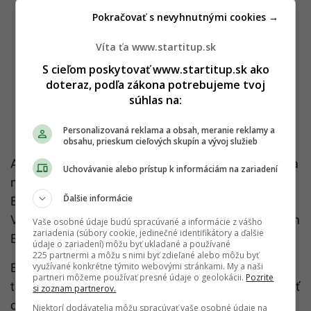
Pokračovať s nevyhnutnými cookies →
Víta ťa www.startitup.sk
S cieľom poskytovať www.startitup.sk ako
doteraz, podľa zákona potrebujeme tvoj
súhlas na:
Personalizovaná reklama a obsah, meranie reklamy a
obsahu, prieskum cieľových skupín a vývoj služieb
Ako sme ťa informovali aj v našom staršom
článku
a
Uchovávanie alebo prístup k informáciám na zariadení
na čo upozorňuje aj Letisko M. R. Štefánika v
Ďalšie informácie
Bratislave, od 2. apríla 2025 čakajú cestujúcich do
Veľkej Británie zmeny. Británia zaviedla nový systém
Vaše osobné údaje budú spracúvané a informácie z vášho
zariadenia (súbory cookie, jedinečné identifikátory a ďalšie
ETA (Electronic Travel Authorisation).
údaje o zariadení) môžu byť ukladané a používané
225 partnermi a môžu s nimi byť zdieľané alebo môžu byť
využívané konkrétne týmito webovými stránkami. My a naši
Bez tohto povolenia nebude možné vycestovať do
partneri môžeme používať presné údaje o geolokácii.
Pozrite
tejto krajiny. Slováci mohli o toto potvrdenie požiadať
si zoznam partnerov.
od marca 2025. Podľa tlačovej správy musia
Niektorí dodávatelia môžu spracúvať vaše osobné údaje na