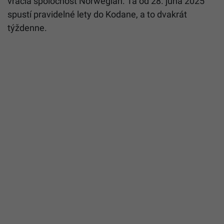
vracia spoločnosť Norwegian. Tá od 28. júna 2025
spustí pravidelné lety do Kodane, a to dvakrát
týždenne.