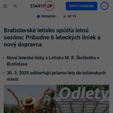
KÚPIŤ PREMIUM
PREMIUM
UP TV
Bratislavské letisko spúšťa letnú
sezónu: Pribudne 6 leteckých liniek a
nový dopravca
Nové letecké linky z Letiska M. R. Štefánika v
Bratislave
30. 3. 2025 odštartujú priame lety do talianskych
miest