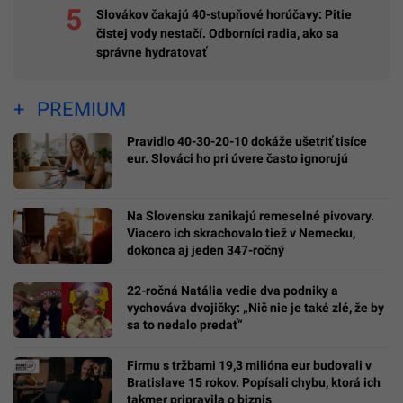
Slovákov čakajú 40-stupňové horúčavy: Pitie
čistej vody nestačí. Odborníci radia, ako sa
správne hydratovať
PREMIUM
Pravidlo 40-30-20-10 dokáže ušetriť tisíce
eur. Slováci ho pri úvere často ignorujú
Na Slovensku zanikajú remeselné pivovary.
Viacero ich skrachovalo tiež v Nemecku,
dokonca aj jeden 347-ročný
22-ročná Natália vedie dva podniky a
vychováva dvojičky: „Nič nie je také zlé, že by
sa to nedalo predať“
Firmu s tržbami 19,3 milióna eur budovali v
Bratislave 15 rokov. Popísali chybu, ktorá ich
takmer pripravila o biznis