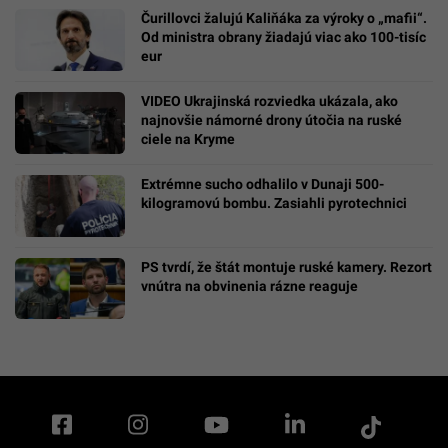
Čurillovci žalujú Kaliňáka za výroky o „mafii“.
Od ministra obrany žiadajú viac ako 100-tisíc
eur
VIDEO Ukrajinská rozviedka ukázala, ako
najnovšie námorné drony útočia na ruské
ciele na Kryme
Extrémne sucho odhalilo v Dunaji 500-
kilogramovú bombu. Zasiahli pyrotechnici
PS tvrdí, že štát montuje ruské kamery. Rezort
vnútra na obvinenia rázne reaguje