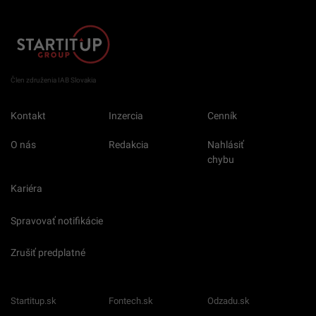
Člen združenia IAB Slovakia
Kontakt
Inzercia
Cenník
O nás
Redakcia
Nahlásiť
chybu
Kariéra
Spravovať notifikácie
Zrušiť predplatné
Startitup.sk
Fontech.sk
Odzadu.sk