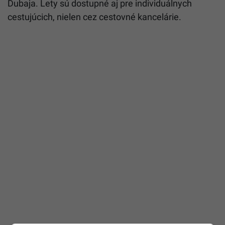
Dubaja. Lety sú dostupné aj pre individuálnych
cestujúcich, nielen cez cestovné kancelárie.