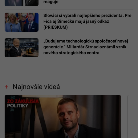
reaguje
Slováci si vybrali najlepšieho prezidenta. Pre
Fica aj Šimečku majú jasný odkaz
(PRIESKUM)
„Budujeme technologickú spoločnosť novej
generácie.“ Miliardár Strnad oznámil vznik
nového strategického centra
Najnovšie videá