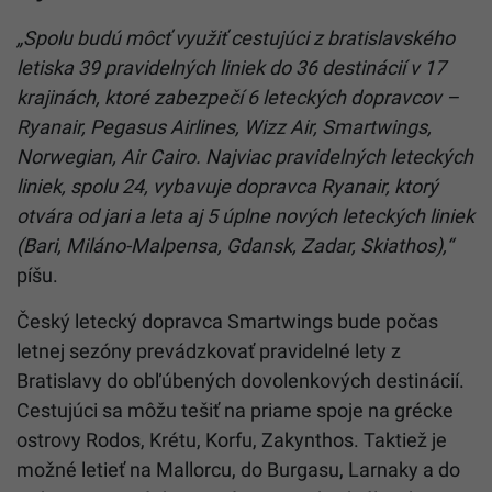
„Spolu budú môcť využiť cestujúci z bratislavského
letiska 39 pravidelných liniek do 36 destinácií v 17
krajinách, ktoré zabezpečí 6 leteckých dopravcov –
Ryanair, Pegasus Airlines, Wizz Air, Smartwings,
Norwegian, Air Cairo. Najviac pravidelných leteckých
liniek, spolu 24, vybavuje dopravca Ryanair, ktorý
otvára od jari a leta aj 5 úplne nových leteckých liniek
(Bari, Miláno-Malpensa, Gdansk, Zadar, Skiathos),“
píšu.
Český letecký dopravca Smartwings bude počas
letnej sezóny prevádzkovať pravidelné lety z
Bratislavy do obľúbených dovolenkových destinácií.
Cestujúci sa môžu tešiť na priame spoje na grécke
ostrovy Rodos, Krétu, Korfu, Zakynthos. Taktiež je
možné letieť na Mallorcu, do Burgasu, Larnaky a do