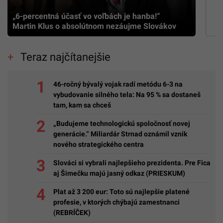
„6-percentná účasť vo voľbách je hanba!“
Martin Klus o absolútnom nezáujme Slovákov
Teraz najčítanejšie
46-ročný bývalý vojak radí metódu 6-3 na
vybudovanie silného tela: Na 95 % sa dostaneš
tam, kam sa chceš
„Budujeme technologickú spoločnosť novej
generácie.“ Miliardár Strnad oznámil vznik
nového strategického centra
Slováci si vybrali najlepšieho prezidenta. Pre Fica
aj Šimečku majú jasný odkaz (PRIESKUM)
Plat až 3 200 eur: Toto sú najlepšie platené
profesie, v ktorých chýbajú zamestnanci
(REBRÍČEK)