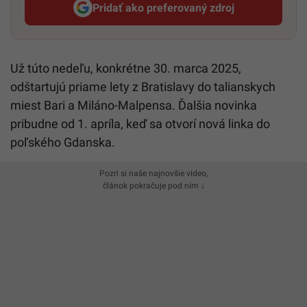
Pridať ako preferovaný zdroj
Startitup, odkaz sa otvorí v n
Už túto nedeľu, konkrétne 30. marca 2025,
odštartujú priame lety z Bratislavy do talianskych
miest Bari a Miláno-Malpensa. Ďalšia novinka
pribudne od 1. apríla, keď sa otvorí nová linka do
poľského Gdanska.
Pozri si naše najnovšie video,
článok pokračuje pod ním ↓