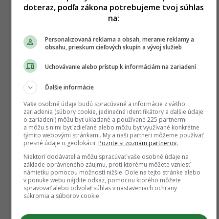
doteraz, podľa zákona potrebujeme tvoj súhlas
na:
Personalizovaná reklama a obsah, meranie reklamy a
obsahu, prieskum cieľových skupín a vývoj služieb
Uchovávanie alebo prístup k informáciám na zariadení
Ďalšie informácie
Vaše osobné údaje budú spracúvané a informácie z vášho
zariadenia (súbory cookie, jedinečné identifikátory a ďalšie údaje
o zariadení) môžu byť ukladané a používané 225 partnermi
a môžu s nimi byť zdieľané alebo môžu byť využívané konkrétne
týmito webovými stránkami. My a naši partneri môžeme používať
presné údaje o geolokácii.
Pozrite si zoznam partnerov.
Niektorí dodávatelia môžu spracúvať vaše osobné údaje na
základe oprávneného záujmu, proti ktorému môžete vzniesť
námietku pomocou možností nižšie. Dole na tejto stránke alebo
v ponuke webu nájdite odkaz, pomocou ktorého môžete
spravovať alebo odvolať súhlas v nastaveniach ochrany
súkromia a súborov cookie.