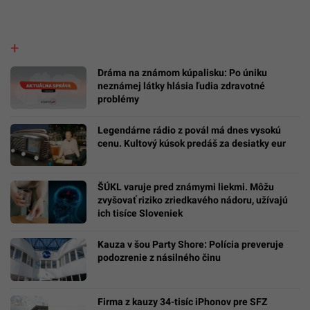
Dráma na známom kúpalisku: Po úniku
neznámej látky hlásia ľudia zdravotné
problémy
Legendárne rádio z povál má dnes vysokú
cenu. Kultový kúsok predáš za desiatky eur
ŠÚKL varuje pred známymi liekmi. Môžu
zvyšovať riziko zriedkavého nádoru, užívajú
ich tisíce Sloveniek
Kauza v šou Party Shore: Polícia preveruje
podozrenie z násilného činu
Firma z kauzy 34-tisíc iPhonov pre SFZ