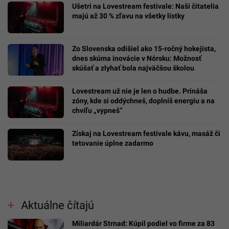
Ušetri na Lovestream festivale: Naši čitatelia
majú až 30 % zľavu na všetky lístky
Zo Slovenska odišiel ako 15-ročný hokejista,
dnes skúma inovácie v Nórsku: Možnosť
skúšať a zlyhať bola najväčšou školou
Lovestream už nie je len o hudbe. Prináša
zóny, kde si oddýchneš, doplníš energiu a na
chvíľu „vypneš“
Získaj na Lovestream festivale kávu, masáž či
tetovanie úplne zadarmo
Aktuálne čítajú
Miliardár Strnad: Kúpil podiel vo firme za 83