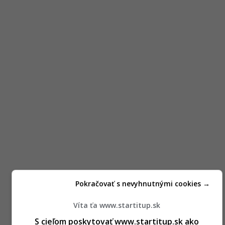
Pokračovať s nevyhnutnými cookies →
Víta ťa www.startitup.sk
S cieľom poskytovať www.startitup.sk ako