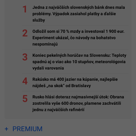
Jedna z najväčších slovenských bánk dnes mala
problémy. Výpadok zasiahol platby a ďalšie
služby
Odložil som si 70 % mzdy a investoval 1 900 eur.
Experiment ukázal, čo návody na bohatstvo
nespomínajú
Koniec pekelných horúčav na Slovensku: Teploty
spadnú aj o viac ako 10 stupňov, meteorológovia
vydali varovania
Rakúsko má 400 jazier na kúpanie, najlepšie
nájdeš „na skok“ od Bratislavy
Rusko hlási doteraz najmasívnejší útok: Obrana
zostrelila vyše 600 dronov, plamene zachvátili
jednu z najväčších rafinérií
PREMIUM