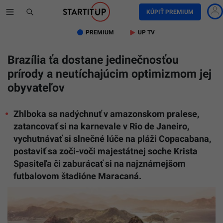
KÚPIŤ PREMIUM
PREMIUM
UP TV
Brazília ťa dostane jedinečnosťou
prírody a neutíchajúcim optimizmom jej
obyvateľov
Zhlboka sa nadýchnuť v amazonskom pralese,
zatancovať si na karnevale v Rio de Janeiro,
vychutnávať si slnečné lúče na pláži Copacabana,
postaviť sa zoči-voči majestátnej soche Krista
Spasiteľa či zaburácať si na najznámejšom
futbalovom štadióne Maracaná.