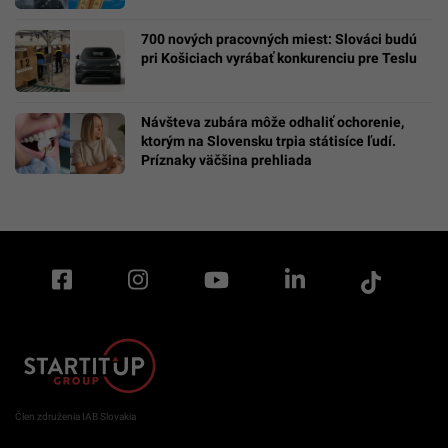
700 nových pracovných miest: Slováci budú
pri Košiciach vyrábať konkurenciu pre Teslu
Návšteva zubára môže odhaliť ochorenie,
ktorým na Slovensku trpia státisíce ľudí.
Príznaky väčšina prehliada
Člen združenia IAB Slovakia