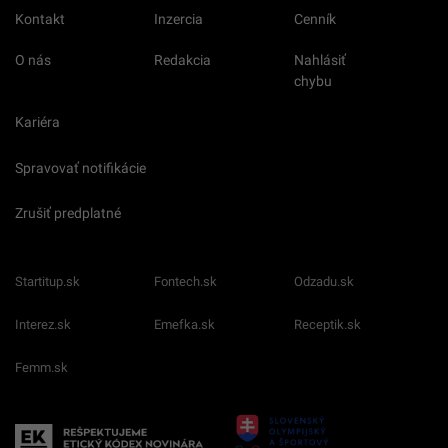
Kontakt
Inzercia
Cenník
O nás
Redakcia
Nahlásiť
chybu
Kariéra
Spravovať notifikácie
Zrušiť predplatné
Startitup.sk
Fontech.sk
Odzadu.sk
Interez.sk
Emefka.sk
Receptik.sk
Femm.sk