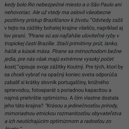
kedy bolo Rio nebezpečné miesto a o São Paulo ani
nehovoriac. Ale už vtedy ma oslovil všeobecne
pozitívny prístup Brazílčanov k životu.”
Odvtedy zažil
v tejto na zážitky bohatej krajine všeličo, napríklad aj
lov piraní.
“Pirane sú asi najľahšie uloviteľné ryby v
tropickej časti Brazílie. Stačí primitívny prút, lanko,
háčik a kúsok mäsa. Pirane sa mimochodom bežne
jedia, pre nás však majú extrémne vysoký počet
kostí,”
opisuje svoje zážitky Koutný. Pre tých, ktorí by
sa chceli vybrať na opačný koniec sveta odporúča
zabaliť si krátky slovník portugalčiny, knižného
sprievodcu, fotoaparát s poriadnou kapacitou a
najmä priehrštie optimizmu. A čím vlastne dostala
jeho táto krajina?
“Krásou a jedinečnosťou prírody,
mimoriadnou etnickou rozmanitosťou obyvateľstva
a ich neutíchajúcim optimizmom a radosťou zo
života.”