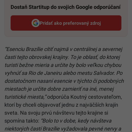
Dostaň Startitup do svojich Google odporúčaní
Pridať ako preferovaný zdroj
Startitup, odkaz sa otvorí v n
“Esenciu Brazílie cítiť najmä v centrálnej a severnej
časti tejto obrovskej krajiny. To je oblasť, do ktorej
turisti bežne mieria a určite by bolo veľkou chybou
vyhnúť sa Rio de Janeiru alebo mestu Salvador. Po
dostatočnom nasaní esencie v týchto či podobných
miestach je určite dobre zamieriť na iné, menej
turistické miesta,”
odporúča Koutný cestovateľom,
ktorí by chceli objavovať jednu z najväčších krajín
sveta. Na svoju prvú návštevu tejto krajine si
spomína takto:
“Bolo to v dobe, kedy návšteva
niektorých častí Brazílie vyžadovala pevné nervy a