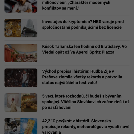
miliónov eur. „Charakter moderných
konfliktov sa mení.“
Investuješ do kryptomien? NBS varuje pred
spoločnosťami podnikajúcimi bez licencie
Kúsok Talianska len hodinu od Bratislavy. Vo
Viedni opäť ožíva Aperol Spritz Piazza
Východ prepísal históriu: Hudba Žije v
Prešove zlomila všetky rekordy a potvrdila
status najväčšieho festivalu!
5 vecí, ktoré rozhodnú, či budeš s bývaním
spokojný. Väčšina Slovákov ich začne riešiť až
po nasťahovaní
42,2 °C prvýkrát v histórii. Slovensko
prepisuje rekordy, meteorológovia vydali nové
varovania