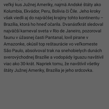
veľký kus Južnej Ameriky, najmä Andské štáty ako
Kolumbia, Ekvádor, Peru, Bolívia či Čile. Jeho kroky
však viedli aj do najväčšej krajiny tohto kontinentu –
Brazília, ktorá ho hneď očarila. Dvanásťkrát sledoval
najväčší karneval sveta v Rio de Janeiro, pozoroval
faunu v úžasnej časti Pantanal, lovil pirane v
Amazonke, okúsil top reštaurácie vo veľkomeste
São Paulo, absolvoval trak na snehobielych dunách
sverovýchodnej Brazílie a vodopády Iguazu navštívil
viac ako 30-krát. Napriek tomu, že navštívil všetky
štáty Južnej Ameriky, Brazília je jeho srdcovka.