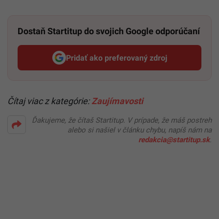
Dostaň Startitup do svojich Google odporúčaní
Pridať ako preferovaný zdroj
Startitup, odkaz sa otvorí v n
Čítaj viac z kategórie:
Zaujímavosti
Ďakujeme, že čítaš Startitup. V prípade, že máš postreh
alebo si našiel v článku chybu, napíš nám na
redakcia@startitup.sk
.