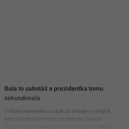
Bola to sabotáž a prezidentka tomu
sekundovala
V istom momente sa však do debaty o veľkých
kauzách dostalo meno prezidentky Zuzany
Čaputovej a bývalého premiéra Ľudovíta Ódora.