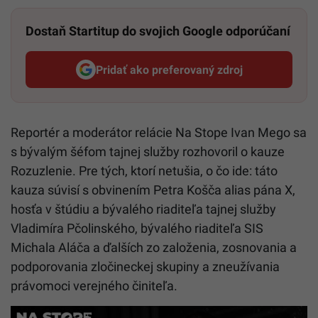
Dostaň Startitup do svojich Google odporúčaní
Pridať ako preferovaný zdroj
Startitup, odkaz sa otvorí v n
Reportér a moderátor relácie Na Stope Ivan Mego sa
s bývalým šéfom tajnej služby rozhovoril o kauze
Rozuzlenie. Pre tých, ktorí netušia, o čo ide: táto
kauza súvisí s obvinením Petra Košča alias pána X,
hosťa v štúdiu a bývalého riaditeľa tajnej služby
Vladimíra Pčolinského, bývalého riaditeľa SIS
Michala Aláča a ďalších zo založenia, zosnovania a
podporovania zločineckej skupiny a zneužívania
právomoci verejného činiteľa.