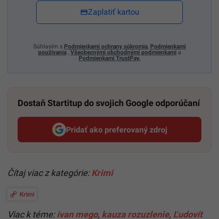
Zaplatiť kartou
Súhlasím s
Podmienkami ochrany súkromia
,
Podmienkami
používania
,
Všeobecnými obchodnými podmienkami
a
Podmienkami TrustPay.
Dostaň Startitup do svojich Google odporúčaní
Pridať ako preferovaný zdroj
Startitup, odkaz sa otvorí v n
Čítaj viac z kategórie:
Krimi
Krimi
Viac k téme:
ivan mego
,
kauza rozuzlenie
,
Ľudovít