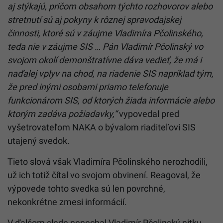
aj stýkajú, pričom obsahom týchto rozhovorov alebo
stretnutí sú aj pokyny k rôznej spravodajskej
činnosti, ktoré sú v záujme Vladimíra Pčolinského,
teda nie v záujme SIS … Pán Vladimír Pčolinský vo
svojom okolí demonštratívne dáva vedieť, že má i
naďalej vplyv na chod, na riadenie SIS napríklad tým,
že pred inými osobami priamo telefonuje
funkcionárom SIS, od ktorých žiada informácie alebo
ktorým zadáva požiadavky,“
vypovedal pred
vyšetrovateľom NAKA o bývalom riaditeľovi SIS
utajený svedok.
Tieto slová však Vladimíra Pčolinského nerozhodili,
už ich totiž čítal vo svojom obvinení. Reagoval, že
výpovede tohto svedka sú len povrchné,
nekonkrétne zmesi informácií.
V ďalšom slede nenechal Vladimír Pčolinský nitku