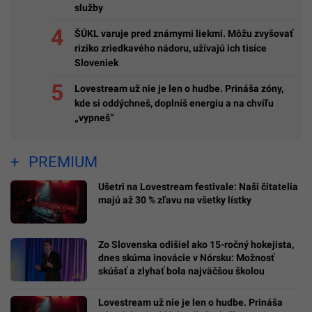
služby
ŠÚKL varuje pred známymi liekmi. Môžu zvyšovať
riziko zriedkavého nádoru, užívajú ich tisíce
Sloveniek
Lovestream už nie je len o hudbe. Prináša zóny,
kde si oddýchneš, doplníš energiu a na chvíľu
„vypneš“
PREMIUM
Ušetri na Lovestream festivale: Naši čitatelia
majú až 30 % zľavu na všetky lístky
Zo Slovenska odišiel ako 15-ročný hokejista,
dnes skúma inovácie v Nórsku: Možnosť
skúšať a zlyhať bola najväčšou školou
Lovestream už nie je len o hudbe. Prináša