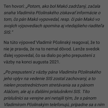
Ten hovorí:
„Potom, ako bol Makó zadržaný, začala
snaha Vladimíra Pčolinského získavať informácie o
tom, čo pán Makó vypovedal, resp. či pán Makó vo
svojich výpovediach spomína aj vtedajšieho riaditeľa
SIS.“
Na túto výpoveď Vladimír Pčolinský reagoval, že to
nie je pravda, že na to nemal dôvod. Lenže svedok
ďalej vypovedal, čo sa dialo po jeho prepustení z
väzby na konci augusta 2021.
„
Po prepustení z väzby pána Vladimíra Pčolinského
jeho vplyv na vedenie SIS zostal zachovaný, a to
nielen prostredníctvom stretávania sa s pánom
Aláčom, ale aj s ďalšími príslušníkmi SIS. Títo
príslušníci sa verejne ani netajili tým, že s pánom
Vladimírom Pčolinským telefonujú, prípadne sa s ním