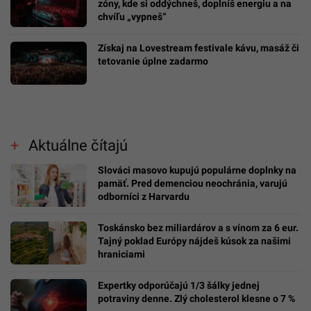
zóny, kde si oddýchneš, doplníš energiu a na
chvíľu „vypneš“
Získaj na Lovestream festivale kávu, masáž či
tetovanie úplne zadarmo
Aktuálne čítajú
Slováci masovo kupujú populárne doplnky na
pamäť. Pred demenciou neochránia, varujú
odborníci z Harvardu
Toskánsko bez miliardárov a s vínom za 6 eur.
Tajný poklad Európy nájdeš kúsok za našimi
hraniciami
Expertky odporúčajú 1/3 šálky jednej
potraviny denne. Zlý cholesterol klesne o 7 %