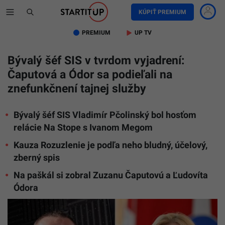
KÚPIŤ PREMIUM
PREMIUM
UP TV
Bývalý šéf SIS v tvrdom vyjadrení:
Čaputová a Ódor sa podieľali na
znefunkčnení tajnej služby
Bývalý šéf SIS Vladimír Pčolinský bol hosťom
relácie Na Stope s Ivanom Megom
Kauza Rozuzlenie je podľa neho bludný, účelový,
zberný spis
Na paškál si zobral Zuzanu Čaputovú a Ľudovíta
Ódora