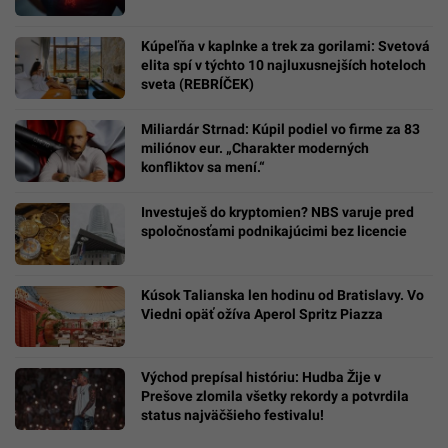
Kúpeľňa v kaplnke a trek za gorilami: Svetová
elita spí v týchto 10 najluxusnejších hoteloch
sveta (REBRÍČEK)
Miliardár Strnad: Kúpil podiel vo firme za 83
miliónov eur. „Charakter moderných
konfliktov sa mení.“
Investuješ do kryptomien? NBS varuje pred
spoločnosťami podnikajúcimi bez licencie
Kúsok Talianska len hodinu od Bratislavy. Vo
Viedni opäť ožíva Aperol Spritz Piazza
Východ prepísal históriu: Hudba Žije v
Prešove zlomila všetky rekordy a potvrdila
status najväčšieho festivalu!