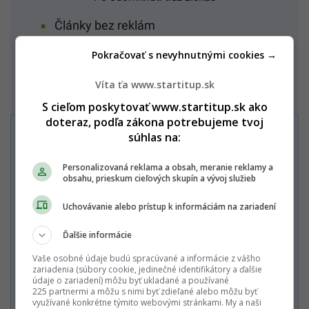
Články bez reklám
Neobmedzený prístup k viac ako
Pokračovať s nevyhnutnými cookies →
75 000 článkom
Exkluzívne benefity
Víta ťa www.startitup.sk
S cieľom poskytovať www.startitup.sk ako
doteraz, podľa zákona potrebujeme tvoj
súhlas na:
Máš účet?
Prihlás sa!
Viac o kampani
tu!
Personalizovaná reklama a obsah, meranie reklamy a
Staň sa členom
obsahu, prieskum cieľových skupín a vývoj služieb
Startitup PREMIUM
Uchovávanie alebo prístup k informáciám na zariadení
Predplatné môžeš zrušiť kedykoľvek.
Ďalšie informácie
Vaše osobné údaje budú spracúvané a informácie z vášho
LOVESTREAM Mesačné predplatné Startitup
zariadenia (súbory cookie, jedinečné identifikátory a ďalšie
5,99€
PREMIUM 3,99€
údaje o zariadení) môžu byť ukladané a používané
225 partnermi a môžu s nimi byť zdieľané alebo môžu byť
cena platí pre prvý mesiac, potom 5,99 € mesačne
využívané konkrétne týmito webovými stránkami. My a naši