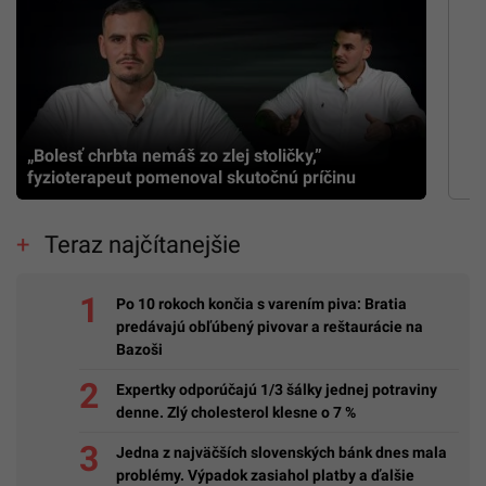
„Bolesť chrbta nemáš zo zlej stoličky,”
fyzioterapeut pomenoval skutočnú príčinu
Teraz najčítanejšie
Po 10 rokoch končia s varením piva: Bratia
predávajú obľúbený pivovar a reštaurácie na
Bazoši
Expertky odporúčajú 1/3 šálky jednej potraviny
denne. Zlý cholesterol klesne o 7 %
Jedna z najväčších slovenských bánk dnes mala
problémy. Výpadok zasiahol platby a ďalšie