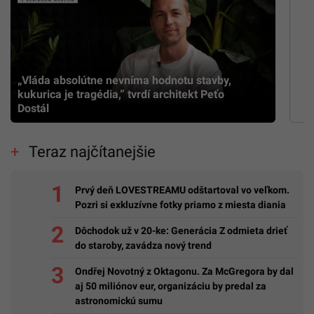
„Vláda absolútne nevníma hodnotu stavby,
kukurica je tragédia,” tvrdí architekt Peťo
Dostál
Teraz najčítanejšie
Prvý deň LOVESTREAMU odštartoval vo veľkom.
Pozri si exkluzívne fotky priamo z miesta diania
Dôchodok už v 20-ke: Generácia Z odmieta drieť
do staroby, zavádza nový trend
Ondřej Novotný z Oktagonu. Za McGregora by dal
aj 50 miliónov eur, organizáciu by predal za
astronomickú sumu