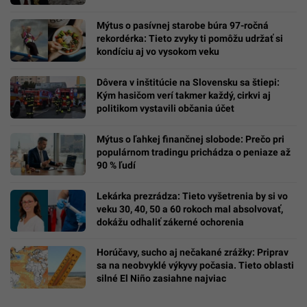
Mýtus o pasívnej starobe búra 97-ročná
rekordérka: Tieto zvyky ti pomôžu udržať si
kondíciu aj vo vysokom veku
Dôvera v inštitúcie na Slovensku sa štiepi:
Kým hasičom verí takmer každý, cirkvi aj
politikom vystavili občania účet
Mýtus o ľahkej finančnej slobode: Prečo pri
populárnom tradingu prichádza o peniaze až
90 % ľudí
Lekárka prezrádza: Tieto vyšetrenia by si vo
veku 30, 40, 50 a 60 rokoch mal absolvovať,
dokážu odhaliť zákerné ochorenia
Horúčavy, sucho aj nečakané zrážky: Priprav
sa na neobvyklé výkyvy počasia. Tieto oblasti
silné El Niño zasiahne najviac