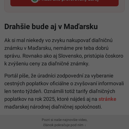
Startitup, odkaz sa otvorí v n
Drahšie bude aj v Maďarsku
Ak si mal niekedy vo zvyku nakupovať diaľničnú
známku v Maďarsku, nemáme pre teba dobrú
správu. Rovnako ako aj Slovensko, pristúpia čoskoro
k zvýšeniu ceny za diaľničné známky.
Portál píše, že úradníci zodpovední za vyberanie
cestných poplatkov oficiálne o zvyšovaní informovali
len tento týždeň. Oznámili totiž tarify diaľničných
poplatkov na rok 2025, ktoré nájdeš aj na
stránke
maďarskej národnej diaľničnej spoločnosti.
Pozri si naše najnovšie video,
článok pokračuje pod ním ↓