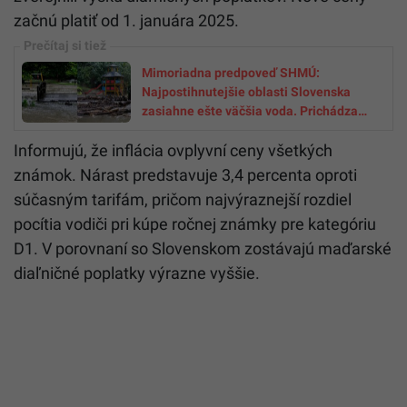
začnú platiť od 1. januára 2025.
Mimoriadna predpoveď SHMÚ:
Najpostihnutejšie oblasti Slovenska
zasiahne ešte väčšia voda. Prichádza
silný vietor
Informujú, že inflácia ovplyvní ceny všetkých
známok. Nárast predstavuje 3,4 percenta oproti
súčasným tarifám, pričom najvýraznejší rozdiel
pocítia vodiči pri kúpe ročnej známky pre kategóriu
D1. V porovnaní so Slovenskom zostávajú maďarské
diaľničné poplatky výrazne vyššie.