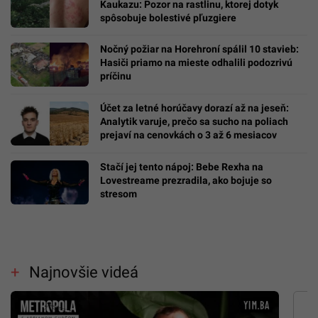
Kaukazu: Pozor na rastlinu, ktorej dotyk
spôsobuje bolestivé pľuzgiere
Nočný požiar na Horehroní spálil 10 stavieb:
Hasiči priamo na mieste odhalili podozrivú
príčinu
Účet za letné horúčavy dorazí až na jeseň:
Analytik varuje, prečo sa sucho na poliach
prejaví na cenovkách o 3 až 6 mesiacov
Stačí jej tento nápoj: Bebe Rexha na
Lovestreame prezradila, ako bojuje so
stresom
Najnovšie videá