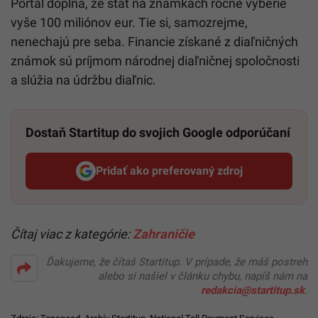
Portál dopĺňa, že štát na známkach ročne vyberie
vyše 100 miliónov eur. Tie si, samozrejme,
nenechajú pre seba. Financie získané z diaľničných
známok sú príjmom národnej diaľničnej spoločnosti
a slúžia na údržbu diaľnic.
Dostaň Startitup do svojich Google odporúčaní
Pridať ako preferovaný zdroj
Startitup, odkaz sa otvorí v n
Čítaj viac z kategórie:
Zahraničie
Ďakujeme, že čítaš Startitup. V prípade, že máš postreh
alebo si našiel v článku chybu, napíš nám na
redakcia@startitup.sk
.