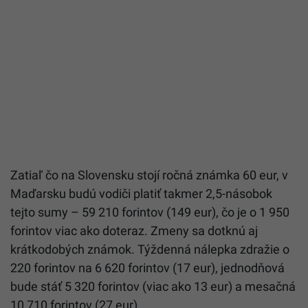
Zatiaľ čo na Slovensku stojí ročná známka 60 eur, v
Maďarsku budú vodiči platiť takmer 2,5-násobok
tejto sumy – 59 210 forintov (149 eur), čo je o 1 950
forintov viac ako doteraz. Zmeny sa dotknú aj
krátkodobých známok. Týždenná nálepka zdražie o
220 forintov na 6 620 forintov (17 eur), jednodňová
bude stáť 5 320 forintov (viac ako 13 eur) a mesačná
10 710 forintov (27 eur).