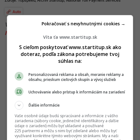
Zdroje:
Topspeed
,
Archív Startitup
,
National Toll Payment Services
Auto
Pokračovať s nevyhnutnými cookies →
Viac k téme:
ceny
,
cesty
,
diaľničné známky
,
Maďarsko
,
soferi
,
sumy
,
vodiči
,
zvysovanie
Víta ťa www.startitup.sk
S cieľom poskytovať www.startitup.sk ako
doteraz, podľa zákona potrebujeme tvoj
súhlas na:
Personalizovaná reklama a obsah, meranie reklamy a
obsahu, prieskum cieľových skupín a vývoj služieb
Uchovávanie alebo prístup k informáciám na zariadení
Ďalšie informácie
Vaše osobné údaje budú spracúvané a informácie z vášho
zariadenia (súbory cookie, jedinečné identifikátory a ďalšie
údaje o zariadení) môžu byť ukladané a používané
225 partnermi a môžu s nimi byť zdieľané alebo môžu byť
využívané konkrétne týmito webovými stránkami. My a naši