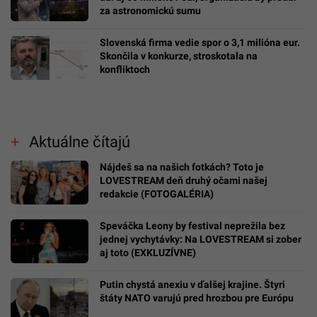
za astronomickú sumu
Slovenská firma vedie spor o 3,1 milióna eur.
Skončila v konkurze, stroskotala na
konfliktoch
Aktuálne čítajú
Nájdeš sa na našich fotkách? Toto je
LOVESTREAM deň druhý očami našej
redakcie (FOTOGALÉRIA)
Speváčka Leony by festival neprežila bez
jednej vychytávky: Na LOVESTREAM si zober
aj toto (EXKLUZÍVNE)
Putin chystá anexiu v ďalšej krajine. Štyri
štáty NATO varujú pred hrozbou pre Európu