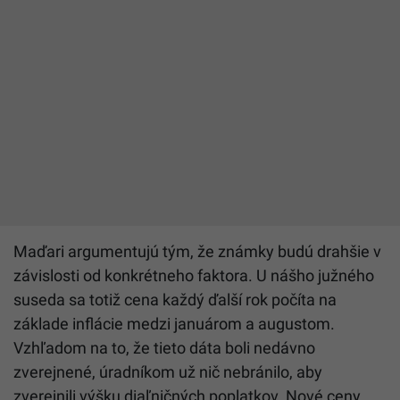
Maďari argumentujú tým, že známky budú drahšie v
závislosti od konkrétneho faktora. U nášho južného
suseda sa totiž cena každý ďalší rok počíta na
základe inflácie medzi januárom a augustom.
Vzhľadom na to, že tieto dáta boli nedávno
zverejnené, úradníkom už nič nebránilo, aby
zverejnili výšku diaľničných poplatkov. Nové ceny