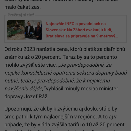
malo čakať zas.
Najnovšie INFO o povodniach na
Slovensku: Na Záhorí evakuujú ľudí,
Bratislava sa pripravuje na 9-metrový
Dunaj (PREHĽAD)
Od roku 2023 narástla cena, ktorú platíš za diaľničnú
známku až o 20 percent. Teraz by sa to percento
mohlo zvýšiť ešte viac.
„Je pravdepodobné, že
nejaké konsolidačné opatrenia sektoru dopravy budú
nutné, teda je pravdepodobné, že k nejakému
navýšeniu dôjde,“
vyhlásil minulý mesiac minister
dopravy Jozef Ráž.
Upozorňujú, že ak by k zvýšeniu aj došlo, stále by
sme patrili k tým najlacnejším v regióne. A to aj v
prípade, že by vláda zvýšila tarifu o 10 až 20 percent.