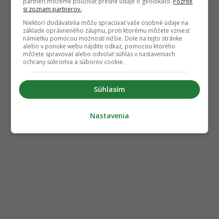
partneri môžeme používať presné údaje o geolokácii.
Pozrite
si zoznam partnerov.
Niektorí dodávatelia môžu spracúvať vaše osobné údaje na
základe oprávneného záujmu, proti ktorému môžete vzniesť
námietku pomocou možností nižšie. Dole na tejto stránke
alebo v ponuke webu nájdite odkaz, pomocou ktorého
môžete spravovať alebo odvolať súhlas v nastaveniach
ochrany súkromia a súborov cookie.
Súhlasím
Nastavenia