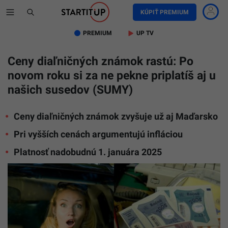
KÚPIŤ PREMIUM
PREMIUM
UP TV
Ceny diaľničných známok rastú: Po
novom roku si za ne pekne priplatíš aj u
našich susedov (SUMY)
Ceny diaľničných známok zvyšuje už aj Maďarsko
Pri vyšších cenách argumentujú infláciou
Platnosť nadobudnú 1. januára 2025