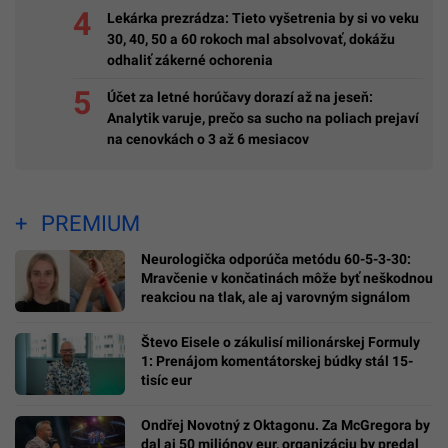
Lekárka prezrádza: Tieto vyšetrenia by si vo veku
30, 40, 50 a 60 rokoch mal absolvovať, dokážu
odhaliť zákerné ochorenia
Účet za letné horúčavy dorazí až na jeseň:
Analytik varuje, prečo sa sucho na poliach prejaví
na cenovkách o 3 až 6 mesiacov
PREMIUM
Neurologička odporúča metódu 60-5-3-30:
Mravčenie v končatinách môže byť neškodnou
reakciou na tlak, ale aj varovným signálom
Števo Eisele o zákulisí milionárskej Formuly
1: Prenájom komentátorskej búdky stál 15-
tisíc eur
Ondřej Novotný z Oktagonu. Za McGregora by
dal aj 50 miliónov eur, organizáciu by predal