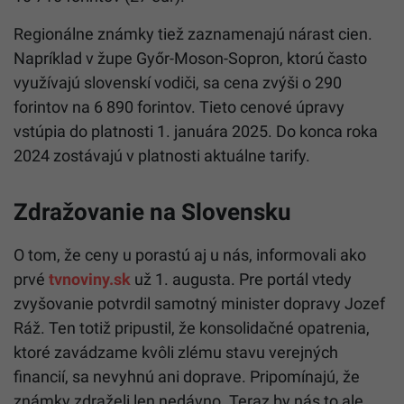
Regionálne známky tiež zaznamenajú nárast cien.
Napríklad v župe Győr-Moson-Sopron, ktorú často
využívajú slovenskí vodiči, sa cena zvýši o 290
forintov na 6 890 forintov. Tieto cenové úpravy
vstúpia do platnosti 1. januára 2025. Do konca roka
2024 zostávajú v platnosti aktuálne tarify.
Zdražovanie na Slovensku
O tom, že ceny u porastú aj u nás, informovali ako
prvé
tvnoviny.sk
už 1. augusta. Pre portál vtedy
zvyšovanie potvrdil samotný minister dopravy Jozef
Ráž. Ten totiž pripustil, že konsolidačné opatrenia,
ktoré zavádzame kvôli zlému stavu verejných
financií, sa nevyhnú ani doprave. Pripomínajú, že
známky zdraželi len nedávno. Teraz by nás to ale