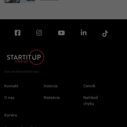
Člen združenia IAB Slovakia
Kontakt
Inzercia
Cenník
O nás
Redakcia
Nahlásiť
chybu
Kariéra