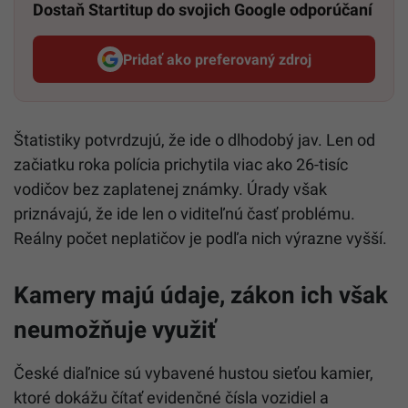
Dostaň Startitup do svojich Google odporúčaní
Pridať ako preferovaný zdroj
Startitup, odkaz sa otvorí v n
Štatistiky potvrdzujú, že ide o dlhodobý jav. Len od
začiatku roka polícia prichytila viac ako 26-tisíc
vodičov bez zaplatenej známky. Úrady však
priznávajú, že ide len o viditeľnú časť problému.
Reálny počet neplatičov je podľa nich výrazne vyšší.
Kamery majú údaje, zákon ich však
neumožňuje využiť
České diaľnice sú vybavené hustou sieťou kamier,
ktoré dokážu čítať evidenčné čísla vozidiel a