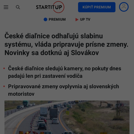
KÚPIŤ PREMIUM
PREMIUM
UP TV
České diaľnice odhaľujú slabinu
systému, vláda pripravuje prísne zmeny.
Novinky sa dotknú aj Slovákov
České diaľnice sledujú kamery, no pokuty dnes
padajú len pri zastavení vodiča
Pripravované zmeny ovplyvnia aj slovenských
motoristov