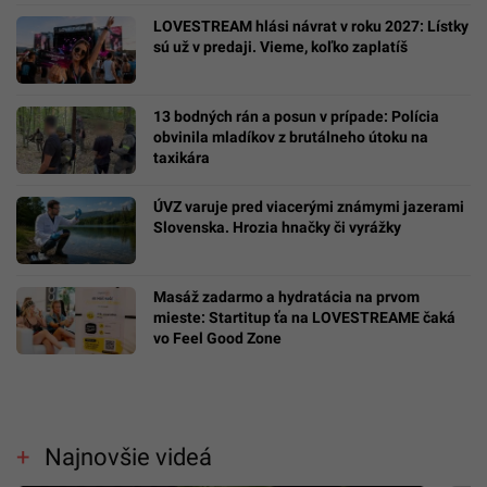
LOVESTREAM hlási návrat v roku 2027: Lístky
sú už v predaji. Vieme, koľko zaplatíš
13 bodných rán a posun v prípade: Polícia
obvinila mladíkov z brutálneho útoku na
taxikára
ÚVZ varuje pred viacerými známymi jazerami
Slovenska. Hrozia hnačky či vyrážky
Masáž zadarmo a hydratácia na prvom
mieste: Startitup ťa na LOVESTREAME čaká
vo Feel Good Zone
Najnovšie videá