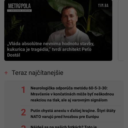
„Vláda absolútne nevníma hodnotu stavby,
kukurica je tragédia,” tvrdí architekt Peťo
Dostál
Teraz najčítanejšie
Neurologička odporúča metódu 60-5-3-30:
Mravčenie v končatinách môže byť neškodnou
reakciou na tlak, ale aj varovným signálom
Putin chystá anexiu v ďalšej krajine. Štyri štáty
NATO varujú pred hrozbou pre Európu
Nájdeš sa na našich fotkách? Toto je