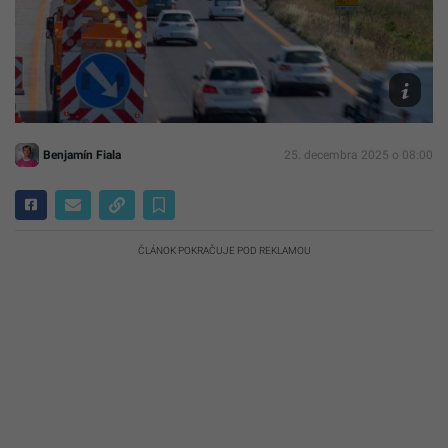
Ilustračn
foto
TASR/Ma
Erd
Benjamín Fiala
25. decembra 2025 o 08:00
ČLÁNOK POKRAČUJE POD REKLAMOU