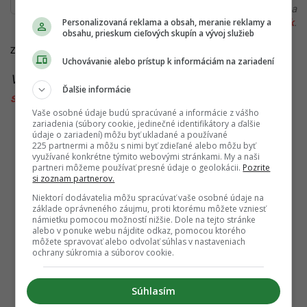
alebo si našiel v článku chybu, napíš nám na
Personalizovaná reklama a obsah, meranie reklamy a
redakcia@startitup.sk
.
obsahu, prieskum cieľových skupín a vývoj služieb
Zdroje:
CT24
,
iDnes
,
tvnoviny
Uchovávanie alebo prístup k informáciám na zariadení
Viac k téme:
Česká republika
,
dialnice
,
doprava
,
Ďalšie informácie
slovensko
,
zo sveta
Vaše osobné údaje budú spracúvané a informácie z vášho
zariadenia (súbory cookie, jedinečné identifikátory a ďalšie
údaje o zariadení) môžu byť ukladané a používané
225 partnermi a môžu s nimi byť zdieľané alebo môžu byť
využívané konkrétne týmito webovými stránkami. My a naši
partneri môžeme používať presné údaje o geolokácii.
Pozrite
si zoznam partnerov.
Niektorí dodávatelia môžu spracúvať vaše osobné údaje na
základe oprávneného záujmu, proti ktorému môžete vzniesť
námietku pomocou možností nižšie. Dole na tejto stránke
alebo v ponuke webu nájdite odkaz, pomocou ktorého
môžete spravovať alebo odvolať súhlas v nastaveniach
ochrany súkromia a súborov cookie.
Súhlasím