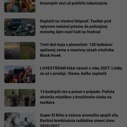
bizarných vecí už pohltila tokenizácia
Doplatil na vlastnú hlúposť: Taxikár pod
vplyvom nabúral priamo do policajnej
motorky, kým vozil ľudí na festival
Tretí deň boja s plameňmi: 130 hektárov
spálenej zeme a masívny zásah vrtuľníka
Black Hawk
LOVESTREAM hlási návrat v roku 2027: Lístky
sú už v predaji. Vieme, koľko zaplatíš
13 bodných rán a posun v prípade: Polícia
obvinila mladíkov z brutálneho útoku na
taxikára
Super El Niño a vzácna anomália spojili sily.
Raritná kombinácia radikálne zmení zimu
2026/2027