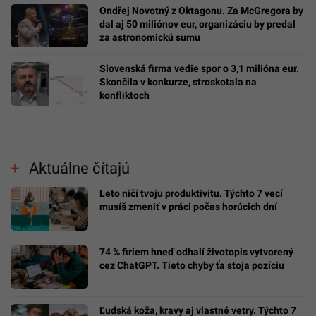
Ondřej Novotný z Oktagonu. Za McGregora by
dal aj 50 miliónov eur, organizáciu by predal
za astronomickú sumu
Slovenská firma vedie spor o 3,1 milióna eur.
Skončila v konkurze, stroskotala na
konfliktoch
Aktuálne čítajú
Leto ničí tvoju produktivitu. Týchto 7 vecí
musíš zmeniť v práci počas horúcich dní
74 % firiem hneď odhalí životopis vytvorený
cez ChatGPT. Tieto chyby ťa stoja pozíciu
Ľudská koža, kravy aj vlastné vetry. Týchto 7