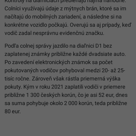
Kontroly na diaľniciach prebiehajú najmä náhodne.
Colníci využívajú údaje z mýtnych brán, ktoré sa im
načítajú do mobilných zariadení, a následne si na
konkrétne vozidlo počkajú. Overujú sa aj prípady, keď
vodič zadal nesprávnu evidenčnú značku.
Podľa colnej správy jazdilo na diaľnici D1 bez
zaplatenej známky približne každé dvadsiate auto.
Po zavedení elektronických známok sa počet
pokutovaných vodičov pohyboval medzi 20- až 25-
tisíc ročne. Zároveň však rástla priemerná výška
pokuty. Kým v roku 2021 zaplatili vodiči v priemere
približne 1 300 českých korún, čo je asi 52 eur, dnes
sa suma pohybuje okolo 2 000 korún, teda približne
80 eur.