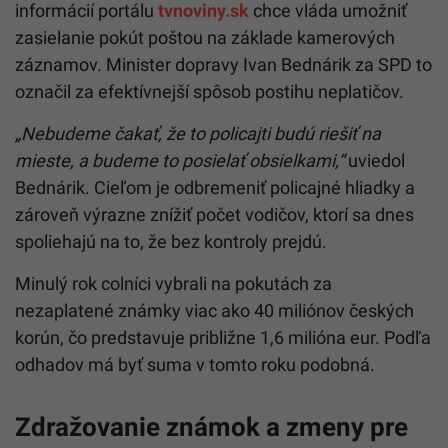
informácií portálu
tvnoviny.sk
chce vláda umožniť
zasielanie pokút poštou na základe kamerových
záznamov. Minister dopravy Ivan Bednárik za SPD to
označil za efektívnejší spôsob postihu neplatičov.
„Nebudeme čakať, že to policajti budú riešiť na
mieste, a budeme to posielať obsielkami,“
uviedol
Bednárik. Cieľom je odbremeniť policajné hliadky a
zároveň výrazne znížiť počet vodičov, ktorí sa dnes
spoliehajú na to, že bez kontroly prejdú.
Minulý rok colníci vybrali na pokutách za
nezaplatené známky viac ako 40 miliónov českých
korún, čo predstavuje približne 1,6 milióna eur. Podľa
odhadov má byť suma v tomto roku podobná.
Zdražovanie známok a zmeny pre