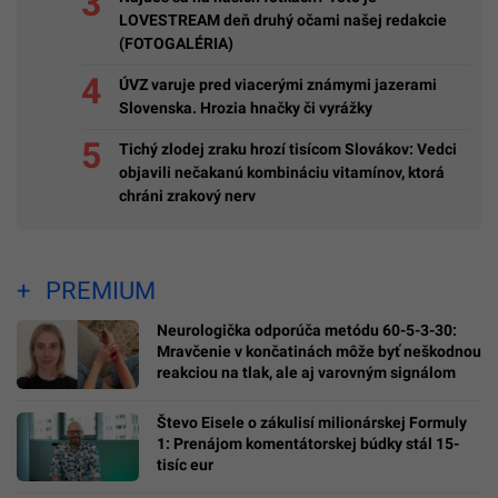
LOVESTREAM deň druhý očami našej redakcie
(FOTOGALÉRIA)
ÚVZ varuje pred viacerými známymi jazerami
Slovenska. Hrozia hnačky či vyrážky
Tichý zlodej zraku hrozí tisícom Slovákov: Vedci
objavili nečakanú kombináciu vitamínov, ktorá
chráni zrakový nerv
PREMIUM
Neurologička odporúča metódu 60-5-3-30:
Mravčenie v končatinách môže byť neškodnou
reakciou na tlak, ale aj varovným signálom
Števo Eisele o zákulisí milionárskej Formuly
1: Prenájom komentátorskej búdky stál 15-
tisíc eur