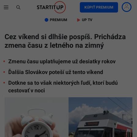
KÚPIŤ PREMIUM
PREMIUM
UP TV
Cez víkend si dlhšie pospíš. Prichádza
zmena času z letného na zimný
Zmenu času uplatňujeme už desiatky rokov
Ďalšia Slovákov poteší už tento víkend
Dotkne sa to však niektorých ľudí, ktorí budú
cestovať v noci
Ilustračn