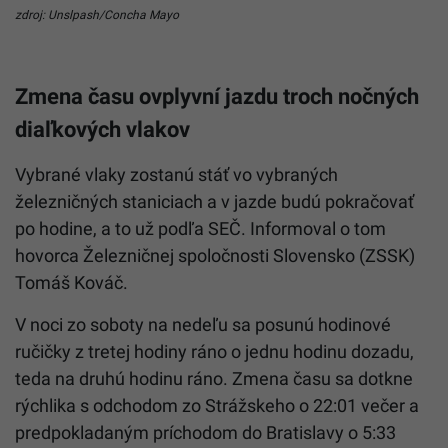
zdroj: Unslpash/Concha Mayo
Zmena času ovplyvní jazdu troch nočných
diaľkových vlakov
Vybrané vlaky zostanú stáť vo vybraných
železničných staniciach a v jazde budú pokračovať
po hodine, a to už podľa SEČ. Informoval o tom
hovorca Železničnej spoločnosti Slovensko (ZSSK)
Tomáš Kováč.
V noci zo soboty na nedeľu sa posunú hodinové
ručičky z tretej hodiny ráno o jednu hodinu dozadu,
teda na druhú hodinu ráno. Zmena času sa dotkne
rýchlika s odchodom zo Strážskeho o 22:01 večer a
predpokladaným príchodom do Bratislavy o 5:33