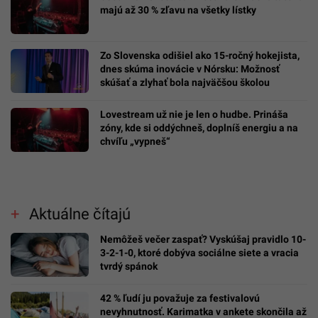
majú až 30 % zľavu na všetky lístky
Zo Slovenska odišiel ako 15-ročný hokejista,
dnes skúma inovácie v Nórsku: Možnosť
skúšať a zlyhať bola najväčšou školou
Lovestream už nie je len o hudbe. Prináša
zóny, kde si oddýchneš, doplníš energiu a na
chvíľu „vypneš“
Aktuálne čítajú
Nemôžeš večer zaspať? Vyskúšaj pravidlo 10-
3-2-1-0, ktoré dobýva sociálne siete a vracia
tvrdý spánok
42 % ľudí ju považuje za festivalovú
nevyhnutnosť. Karimatka v ankete skončila až