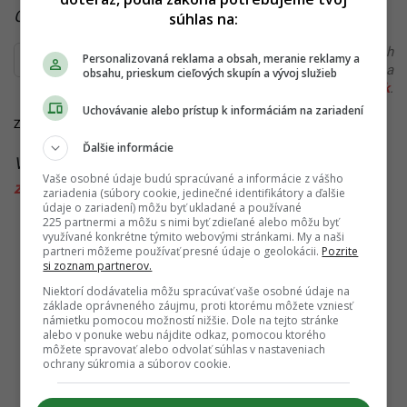
Čítaj viac z kategórie:
Zo Slovenska
súhlas na:
Ďakujeme, že čítaš Startitup. V prípade, že máš postreh
Personalizovaná reklama a obsah, meranie reklamy a
alebo si našiel v článku chybu, napíš nám na
obsahu, prieskum cieľových skupín a vývoj služieb
redakcia@startitup.sk
.
Uchovávanie alebo prístup k informáciám na zariadení
Zdroje:
ZN
, TASR
Ďalšie informácie
Viac k téme:
hodiny
,
letný čas
,
slovensko
,
vlak
,
Vaše osobné údaje budú spracúvané a informácie z vášho
zimný čas
,
zmena času
zariadenia (súbory cookie, jedinečné identifikátory a ďalšie
údaje o zariadení) môžu byť ukladané a používané
225 partnermi a môžu s nimi byť zdieľané alebo môžu byť
využívané konkrétne týmito webovými stránkami. My a naši
partneri môžeme používať presné údaje o geolokácii.
Pozrite
si zoznam partnerov.
Niektorí dodávatelia môžu spracúvať vaše osobné údaje na
základe oprávneného záujmu, proti ktorému môžete vzniesť
námietku pomocou možností nižšie. Dole na tejto stránke
alebo v ponuke webu nájdite odkaz, pomocou ktorého
môžete spravovať alebo odvolať súhlas v nastaveniach
ochrany súkromia a súborov cookie.