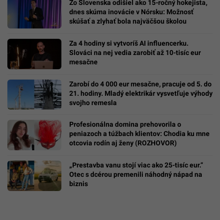
Zo Slovenska odišiel ako 15-ročný hokejista,
dnes skúma inovácie v Nórsku: Možnosť
skúšať a zlyhať bola najväčšou školou
Za 4 hodiny si vytvoríš AI influencerku.
Slováci na nej vedia zarobiť až 10-tisíc eur
mesačne
Zarobí do 4 000 eur mesačne, pracuje od 5. do
21. hodiny. Mladý elektrikár vysvetľuje výhody
svojho remesla
Profesionálna domina prehovorila o
peniazoch a túžbach klientov: Chodia ku mne
otcovia rodín aj ženy (ROZHOVOR)
„Prestavba vanu stojí viac ako 25-tisíc eur.“
Otec s dcérou premenili náhodný nápad na
biznis