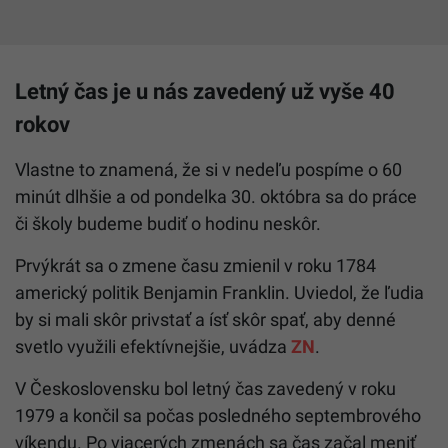
Letný čas je u nás zavedený už vyše 40
rokov
Vlastne to znamená, že si v nedeľu pospíme o 60
minút dlhšie a od pondelka 30. októbra sa do práce
či školy budeme budiť o hodinu neskôr.
Prvýkrát sa o zmene času zmienil v roku 1784
americký politik Benjamin Franklin. Uviedol, že ľudia
by si mali skôr privstať a ísť skôr spať, aby denné
svetlo využili efektívnejšie, uvádza
ZN
.
V Československu bol letný čas zavedený v roku
1979 a končil sa počas posledného septembrového
víkendu. Po viacerých zmenách sa čas začal meniť