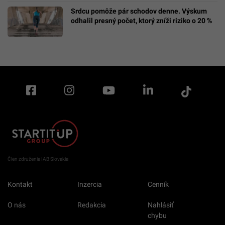
Srdcu pomôže pár schodov denne. Výskum
odhalil presný počet, ktorý zníži riziko o 20 %
Člen združenia IAB Slovakia
Kontakt
Inzercia
Cenník
O nás
Redakcia
Nahlásiť
chybu