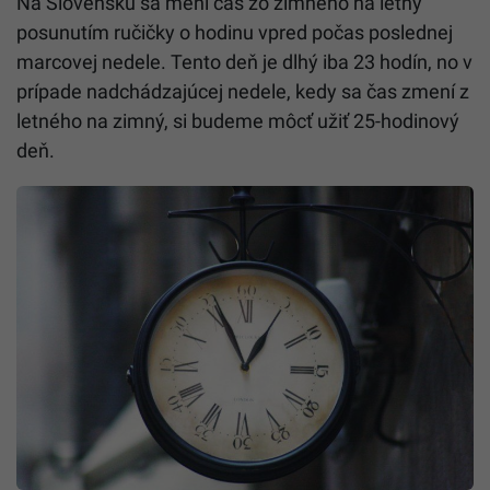
Na Slovensku sa mení čas zo zimného na letný
posunutím ručičky o hodinu vpred počas poslednej
marcovej nedele. Tento deň je dlhý iba 23 hodín, no v
prípade nadchádzajúcej nedele, kedy sa čas zmení z
letného na zimný, si budeme môcť užiť 25-hodinový
deň.