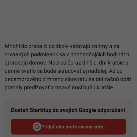
Mnohí do práce či do školy vstávajú za tmy a za
rovnakých podmienok sa v poobedňajších hodinách
aj vracajú domov. Noci sú čoraz dlhšie, dni kratšie a
denné svetlo sa bude skracovať aj naďalej. Až od
decembrového zimného slnovratu sa dni začnú opäť
pomaly predlžovať a tmavé noci budú kratšie.
Dostaň Startitup do svojich Google odporúčaní
Pridať ako preferovaný zdroj
Startitup, odkaz sa otvorí v n