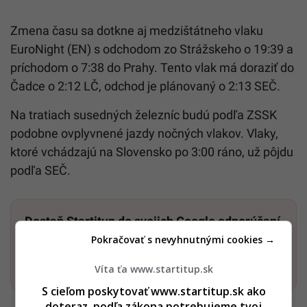
Zmena času sa dotkne aj medzištátneho vlaku
EuroNight (EN) s odchodom zo Strážskeho o 19:39 a
príchodom o 7:38 do Prahy. Tento vlak má doraziť do
Čadce o 2:12 LČ, odchod je plánovaný o 2:13 SEČ.
Na tratiach susedných železníc budú podľa ZSSK
podobne ovplyvnené jazdy nočných vlakov. Vlaky,
ktoré vchádzajú na Slovensko po 3:00 ráno, už pôjdu
podľa SEČ.
Dostaň Startitup do svojich Google odporúčaní
Pokračovať s nevyhnutnými cookies →
Pridať ako preferovaný zdroj
Startitup, odkaz sa otvorí v n
Víta ťa www.startitup.sk
S cieľom poskytovať www.startitup.sk ako
doteraz, podľa zákona potrebujeme tvoj