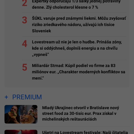
Expertky odporúčajú 1/3 šálky jednej potraviny
denne. Zlý cholesterol klesne o 7 %
ŠÚKL varuje pred známymi liekmi. Môžu zvyšovať
riziko zriedkavého nádoru, užívajú ich tisíce
Sloveniek
Lovestream už nie je len o hudbe. Prináša zóny,
kde si oddýchneš, doplníš energiu a na chvíľu
„vypneš“
Miliardár Strnad: Kúpil podiel vo firme za 83
miliónov eur. „Charakter moderných konfliktov sa
mení.“
PREMIUM
Mladý Ukrajinec otvoril v Bratislave nový
street food za 30-tisíc eur. Prax získal v
michelinských reštauráciách
Ušetri na Lovestream festivale: Naši čitatelia