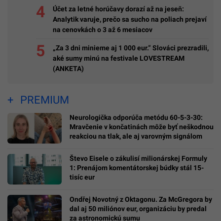
Účet za letné horúčavy dorazí až na jeseň:
Analytik varuje, prečo sa sucho na poliach prejaví
na cenovkách o 3 až 6 mesiacov
„Za 3 dni minieme aj 1 000 eur.“ Slováci prezradili,
aké sumy minú na festivale LOVESTREAM
(ANKETA)
PREMIUM
Neurologička odporúča metódu 60-5-3-30:
Mravčenie v končatinách môže byť neškodnou
reakciou na tlak, ale aj varovným signálom
Števo Eisele o zákulisí milionárskej Formuly
1: Prenájom komentátorskej búdky stál 15-
tisíc eur
Ondřej Novotný z Oktagonu. Za McGregora by
dal aj 50 miliónov eur, organizáciu by predal
za astronomickú sumu