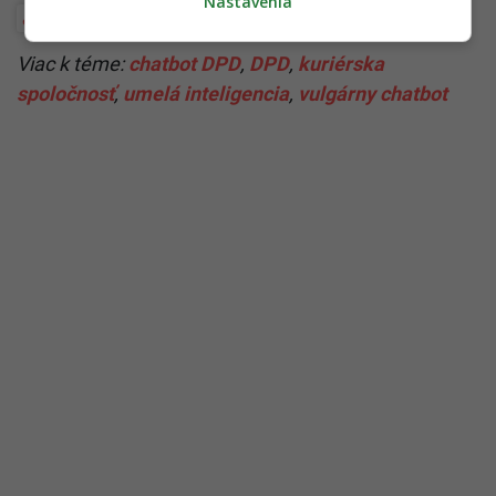
Nastavenia
Technológie a internet
Viac k téme:
chatbot DPD
,
DPD
,
kuriérska
spoločnosť
,
umelá inteligencia
,
vulgárny chatbot