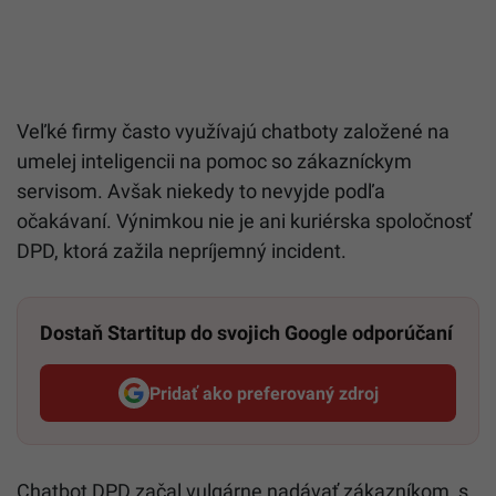
Veľké firmy často využívajú chatboty založené na
umelej inteligencii na pomoc so zákazníckym
servisom. Avšak niekedy to nevyjde podľa
očakávaní. Výnimkou nie je ani kuriérska spoločnosť
DPD, ktorá zažila nepríjemný incident.
Dostaň Startitup do svojich Google odporúčaní
Pridať ako preferovaný zdroj
Startitup, odkaz sa otvorí v n
Chatbot DPD začal vulgárne nadávať zákazníkom, s