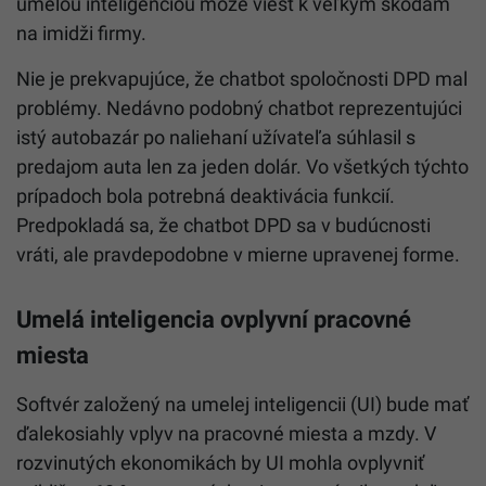
umelou inteligenciou môže viesť k veľkým škodám
na imidži firmy.
Nie je prekvapujúce, že chatbot spoločnosti DPD mal
problémy. Nedávno podobný chatbot reprezentujúci
istý autobazár po naliehaní užívateľa súhlasil s
predajom auta len za jeden dolár. Vo všetkých týchto
prípadoch bola potrebná deaktivácia funkcií.
Predpokladá sa, že chatbot DPD sa v budúcnosti
vráti, ale pravdepodobne v mierne upravenej forme.
Umelá
inteligencia
ovplyvní pracovné
miesta
Softvér založený na umelej inteligencii (UI) bude mať
ďalekosiahly vplyv na pracovné miesta a mzdy. V
rozvinutých ekonomikách by UI mohla ovplyvniť