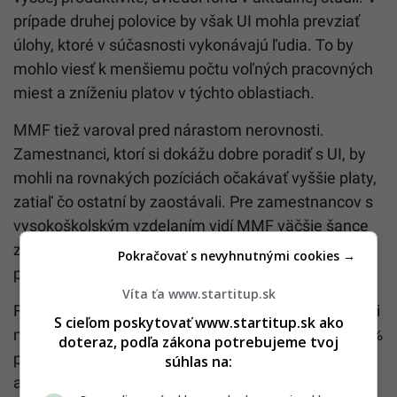
prípade druhej polovice by však UI mohla prevziať
úlohy, ktoré v súčasnosti vykonávajú ľudia. To by
mohlo viesť k menšiemu počtu voľných pracovných
miest a zníženiu platov v týchto oblastiach.
MMF tiež varoval pred nárastom nerovnosti.
Zamestnanci, ktorí si dokážu dobre poradiť s UI, by
mohli na rovnakých pozíciách očakávať vyššie platy,
zatiaľ čo ostatní by zaostávali. Pre zamestnancov s
vysokoškolským vzdelaním vidí MMF väčšie šance
získať pracovné miesta, na ktoré bude mať UI
Pokračovať s nevyhnutnými cookies →
pozitívny vplyv.
Víta ťa www.startitup.sk
Fond sa domnieva, že v krajinách s nízkymi príjmami
S cieľom poskytovať www.startitup.sk ako
môže UI potenciálne výrazne ovplyvniť približne 26 %
doteraz, podľa zákona potrebujeme tvoj
pracovných miest a v rozvíjajúcich sa ekonomikách
súhlas na:
asi 40 %. MMF zároveň upozornil, že jeho prognózy