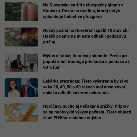
Na Slovensku sa šíri nebezpečný gigant z
Kaukazu: Pozor na rastlinu, ktorej dotyk
spôsobuje bolestivé pľuzgiere
Nočný požiar na Horehroní spálil 10 stavieb:
Hasiči priamo na mieste odhalili podozrivú
príčinu
Mýtus o ľahkej finančnej slobode: Prečo pri
populárnom tradingu prichádza o peniaze až
90 % ľudí
Lekárka prezrádza: Tieto vyšetrenia by si vo
veku 30, 40, 50 a 60 rokoch mal absolvovať,
dokážu odhaliť zákerné ochorenia
Horúčavy, sucho aj nečakané zrážky: Priprav
sa na neobvyklé výkyvy počasia. Tieto oblasti
silné El Niño zasiahne najviac