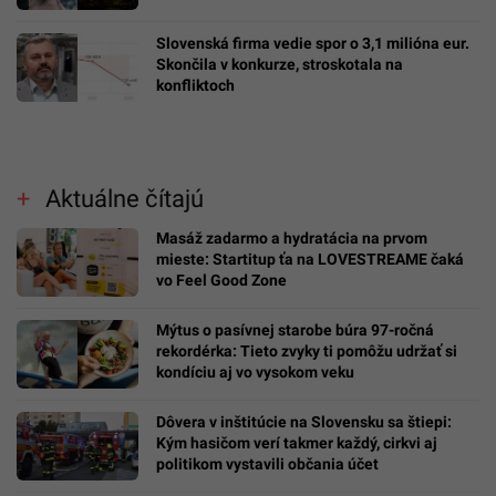
Slovenská firma vedie spor o 3,1 milióna eur.
Skončila v konkurze, stroskotala na
konfliktoch
Aktuálne čítajú
Masáž zadarmo a hydratácia na prvom
mieste: Startitup ťa na LOVESTREAME čaká
vo Feel Good Zone
Mýtus o pasívnej starobe búra 97-ročná
rekordérka: Tieto zvyky ti pomôžu udržať si
kondíciu aj vo vysokom veku
Dôvera v inštitúcie na Slovensku sa štiepi:
Kým hasičom verí takmer každý, cirkvi aj
politikom vystavili občania účet