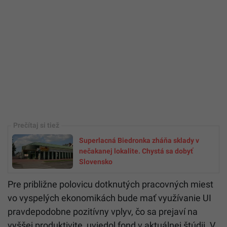
Superlacná Biedronka zháňa sklady v
nečakanej lokalite. Chystá sa dobyť
Slovensko
Pre približne polovicu dotknutých pracovných miest
vo vyspelých ekonomikách bude mať využívanie UI
pravdepodobne pozitívny vplyv, čo sa prejaví na
vyššej produktivite, uviedol fond v aktuálnej štúdii. V