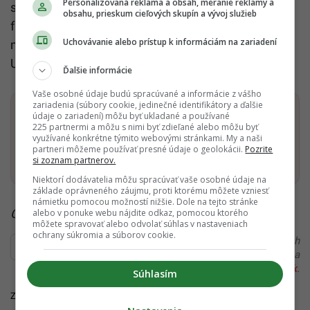
Personalizovaná reklama a obsah, meranie reklamy a
sú založené na výpočtových modeloch a niektoré
obsahu, prieskum cieľových skupín a vývoj služieb
faktory je ťažké predpovedať, medzi nimi napríklad
Uchovávanie alebo prístup k informáciám na zariadení
možný vznik nových odvetví alebo rýchlosť šírenia
UI.
Ďalšie informácie
Vaše osobné údaje budú spracúvané a informácie z vášho
zariadenia (súbory cookie, jedinečné identifikátory a ďalšie
Dostaň Startitup do svojich Google odporúčaní
údaje o zariadení) môžu byť ukladané a používané
225 partnermi a môžu s nimi byť zdieľané alebo môžu byť
využívané konkrétne týmito webovými stránkami. My a naši
partneri môžeme používať presné údaje o geolokácii.
Pozrite
Pridať ako preferovaný zdroj
Startitup, odkaz sa otvorí v n
si zoznam partnerov.
Niektorí dodávatelia môžu spracúvať vaše osobné údaje na
základe oprávneného záujmu, proti ktorému môžete vzniesť
námietku pomocou možností nižšie. Dole na tejto stránke
Čítaj viac z kategórie:
Technológie a internet
alebo v ponuke webu nájdite odkaz, pomocou ktorého
môžete spravovať alebo odvolať súhlas v nastaveniach
ochrany súkromia a súborov cookie.
Ďakujeme, že čítaš Startitup. V prípade, že máš postreh
alebo si našiel v článku chybu, napíš nám na
redakcia@startitup.sk
.
Súhlasím
Zdroje:
Živé.sk
,
Twitter/@ashbeauchamp
, TASR