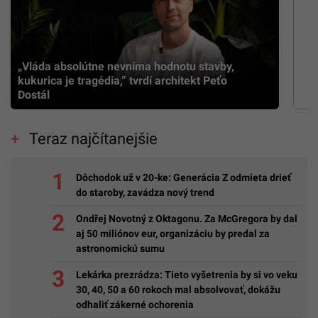
„Vláda absolútne nevníma hodnotu stavby,
kukurica je tragédia,” tvrdí architekt Peťo
Dostál
Teraz najčítanejšie
Dôchodok už v 20-ke: Generácia Z odmieta drieť
do staroby, zavádza nový trend
Ondřej Novotný z Oktagonu. Za McGregora by dal
aj 50 miliónov eur, organizáciu by predal za
astronomickú sumu
Lekárka prezrádza: Tieto vyšetrenia by si vo veku
30, 40, 50 a 60 rokoch mal absolvovať, dokážu
odhaliť zákerné ochorenia