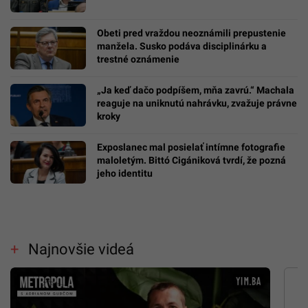
Obeti pred vraždou neoznámili prepustenie
manžela. Susko podáva disciplinárku a
trestné oznámenie
„Ja keď dačo podpíšem, mňa zavrú.“ Machala
reaguje na uniknutú nahrávku, zvažuje právne
kroky
Exposlanec mal posielať intímne fotografie
maloletým. Bittó Cigániková tvrdí, že pozná
jeho identitu
Najnovšie videá