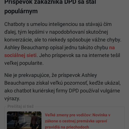
Príspevok zákazníka DPD sa stal
populárnym
Chatboty s umelou inteligenciou sa stávajú čím
ďalej, tým lepšími v napodobňovaní skutočnej
konverzácie, ale to niekedy spôsobuje vážne chyby.
Ashley Beauchamp opísal jednu takúto chybu
na
sociálnej sieti
. Jeho príspevok sa na internete tešil
veľkej popularite.
Nie je prekvapujúce, že príspevok Ashley
Beauchampa získal veľkú pozornosť, keďže ukázal,
ako chatbot kuriérskej firmy DPD používal vulgárne
výrazy.
Veľké zmeny pre vodičov: Novinka v
zákone o cestnej premávke upraví
pravidlá na priechodoch