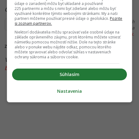
údaje o zariadení) môžu byť ukladané a používané
225 partnermi a môžu s nimi byť zdieľané alebo môžu byť
Čítaj viac z kategórie:
Zo Slovenska
využívané konkrétne týmito webovými stránkami. My a naši
partneri môžeme používať presné údaje o geolokácii.
Pozrite
Ďakujeme, že čítaš Startitup. V prípade, že máš postreh
si zoznam partnerov.
alebo si našiel v článku chybu, napíš nám na
Niektorí dodávatelia môžu spracúvať vaše osobné údaje na
redakcia@startitup.sk
.
základe oprávneného záujmu, proti ktorému môžete vzniesť
námietku pomocou možností nižšie. Dole na tejto stránke
Zdroje:
ozilegal.sk
,
Tatra banka
,
hnonline.sk
alebo v ponuke webu nájdite odkaz, pomocou ktorého
môžete spravovať alebo odvolať súhlas v nastaveniach
ochrany súkromia a súborov cookie.
Viac k téme:
ako na to
,
ako sa vyrovnať so smrťou
blízkeho
,
dediči
,
dedičské konanie
,
smrť
Súhlasím
Nastavenia