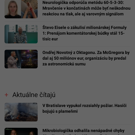
Neurologička odporúča metódu 60-5-3-30:
Mravčenie v končatinách môže byť neškodnou
reakciou na tlak, ale aj varovným signálom
Števo Eisele o zákulisí milionárskej Formuly
1: Prenájom komentátorskej búdky stál 15-
tisíc eur
Ondřej Novotný z Oktagonu. Za McGregora by
dal aj 50 miliónov eur, organizáciu by predal
za astronomickú sumu
Aktuálne čítajú
V Bratislave vypukol rozsiahly požiar. Hasiči
bojujú s plameňmi
Mikrobiologička odhalila nenápadné chyby