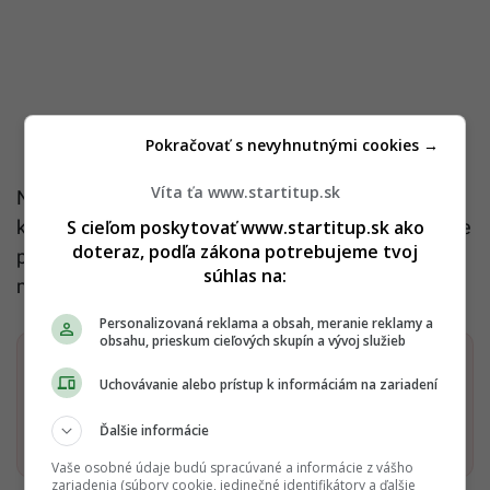
Pokračovať s nevyhnutnými cookies →
Víta ťa www.startitup.sk
Nezabudni taktiež uviesť detaily predchádzajúceho
S cieľom poskytovať www.startitup.sk ako
konania, ako je spisová značka. Pri podaní žiadosti je
doteraz, podľa zákona potrebujeme tvoj
potrebné uhradiť poplatok vo výške 1 % z hodnoty
súhlas na:
majetku.
Personalizovaná reklama a obsah, meranie reklamy a
obsahu, prieskum cieľových skupín a vývoj služieb
Dostaň Startitup do svojich Google odporúčaní
Uchovávanie alebo prístup k informáciám na zariadení
Pridať ako preferovaný zdroj
Ďalšie informácie
Startitup, odkaz sa otvorí v n
Vaše osobné údaje budú spracúvané a informácie z vášho
zariadenia (súbory cookie, jedinečné identifikátory a ďalšie