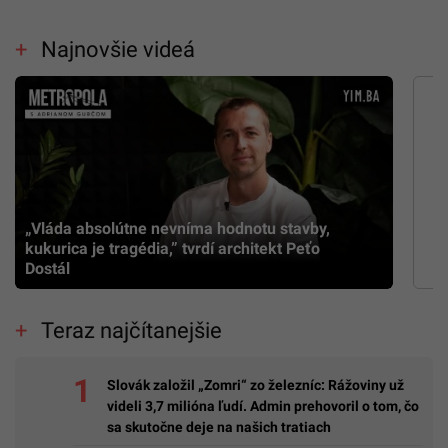
Najnovšie videá
„Vláda absolútne nevníma hodnotu stavby,
kukurica je tragédia,” tvrdí architekt Peťo
Dostál
Teraz najčítanejšie
Slovák založil „Zomri“ zo železníc: Rážoviny už
videli 3,7 milióna ľudí. Admin prehovoril o tom, čo
sa skutočne deje na našich tratiach