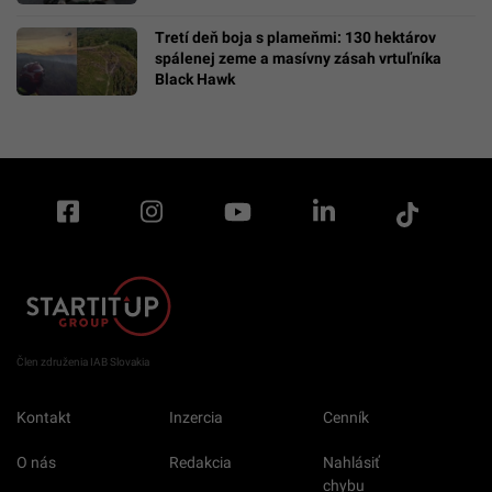
Tretí deň boja s plameňmi: 130 hektárov
spálenej zeme a masívny zásah vrtuľníka
Black Hawk
Člen združenia IAB Slovakia
Kontakt
Inzercia
Cenník
O nás
Redakcia
Nahlásiť
chybu