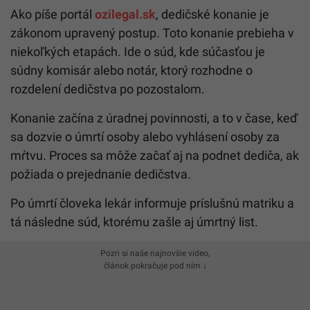
Ako píše portál
ozilegal.sk
, dedičské konanie je
zákonom upravený postup. Toto konanie prebieha v
niekoľkých etapách. Ide o súd, kde súčasťou je
súdny komisár alebo notár, ktorý rozhodne o
rozdelení dedičstva po pozostalom.
Konanie začína z úradnej povinnosti, a to v čase, keď
sa dozvie o úmrtí osoby alebo vyhlásení osoby za
mŕtvu. Proces sa môže začať aj na podnet dediča, ak
požiada o prejednanie dedičstva.
Po úmrtí človeka lekár informuje príslušnú matriku a
tá následne súd, ktorému zašle aj úmrtný list.
Pozri si naše najnovšie video,
článok pokračuje pod ním ↓