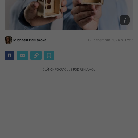
Ilustračn
fotografi
Freepik
Michaela Pariľáková
17. decembra 2024 o 07:55
ČLÁNOK POKRAČUJE POD REKLAMOU