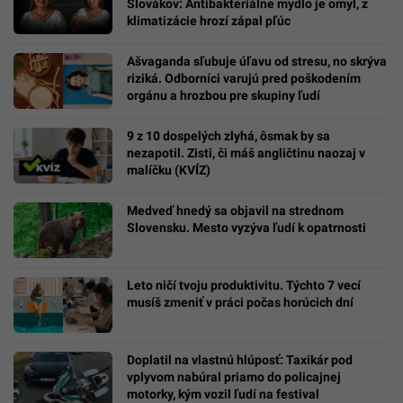
Slovákov: Antibakteriálne mydlo je omyl, z
klimatizácie hrozí zápal pľúc
Ašvaganda sľubuje úľavu od stresu, no skrýva
riziká. Odborníci varujú pred poškodením
orgánu a hrozbou pre skupiny ľudí
9 z 10 dospelých zlyhá, ôsmak by sa
nezapotil. Zisti, či máš angličtinu naozaj v
malíčku (KVÍZ)
Medveď hnedý sa objavil na strednom
Slovensku. Mesto vyzýva ľudí k opatrnosti
Leto ničí tvoju produktivitu. Týchto 7 vecí
musíš zmeniť v práci počas horúcich dní
Doplatil na vlastnú hlúposť: Taxikár pod
vplyvom nabúral priamo do policajnej
motorky, kým vozil ľudí na festival