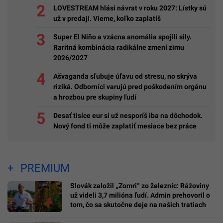
LOVESTREAM hlási návrat v roku 2027: Lístky sú
už v predaji. Vieme, koľko zaplatíš
Super El Niño a vzácna anomália spojili sily.
Raritná kombinácia radikálne zmení zimu
2026/2027
Ašvaganda sľubuje úľavu od stresu, no skrýva
riziká. Odborníci varujú pred poškodením orgánu
a hrozbou pre skupiny ľudí
Desať tisíce eur si už nesporíš iba na dôchodok.
Nový fond ti môže zaplatiť mesiace bez práce
PREMIUM
Slovák založil „Zomri“ zo železníc: Rážoviny
už videli 3,7 milióna ľudí. Admin prehovoril o
tom, čo sa skutočne deje na našich tratiach