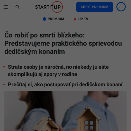
KÚPIŤ PREMIUM
PREMIUM
UP TV
Čo robiť po smrti blízkeho:
Predstavujeme praktického sprievodcu
dedičským konaním
Strata osoby je náročná, no niekedy ju ešte
skomplikujú aj spory v rodine
Prečítaj si, ako postupovať pri dedičskom konaní