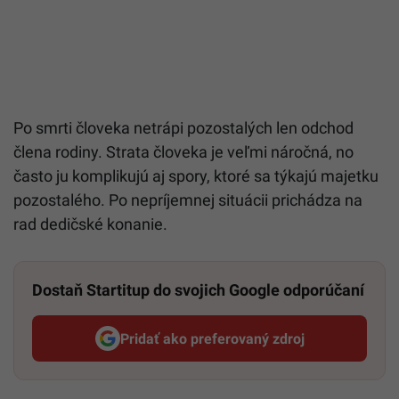
Po smrti človeka netrápi pozostalých len odchod
člena rodiny. Strata človeka je veľmi náročná, no
často ju komplikujú aj spory, ktoré sa týkajú majetku
pozostalého. Po nepríjemnej situácii prichádza na
rad dedičské konanie.
Dostaň Startitup do svojich Google odporúčaní
Pridať ako preferovaný zdroj
Startitup, odkaz sa otvorí v n