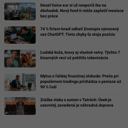
Desať tisíce eur si už nesporíš iba na
dôchodok. Nový fond ti môže zaplatiť mesiace
bez práce
74 % firiem hneď odhalí životopis vytvorený
cez ChatGPT. Tieto chyby ťa stoja pozíciu
Ľudská koža, kravy aj vlastné vetry. Týchto 7
bizarných vecí už pohltila tokenizácia
Mýtus o ľahkej finančnej slobode: Prečo pri
populárnom tradingu prichádza o peniaze až
90 % ľudí
Zrážka vlaku s autom v Tatrách: Úsek je
uzavretý, zavedená je náhradná doprava