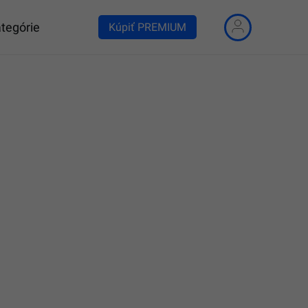
tegórie
Kúpiť PREMIUM