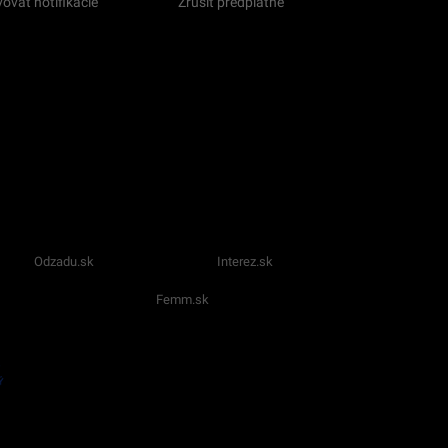
ovať notifikácie
Zrušiť predplatné
Odzadu.sk
Interez.sk
Femm.sk