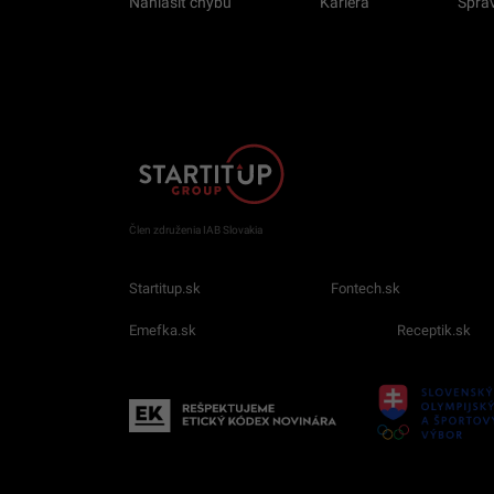
Nahlásiť chybu
Kariéra
Sprav
Člen združenia IAB Slovakia
Startitup.sk
Fontech.sk
Emefka.sk
Receptik.sk