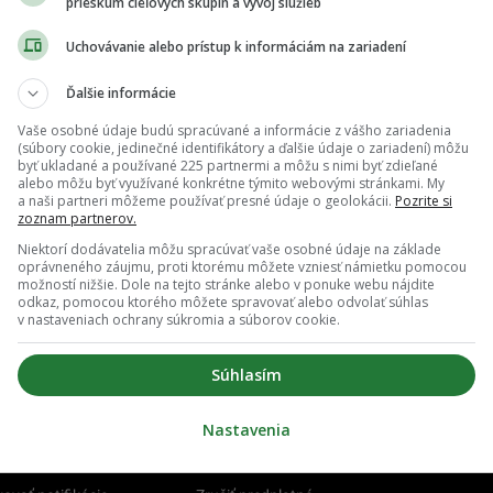
prieskum cieľových skupín a vývoj služieb
Uchovávanie alebo prístup k informáciám na zariadení
Ďalšie informácie
Vaše osobné údaje budú spracúvané a informácie z vášho zariadenia
(súbory cookie, jedinečné identifikátory a ďalšie údaje o zariadení) môžu
byť ukladané a používané 225 partnermi a môžu s nimi byť zdieľané
alebo môžu byť využívané konkrétne týmito webovými stránkami. My
a naši partneri môžeme používať presné údaje o geolokácii.
Pozrite si
zoznam partnerov.
Niektorí dodávatelia môžu spracúvať vaše osobné údaje na základe
oprávneného záujmu, proti ktorému môžete vzniesť námietku pomocou
možností nižšie. Dole na tejto stránke alebo v ponuke webu nájdite
odkaz, pomocou ktorého môžete spravovať alebo odvolať súhlas
v nastaveniach ochrany súkromia a súborov cookie.
Súhlasím
Nastavenia
O nás
Redakcia