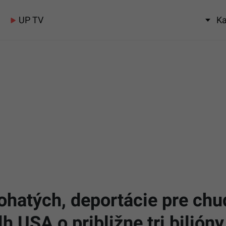
UP TV
Ka
ohatých, deportácie pre ch
 USA o približne tri bilióny