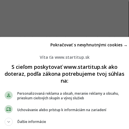
hom aj dohoda o výdavkoch NATO, ktorá je však
Pokračovať s nevyhnutnými cookies →
la aj bez amerického prezidenta. Ďalší úspech
 súde USA.
Víta ťa www.startitup.sk
S cieľom poskytovať www.startitup.sk ako
doteraz, podľa zákona potrebujeme tvoj súhlas
na:
 súdu povoľuje Trumpovi deportovať ďalších
Personalizovaná reklama a obsah, meranie reklamy a obsahu,
ožno považoval aj rozhodnutie súdu za úspech
prieskum cieľových skupín a vývoj služieb
e takzvaného
„One Big Beautiful Bill“
, čo je podľa
Uchovávanie alebo prístup k informáciám na zariadení
 je rozhodne a nespochybniteľne úspechom.
Ďalšie informácie