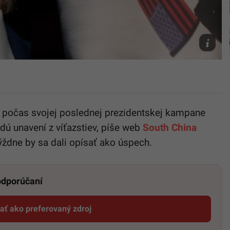
Brandon,
Julia
Demaree
Nikhinson
Canva
 počas svojej poslednej prezidentskej kampane
udú unavení z víťazstiev, píše web
South China
ždne by sa dali opísať ako úspech.
 odporúčaní
dať ako preferovaný zdroj
Startitup, odkaz sa otvorí v novom okne