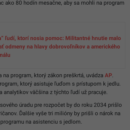
ac ako 80 hodín mesačne, aby sa mohli na program
a“ ľudí, ktorí nosia pomoc: Militantné hnutie malo
ať odmeny na hlavy dobrovoľníkov a amerického
nálu
a na program, ktorý zákon preškrtá, uvádza
AP
.
rogram, ktorý asistuje ľuďom s prístupom k jedlu.
a analytikov väčšina z týchto ľudí už pracuje.
vého úradu pre rozpočet by do roku 2034 prišlo
anov. Ďalšie vyše tri milióny by prišli o nárok na
u programu na asistenciu s jedlom.