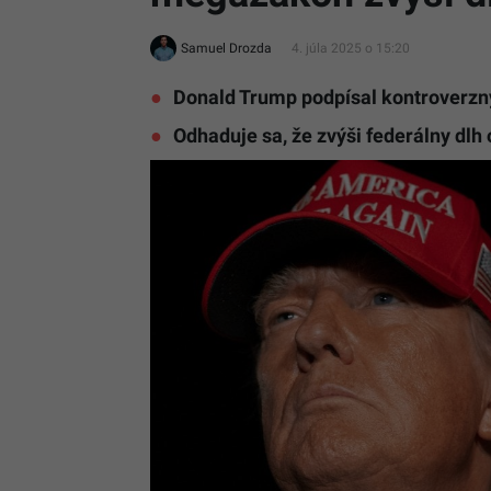
Samuel Drozda
4. júla 2025 o 15:20
Donald Trump podpísal kontroverzný
Odhaduje sa, že zvýši federálny dlh o