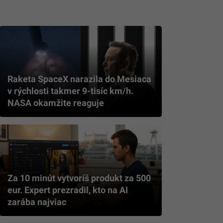
Raketa SpaceX narazila do Mesiaca
v rýchlosti takmer 9-tisíc km/h.
NASA okamžite reaguje
Za 10 minút vytvoríš produkt za 500
eur. Expert prezradil, kto na AI
zarába najviac