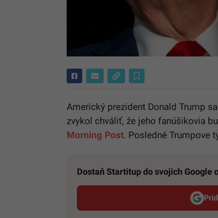
Americký prezident Donald Trump sa
zvykol chváliť, že jeho fanúšikovia b
Morning Post
. Posledné Trumpove tý
Dostaň Startitup do svojich Google
Pri