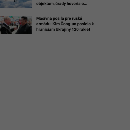
objektom, úrady hovoria o
drone s výbušninou
Masívna posila pre ruskú
,
armádu: Kim Čong-un posiela k
hraniciam Ukrajiny 120 rakiet