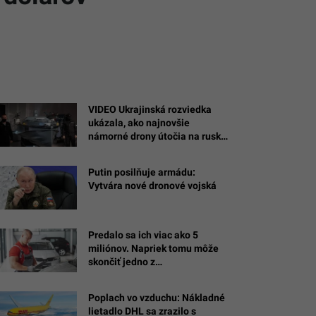
VIDEO Ukrajinská rozviedka
ukázala, ako najnovšie
námorné drony útočia na ruské
ciele na Kryme
Putin posilňuje armádu:
Vytvára nové dronové vojská
Predalo sa ich viac ako 5
miliónov. Napriek tomu môže
skončiť jedno z
najobľúbenejších áut Slovákov
Poplach vo vzduchu: Nákladné
lietadlo DHL sa zrazilo s