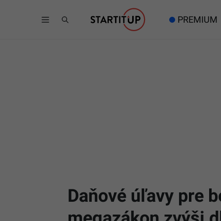
PREMIUM
Daňové úľavy pre b
megazákon zvýši dlh