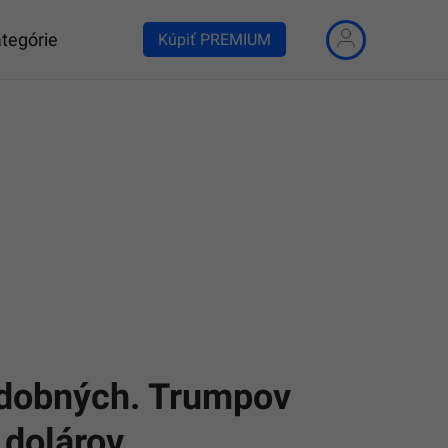
tegórie
Kúpiť PREMIUM
udobných. Trumpov
 dolárov