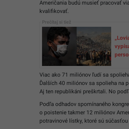
Američania budú musieť pracovať vi
kvalifikovať.
„Lovi
vypís
perso
Viac ako 71 miliónov ľudí sa spolieh
Ďalších 40 miliónov sa spolieha na p
Aj ten republikáni preškrtali. No podľ
Podľa odhadov spomínaného kongreso
o poistenie takmer 12 miliónov Američ
potravinové lístky, ktoré sú súčasťo