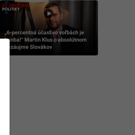
„6-percentná účasť vo voľbách je
hanba!“ Martin Klus o absolútnom
nezáujme Slovákov