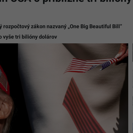
 rozpočtový zákon nazvaný „One Big Beautiful Bill“
 vyše tri bilióny dolárov
TASR/AP,
Alex