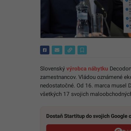
Slovenský
výrobca nábytku
Decodom 
zamestnancov. Vládou oznámené ekon
nedostatočné. Od 16. marca musel D
všetkých 17 svojich maloobchodných
Dostaň Startitup do svojich Google