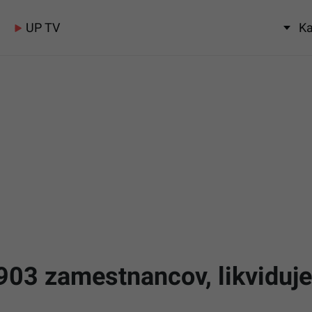
UP TV
Ka
03 zamestnancov, likviduje