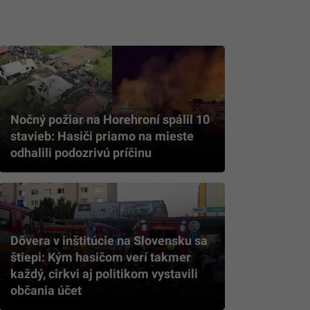
Nočný požiar na Horehroní spálil 10
stavieb: Hasiči priamo na mieste
odhalili podozrivú príčinu
Dôvera v inštitúcie na Slovensku sa
štiepi: Kým hasičom verí takmer
každý, cirkvi aj politikom vystavili
občania účet