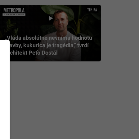
„Vláda absolútne nevníma hodnotu
stavby, kukurica je tragédia,” tvrdí
architekt Peťo Dostál