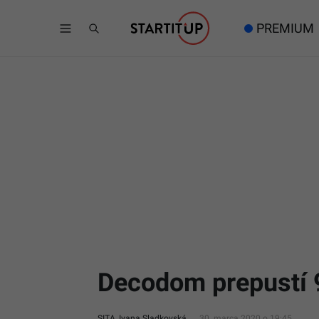
PREMIUM
Decodom prepustí 9
SITA, Ivana Sladkovská
30. marca 2020 o 19:45