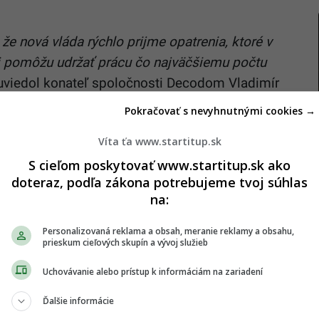
 že nová vláda rýchlo prijme opatrenia, ktoré v
mi pomôžu udržať prácu čo najväčšiemu počtu
 uviedol konateľ spoločnosti Decodom Vladimír
Pokračovať s nevyhnutnými cookies →
h mesačných osobných nákladoch na zamestnancov
Víta ťa www.startitup.sk
bsolútne nedostatočných a nič nerieši. S
S cieľom poskytovať www.startitup.sk ako
omadné prepúšťanie väčšiny zamestnancov
doteraz, podľa zákona potrebujeme tvoj súhlas
sociálnych vecí so sídlom v Topoľčanoch. Decodom
na:
ýroby a predaja nábytku. Pevne veríme, že krízová
Personalizovaná reklama a obsah, meranie reklamy a obsahu,
usom bude čo najskôr minulosťou a my vrátime
prieskum cieľových skupín a vývoj služieb
“ dodal konateľ Decodomu.
Uchovávanie alebo prístup k informáciám na zariadení
upy
Ďalšie informácie