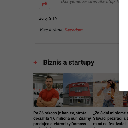
Ďakujeme, že čítaš Startitup. V prí
Zdroj: SITA
Viac k téme:
Decodom
Biznis a startupy
Po 36 rokoch je koniec, strata
„Za 3 dni minieme a
dosiahla 1,6 milióna eur. Známy
Slováci prezradili,
predajca elektroniky Domoss
minú na festival