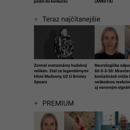
padol do konkurzu
(ANKETA)
Teraz najčítanejšie
Zomrel svetoznámy hudobný
Neurologička odpo
velikán. Stál za legendárnymi
60-5-3-30: Mravčen
hitmi Madonny, U2 či Brintey
končatinách môže 
Spears
neškodnou reakciou
aj varovným signá
PREMIUM