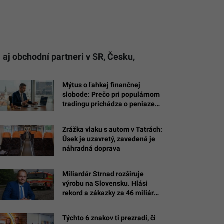
i aj obchodní partneri v SR, Česku,
Mýtus o ľahkej finančnej
slobode: Prečo pri populárnom
tradingu prichádza o peniaze
až 90 % ľudí
Zrážka vlaku s autom v Tatrách:
Úsek je uzavretý, zavedená je
ncov.
náhradná doprava
Miliardár Strnad rozširuje
výrobu na Slovensku. Hlási
rekord a zákazky za 46 miliárd
eur
Týchto 6 znakov ti prezradí, či
och