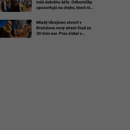
máš dobrého šéfa. Odborníčky
upozorňujú na chybu, ktorá ničí
dôveru v tíme
Mladý Ukrajinec otvoril v
Bratislave nový street food za
30-tisíc eur. Prax získal v
michelinských reštauráciách