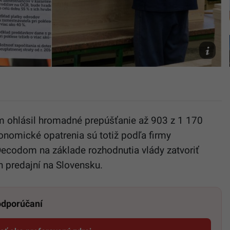
TASR
-
Henrich
Mišovič,
Pavol
Zachar
ohlásil hromadné prepúšťanie až 903 z 1 170
omické opatrenia sú totiž podľa firmy
ecodom na základe rozhodnutia vlády zatvoriť
 predajní na Slovensku.
 odporúčaní