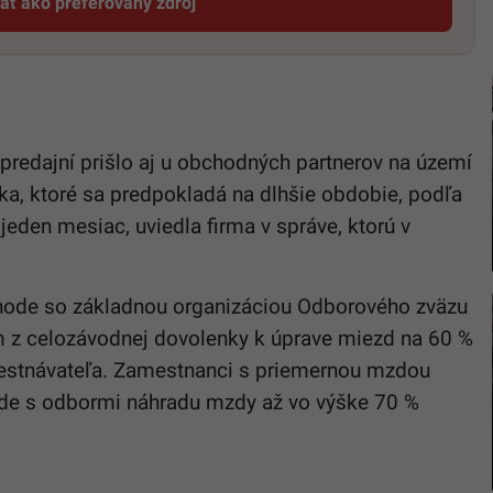
dať ako preferovaný zdroj
Startitup, odkaz sa otvorí v novom okne
u predajní prišlo aj u obchodných partnerov na území
a, ktoré sa predpokladá na dlhšie obdobie, podľa
eden mesiac, uviedla firma v správe, ktorú v
hode so základnou organizáciou Odborového zväzu
 z celozávodnej dovolenky k úprave miezd na 60 %
amestnávateľa. Zamestnanci s priemernou mzdou
de s odbormi náhradu mzdy až vo výške 70 %