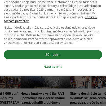
pade, že máš postreh alebo si našiel v článku chybu, napíš nám na
Vaše osobné údaje budú spracúvané a informácie z vášho zariadenia
redakcia@startitup.sk
.
(súbory cookie, jedinečné identifikátory a ďalšie údaje o zariadení) môžu
byť ukladané a používané 225 partnermi a môžu s nimi byť zdieľané
alebo môžu byť využívané konkrétne týmito webovými stránkami. My
a naši partneri môžeme používať presné údaje o geolokácii.
Pozrite si
zoznam partnerov.
Niektorí dodávatelia môžu spracúvať vaše osobné údaje na základe
oprávneného záujmu, proti ktorému môžete vzniesť námietku pomocou
možností nižšie. Dole na tejto stránke alebo v ponuke webu nájdite
odkaz, pomocou ktorého môžete spravovať alebo odvolať súhlas
v nastaveniach ochrany súkromia a súborov cookie.
Súhlasím
Nastavenia
j 1 000 eur.“
Hrozia hnačky a vyrážky: ÚVZ
Slávne destinácie ťa m
 aké sumy
upozorňuje na viaceré známe
sklamať: Skúsená cesto
e LOVESTREAM
jazerá, odhalili problémy s
prezrádza, prečo by si 