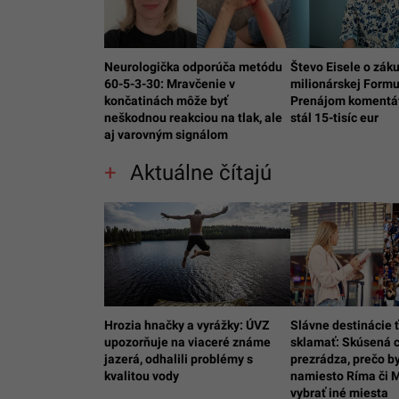
Neurologička odporúča metódu
Števo Eisele o záku
60-5-3-30: Mravčenie v
milionárskej Formu
končatinách môže byť
Prenájom komentát
neškodnou reakciou na tlak, ale
stál 15-tisíc eur
aj varovným signálom
Aktuálne čítajú
Hrozia hnačky a vyrážky: ÚVZ
Slávne destinácie 
upozorňuje na viaceré známe
sklamať: Skúsená 
jazerá, odhalili problémy s
prezrádza, prečo by
kvalitou vody
namiesto Ríma či 
vybrať iné miesta