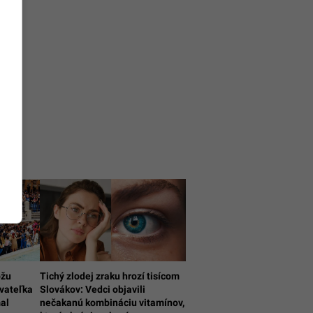
ôžu
Tichý zlodej zraku hrozí tisícom
vateľka
Slovákov: Vedci objavili
mal
nečakanú kombináciu vitamínov,