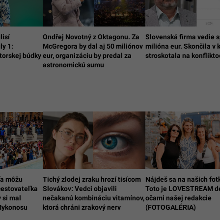
lisí
Ondřej Novotný z Oktagonu. Za
Slovenská firma vedie s
ly 1:
McGregora by dal aj 50 miliónov
milióna eur. Skončila v 
orskej búdky
eur, organizáciu by predal za
stroskotala na konflikt
astronomickú sumu
ťa môžu
Tichý zlodej zraku hrozí tisícom
Nájdeš sa na našich fot
cestovateľka
Slovákov: Vedci objavili
Toto je LOVESTREAM d
 si mal
nečakanú kombináciu vitamínov,
očami našej redakcie
Mykonosu
ktorá chráni zrakový nerv
(FOTOGALÉRIA)