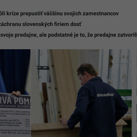
li kríze prepustiť väčšinu svojich zamestnancov
záchranu slovenských firiem dosť
voje predajne, ale podstatné je to, že predajne zatvoril
Decodom
prepustí
väčšinu
svojich
zamestna
Na
snímke
závod
na
výrobu
nábytku
v
Topoľčan