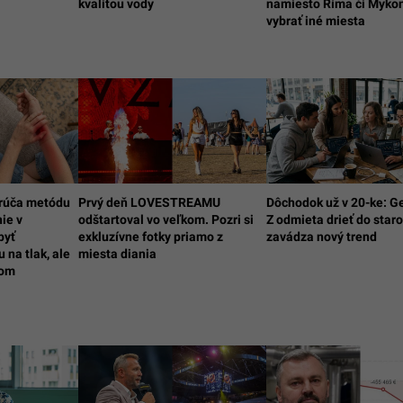
kvalitou vody
namiesto Ríma či Myko
vybrať iné miesta
rúča metódu
Prvý deň LOVESTREAMU
Dôchodok už v 20-ke: G
ie v
odštartoval vo veľkom. Pozri si
Z odmieta drieť do staro
byť
exkluzívne fotky priamo z
zavádza nový trend
 na tlak, ale
miesta diania
lom