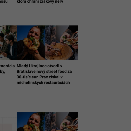
nosu
ktorá chráni zrakový nerv
enerácia
Mladý Ukrajinec otvoril v
by,
Bratislave nový street food za
30-tisíc eur. Prax získal v
michelinských reštauráciách