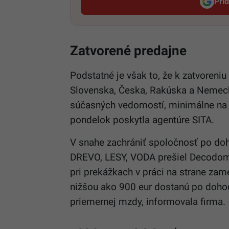
Pri
Zatvorené predajne
Podstatné je však to, že k zatvoreni
Slovenska, Česka, Rakúska a Nemeck
súčasných vedomostí, minimálne na j
pondelok poskytla agentúre SITA.
V snahe zachrániť spoločnosť po do
DREVO, LESY, VODA prešiel Decodom
pri prekážkach v práci na strane z
nižšou ako 900 eur dostanú po doho
priemernej mzdy, informovala firma.