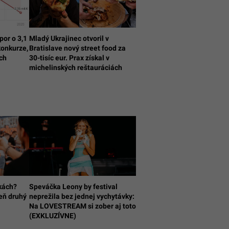
por o 3,1
Mladý Ukrajinec otvoril v
konkurze,
Bratislave nový street food za
och
30-tisíc eur. Prax získal v
michelinských reštauráciách
kách?
Speváčka Leony by festival
eň druhý
neprežila bez jednej vychytávky:
Na LOVESTREAM si zober aj toto
(EXKLUZÍVNE)