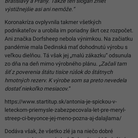
Bratislavy a Prahy. Takže ten slogan znieť
výstižnejšie asi ani nemôže.“
Koronakríza ovplyvnila takmer všetkých
podnikateľov a urobila im poriadny škrt cez rozpočet.
Ani značka Dorfsheep nebola výnimkou. Na začiatku
pandémie mala Dedinská mať dohodnutú výrobu s
veľkou dielňou. Tá však jej „malú zákazku“ odsunula
zo dňa na deň mimo výrobného plánu.
„Začali tam
šiť z poverenia štátu tisíce rúšok do štátnych
hmotných rezerv. K výrobe som sa preto nevedela
dostať niekoľko mesiacov.
“
https://www.startitup.sk/antonia-je-spickou-v-
leteckom-priemysle-zabezpecovala-let-pre-meryl-
streep-ci-beyonce-jej-meno-pozna-aj-dalajlama/
Dodáva však, že všetko zlé ja na niečo dobré