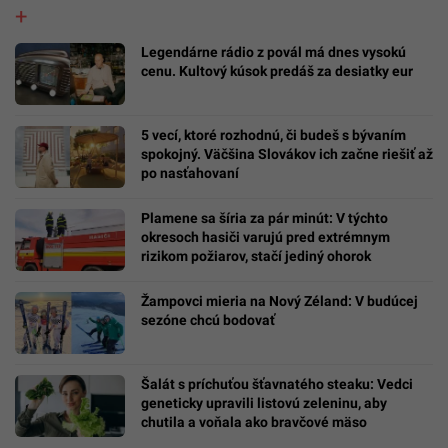
Legendárne rádio z povál má dnes vysokú
cenu. Kultový kúsok predáš za desiatky eur
5 vecí, ktoré rozhodnú, či budeš s bývaním
spokojný. Väčšina Slovákov ich začne riešiť až
po nasťahovaní
Plamene sa šíria za pár minút: V týchto
okresoch hasiči varujú pred extrémnym
rizikom požiarov, stačí jediný ohorok
Žampovci mieria na Nový Zéland: V budúcej
sezóne chcú bodovať
Šalát s príchuťou šťavnatého steaku: Vedci
geneticky upravili listovú zeleninu, aby
chutila a voňala ako bravčové mäso