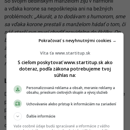
So svojím dedinským manželom žijú v harmónii
a vďaka korone sa nepoškriepia ani na bežných
problémoch:
„Akurát, a to dodávam s humorom, sme
sa vďaka korone prestali s manželom hádať o tom, či
náš starší syn musí chodiť pravidelne do škôlky. On
bol za tradičný vzdelávací systém a „socializáciu“, ja
Pokračovať s nevyhnutnými cookies →
zase odjakživa inklinujem k alternatívnemu a
Víta ťa www.startitup.sk
domácemu vzdelávaniu. Takže to teraz pre pokoj v
S cieľom poskytovať www.startitup.sk ako
rodine za nás rozhodla sama situácia tam vonku.“
doteraz, podľa zákona potrebujeme tvoj
súhlas na:
Ľanová sukňa pre každú ženu
Personalizovaná reklama a obsah, meranie reklamy a
obsahu, prieskum cieľových skupín a vývoj služieb
Dedinská mať má medzi svojimi produktami dámske
pončo a kabáty, sukne aj nohavice. Detičky sa môžu
Uchovávanie alebo prístup k informáciám na zariadení
parádiť v originálnych ľanových kúskoch, ktoré len
Ďalšie informácie
tak v bežnom obchode nenájdete. A čo by nemalo
chýbať v žiadnom šatníku „nákupnej maniačky“?
Vaše osobné údaje budú spracúvané a informácie z vášho