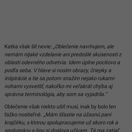
Katka však šiť nevie: „
Oblečenie navrhujem, ale
nemám nijaké vzdelanie ani predošlé skúsenosti z
oblasti odevného odvetvia. Idem úplne pocitovo a
podľa seba. V hlave si nosím obrazy, čriepky a
inšpirácie a tie sa potom snažím nejako rukami-
nohami vysvetliť, nakoľko mi veľakrát chýba aj
správna terminológia, aby som sa vyjadrila.“
Oblečenie však niekto ušiť musí, inak by bolo len
ťažko nositeľné.
„Mám šťastie na úžasnú pani
krajčírku, s ktorou spolupracujeme už skoro rok a
spoluprácu s ňou si doslova užívam. Tá ma zatiaľ