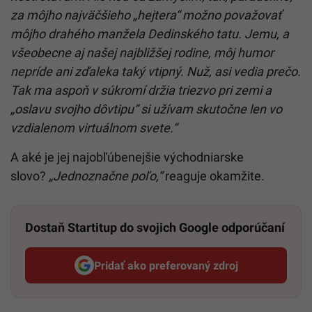
za môjho najväčšieho „hejtera“ možno považovať
môjho drahého manžela Dedinského tatu. Jemu, a
všeobecne aj našej najbližšej rodine, môj humor
nepríde ani zďaleka taký vtipný. Nuž, asi vedia prečo.
Tak ma aspoň v súkromí držia triezvo pri zemi a
„oslavu svojho dôvtipu“ si užívam skutočne len vo
vzdialenom virtuálnom svete.“
A aké je jej najobľúbenejšie východniarske
slovo?
„Jednoznačne poľo,“
reaguje okamžite.
Dostaň Startitup do svojich Google odporúčaní
Pridať ako preferovaný zdroj
Startitup, odkaz sa otvorí v n