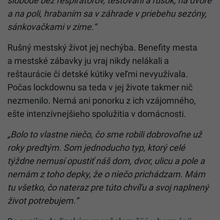
slobode bez respirátorov, testovaní a rúšok, na dvore
a na poli, hrabaním sa v záhrade v priebehu sezóny,
sánkovačkami v zime.“
Rušný mestský život jej nechýba. Benefity mesta
a mestské zábavky ju vraj nikdy nelákali a
reštaurácie či detské kútiky veľmi nevyužívala.
Počas lockdownu sa teda v jej živote takmer nič
nezmenilo. Nemá ani ponorku z ich vzájomného,
ešte intenzívnejšieho spolužitia v domácnosti.
„Bolo to vlastne niečo, čo sme robili dobrovoľne už
roky predtým. Som jednoducho typ, ktorý celé
týždne nemusí opustiť náš dom, dvor, ulicu a pole a
nemám z toho depky, že o niečo prichádzam. Mám
tu všetko, čo nateraz pre túto chvíľu a svoj naplnený
život potrebujem.“