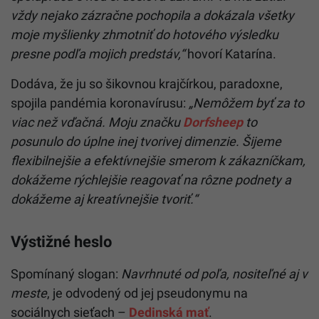
vždy nejako zázračne pochopila a dokázala všetky
moje myšlienky zhmotniť do hotového výsledku
presne podľa mojich predstáv,“
hovorí Katarína.
Dodáva, že ju so šikovnou krajčírkou, paradoxne,
spojila pandémia koronavírusu:
„Nemôžem byť za to
viac než vďačná. Moju značku
Dorfsheep
to
posunulo do úplne inej tvorivej dimenzie. Šijeme
flexibilnejšie a efektívnejšie smerom k zákazníčkam,
dokážeme rýchlejšie reagovať na rôzne podnety a
dokážeme aj kreatívnejšie tvoriť.“
Výstižné heslo
Spomínaný slogan:
Navrhnuté od poľa, nositeľné aj v
meste
, je odvodený od jej pseudonymu na
sociálnych sieťach –
Dedinská mať
.