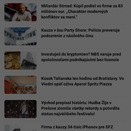
Miliardár Strnad: Kúpil podiel vo firme za 83
miliónov eur. „Charakter moderných
konfliktov sa mení.“
Kauza v šou Party Shore: Polícia preveruje
podozrenie z násilného činu
Investuješ do kryptomien? NBS varuje pred
spoločnosťami podnikajúcimi bez licencie
Kúsok Talianska len hodinu od Bratislavy. Vo
Viedni opäť ožíva Aperol Spritz Piazza
Východ prepísal históriu: Hudba Žije v
Prešove zlomila všetky rekordy a potvrdila
status najväčšieho festivalu!
Firma z kauzy 34-tisíc iPhonov pre SFZ