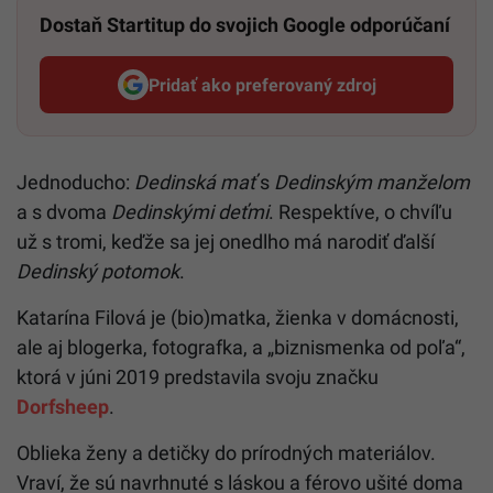
Dostaň Startitup do svojich Google odporúčaní
Pridať ako preferovaný zdroj
Startitup, odkaz sa otvorí v n
Jednoducho:
Dedinská mať
s
Dedinským manželom
a s dvoma
Dedinskými deťmi
. Respektíve, o chvíľu
už s tromi, keďže sa jej onedlho má narodiť ďalší
Dedinský potomok
.
Katarína Filová je (bio)matka, žienka v domácnosti,
ale aj blogerka, fotografka, a „biznismenka od poľa“,
ktorá v júni 2019 predstavila svoju značku
Dorfsheep
.
Oblieka ženy a detičky do prírodných materiálov.
Vraví, že sú navrhnuté s láskou a férovo ušité doma