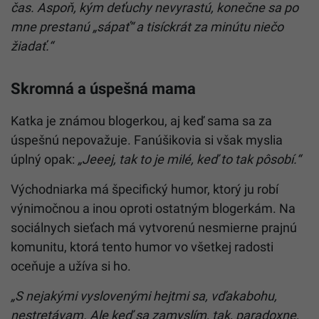
čas. Aspoň, kým deťuchy nevyrastú, konečne sa po
mne prestanú „sápať“ a tisíckrát za minútu niečo
žiadať.“
Skromná a úspešná mama
Katka je známou blogerkou, aj keď sama sa za
úspešnú nepovažuje. Fanúšikovia si však myslia
úplný opak:
„
Jeeej, tak to je milé, keď to tak pôsobí.“
Východniarka má špecifický humor, ktorý ju robí
výnimočnou a inou oproti ostatným blogerkám. Na
sociálnych sieťach má vytvorenú nesmierne prajnú
komunitu, ktorá tento humor vo všetkej radosti
oceňuje a užíva si ho.
„S nejakými vyslovenými hejtmi sa, vďakabohu,
nestretávam. Ale keď sa zamyslím, tak, paradoxne,