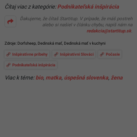
Čítaj viac z kategórie:
Podnikateľská inšpirácia
Ďakujeme, že čítaš Startitup. V prípade, že máš postreh
alebo si našiel v článku chybu, napíš nám na
redakcia@startitup.sk
.
Zdroje:
Dorfsheep
,
Dedinská mať
,
Dedinská mať v kuchyni
Inšpiratívne príbehy
Inšpiratívni Slováci
Počasie
Podnikateľská inšpirácia
Viac k téme:
bio
,
matka
,
úspešná slovenka
,
žena