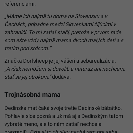
referenciami.
„Máme ich najmä tu doma na Slovensku a v
Čechách, prípadne medzi Slovenkami žijúcimi v
zahraničí. To mi zatiaľ stačí, pretože v prvom rade
som ešte vždy najmä mama dvoch malých detí a s
tretím pod srdcom.“
Značka Dorfsheep je jej vášeň a sebarealizácia.
„Avšak nemôžem si dovoliť, a nateraz ani nechcem,
stať sa jej otrokom,“
dodáva.
Trojnásobná mama
Dedinská mať čaká svoje tretie Dedinské bábätko.
Pohlavie síce pozná a už má aj s Dedinským tatom
vybraté meno, ale to nám zatiaľ nechcela
prezradiť:
„Ešte si to chvíľku nechávam pre seba.