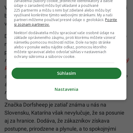
zariadenia (súbory cookie, jedinečné identifikátory a ďalšie
údaje o zariadení) môžu byť ukladané a používané
Vraví, že určite jedna z jej ľanových sukieň, ktoré boli
225 partnermi a môžu s nimi byť zdieľané alebo môžu byť
využívané konkrétne týmito webovými stránkami. My a naši
bestsellerom minulej sezóny, alebo čerstvá novinka
partneri môžeme používať presné údaje o geolokácii.
Pozrite
v podobe Ľanových boho zavinovacích maxišiat.
si zoznam partnerov.
Niektorí dodávatelia môžu spracúvať vaše osobné údaje na
Deti by mali z jej kúskov v šatníku vlastniť minimálne
základe oprávneného záujmu, proti ktorému môžete vzniesť
námietku pomocou možností nižšie. Dole na tejto stránke
niektorý z prepracovaných kabátikov. Ich cena sa
alebo v ponuke webu nájdite odkaz, pomocou ktorého
pohybuje od 50 eur.
„Medzi zákazníčkami je
môžete spravovať alebo odvolať súhlas v nastaveniach
ochrany súkromia a súborov cookie.
najobľúbenejší práve náš
obojstranný vlneno-ľanový
kabátik
, ktorý je plnohodnotne nositeľný z oboch
Súhlasím
strán. Kúpou jedného kúsku oblečenia, tak obohatíte
šatník svojho dieťatka akoby hneď dvoma
Nastavenia
rozdielnymi kabátikmi.“
Značka Dorfsheep je zatiaľ známa u nás na
Slovensku, Katarína však nevylučuje, že sa posunie
aj za hranice. Dodáva, že zákazníkov získava
postupne, prirodzene a plynule, a to spokojnými