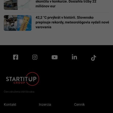
skončila v konkurze. Dosiahla tržby 22
miliónov eur
42,2 °C prvýkrát v histórii. Slovensko
prepisuje rekordy, meteorológovia vydali nové
varovania
Člen združenia IAB Slovakia
Kontakt
Inzercia
Cenník