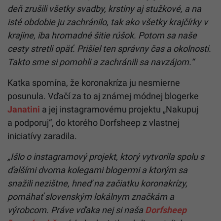
deň zrušili všetky svadby, krstiny aj stužkové, a na
isté obdobie ju zachránilo, tak ako všetky krajčírky v
krajine, iba hromadné šitie rúšok. Potom sa naše
cesty stretli opäť. Prišiel ten správny čas a okolnosti.
Takto sme si pomohli a zachránili sa navzájom.“
Katka spomína, že koronakríza ju nesmierne
posunula. Vďačí za to aj známej módnej blogerke
Janatini
a jej instagramovému projektu „Nakupuj
a podporuj“, do ktorého Dorfsheep z vlastnej
iniciatívy zaradila.
„Išlo o instagramový projekt, ktorý vytvorila spolu s
ďalšími dvoma kolegami blogermi a ktorým sa
snažili nezištne, hneď na začiatku koronakrízy,
pomáhať slovenským lokálnym značkám a
výrobcom. Práve vďaka nej si naša
Dorfsheep