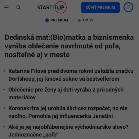
KÚPIŤ PREMIUM
PREMIUM
UP TV
Dedinská mať:(Bio)matka a biznismenka
vyrába oblečenie navrhnuté od poľa,
nositeľné aj v meste
Katarína Filová pred dvoma rokmi založila značku
Dorfsheep, jej ľanové sukne sú bestsellerom
Oblečenie pre ženy aj deti vyrába z prírodných
materiálov
Koronakríza jej urobila škrt cez rozpočet, no nie
nadlho. Pomohla jej influencerka Janatini
Aké je jej najobľúbenejšie východniarske slovo?
Jednoznačne „poľo“