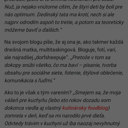
Nuž, ja nejako vnútorne cítim, že štyri deti by boli pre
nás optimum. Dedinský tata ma krotí, nech si ale
najprv odrodím aspoň to tretie, a potom sa teoreticky
môžeme baviť o ďalších.“
Na svojom blogu píše, že aj ona je, ako takmer každá
dnešná matka, multitaskingová. Bloguje, fotí, varí,
ale najradšej
„dorfsheepuje“.
„Pretože v tom sa
dokopy snúbi všetko, čo ma baví – písanie, tvorba
obsahu pre sociálne siete, fotenie, štýlové oblečenie,
komunikácia s ľuďmi.“
Ako to je však s tým varením?
„Smejem sa, že moja
vášeň pre kuchyňu (lebo sto rokov dozadu som
dokonca viedla aj vlastný
kulinársky foodblog
)
zomrela v deň, keď sa mi narodilo prvé dieťa.
Odvtedy trávim v kuchyni už iba naozaj nevyhnutný