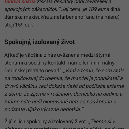
ľanová sukňa
získala desiatky obdivovateliek a
spokojných zákazníčok.“ Jej cena je 109 eur a
dlhá
dámska maxisukňa z nefarbeného ľanu (na mieru)
stojí 159 eur.
Spokojný, izolovaný život
Aj keď je väčšina z nás uväznená medzi štyrmi
stenami a sociálny kontakt máme len minimálny,
Dedinskej mati to nevadí.
„Vďaka tomu, že som stále
na rodičovskej dovolenke, že manžel je podnikateľ a
drvivú väčšinu vecí dokáže riešiť od počítača externe
z domu, že žijeme v rodinnom domčeku na dedine a
máme ešte neškolopovinné deti, sa nás korona v
podstate nijako výrazne nedotkla.“
Žijú si ich spokojný a izolovaný život.
„Žijeme si v