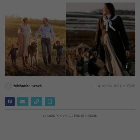
instagra
mať
Michaela Luxová
14. apríla 2021 o 07:36
ČLÁNOK POKRAČUJE POD REKLAMOU