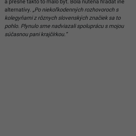
a presne takto to malo byť. Bola nútená hľadať iné
alternatívy.
„Po niekoľkodenných rozhovoroch s
kolegyňami z rôznych slovenských značiek sa to
pohlo. Plynulo sme nadviazali spoluprácu s mojou
súčasnou pani krajčírkou.“